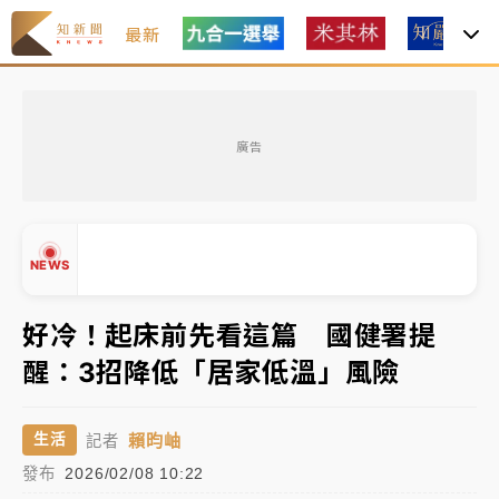
最新
女律師陳昱瑄詐慈濟10億！黃金158kg遭查扣畫面曝光
廣告
暑假過三周才推「E宿新北打卡趣」！抽獎程序複雜 觀
旅局回應了
中信慈善基金會想增加董事人數！辜仲諒向法院聲請遭
NEWS
駁 理由曝光
故宮《龍藏經》特展第2檔！今線上預約開賣一度塞車
好冷！起床前先看這篇 國健署提
周六起展出延長至晚上7時
醒：3招降低「居家低溫」風險
台東農業處長涉圖利渡假村！東檢抗告成功 今重開羈
▲
押庭
▼
賴昀岫
生活
記者
父親節泡湯了！中颱白海豚雨彈轟3天 「紅到發紫」降
發布
2026/02/08 10:22
雨熱區曝