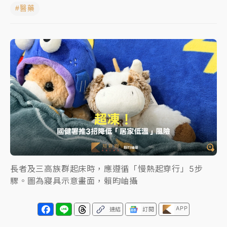
#醫藥
女律師陳昱瑄詐慈濟10億！黃金158kg遭查扣畫面曝光
暑假過三周才推「E宿新北打卡趣」！抽獎程序複雜 觀
旅局回應了
中信慈善基金會想增加董事人數！辜仲諒向法院聲請遭
駁 理由曝光
故宮《龍藏經》特展第2檔！今線上預約開賣一度塞車
周六起展出延長至晚上7時
台東農業處長涉圖利渡假村！東檢抗告成功 今重開羈
押庭
長者及三高族群起床時，應遵循「慢熱起穿行」5步
父親節泡湯了！中颱白海豚雨彈轟3天 「紅到發紫」降
驟。圖為寢具示意畫面，賴昀岫攝
雨熱區曝
APP
連結
訂閱