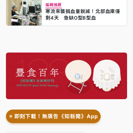
編輯推薦
寒流來襲捐血量銳減！北部血庫僅
剩4天 急缺O型B型血
⭐️ 即刻下載！無廣告《知新聞》App