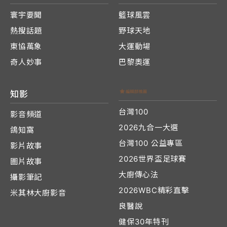
寰宇要聞
籃球風雲
熱搜話題
野球天地
東協萬象
大運動場
奇人妙事
巴黎奧運
知影
台灣100
影音頻道
2026九合一大選
鴿知窩
台灣100 公益專區
影片故事
2026世界盃足球賽
圖片故事
大廚傳心法
攝影筆記
2026WBC精彩直擊
米其林大廚影音
良醫說
健保30年特刊