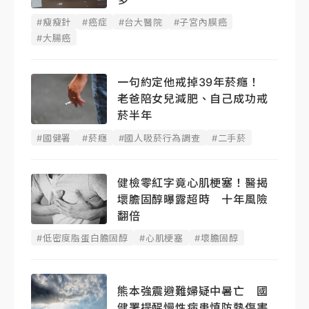
#瘦瘦針
#癌症
#台大醫院
#子宮內膜癌
#大腸癌
一句約定他戒掉39年菸癮！
老爸陪女兒減肥、自己成功戒
菸半年
#國健署
#菸癮
#國人吸菸行為調查
#二手菸
健檢零紅字竟心肌梗塞！醫揭
壞膽固醇曝露超時 十年風險
翻倍
#低密度脂蛋白膽固醇
#心肌梗塞
#壞膽固醇
熊本強震避難婦疑中暑亡 國
健署提醒慢性病患慎防熱傷害