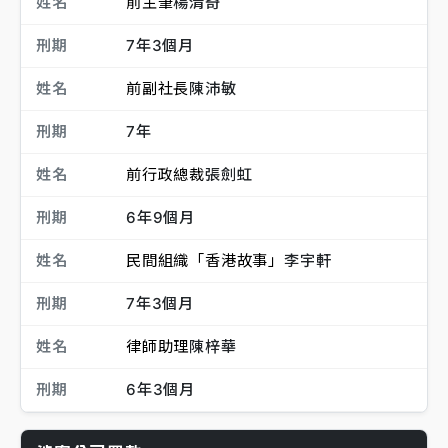
姓名
前主筆
楊清奇
刑期
7年3個月
姓名
前副社長
陳沛敏
刑期
7年
姓名
前行政總裁
張劍虹
刑期
6年9個月
姓名
民間組織「香港故事」
李宇軒
刑期
7年3個月
姓名
律師助理
陳梓華
刑期
6年3個月