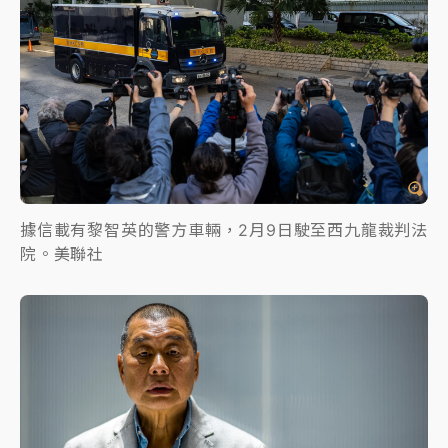
據信載有黎智英的警方車輛，2月9日駛至西九龍裁判法
院。美聯社