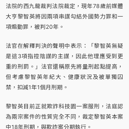
法院的西九龍裁判法院裁定，現年78歲前媒體
大亨黎智英將因兩項串謀勾結外國勢力罪和一
項煽動罪，被判20年。
法官在解釋判決的聲明中表示：「黎智英無疑
是這3項指控陰謀的主謀，因此他理應受到更
重的刑罰。」法官還稱原先將量刑起點提高，
但考慮黎智英年紀大、健康狀況及被單獨囚
禁，扣減1年1個月刑期。
黎智英目前正就欺詐科技園一案服刑，法庭認
為兩宗案件的性質完全不同，裁定黎智英本案
中18年刑期，與欺詐案分期執行。