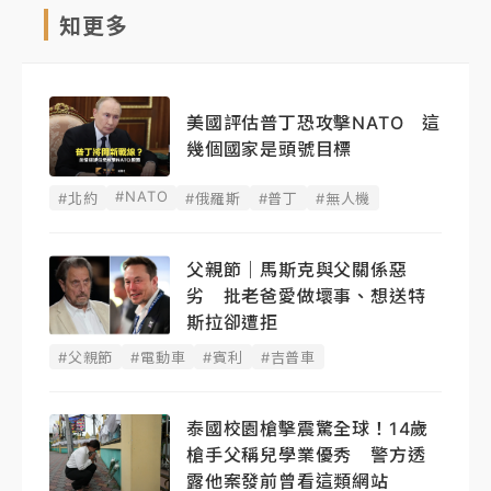
知更多
美國評估普丁恐攻擊NATO 這
幾個國家是頭號目標
#NATO
#北約
#俄羅斯
#普丁
#無人機
父親節｜馬斯克與父關係惡
劣 批老爸愛做壞事、想送特
斯拉卻遭拒
#父親節
#電動車
#賓利
#吉普車
泰國校園槍擊震驚全球！14歲
槍手父稱兒學業優秀 警方透
露他案發前曾看這類網站