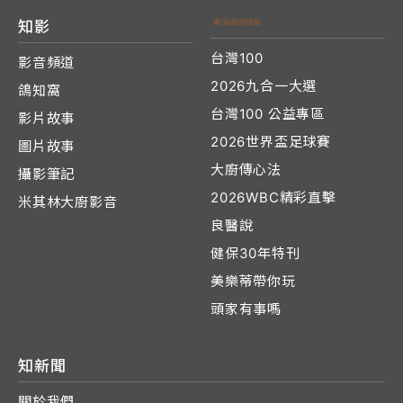
知影
台灣100
影音頻道
2026九合一大選
鴿知窩
台灣100 公益專區
影片故事
2026世界盃足球賽
圖片故事
大廚傳心法
攝影筆記
2026WBC精彩直擊
米其林大廚影音
良醫說
健保30年特刊
美樂蒂帶你玩
頭家有事嗎
知新聞
關於我們