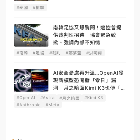
#泰國
#槍擊
南韓足協又爆醜聞！遭控曾提
供裁判性招待 協會緊急致
歉、強調內部不知情
#南韓
#足協
#裁判
#鄭夢奎
#洪明甫
AI安全憂慮再升溫…OpenAI發
現新模型恐開發「零日」漏
洞 月之暗面Kimi K3也傳「越
獄」
#OpenAI
#Astra
#Kimi K3
#月之暗面
#Anthropic
#Meta