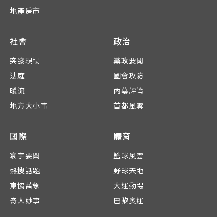
地產房市
社會
政治
突發現場
黨政要聞
法庭
國會攻防
暖流
內幕評論
地方大小事
首都風雲
國際
體育
寰宇要聞
籃球風雲
熱搜話題
野球天地
東協萬象
大運動場
奇人妙事
巴黎奧運