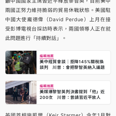
籲中國國家主席習近平釋放黎智英，目前美中
兩國正努力維持脆弱的貿易休戰狀態。美國駐
中國大使龐德偉（David Perdue）上月在接
受彭博電視台採訪時表示，兩國領導人正在就
此問題進行「持續對話」。
編輯推薦
美中經貿會談｜拒降145%關稅換
談判 川普：會把黎智英納入議題
編輯推薦
美媒爆黎智英判決書提到「他」近
200次 川普：曾請習近平放人
英國首相施凱爾（Keir Starmer）今年1月對