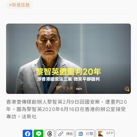
#熱搜話題
中颱白海豚進逼！台北喜來登圍籬傾倒砸傷人 民權西
路鷹架倒塌壓2車
有片｜
白海豚暴風圈逼近！新北淡水赫見龍捲風 榕樹
連根拔起
中颱白海豚風雨來了！中部以北防豪雨 今晚、明天影
響最劇烈
白海豚逼近！北市水門只出不進 未移置車輛最高罰
4800＋拖吊費
香港壹傳媒創辦人黎智英2月9日因國安案，遭重判20
年。圖為黎智英2020年6月16日在香港的辦公室接受
專訪。法新社
APP
連結
訂閱