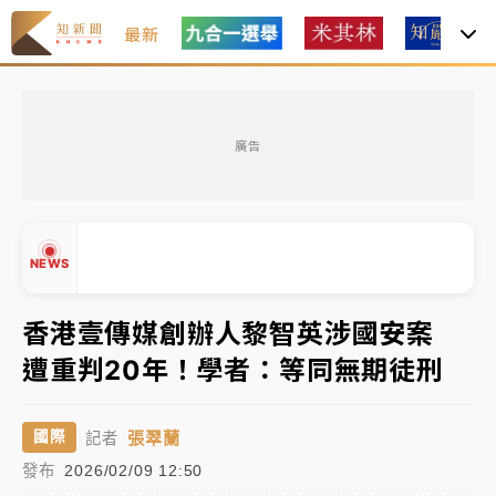
最新
油價持續凍漲！ 中油宣布下周一汽柴油價格維持不變
廣告
中颱白海豚進逼！台北喜來登圍籬傾倒砸傷人 民權西
路鷹架倒塌壓2車
有片｜
白海豚暴風圈逼近！新北淡水赫見龍捲風 榕樹
NEWS
連根拔起
中颱白海豚風雨來了！中部以北防豪雨 今晚、明天影
香港壹傳媒創辦人黎智英涉國安案
響最劇烈
遭重判20年！學者：等同無期徒刑
白海豚逼近！北市水門只出不進 未移置車輛最高罰
▲
4800＋拖吊費
▼
張翠蘭
國際
記者
油價持續凍漲！ 中油宣布下周一汽柴油價格維持不變
發布
2026/02/09 12:50