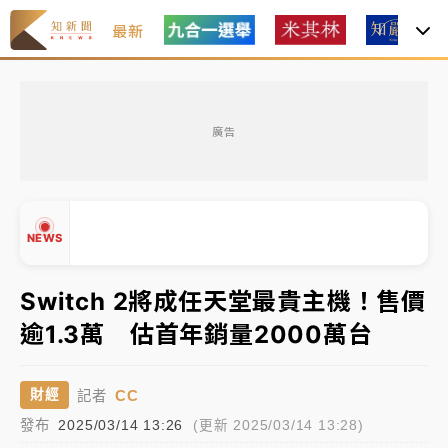
最新
女律師陳昱瑄詐慈濟10億！黃金158kg遭查扣畫面曝光
廣告
暑假過三周才推「E宿新北打卡趣」！抽獎程序複雜 觀
旅局回應了
中信慈善基金會想增加董事人數！辜仲諒向法院聲請遭
NEWS
駁 理由曝光
故宮《龍藏經》特展第2檔！今線上預約開賣一度塞車
Switch 2將成任天堂最貴主機！售價
周六起展出延長至晚上7時
逾1.3萬 估首年銷量2000萬台
▲
台東農業處長涉圖利渡假村！東檢抗告成功 今重開羈
▼
押庭
CC
財經
記者
父親節泡湯了！中颱白海豚雨彈轟3天 「紅到發紫」降
發布
2025/03/14 13:26
(更新 2025/03/14 13:28)
雨熱區曝