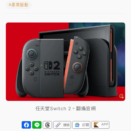
#產業脈動
女律師陳昱瑄詐慈濟10億！黃金158kg遭查扣畫面曝光
暑假過三周才推「E宿新北打卡趣」！抽獎程序複雜 觀
旅局回應了
中信慈善基金會想增加董事人數！辜仲諒向法院聲請遭
駁 理由曝光
故宮《龍藏經》特展第2檔！今線上預約開賣一度塞車
周六起展出延長至晚上7時
台東農業處長涉圖利渡假村！東檢抗告成功 今重開羈
押庭
父親節泡湯了！中颱白海豚雨彈轟3天 「紅到發紫」降
任天堂Switch 2。翻攝官網
雨熱區曝
APP
連結
訂閱