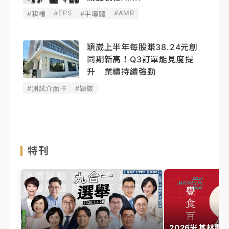
#EPS
#AMR
#和椿
#半導體
穎崴上半年每股賺38.24元創
同期新高！Q3訂單能見度提
升 業續持續強勁
#測試介面卡
#穎崴
特刊
2026米其林專