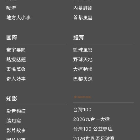
暖流
內幕評論
地方大小事
首都風雲
國際
體育
寰宇要聞
籃球風雲
熱搜話題
野球天地
東協萬象
大運動場
奇人妙事
巴黎奧運
知影
台灣100
影音頻道
2026九合一大選
鴿知窩
台灣100 公益專區
影片故事
2026世界盃足球賽