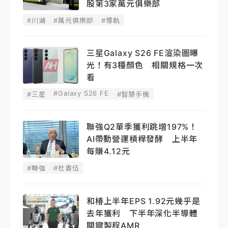
股第3家萬元俱樂部
#川湖
#萬元俱樂部
#導軌
三星Galaxy S26 FE渲染圖曝
光！有3種顏色 相關規格一次
看
#Galaxy S26 FE
#三星
#智慧手機
聯強Q2單季獲利跳增197%！
AI帶動營運槓桿發酵 上半年
每賺4.12元
#聯強
#杜書伍
和椿上半年EPS 1.92元幾乎是
去年獲利 下半年深化半導體
關鍵製程AMR