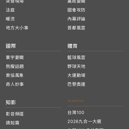
突發現場
黨政要聞
法庭
國會攻防
暖流
內幕評論
地方大小事
首都風雲
國際
體育
寰宇要聞
籃球風雲
熱搜話題
野球天地
東協萬象
大運動場
奇人妙事
巴黎奧運
知影
台灣100
影音頻道
2026九合一大選
鴿知窩