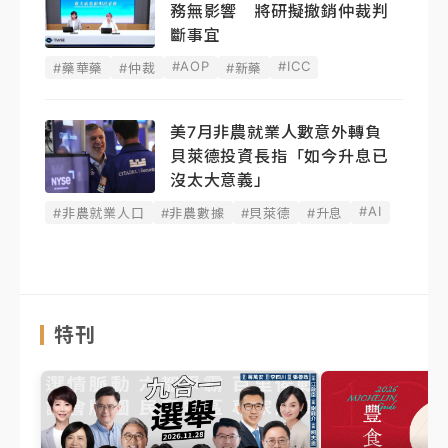
務無影響 將研擬撤銷仲裁判
斷事宜
#AOP
#ICC
#藥華藥
#仲裁
#新藥
美7月非農就業人數意外轉負
貝萊德投資長指「如今升息已
沒太大意義」
#AI
#非農就業人口
#非農數據
#貝萊德
#升息
特刊