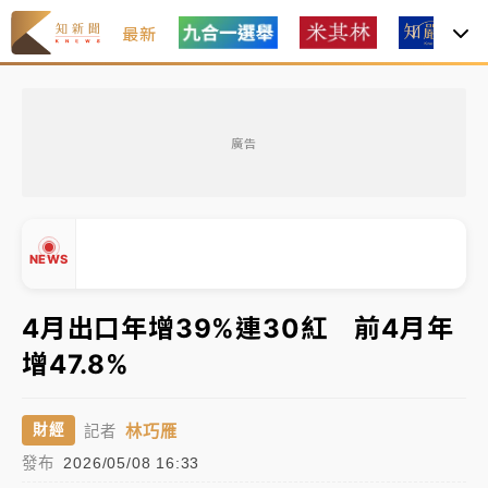
最新
油價持續凍漲！ 中油宣布下周一汽柴油價格維持不變
廣告
中颱白海豚進逼！台北喜來登圍籬傾倒砸傷人 民權西
路鷹架倒塌壓2車
有片｜
白海豚暴風圈逼近！新北淡水赫見龍捲風 榕樹
NEWS
連根拔起
中颱白海豚風雨來了！中部以北防豪雨 今晚、明天影
4月出口年增39%連30紅 前4月年
響最劇烈
增47.8%
▲
白海豚逼近！北市水門只出不進 未移置車輛最高罰
▼
4800＋拖吊費
林巧雁
財經
記者
發布
2026/05/08 16:33
油價持續凍漲！ 中油宣布下周一汽柴油價格維持不變