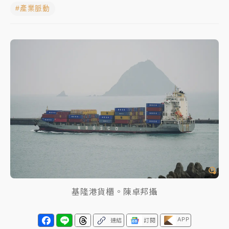
#產業脈動
中颱白海豚進逼！台北喜來登圍籬傾倒砸傷人 民權西
路鷹架倒塌壓2車
有片｜
白海豚暴風圈逼近！新北淡水赫見龍捲風 榕樹
連根拔起
中颱白海豚風雨來了！中部以北防豪雨 今晚、明天影
響最劇烈
白海豚逼近！北市水門只出不進 未移置車輛最高罰
4800＋拖吊費
基隆港貨櫃。陳卓邦攝
APP
連結
訂閱