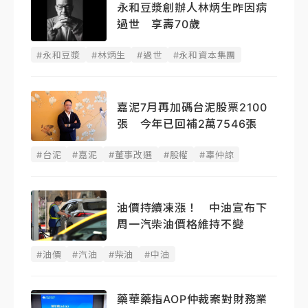
永和豆漿創辦人林炳生昨因病
過世 享壽70歲
#永和豆漿
#林炳生
#過世
#永和資本集團
嘉泥7月再加碼台泥股票2100
張 今年已回補2萬7546張
#台泥
#嘉泥
#董事改選
#股權
#辜仲諒
油價持續凍漲！ 中油宣布下
周一汽柴油價格維持不變
#油價
#汽油
#柴油
#中油
藥華藥指AOP仲裁案對財務業