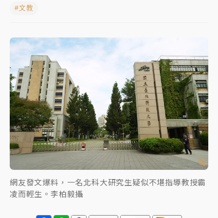
#文教
獨家｜
和欣客運總裁逝世！少東涉洗錢遭收押 戴手銬
腳鐐提前奔靈堂畫面曝
知名婚紗「韓國藝匠」驚傳無預警倒閉！北市消保官急
赴門市：已接獲10件申訴
處置制度大變革！ 證交所今起縮短股票「關禁閉」天
數與撮合時間
才續任就飛美國大學面試 清大校長高為元致歉：機會
到來時引起我的好奇
網友發文爆料，一名北科大研究生疑似不堪指導教授霸
凌而輕生。李柏毅攝