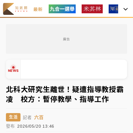
最新
中租控股7月營收創今年新高 前7月獲利成長6%
廣告
獨家｜
和欣客運總裁逝世！少東涉洗錢遭收押 戴手銬
腳鐐提前奔靈堂畫面曝
知名婚紗「韓國藝匠」驚傳無預警倒閉！北市消保官急
NEWS
赴門市：已接獲10件申訴
處置制度大變革！ 證交所今起縮短股票「關禁閉」天
北科大研究生離世！疑遭指導教授霸
數與撮合時間
凌 校方：暫停教學、指導工作
才續任就飛美國大學面試 清大校長高為元致歉：機會
▲
到來時引起我的好奇
▼
六百
生活
記者
中租控股7月營收創今年新高 前7月獲利成長6%
發布
2026/05/20 13:46