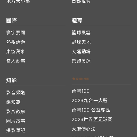
地方大小事
首都風雲
國際
體育
寰宇要聞
籃球風雲
熱搜話題
野球天地
東協萬象
大運動場
奇人妙事
巴黎奧運
知影
台灣100
影音頻道
2026九合一大選
鴿知窩
台灣100 公益專區
影片故事
2026世界盃足球賽
圖片故事
大廚傳心法
攝影筆記