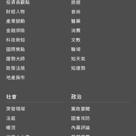
投資長觀點
旅遊
財經人物
食尚
產業脈動
醫藥
金融保險
消費
科技新知
文教
國際焦點
職場
趨勢大師
知天氣
政策法規
知運勢
地產房市
社會
政治
突發現場
黨政要聞
法庭
國會攻防
暖流
內幕評論