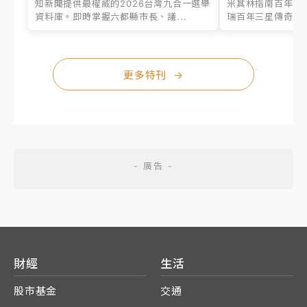
知新聞提供最權威的2026台灣九合一選舉
米其林指南百年之
資料庫。即時掌握六都縣市長、議...
瑞百年三星傳奇、台
更多特刊
→
財經
生活
股市基金
交通