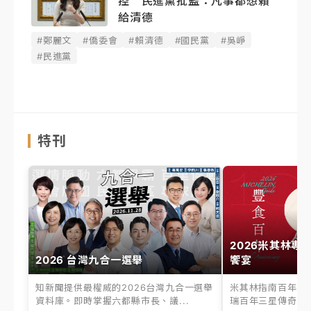
控 民進黨批藍：凡事都想賴
給清德
#鄭麗文
#僑委會
#賴清德
#國民黨
#吳崢
#民進黨
特刊
2026米其林專
2026 台灣九合一選舉
饗宴
知新聞提供最權威的2026台灣九合一選舉
米其林指南百年之
資料庫。即時掌握六都縣市長、議...
瑞百年三星傳奇、台