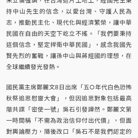
朱立倫強調，在台灣這片土地上，經國先生秉
持中山先生的信念，以愛台灣、守護人民為
志，推動民主化、現代化與經濟繁榮，讓中華
民國在自由的天空下屹立不搖。「我們要秉持
這個信念，堅定捍衛中華民國」，感念我國先
賢先烈的奮戰，讓孫中山與蔣經國的理想，在
全球繼續發光發熱。
國民黨主席鄭麗文8日出席「五○年代白色恐怖
秋祭追思慰靈大會」，但因追思對象包括最高
階共諜「密使一號」吳石引發譁然。鄭麗文第
一時間稱「不需為政治信仰付出代價」，但面
對輿論壓力，隨後改口「吳石不是我們認定的