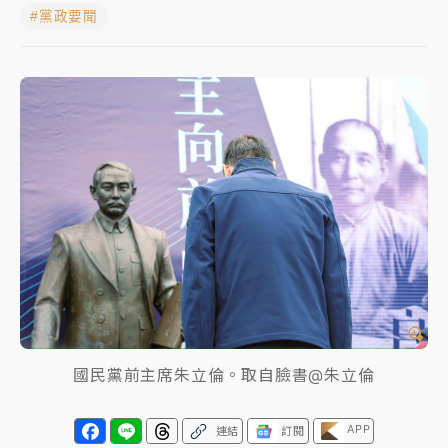
#黨政要聞
女律師陳昱瑄詐慈濟10億！黃金158kg遭查扣畫面曝光
暑假過三周才推「E宿新北打卡趣」！抽獎程序複雜 觀
旅局回應了
中信慈善基金會想增加董事人數！辜仲諒向法院聲請遭
駁 理由曝光
故宮《龍藏經》特展第2檔！今線上預約開賣一度塞車
周六起展出延長至晚上7時
台東農業處長涉圖利渡假村！東檢抗告成功 今重開羈
押庭
父親節泡湯了！中颱白海豚雨彈轟3天 「紅到發紫」降
雨熱區曝
國民黨前主席朱立倫。取自臉書@朱立倫
APP
連結
訂閱