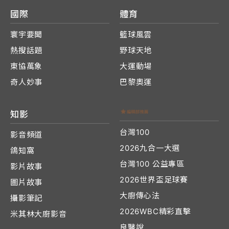
國際
體育
寰宇要聞
籃球風雲
熱搜話題
野球天地
東協萬象
大運動場
奇人妙事
巴黎奧運
知影
台灣100
影音頻道
2026九合一大選
鴿知窩
台灣100 公益專區
影片故事
2026世界盃足球賽
圖片故事
大廚傳心法
攝影筆記
2026WBC精彩直擊
米其林大廚影音
良醫說