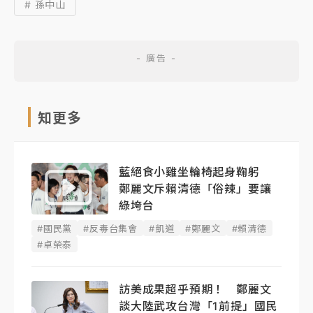
# 孫中山
知更多
藍絕食小雞坐輪椅起身鞠躬
鄭麗文斥賴清德「俗辣」要讓
綠垮台
#國民黨
#反毒台集會
#凱道
#鄭麗文
#賴清德
#卓榮泰
訪美成果超乎預期！ 鄭麗文
談大陸武攻台灣「1前提」國民