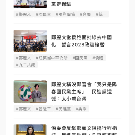
黨定還擊
#鄭麗文
#國民黨
#兩岸關係
#台獨
#統一
鄭麗文當僑胞面批綠去中國
化 誓言2028政黨輪替
#鄭麗文
#紐英崙中華公所
#國民黨
#僑胞
#九二共識
鄭麗文稱沒鄭習會「我只是陽
春國民黨主席」 民進黨遺
憾：太小看台灣
#鄭麗文
#習近平
#民進黨
#吳崢
僑委會反擊鄭麗文阻撓行程指