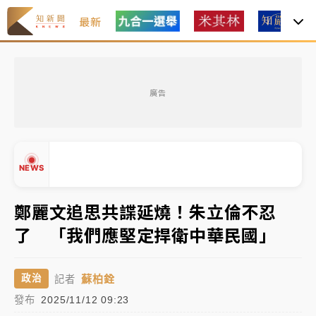
最新
女律師陳昱瑄詐慈濟10億！黃金158kg遭查扣畫面曝光
廣告
暑假過三周才推「E宿新北打卡趣」！抽獎程序複雜 觀
旅局回應了
中信慈善基金會想增加董事人數！辜仲諒向法院聲請遭
NEWS
駁 理由曝光
故宮《龍藏經》特展第2檔！今線上預約開賣一度塞車
鄭麗文追思共諜延燒！朱立倫不忍
周六起展出延長至晚上7時
了 「我們應堅定捍衛中華民國」
台東農業處長涉圖利渡假村！東檢抗告成功 今重開羈
▲
押庭
▼
蘇柏銓
政治
記者
父親節泡湯了！中颱白海豚雨彈轟3天 「紅到發紫」降
發布
2025/11/12 09:23
雨熱區曝