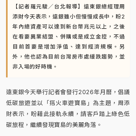
【記者羅元駿／台北報導】遠東銀總經理周
白海豚瘦身！中部以北防劇烈降水 本周天氣展望「多
添財今天表示，遠銀雖小但慢慢成長中，盼2
雨不穩定」
年內總資產可以達到新台幣兆元以上，之後
在看要異業結盟、併購或是成立金控，不過
目前首要是增加淨值、達到經濟規模。另
外，他也認為目前台灣房市處緩跌趨勢，並
非入場的好時機。
遠東銀今天舉行記者會發行2026年月曆，倡議
低碳旅遊並以「搭火車遊寶島」為主題，周添
財表示，盼藉此接軌永續，請客戶踏上綠色低
碳旅程，繼續發現寶島的美麗角落。