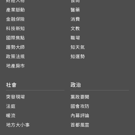
財經人物
食尚
產業脈動
醫藥
金融保險
消費
科技新知
文教
國際焦點
職場
趨勢大師
知天氣
政策法規
知運勢
地產房市
社會
政治
突發現場
黨政要聞
法庭
國會攻防
暖流
內幕評論
地方大小事
首都風雲