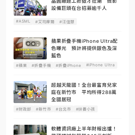
晶圓廠趕工掀徵才狂潮 微影
設備巨頭在台招募逾千人
#ASML
#艾司摩爾
#汪佳慧
蘋果折疊手機iPhone Ultra配
色曝光 預計將提供銀色及深
藍色
#iPhone Ultra
#蘋果
#折疊手機
#折疊iPhone
超越天龍國！全台最富育兒家
庭在新竹市 平均所得288萬
全國居冠
#財政部
#新竹市
#台北市
#扶養小孩
軟體資訊廠上半年財報出爐！