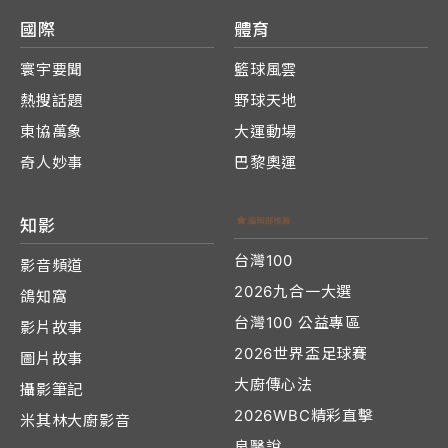
國際
體育
寰宇要聞
籃球風雲
熱搜話題
野球天地
東協萬象
大運動場
奇人妙事
巴黎奧運
知影
台灣100
影音頻道
2026九合一大選
鴿知窩
台灣100 公益專區
影片故事
2026世界盃足球賽
圖片故事
大廚傳心法
攝影筆記
2026WBC精彩直擊
米其林大廚影音
良醫說