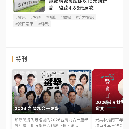
龍頭精誠每股賺6.15元創新
高 緯致4.88元居次
#資訊
#軟體
#精誠
#叡揚
#倍力資訊
#資拓宏宇
#緯致
特刊
2026米其林專
2026 台灣九合一選舉
饗宴
知新聞提供最權威的2026台灣九合一選舉
米其林指南百年之
資料庫。即時掌握六都縣市長、議...
瑞百年三星傳奇、台