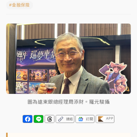
#金融保險
白海豚瘦身！中部以北防劇烈降水 本周天氣展望「多
雨不穩定」
日職｜
林安可狀態正好卻因左膝疼痛下二軍 日媒感嘆
「好事多磨」
韓股最壞時期已過？大摩估去槓桿完成逾半 波動率降
至2個月低
「白海豚」雨炸新北！通報109件災情 侯友宜揭這類災
損最多
白海豚挾豪雨狂炸新北！時雨量破百毫米 水塔、雨棚
砸落毀車
圖為遠東銀總經理周添財。羅元駿攝
最好玩的父親節！「爸氣集合」出發工程冒險島 邀社
福孩童齊暢玩
APP
連結
訂閱
強風長浪襲馬祖！「白海豚」逼近劃設警戒區 違規戲
水觀浪恐重罰失血