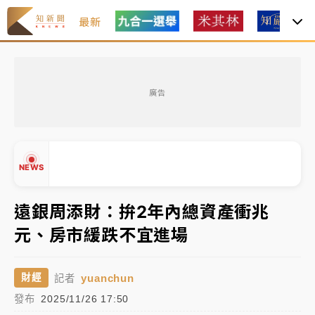
最新
日職｜
林安可狀態正好卻因左膝疼痛下二軍 日媒感嘆
「好事多磨」
廣告
韓股最壞時期已過？大摩估去槓桿完成逾半 波動率降
至2個月低
「白海豚」雨炸新北！通報109件災情 侯友宜揭這類災
NEWS
損最多
白海豚挾豪雨狂炸新北！時雨量破百毫米 水塔、雨棚
遠銀周添財：拚2年內總資產衝兆
砸落毀車
元、房市緩跌不宜進場
▲
最好玩的父親節！「爸氣集合」出發工程冒險島 邀社
▼
福孩童齊暢玩
yuanchun
財經
記者
強風長浪襲馬祖！「白海豚」逼近劃設警戒區 違規戲
發布
2025/11/26 17:50
水觀浪恐重罰失血