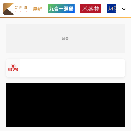
最新
中颱白海豚風雨來了！中部以北防豪雨 今晚、明天影
響最劇烈
廣告
白海豚逼近！北市水門只出不進 未移置車輛最高罰
4800＋拖吊費
白海豚逼近！新北高灘地停車場下午4時強制拖吊 中午
NEWS
開放水門周邊紅黃線停車
父親節玩樂園！六福村今明2天「爸爸免費」 遠雄海洋
買1送1
中颱白海豚環流掠北海！今明防劇烈降雨 東部高溫飆
▲
38度
▼
中颱白海豚風雨來了！中部以北防豪雨 今晚、明天影
響最劇烈