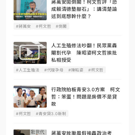
蔣萬安拋倒閣！柯文哲評「恐
成賴清德墊腳石」：講清楚論
述到底想幹什麼？
#蔣萬安
#柯文哲
#倒閣
人工生殖修法吵翻！民眾黨轟
閹割代孕 陳昭姿柯文哲挨批
私相授受
#人工生殖法
#代理孕母
#陳昭姿
#柯文哲
行政院拍板青安3.0方案 柯文
哲：笨蛋！問題是房價不是貸
款
#柯文哲
#青安貸3.0新制
蔣萬安放颱風假挨轟政治考