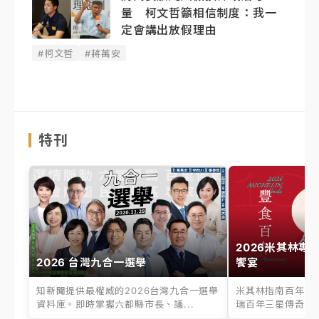
量 柯文哲籲相信制度：我一
定會講出放假理由
#柯文哲
#蔣萬安
特刊
2026米其林專
2026 台灣九合一選舉
饗宴
知新聞提供最權威的2026台灣九合一選舉
米其林指南百年之
資料庫。即時掌握六都縣市長、議...
瑞百年三星傳奇、台