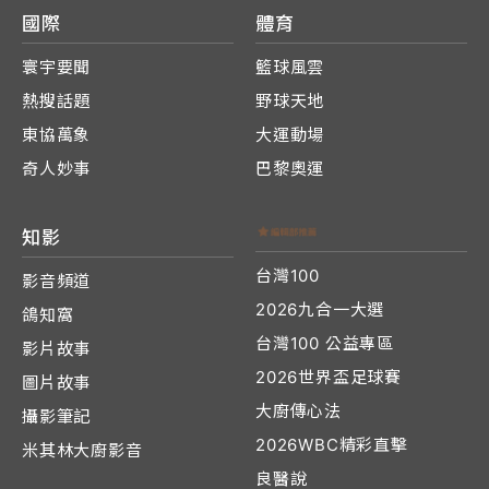
國際
體育
寰宇要聞
籃球風雲
熱搜話題
野球天地
東協萬象
大運動場
奇人妙事
巴黎奧運
知影
台灣100
影音頻道
2026九合一大選
鴿知窩
台灣100 公益專區
影片故事
2026世界盃足球賽
圖片故事
大廚傳心法
攝影筆記
2026WBC精彩直擊
米其林大廚影音
良醫說