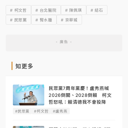
# 柯文哲
# 台北醫院
# 陳佩琪
# 結石
# 民眾黨
# 腎水腫
# 京華城
知更多
民眾黨7周年黨慶！盧秀燕喊
2026倒閣、2028倒賴 柯文
哲怒吼：賴清德我不會投降
#民眾黨
#柯文哲
#盧秀燕