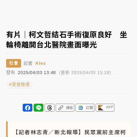
白海豚逼近！北市水門只出不進 未移置車輛最高罰
4800＋拖吊費
白海豚逼近！新北高灘地停車場下午4時強制拖吊 中午
有片｜柯文哲結石手術復原良好 坐
開放水門周邊紅黃線停車
輪椅離開台北醫院畫面曝光
父親節玩樂園！六福村今明2天「爸爸免費」 遠雄海洋
買1送1
Alex
社會
記者
中颱白海豚環流掠北海！今明防劇烈降雨 東部高溫飆
發布
2025/04/03 13:48
(更新 2025/04/03 15:18)
38度
#突發現場
APP
連結
訂閱
【記者林志青／新北報導】民眾黨前主席柯