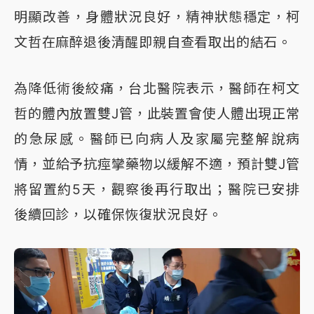
明顯改善，身體狀況良好，精神狀態穩定，柯
文哲在麻醉退後清醒即親自查看取出的結石。
為降低術後絞痛，台北醫院表示，醫師在柯文
哲的體內放置雙J管，此裝置會使人體出現正常
的急尿感。醫師已向病人及家屬完整解說病
情，並給予抗痙攣藥物以緩解不適，預計雙J管
將留置約5天，觀察後再行取出；醫院已安排
後續回診，以確保恢復狀況良好。