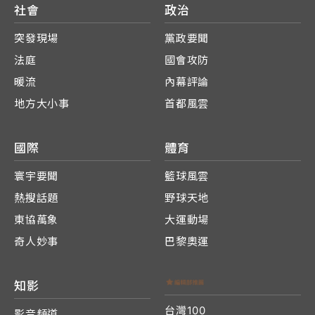
社會
政治
突發現場
黨政要聞
法庭
國會攻防
暖流
內幕評論
地方大小事
首都風雲
國際
體育
寰宇要聞
籃球風雲
熱搜話題
野球天地
東協萬象
大運動場
奇人妙事
巴黎奧運
知影
台灣100
影音頻道