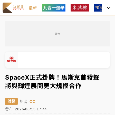
最新
女律師陳昱瑄詐慈濟10億！黃金158kg遭查扣畫面曝光
廣告
暑假過三周才推「E宿新北打卡趣」！抽獎程序複雜 觀
旅局回應了
中信慈善基金會想增加董事人數！辜仲諒向法院聲請遭
NEWS
駁 理由曝光
故宮《龍藏經》特展第2檔！今線上預約開賣一度塞車
SpaceX正式掛牌！馬斯克首發聲
周六起展出延長至晚上7時
將與輝達展開更大規模合作
▲
台東農業處長涉圖利渡假村！東檢抗告成功 今重開羈
▼
押庭
CC
財經
記者
父親節泡湯了！中颱白海豚雨彈轟3天 「紅到發紫」降
發布
2026/06/13 17:44
雨熱區曝