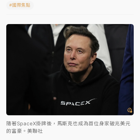
#國際焦點
女律師陳昱瑄詐慈濟10億！黃金158kg遭查扣畫面曝光
暑假過三周才推「E宿新北打卡趣」！抽獎程序複雜 觀
旅局回應了
中信慈善基金會想增加董事人數！辜仲諒向法院聲請遭
駁 理由曝光
故宮《龍藏經》特展第2檔！今線上預約開賣一度塞車
周六起展出延長至晚上7時
台東農業處長涉圖利渡假村！東檢抗告成功 今重開羈
押庭
父親節泡湯了！中颱白海豚雨彈轟3天 「紅到發紫」降
雨熱區曝
隨著SpaceX掛牌後，馬斯克也成為首位身家破兆美元
的富豪。美聯社