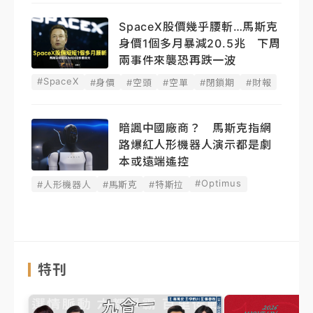
SpaceX股價幾乎腰斬…馬斯克
身價1個多月暴減20.5兆 下周
兩事件來襲恐再跌一波
#SpaceX
#身價
#空頭
#空單
#閉鎖期
#財報
暗諷中國廠商？ 馬斯克指網
路爆紅人形機器人演示都是劇
本或遠端遙控
#Optimus
#人形機器人
#馬斯克
#特斯拉
特刊