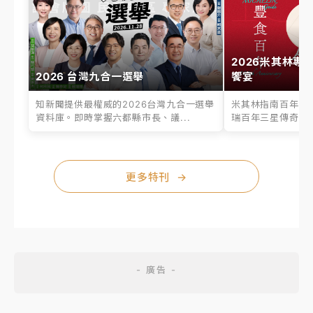
2026米其林專
2026 台灣九合一選舉
饗宴
知新聞提供最權威的2026台灣九合一選舉
米其林指南百年之
資料庫。即時掌握六都縣市長、議...
瑞百年三星傳奇、台
更多特刊
→