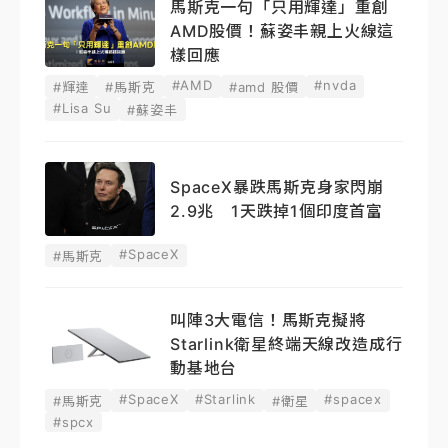
馬斯克一句「只用輝達」重創
AMD股價！蘇姿丰親上火線這
樣回應
#AMD
#nvda
#輝達
#馬斯克
#amd 股價
#Lisa Su
#蘇姿丰
SpaceX暴跌馬斯克身家閃崩
2.9兆 1天跌掉1個印度首富
#SpaceX
#馬斯克
叫陣3大電信！馬斯克擬將
Starlink衛星終端天線改造成行
動基地台
#SpaceX
#Starlink
#spacex
#馬斯克
#衛星
#spcx