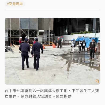
#突發現場
女律師陳昱瑄詐慈濟10億！黃金158kg遭查扣畫面曝光
暑假過三周才推「E宿新北打卡趣」！抽獎程序複雜 觀
旅局回應了
中信慈善基金會想增加董事人數！辜仲諒向法院聲請遭
駁 理由曝光
故宮《龍藏經》特展第2檔！今線上預約開賣一度塞車
周六起展出延長至晚上7時
台東農業處長涉圖利渡假村！東檢抗告成功 今重開羈
押庭
父親節泡湯了！中颱白海豚雨彈轟3天 「紅到發紫」降
雨熱區曝
台中市七期重劃區一處興建大樓工地，下午發生工人死
亡事件，警方封鎖現場調查。民眾提供