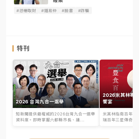
報案
#恐嚇取財
#鍾易仲
#臉書
#詐騙
特刊
2026米其林專
2026 台灣九合一選舉
饗宴
知新聞提供最權威的2026台灣九合一選舉
米其林指南百年之
資料庫。即時掌握六都縣市長、議...
瑞百年三星傳奇、台