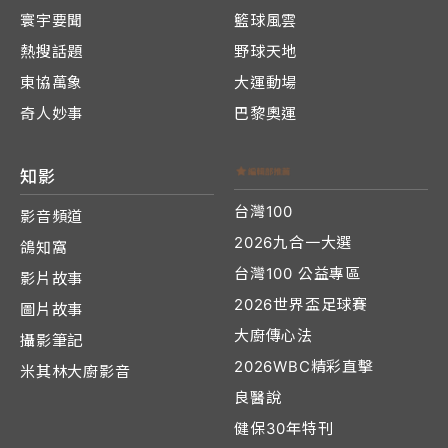
寰宇要聞
籃球風雲
熱搜話題
野球天地
東協萬象
大運動場
奇人妙事
巴黎奧運
知影
台灣100
影音頻道
2026九合一大選
鴿知窩
台灣100 公益專區
影片故事
2026世界盃足球賽
圖片故事
大廚傳心法
攝影筆記
2026WBC精彩直擊
米其林大廚影音
良醫說
健保30年特刊