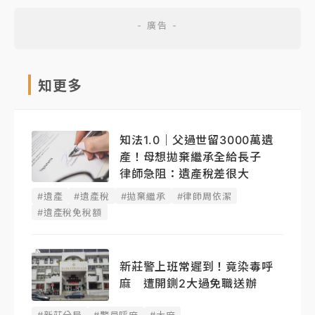
知更多
知法1.0｜父過世留3000萬遺
產！母想拋棄繼承全給長子
律師急阻：遺產稅差很大
#遺產
#遺產稅
#拋棄繼承
#律師周依潔
#遺產稅免稅額
新莊警上班常遲到！竟染毒呼
麻 遭開鍘2大過免職送辦
#新莊分局
#警員呼麻
#大麻