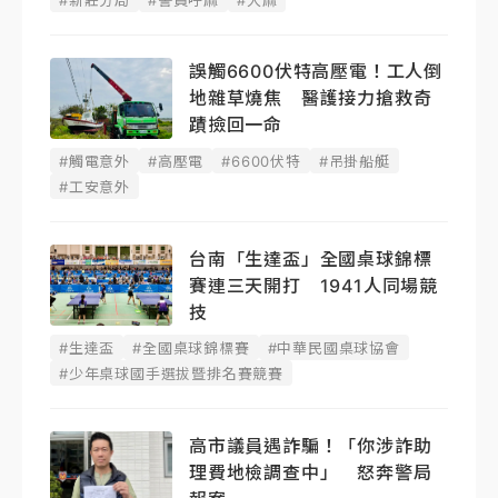
誤觸6600伏特高壓電！工人倒
地雜草燒焦 醫護接力搶救奇
蹟撿回一命
#觸電意外
#高壓電
#6600伏特
#吊掛船艇
#工安意外
台南「生達盃」全國桌球錦標
賽連三天開打 1941人同場競
技
#生達盃
#全國桌球錦標賽
#中華民國桌球協會
#少年桌球國手選拔暨排名賽競賽
高市議員遇詐騙！「你涉詐助
理費地檢調查中」 怒奔警局