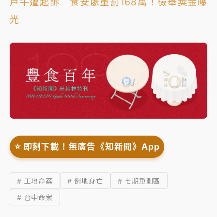
戶牛遭起訴 食安處重罰168萬！檢舉獎金曝
光
⭐️ 即刻下載！無廣告《知新聞》App
# 工地命案
# 倒地身亡
# 七期重劃區
# 台中命案