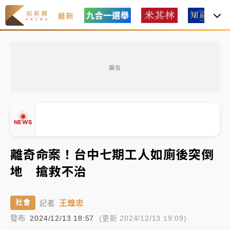
最新
女律師陳昱瑄詐慈濟10億！黃金158kg遭查扣畫面曝光
廣告
暑假過三周才推「E宿新北打卡趣」！抽獎程序複雜 觀
旅局回應了
中信慈善基金會想增加董事人數！辜仲諒向法院聲請遭
NEWS
駁 理由曝光
故宮《龍藏經》特展第2檔！今線上預約開賣一度塞車
離奇命案！台中七期工人如廁後突倒
周六起展出延長至晚上7時
地 搶救不治
台東農業處長涉圖利渡假村！東檢抗告成功 今重開羈
▲
押庭
▼
王煌忠
社會
記者
父親節泡湯了！中颱白海豚雨彈轟3天 「紅到發紫」降
發布
2024/12/13 18:57
(更新 2024/12/13 19:09)
雨熱區曝