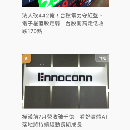
法人砍442億！台積電力守紅盤、
電子權值股走弱 台股開高走低收
跌170點
財經
樺漢前7月營收破千億 看好實體AI
落地將持續驅動長期成長