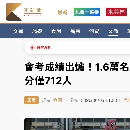
最新
女律師陳昱瑄詐慈濟10億！黃金158kg遭查
交通
旅遊
食尚
醫藥
消費
文教
暑假過三周才推「E宿新北打卡趣」！抽獎程
中信慈善基金會想增加董事人數！辜仲諒向法
NEWS
故宮《龍藏經》特展第2檔！今線上預約開賣
會考成績出爐！1.6萬
▲
台東農業處長涉圖利渡假村！東檢抗告成功 
▼
分僅712人
父親節泡湯了！中颱白海豚雨彈轟3天 「紅
六百
2026/06/05 11:20
生活
#
記者
|
發布
女律師陳昱瑄詐慈濟10億！黃金158kg遭查
暑假過三周才推「E宿新北打卡趣」！抽獎程
中信慈善基金會想增加董事人數！辜仲諒向法