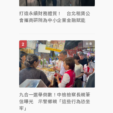
打造永續財務體質！ 台北租賃公
會攜商研院為中小企業金融賦能
社會
九合一選舉倒數！中檢檢察長親筆
信曝光 示警鄉親「這些行為恐坐
牢」