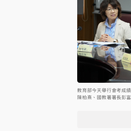
教育部今天舉行會考成
陳柏熹、國教署署長彭