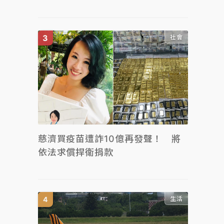
社會
慈濟買疫苗遭詐10億再發聲！ 將
依法求償捍衛捐款
生活