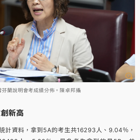
曾芬蘭說明會考成績分佈。陳卓邦攝
數創新高
計資料，拿到5A的考生共16293人、9.04％，