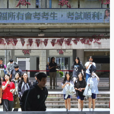
一度塞車 周六起展出延長至晚上7時
今重開羈押庭
到發紫」降雨熱區曝