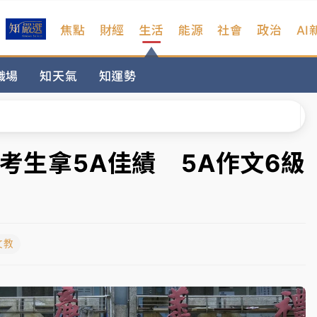
焦點
財經
生活
能源
社會
政治
AI
扣畫面曝光
職場
知天氣
知運勢
序複雜 觀旅局回應了
院聲請遭駁 理由曝光
一度塞車 周六起展出延長至晚上7時
名考生拿5A佳績 5A作文6級
今重開羈押庭
到發紫」降雨熱區曝
文教
扣畫面曝光
序複雜 觀旅局回應了
院聲請遭駁 理由曝光