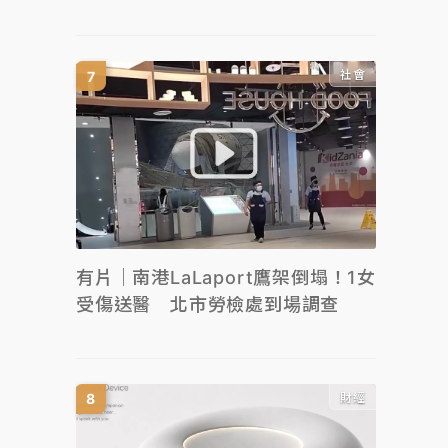
社會
有片｜南港LaLaport鷹架倒塌！1女
受傷送醫 北市勞檢處到場調查
財經