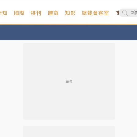
新知
國際
特刊
體育
知影
總裁會客室
廣告