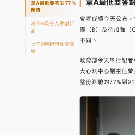
拿A最低要答對
拿A最低要答對77％
題目
會考成績今天公布，
寫作6級分人數創新
礎（B）及待加強（
高
不同。
上午8時起開放查成
績
教育部今天舉行記者
大心測中心副主任曾
整份測驗的77%到9