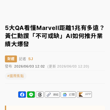
蔣萬安的建中同學！47歲法律學霸戰桃園 公開上任首
要3件事
父親節玩樂園！六福村今明2天「爸爸免費」 遠雄海洋
5大QA看懂Marvell距離1兆有多遠？
買1送1
黃仁勳讚「不可或缺」AI如何推升業
白海豚逼近！新北高灘地停車場下午4時強制拖吊 中午
績大爆發
開放水門周邊紅黃線停車
中颱白海豚環流掠北海！今明防劇烈降雨 東部高溫飆
SJ
財經
記者
38度
發布
2026/06/03 12:02
(更新 2026/06/03 12:20)
周末精選｜
慈濟遭詐10億完整始末曝！律師掮客大玩兩
面手法 郭台銘、蔡英文成關鍵
#國際焦點
本周爆款短影音｜
柯文哲帶電子手鐶拄拐杖現身／周玉
蔻蔡玉真開撕爆料
APP
連結
訂閱
周末精選｜
跨境網購族注意！EZ Way若改由政府委
任 預算難關如何解？