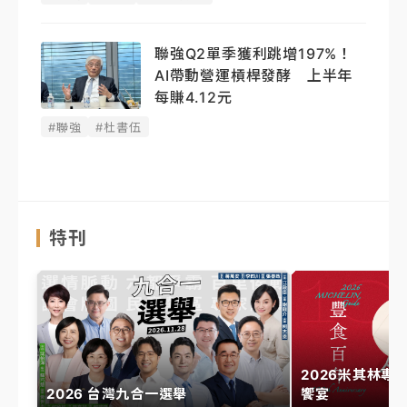
聯強Q2單季獲利跳增197%！
AI帶動營運槓桿發酵 上半年
每賺4.12元
#聯強
#杜書伍
特刊
2026米其林專
2026 台灣九合一選舉
饗宴