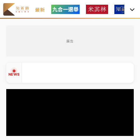
最新
父親節玩樂園！六福村今明2天「爸爸免費」 遠雄海洋
買1送1
廣告
白海豚逼近！新北高灘地停車場下午4時強制拖吊 中午
開放水門周邊紅黃線停車
中颱白海豚環流掠北海！今明防劇烈降雨 東部高溫飆
NEWS
38度
周末精選｜
慈濟遭詐10億完整始末曝！律師掮客大玩兩
面手法 郭台銘、蔡英文成關鍵
本周爆款短影音｜
柯文哲帶電子手鐶拄拐杖現身／周玉
▲
蔻蔡玉真開撕爆料
▼
周末精選｜
跨境網購族注意！EZ Way若改由政府委
任 預算難關如何解？