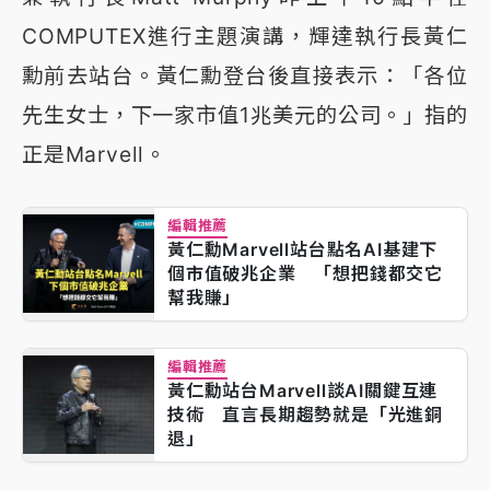
COMPUTEX進行主題演講，輝達執行長黃仁
勳前去站台。黃仁勳登台後直接表示：「各位
先生女士，下一家市值1兆美元的公司。」指的
正是Marvell。
編輯推薦
黃仁勳Marvell站台點名AI基建下
個市值破兆企業 「想把錢都交它
幫我賺」
編輯推薦
黃仁勳站台Marvell談AI關鍵互連
技術 直言長期趨勢就是「光進銅
退」