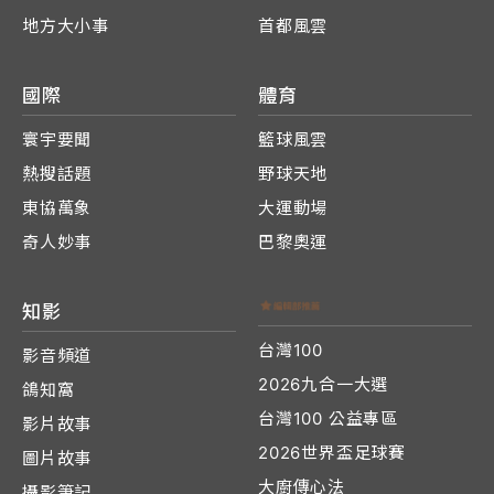
地方大小事
首都風雲
國際
體育
寰宇要聞
籃球風雲
熱搜話題
野球天地
東協萬象
大運動場
奇人妙事
巴黎奧運
知影
台灣100
影音頻道
2026九合一大選
鴿知窩
台灣100 公益專區
影片故事
2026世界盃足球賽
圖片故事
大廚傳心法
攝影筆記