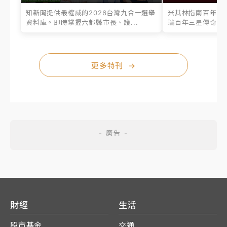
知新聞提供最權威的2026台灣九合一選舉
米其林指南百年之
資料庫。即時掌握六都縣市長、議...
瑞百年三星傳奇、台
更多特刊
→
財經
生活
股市基金
交通