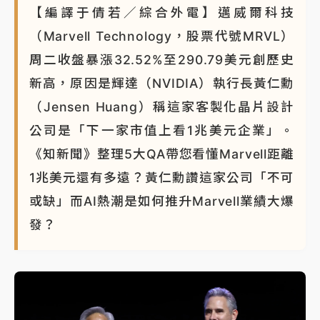
【編譯于倩若／綜合外電】邁威爾科技
蔣萬安的建中同學！47歲法律學霸戰桃園 公開上任首
（Marvell Technology，股票代號MRVL）
要3件事
周二收盤暴漲32.52%至290.79美元創歷史
新高，原因是輝達（NVIDIA）執行長黃仁勳
（Jensen Huang）稱這家客製化晶片設計
公司是「下一家市值上看1兆美元企業」。
《知新聞》整理5大QA帶您看懂Marvell距離
1兆美元還有多遠？黃仁勳讚這家公司「不可
或缺」而AI熱潮是如何推升Marvell業績大爆
發？