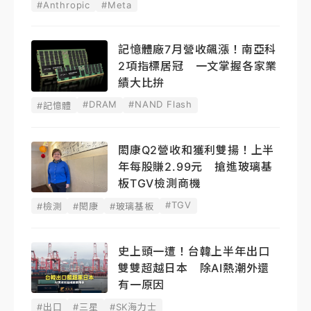
#Anthropic
#Meta
記憶體廠7月營收飆漲！南亞科
2項指標居冠 一文掌握各家業
績大比拚
#DRAM
#NAND Flash
#記憶體
閎康Q2營收和獲利雙揚！上半
年每股賺2.99元 搶進玻璃基
板TGV檢測商機
#TGV
#檢測
#閎康
#玻璃基板
史上頭一遭！台韓上半年出口
雙雙超越日本 除AI熱潮外還
有一原因
#出口
#三星
#SK海力士