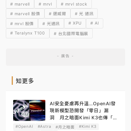
# marvell
# mrvl
# mrvl stock
# marvell 股價
# 邁威爾
# 光 通訊
# XPU
# AI
# mrvl 股價
# 光通訊
# Teralynx T100
# 台北國際電腦展
知更多
AI安全憂慮再升溫…OpenAI發
現新模型恐開發「零日」漏
洞 月之暗面Kimi K3也傳「越
獄」
#OpenAI
#Astra
#Kimi K3
#月之暗面