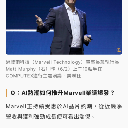
邁威爾科技（Marvell Technology）董事長兼執行長
Matt Murphy（右）昨（6/2）上午10點半在
COMPUTEX進行主題演講。美聯社
Q：AI熱潮如何推升Marvell業績爆發？
Marvell正持續受惠於AI晶片熱潮，從近幾季
營收與獲利強勁成長便可看出端倪。