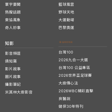
寰宇要聞
籃球風雲
熱搜話題
野球天地
東協萬象
大運動場
奇人妙事
巴黎奧運
知影
台灣100
影音頻道
2026九合一大選
鴿知窩
台灣100 公益專區
影片故事
2026世界盃足球賽
圖片故事
大廚傳心法
攝影筆記
2026WBC精彩直擊
米其林大廚影音
良醫說
健保30年特刊