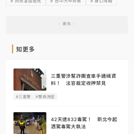
# 拘禁凌虐致死
# 台中大甲命案
# 身心障礙
知更多
三重警涉幫詐團查車手通緝資
料！ 法官裁定收押禁見
#三重警
#警員洩密
42天逮832毒駕！ 新北今起
酒駕毒駕大執法