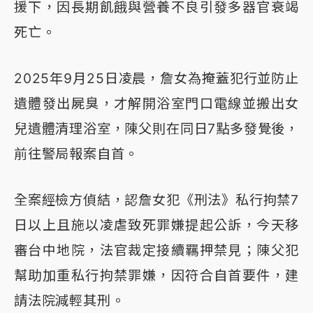
援下，因長期飢餓與營養不良引發多器官衰竭
死亡。
2025年9月25日凌晨，詹女為掩蓋犯行並防止
遺體發出屍臭，才解開浴室門口電線並搬出女
兒遺體清理浴室，陳父則在同日7點多發覺後，
前往警局報案自首。
全案經檢方偵結，認詹女犯《刑法》私行拘禁7
日以上且施以凌虐致死罪嫌提起公訴，今天移
審台中地院，法官裁定接續羈押禁見；陳父犯
幫助加重私行拘禁罪嫌，因符合自首要件，建
請法院減輕其刑。