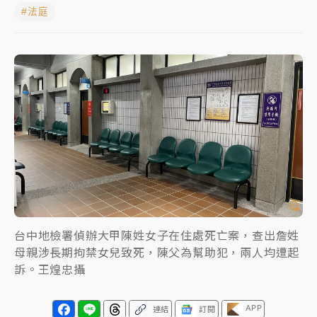
#法庭
女律師陳昱瑄詐慈濟10億！黃金158kg遭查扣畫面曝光
暑假過三周才推「E宿新北打卡趣」！抽獎程序複雜 觀
旅局回應了
中信慈善基金會想增加董事人數！辜仲諒向法院聲請遭
駁 理由曝光
故宮《龍藏經》特展第2檔！今線上預約開賣一度塞車
周六起展出延長至晚上7時
台東農業處長涉圖利渡假村！東檢抗告成功 今重開羈
押庭
台中地檢署偵辦大甲陳姓女子在住處死亡案，查出詹姓
父親節泡湯了！中颱白海豚雨彈轟3天 「紅到發紫」降
母親涉長期拘禁女兒致死，陳父為幫助犯，兩人均遭起
雨熱區曝
訴。王煌忠攝
APP
連結
訂閱