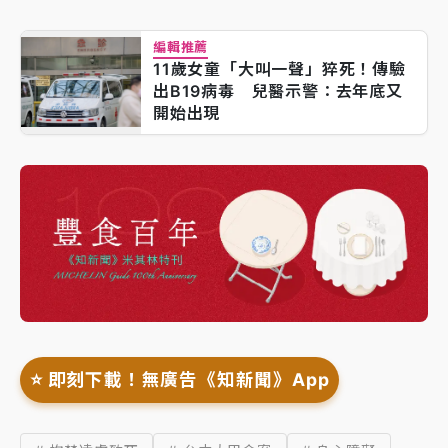
編輯推薦
11歲女童「大叫一聲」猝死！傳驗
出B19病毒 兒醫示警：去年底又
開始出現
⭐️ 即刻下載！無廣告《知新聞》App