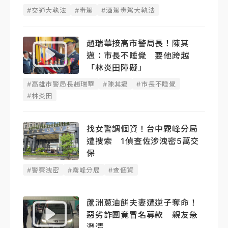
#交通大執法
#毒駕
#酒駕毒駕大執法
趙瑞華接高市警局長！陳其
邁：市長不睡覺 要他跨越
「林炎田障礙」
#高雄市警局長趙瑞華
#陳其邁
#市長不睡覺
#林炎田
找女警調個資！台中霧峰分局
遭搜索 1偵查佐涉洩密5萬交
保
#警察洩密
#霧峰分局
#查個資
蘆洲蔥油餅夫妻遭逆子奪命！
惡劣詐團竟冒名募款 親友急
澄清