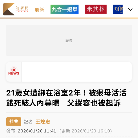
最新
女律師陳昱瑄詐慈濟10億！黃金158kg遭查扣畫面曝光
廣告
暑假過三周才推「E宿新北打卡趣」！抽獎程序複雜 觀
旅局回應了
中信慈善基金會想增加董事人數！辜仲諒向法院聲請遭
NEWS
駁 理由曝光
故宮《龍藏經》特展第2檔！今線上預約開賣一度塞車
21歲女遭綁在浴室2年！被狠母活活
周六起展出延長至晚上7時
餓死駭人內幕曝 父縱容也被起訴
台東農業處長涉圖利渡假村！東檢抗告成功 今重開羈
▲
押庭
▼
王煌忠
社會
記者
父親節泡湯了！中颱白海豚雨彈轟3天 「紅到發紫」降
發布
2026/01/20 11:41
(更新 2026/01/20 16:10)
雨熱區曝