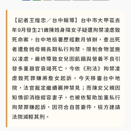
【記者王煌忠／台中報導】台中市大甲區去
年9月發生21歲陳姓身障女子疑遭拘禁凌虐致
死命案，台中地檢署歷經數月偵辦，查出死
者遭詹姓母親長期私行拘禁、限制食物並施
以凌虐，最終導致女兒因飢餓與營養不良引
發多重器官衰竭死亡，今依《刑法》拘禁凌
虐致死罪嫌將詹女起訴，今天移審台中地
院，法官裁定繼續羈押禁見；而陳女父親因
知情卻消極縱容妻子，也被依幫助加重私行
拘禁罪嫌起訴，因符合自首要件，檢方建請
法院減輕其刑。