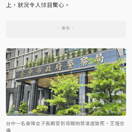
上，狀況令人怵目驚心。
台中一名身障女子長期受到母親拘禁凌虐致死。王煌忠
攝