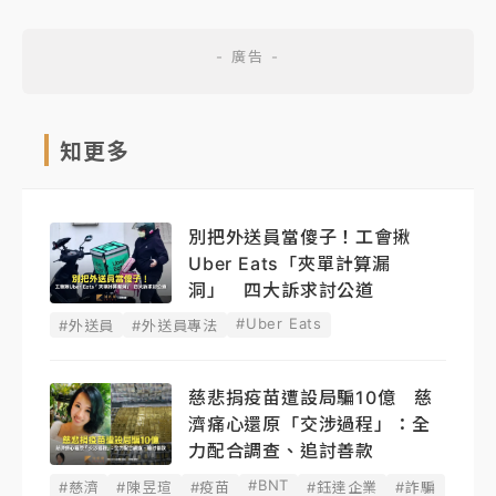
知更多
別把外送員當傻子！工會揪
Uber Eats「夾單計算漏
洞」 四大訴求討公道
#Uber Eats
#外送員
#外送員專法
慈悲捐疫苗遭設局騙10億 慈
濟痛心還原「交涉過程」：全
力配合調查、追討善款
#BNT
#慈濟
#陳昱瑄
#疫苗
#鈺達企業
#詐騙