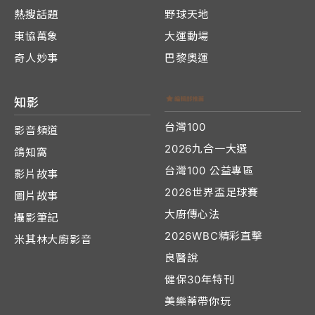
熱搜話題
野球天地
東協萬象
大運動場
奇人妙事
巴黎奧運
知影
台灣100
影音頻道
2026九合一大選
鴿知窩
台灣100 公益專區
影片故事
2026世界盃足球賽
圖片故事
大廚傳心法
攝影筆記
2026WBC精彩直擊
米其林大廚影音
良醫說
健保30年特刊
美樂蒂帶你玩