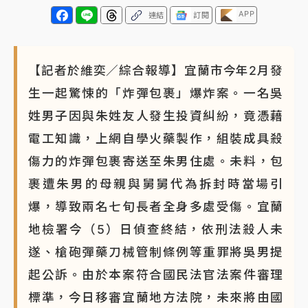
APP
連結
訂閱
【記者於維奕／綜合報導】宜蘭市今年2月發
生一起驚悚的「炸彈包裹」爆炸案。一名吳
姓男子因與朱姓友人發生投資糾紛，竟憑藉
電工知識，上網自學火藥製作，組裝成具殺
傷力的炸彈包裹寄送至朱男住處。未料，包
裹遭朱男的母親與舅舅代為拆封時當場引
爆，導致兩名七旬長者全身多處受傷。宜蘭
地檢署今（5）日偵查終結，依刑法殺人未
遂、槍砲彈藥刀械管制條例等重罪將吳男提
起公訴。由於本案符合國民法官法案件審理
標準，今日移審宜蘭地方法院，未來將由國