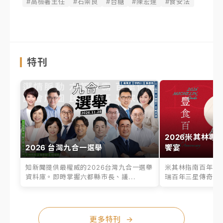
#高檢署主任
#石崇良
#台糖
#陳宏達
#食安法
特刊
2026米其林專
2026 台灣九合一選舉
饗宴
知新聞提供最權威的2026台灣九合一選舉
米其林指南百年之
資料庫。即時掌握六都縣市長、議...
瑞百年三星傳奇、台
更多特刊
→