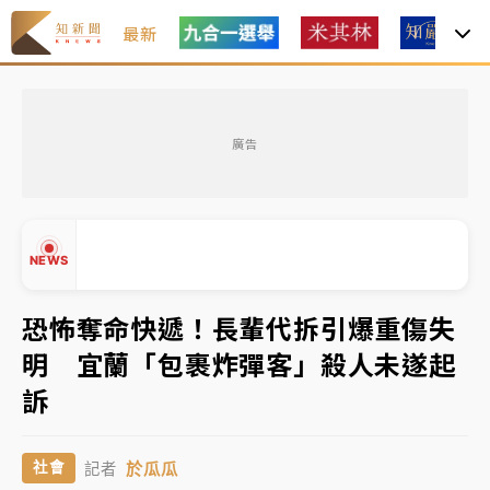
最新
女律師陳昱瑄詐慈濟10億！黃金158kg遭查扣畫面曝光
廣告
暑假過三周才推「E宿新北打卡趣」！抽獎程序複雜 觀
旅局回應了
中信慈善基金會想增加董事人數！辜仲諒向法院聲請遭
NEWS
駁 理由曝光
故宮《龍藏經》特展第2檔！今線上預約開賣一度塞車
恐怖奪命快遞！長輩代拆引爆重傷失
周六起展出延長至晚上7時
明 宜蘭「包裹炸彈客」殺人未遂起
台東農業處長涉圖利渡假村！東檢抗告成功 今重開羈
▲
訴
押庭
▼
父親節泡湯了！中颱白海豚雨彈轟3天 「紅到發紫」降
於瓜瓜
社會
記者
雨熱區曝