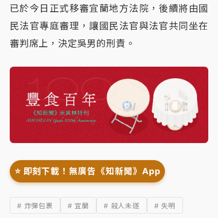
已於今日正式移審宜蘭地方法院，後續將由國
民法官專庭審理，讓國民法官與法官共同坐在
審判席上，決定吳男的刑責。
⭐️ 即刻下載！無廣告《知新聞》App
# 炸彈包裹
# 宜蘭
# 殺人未遂
# 失明