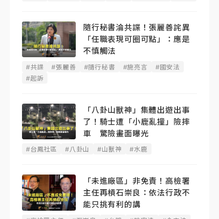
隨行秘書淪共諜！張麗善詫異
「任職表現可圈可點」：應是
不慎觸法
#共諜
#張麗善
#隨行秘書
#施亮言
#國安法
#起訴
「八卦山獸神」集體出遊出事
了！騎士遭「小鹿亂撞」險摔
車 驚險畫面曝光
#台鳳社區
#八卦山
#山獸神
#水鹿
「未進廠區」非免責！高檢署
主任再槓石崇良：依法行政不
能只挑有利的講