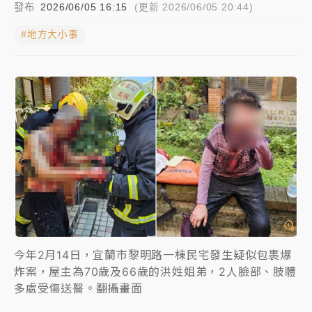
發布
2026/06/05 16:15
(更新 2026/06/05 20:44)
女律師陳昱瑄詐慈濟10億！黃金158kg遭查扣畫面曝光
#地方大小事
暑假過三周才推「E宿新北打卡趣」！抽獎程序複雜 觀
旅局回應了
中信慈善基金會想增加董事人數！辜仲諒向法院聲請遭
駁 理由曝光
故宮《龍藏經》特展第2檔！今線上預約開賣一度塞車
周六起展出延長至晚上7時
台東農業處長涉圖利渡假村！東檢抗告成功 今重開羈
押庭
父親節泡湯了！中颱白海豚雨彈轟3天 「紅到發紫」降
今年2月14日，宜蘭市黎明路一棟民宅發生疑似包裹爆
雨熱區曝
炸案，屋主為70歲及66歲的洪姓姐弟，2人臉部、肢體
多處受傷送醫。翻攝畫面