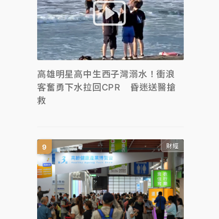
高雄明星高中生西子灣溺水！衝浪
客奮勇下水拉回CPR 昏迷送醫搶
救
財經