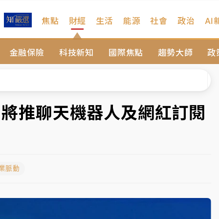
焦點
財經
生活
能源
社會
政治
AI
扣畫面曝光
金融保險
科技新知
國際焦點
趨勢大師
政
序複雜 觀旅局回應了
院聲請遭駁 理由曝光
一度塞車 周六起展出延長至晚上7時
代 將推聊天機器人及網紅訂閱
今重開羈押庭
到發紫」降雨熱區曝
產業脈動
扣畫面曝光
序複雜 觀旅局回應了
院聲請遭駁 理由曝光