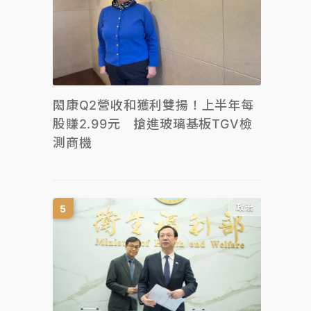
閎康Q2營收和獲利雙揚！上半年每
股賺2.99元 搶進玻璃基板TGV檢
測商機
政治