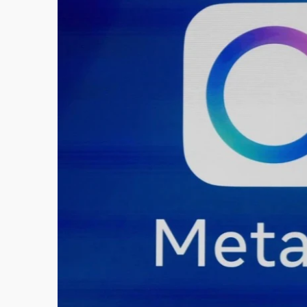
故宮《龍藏經》特展第2檔！今線上預約開賣
台東農業處長涉圖利渡假村！東檢抗告成功 
父親節泡湯了！中颱白海豚雨彈轟3天 「紅