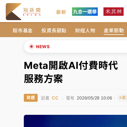
最新
女律師陳昱瑄詐慈濟10億！黃金158kg遭查
股市基金
投資長觀點
財經人物
產業脈動
暑假過三周才推「E宿新北打卡趣」！抽獎程
中信慈善基金會想增加董事人數！辜仲諒向法
NEWS
故宮《龍藏經》特展第2檔！今線上預約開賣
Meta開啟AI付費時
▲
台東農業處長涉圖利渡假村！東檢抗告成功 
▼
服務方案
父親節泡湯了！中颱白海豚雨彈轟3天 「紅
CC
2026/05/28 10:06
財經
#
記者
|
發布
女律師陳昱瑄詐慈濟10億！黃金158kg遭查
暑假過三周才推「E宿新北打卡趣」！抽獎程
中信慈善基金會想增加董事人數！辜仲諒向法