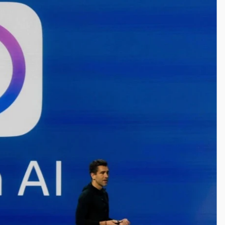
一度塞車 周六起展出延長至晚上7時
今重開羈押庭
到發紫」降雨熱區曝