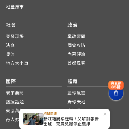
地產房市
社會
政治
突發現場
黨政要聞
法庭
國會攻防
暖流
內幕評論
地方大小事
首都風雲
國際
體育
爽夏節
85折
寰宇要聞
籃球風雲
熱搜話題
野球天地
東協萬象
大運動場
×
相關閱讀
新莊箱屍案逆轉！父解剖報告
奇人妙事
巴黎奧運
出爐 棄屍兒獲停止羈押