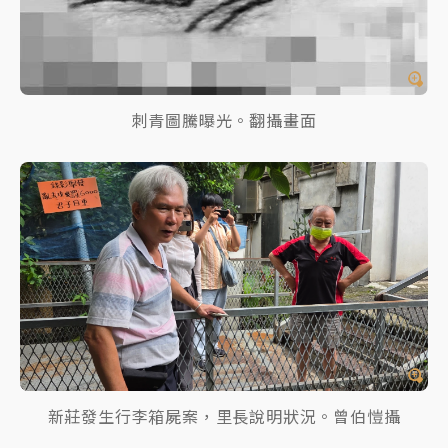
刺青圖騰曝光。翻攝畫面
新莊發生行李箱屍案，里長說明狀況。曾伯愷攝