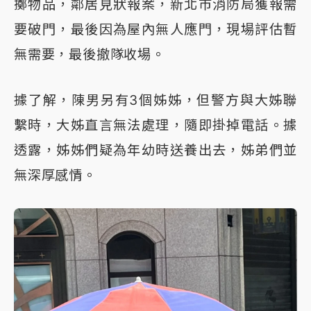
擲物品，鄰居見狀報案，新北市消防局獲報需
要破門，最後因為屋內無人應門，現場評估暫
無需要，最後撤隊收場。
據了解，陳男另有3個姊姊，但警方與大姊聯
繫時，大姊直言無法處理，隨即掛掉電話。據
透露，姊姊們疑為年幼時送養出去，姊弟們並
無深厚感情。