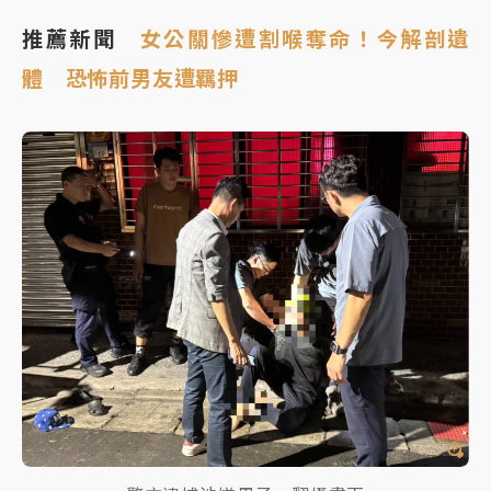
推薦新聞
女公關慘遭割喉奪命！今解剖遺
體 恐怖前男友遭羈押