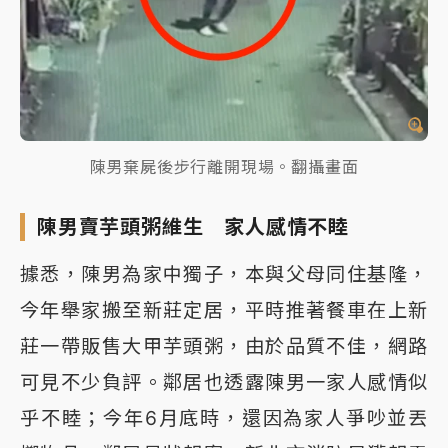
陳男棄屍後步行離開現場。翻攝畫面
陳男賣芋頭粥維生 家人感情不睦
據悉，陳男為家中獨子，本與父母同住基隆，
今年舉家搬至新莊定居，平時推著餐車在上新
莊一帶販售大甲芋頭粥，由於品質不佳，網路
可見不少負評。鄰居也透露陳男一家人感情似
乎不睦；今年6月底時，還因為家人爭吵並丟