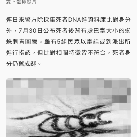
愛。翻攝照片
連日來警方除採集死者DNA進資料庫比對身分
外，7月30日公布死者後背有處巴掌大小的蜘
蛛刺青圖騰。雖有5組民眾以電話或到派出所
進行指認，但比對相關特徵皆不符合，死者身
分仍舊成謎。