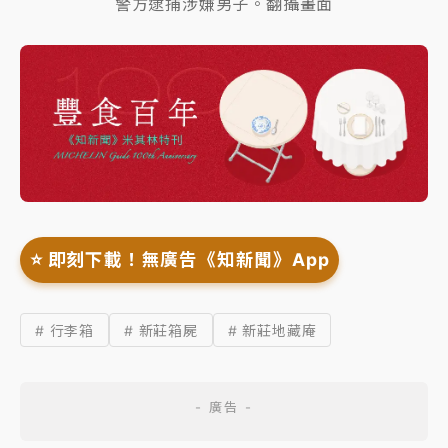
警方逮捕涉嫌男子。翻攝畫面
⭐️ 即刻下載！無廣告《知新聞》App
# 行李箱
# 新莊箱屍
# 新莊地藏庵