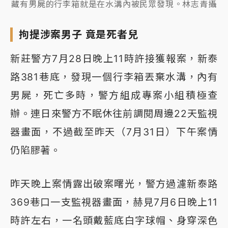
藏有男屍的行李箱就是在水溝內被民眾發現。林志青攝
拘提涉案男子 竟是死者兒
新莊警方7月28日晚上11時許接獲報案，新泰
路381巷底，發現一個行李箱丟棄水溝，內有
男屍，死亡多時，警方組成專案小組積極查
辦。連日來警方不眠休往前調閱周邊22天監視
器畫面，不過截至昨天（7月31日）下午案情
仍陷膠著。
昨天晚上案情露出破案曙光，警方過濾新泰路
369巷口一支監視器畫面，赫見7月6日晚上11
時許左右，一名頭戴藍底白字球帽、身穿深色