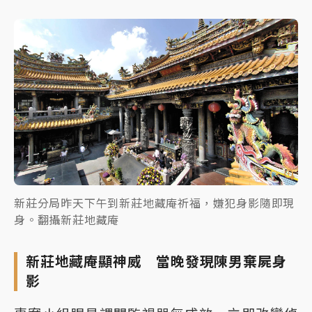
新莊分局昨天下午到新莊地藏庵祈福，嫌犯身影隨即現
身。翻攝新莊地藏庵
新莊地藏庵顯神威 當晚發現陳男棄屍身
影