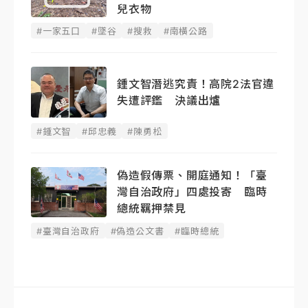
兒衣物
#一家五口
#墜谷
#搜救
#南橫公路
鍾文智潛逃究責！高院2法官違
失遭評鑑 決議出爐
#鍾文智
#邱忠義
#陳勇松
偽造假傳票、開庭通知！「臺
灣自治政府」四處投寄 臨時
總統羈押禁見
#臺灣自治政府
#偽造公文書
#臨時總統