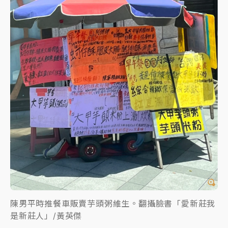
陳男平時推餐車販賣芋頭粥維生。翻攝臉書「愛新莊我
是新莊人」/黃英傑