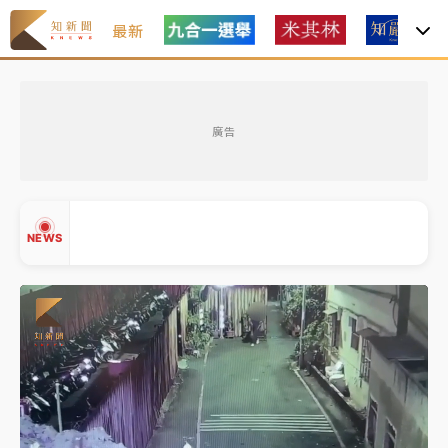
最新
油價持續凍漲！ 中油宣布下周一汽柴油價格維持不變
廣告
中颱白海豚進逼！台北喜來登圍籬傾倒砸傷人 民權西
路鷹架倒塌壓2車
有片｜
白海豚暴風圈逼近！新北淡水赫見龍捲風 榕樹
NEWS
連根拔起
中颱白海豚風雨來了！中部以北防豪雨 今晚、明天影
響最劇烈
白海豚逼近！北市水門只出不進 未移置車輛最高罰
▲
4800＋拖吊費
▼
油價持續凍漲！ 中油宣布下周一汽柴油價格維持不變