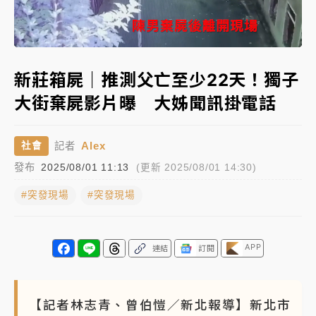
中颱白海豚進逼！台北喜來登圍籬傾倒砸傷人 民權西
Loaded
:
路鷹架倒塌壓2車
Unmute
100.00%
有片｜
白海豚暴風圈逼近！新北淡水赫見龍捲風 榕樹
新莊箱屍｜推測父亡至少22天！獨子
連根拔起
大街棄屍影片曝 大姊聞訊掛電話
中颱白海豚風雨來了！中部以北防豪雨 今晚、明天影
響最劇烈
Alex
社會
記者
白海豚逼近！北市水門只出不進 未移置車輛最高罰
發布
2025/08/01 11:13
(更新 2025/08/01 14:30)
4800＋拖吊費
#突發現場
#突發現場
APP
連結
訂閱
【記者林志青、曾伯愷／新北報導】新北市