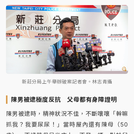
新莊分局上午舉辦破案記者會。林志青攝
陳男被逮極度反抗 父母都有身障證明
陳男被逮時，精神狀況不佳，不斷嚷嚷「幹嘛
抓我？我要尿尿！」當時屋內還有陳母（50