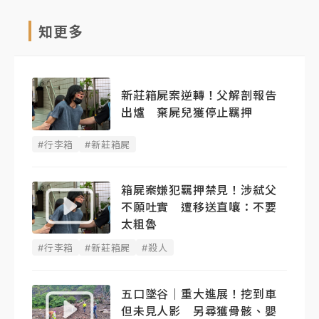
知更多
新莊箱屍案逆轉！父解剖報告
出爐 棄屍兒獲停止羈押
#行李箱
#新莊箱屍
箱屍案嫌犯羈押禁見！涉弒父
不願吐實 遭移送直嚷：不要
太粗魯
#行李箱
#新莊箱屍
#殺人
五口墜谷｜重大進展！挖到車
但未見人影 另尋獲骨骸、嬰