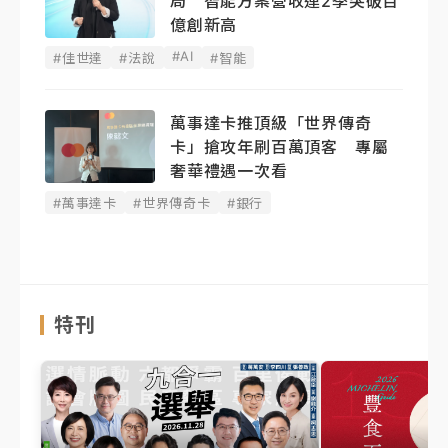
局 智能方案營收連2季突破百
億創新高
#AI
#佳世達
#法說
#智能
萬事達卡推頂級「世界傳奇
卡」搶攻年刷百萬頂客 專屬
奢華禮遇一次看
#萬事達卡
#世界傳奇卡
#銀行
特刊