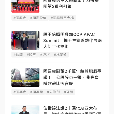
國泰投信今天搬新家！力拚集
團第3獲利引擎
#國泰金
#國泰投信
#國泰環宇大樓
股王信驊明參加OCP APAC
Summit 攜手生態系夥伴展兩
大新世代技術
#OCP
#信驊
#股王
#林明鴻
國票金副董2千萬年薪惹肥貓爭
議！ 公股股東一銀、兆豐齊
喊砍薪比照官股
#國票金
#國票證
#財政部
#官股
佳世達法說2｜深化AI四大布