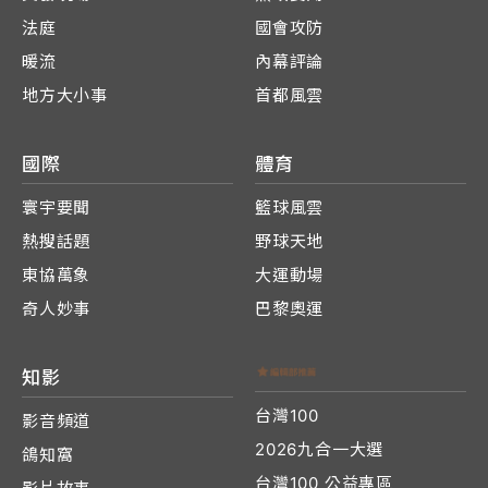
法庭
國會攻防
暖流
內幕評論
地方大小事
首都風雲
國際
體育
寰宇要聞
籃球風雲
熱搜話題
野球天地
東協萬象
大運動場
奇人妙事
巴黎奧運
知影
台灣100
影音頻道
2026九合一大選
鴿知窩
台灣100 公益專區