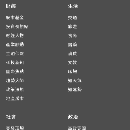
財經
生活
股市基金
交通
投資長觀點
旅遊
財經人物
食尚
產業脈動
醫藥
金融保險
消費
科技新知
文教
國際焦點
職場
趨勢大師
知天氣
政策法規
知運勢
地產房市
社會
政治
突發現場
黨政要聞