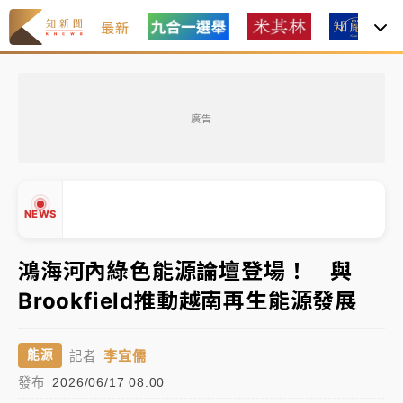
最新
中租控股7月營收創今年新高 前7月獲利成長6%
廣告
獨家｜
和欣客運總裁逝世！少東涉洗錢遭收押 戴手銬
腳鐐提前奔靈堂畫面曝
處置制度大變革！ 證交所今起縮短股票「關禁閉」天
NEWS
數與撮合時間
才續任就飛美國大學面試 清大校長高為元致歉：機會
鴻海河內綠色能源論壇登場！ 與
到來時引起我的好奇
Brookfield推動越南再生能源發展
白海豚颱風解除海警 西南風來了！4縣市大雨特報、各
▲
地午後雷雨
▼
李宜儒
能源
記者
分析｜
7月營收甫首破單月9000億元下半年續旺指
發布
2026/06/17 08:00
標？ 鴻海本週法說法人關注的四大重點