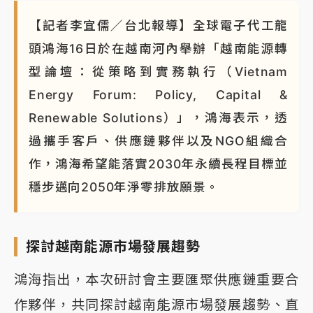
NBA｜
傳奇名帥驚傳離世！曾以「瘋狂籃球」震撼聯
【記者李宜儒／台北報導】全球電子代工龍
盟 兩大愛徒向他致
頭鴻海16日於在越南河內舉辦「越南能源轉
型論壇：從策略到實務執行（Vietnam
Energy Forum: Policy, Capital &
Renewable Solutions）」，鴻海表示，透
過攜手客戶、供應鏈夥伴以及NGO組織合
作，鴻海希望能落實2030年永續長程目標並
穩步邁向2050年淨零排放願景。
探討越南能源市場發展趨勢
鴻海指出，本次研討會主要匯聚供應鏈重要合
作夥伴，共同探討越南能源市場發展趨勢、直