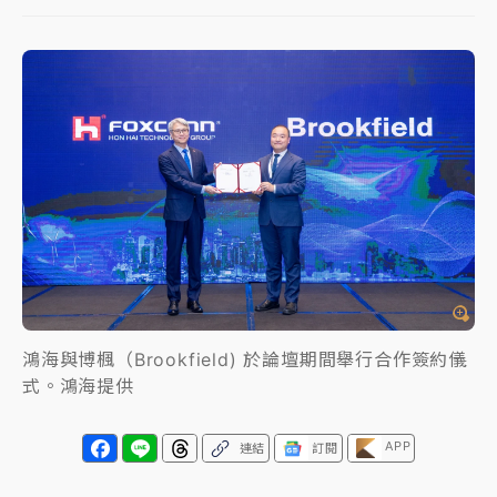
NBA｜
傳奇名帥驚傳離世！曾以「瘋狂籃球」震撼聯
盟 兩大愛徒向他致
中租控股7月營收創今年新高 前7月獲利成長6%
獨家｜
和欣客運總裁逝世！少東涉洗錢遭收押 戴手銬
腳鐐提前奔靈堂畫面曝
處置制度大變革！ 證交所今起縮短股票「關禁閉」天
數與撮合時間
才續任就飛美國大學面試 清大校長高為元致歉：機會
到來時引起我的好奇
鴻海與博楓（Brookfield) 於論壇期間舉行合作簽約儀
式。鴻海提供
白海豚颱風解除海警 西南風來了！4縣市大雨特報、各
地午後雷雨
APP
連結
訂閱
分析｜
7月營收甫首破單月9000億元下半年續旺指
標？ 鴻海本週法說法人關注的四大重點