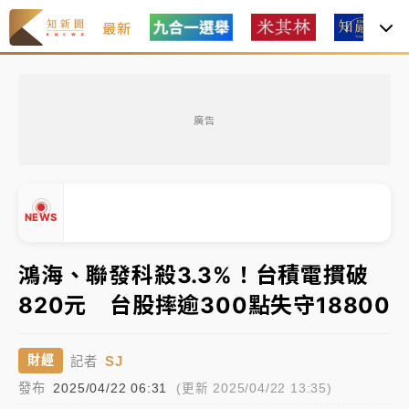
最新
中租控股7月營收創今年新高 前7月獲利成長6%
廣告
獨家｜
和欣客運總裁逝世！少東涉洗錢遭收押 戴手銬
腳鐐提前奔靈堂畫面曝
處置制度大變革！ 證交所今起縮短股票「關禁閉」天
NEWS
數與撮合時間
才續任就飛美國大學面試 清大校長高為元致歉：機會
鴻海、聯發科殺3.3%！台積電摜破
到來時引起我的好奇
820元 台股摔逾300點失守18800
▲
白海豚颱風解除海警 西南風來了！4縣市大雨特報、各
▼
地午後雷雨
SJ
財經
記者
分析｜
7月營收甫首破單月9000億元下半年續旺指
發布
2025/04/22 06:31
(更新 2025/04/22 13:35)
標？ 鴻海本週法說法人關注的四大重點