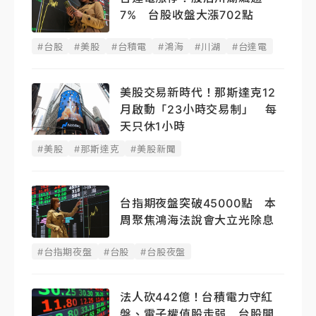
7% 台股收盤大漲702點
#台股
#美股
#台積電
#鴻海
#川湖
#台達電
美股交易新時代！那斯達克12
月啟動「23小時交易制」 每
天只休1小時
#美股
#那斯達克
#美股新聞
台指期夜盤突破45000點 本
周聚焦鴻海法說會大立光除息
#台指期夜盤
#台股
#台股夜盤
法人砍442億！台積電力守紅
盤、電子權值股走弱 台股開