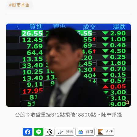
#股市基金
NBA｜
傳奇名帥驚傳離世！曾以「瘋狂籃球」震撼聯
盟 兩大愛徒向他致
中租控股7月營收創今年新高 前7月獲利成長6%
獨家｜
和欣客運總裁逝世！少東涉洗錢遭收押 戴手銬
腳鐐提前奔靈堂畫面曝
處置制度大變革！ 證交所今起縮短股票「關禁閉」天
數與撮合時間
才續任就飛美國大學面試 清大校長高為元致歉：機會
到來時引起我的好奇
白海豚颱風解除海警 西南風來了！4縣市大雨特報、各
台股今收盤重挫312點摜破18800點。陳卓邦攝
地午後雷雨
分析｜
7月營收甫首破單月9000億元下半年續旺指
APP
連結
訂閱
標？ 鴻海本週法說法人關注的四大重點