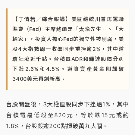
NBA｜
傳奇名帥驚傳離世！曾以「瘋狂籃球」震撼聯
盟 兩大愛徒向他致
【于倩若／綜合報導】美國總統川普再罵聯
準會（Fed）主席鮑爾是「太晚先生」、「大
輸家」，投資人擔心Fed的獨立性被削弱，美
股4大指數周一收盤同步重挫逾2%，其中道
瓊狂瀉近千點。台積電ADR和輝達股價分別
下殺2.6%和4.5%。避險資產黃金則飆破
3400美元再創新高。
台股開盤後，3大權值股同步下挫逾1%，其中
台積電最低殺至820元，等於跌15元或約
1.8%，台股殺逾200點摜破萬九大關。