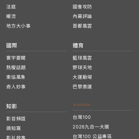
法庭
國會攻防
暖流
內幕評論
地方大小事
首都風雲
國際
體育
寰宇要聞
籃球風雲
熱搜話題
野球天地
東協萬象
大運動場
奇人妙事
巴黎奧運
知影
台灣100
影音頻道
2026九合一大選
鴿知窩
台灣100 公益專區
影片故事