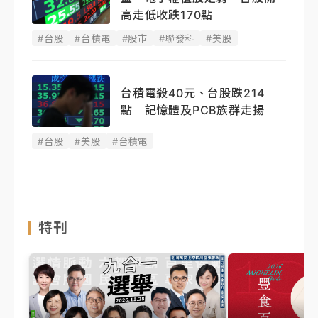
高走低收跌170點
#台股
#台積電
#股市
#聯發科
#美股
台積電殺40元、台股跌214
點 記憶體及PCB族群走揚
#台股
#美股
#台積電
特刊