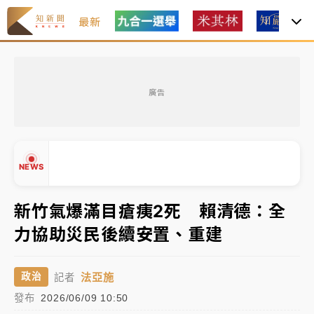
最新
女律師陳昱瑄詐慈濟10億！黃金158kg遭查扣畫面曝光
廣告
暑假過三周才推「E宿新北打卡趣」！抽獎程序複雜 觀
旅局回應了
中信慈善基金會想增加董事人數！辜仲諒向法院聲請遭
NEWS
駁 理由曝光
故宮《龍藏經》特展第2檔！今線上預約開賣一度塞車
新竹氣爆滿目瘡痍2死 賴清德：全
周六起展出延長至晚上7時
力協助災民後續安置、重建
▲
台東農業處長涉圖利渡假村！東檢抗告成功 今重開羈
▼
押庭
法亞施
政治
記者
父親節泡湯了！中颱白海豚雨彈轟3天 「紅到發紫」降
發布
2026/06/09 10:50
雨熱區曝