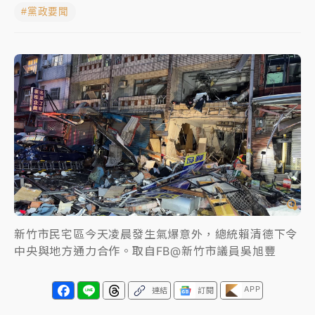
#黨政要聞
女律師陳昱瑄詐慈濟10億！黃金158kg遭查扣畫面曝光
暑假過三周才推「E宿新北打卡趣」！抽獎程序複雜 觀
旅局回應了
中信慈善基金會想增加董事人數！辜仲諒向法院聲請遭
駁 理由曝光
故宮《龍藏經》特展第2檔！今線上預約開賣一度塞車
周六起展出延長至晚上7時
台東農業處長涉圖利渡假村！東檢抗告成功 今重開羈
押庭
新竹市民宅區今天凌晨發生氣爆意外，總統賴清德下令
中央與地方通力合作。取自FB@新竹市議員吳旭豐
父親節泡湯了！中颱白海豚雨彈轟3天 「紅到發紫」降
雨熱區曝
APP
連結
訂閱