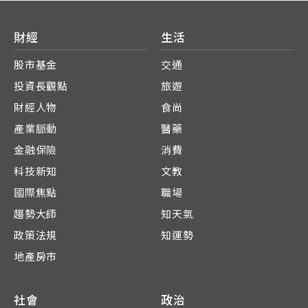
財經
生活
股市基金
交通
投資長觀點
旅遊
財經人物
食尚
產業脈動
醫藥
金融保險
消費
科技新知
文教
國際焦點
職場
趨勢大師
知天氣
政策法規
知運勢
地產房市
社會
政治