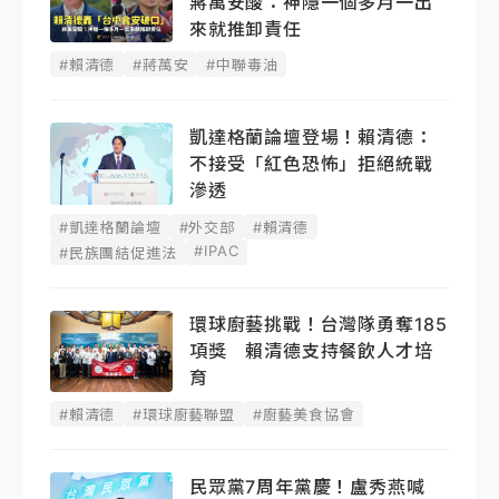
蔣萬安酸：神隱一個多月一出
來就推卸責任
#賴清德
#蔣萬安
#中聯毒油
凱達格蘭論壇登場！賴清德：
不接受「紅色恐怖」拒絕統戰
滲透
#凱達格蘭論壇
#外交部
#賴清德
#IPAC
#民族團結促進法
環球廚藝挑戰！台灣隊勇奪185
項獎 賴清德支持餐飲人才培
育
#賴清德
#環球廚藝聯盟
#廚藝美食協會
民眾黨7周年黨慶！盧秀燕喊