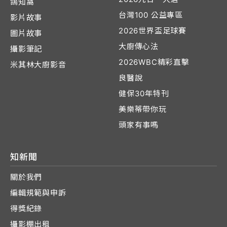
鴿知窩
台灣100 公益專區
影片故事
2026世界盃足球賽
圖片故事
大廚傳心法
攝影筆記
2026WBC精彩直擊
米其林大廚影音
良醫說
健保30年特刊
美樂蒂帶你玩
頭家有事嗎
知新聞
關於我們
編輯規範與申訴
得獎紀錄
攝影棚出租