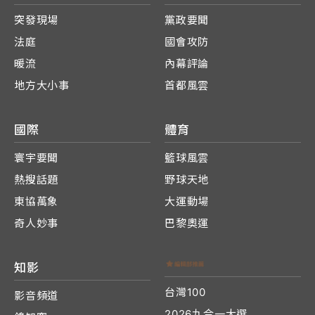
突發現場
黨政要聞
法庭
國會攻防
暖流
內幕評論
地方大小事
首都風雲
國際
體育
寰宇要聞
籃球風雲
熱搜話題
野球天地
東協萬象
大運動場
奇人妙事
巴黎奧運
知影
台灣100
影音頻道
2026九合一大選