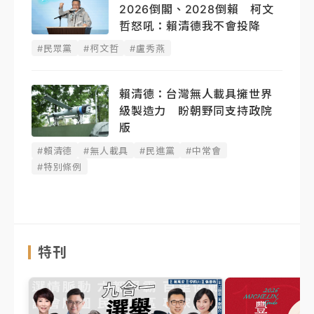
2026倒閣、2028倒賴 柯文
哲怒吼：賴清德我不會投降
#民眾黨
#柯文哲
#盧秀燕
賴清德：台灣無人載具擁世界
級製造力 盼朝野同支持政院
版
#賴清德
#無人載具
#民進黨
#中常會
#特別條例
特刊