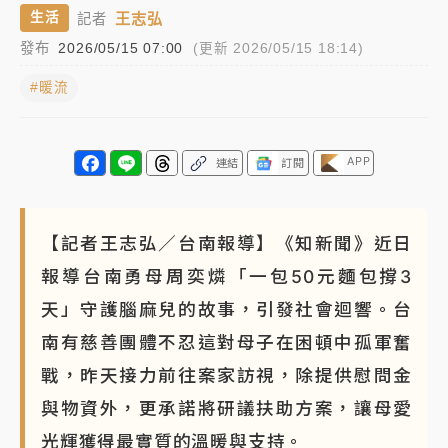
王志弘
生活
記者
發布
2026/05/15 07:00
(更新 2026/05/15 18:14)
#暖流
APP
連結
訂閱
【記者王志弘／台南報導】《知新聞》近日
報導台南勇母周奕燐「一包50元麵包撐3
天」守護腦麻兒的故事，引發社會迴響。台
南有慈善團體不忍這對母子在困頓中孤軍奮
戰，昨天接力前往案家訪視，除提供慰問金
與物資外，更承諾將研議扶助方案，讓母愛
光輝獲得最實質的溫暖與支持。