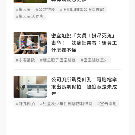
#擎天崗
#公然猥褻
#陽明山國家公園管理處
#擎天崗活春宮
密室逃脫「女員工扮吊死鬼」
喪命！ 姊痛批業者：騙員工
什麼都不懂
#永春醫院
#邏思起子密室逃脫
#密室逃脫意外
公司廁所驚見針孔！電腦檔案
揪出長期偷拍 攝狼竟是未成
年
#針孔偷拍
#兒童及少年性剝削防制條例
#宣告緩刑