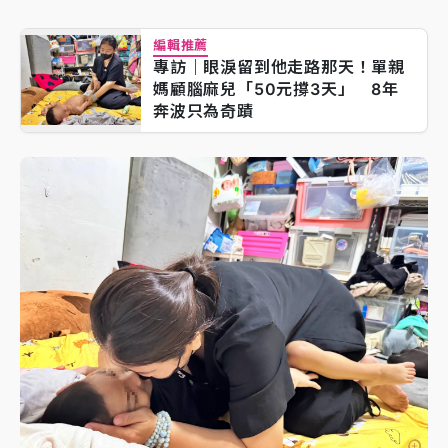
編輯推薦
專訪｜眼淚留到他走路那天！單親
媽顧腦麻兒「50元撐3天」 8年
奔波只為奇蹟