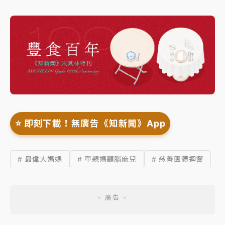
⭐️ 即刻下載！無廣告《知新聞》App
# 最偉大媽媽
# 單親媽顧腦麻兒
# 慈善團體迴響