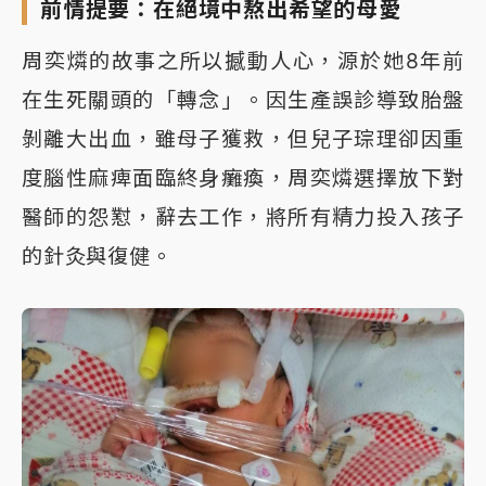
前情提要：在絕境中熬出希望的母愛
周奕燐的故事之所以撼動人心，源於她8年前
在生死關頭的「轉念」。因生產誤診導致胎盤
剝離大出血，雖母子獲救，但兒子琮理卻因重
度腦性麻痺面臨終身癱瘓，周奕燐選擇放下對
醫師的怨懟，辭去工作，將所有精力投入孩子
的針灸與復健。