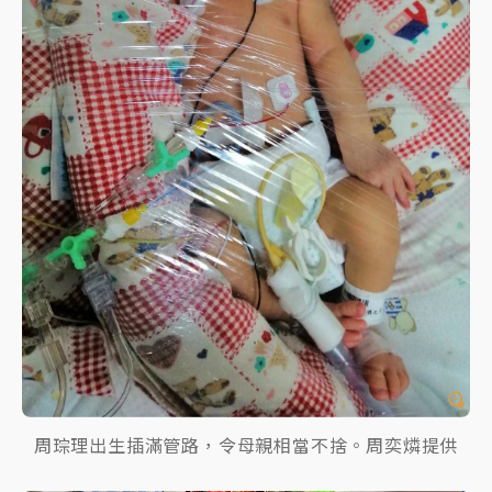
周琮理出生插滿管路，令母親相當不捨。周奕燐提供