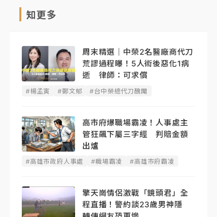
知更多
周末精選｜中榮2名醫廠商代刀
荒謬過程曝！5人術後惡化1病
逝 律師：可求償
#楊孟寅
#鄭文郁
#台中榮總代刀醜聞
高市府爆職場霸凌！人事處主
管狂飆下屬三字經 判賠金額
出爐
#高雄市政府人事處
#職場霸凌
#高雄市府霸凌
擎天崗情侶激戰「鏡頭君」全
程直播！警約談23歲男神隱
轉傳網友恐更慘