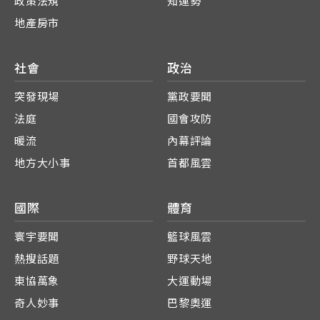
政策法規
知運勢
地產房市
社會
政治
突發現場
黨政要聞
法庭
國會攻防
暖流
內幕評論
地方大小事
首都風雲
國際
體育
寰宇要聞
籃球風雲
熱搜話題
野球天地
東協萬象
大運動場
奇人妙事
巴黎奧運