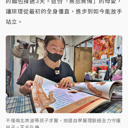
的麵包撐過3天。這份「無怨無悔」的母愛，
讓琮理從最初的全身僵直，進步到如今能放手
站立。
不僅南北奔波帶孩子求醫，她還自學醫理脈絡全力守護
兒子。王志弘攝