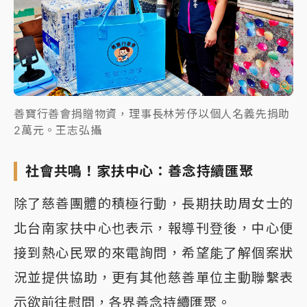
善寶行善會捐贈物資，理事長林芳伃以個人名義先捐助
2萬元。王志弘攝
社會共鳴！家扶中心：善念持續匯聚
除了慈善團體的積極行動，長期扶助周女士的
北台南家扶中心也表示，報導刊登後，中心便
接到熱心民眾的來電詢問，希望能了解個案狀
況並提供協助，更有其他慈善單位主動聯繫表
示欲前往慰問，各界善念持續匯聚。