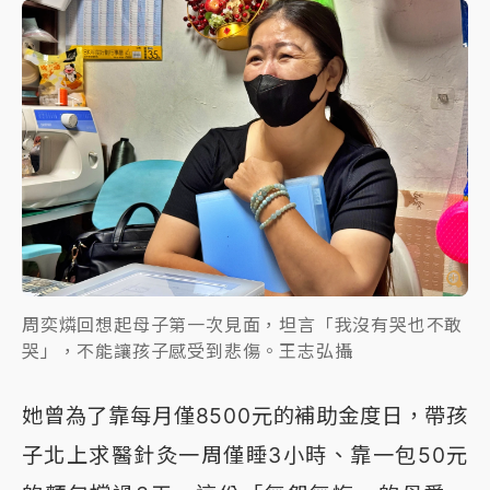
周奕燐回想起母子第一次見面，坦言「我沒有哭也不敢
哭」，不能讓孩子感受到悲傷。王志弘攝
她曾為了靠每月僅8500元的補助金度日，帶孩
子北上求醫針灸一周僅睡3小時、靠一包50元