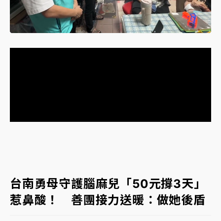
女律師陳昱瑄詐慈濟10億！黃金158kg遭查扣畫面曝光
Loaded
:
Unmute
57.75%
暑假過三周才推「E宿新北打卡趣」！抽獎程序複雜 觀
旅局回應了
中信慈善基金會想增加董事人數！辜仲諒向法院聲請遭
駁 理由曝光
故宮《龍藏經》特展第2檔！今線上預約開賣一度塞車
周六起展出延長至晚上7時
台東農業處長涉圖利渡假村！東檢抗告成功 今重開羈
押庭
父親節泡湯了！中颱白海豚雨彈轟3天 「紅到發紫」降
台南勇母守護腦麻兒「50元撐3天」
雨熱區曝
惹鼻酸！ 善團接力送暖：做她後盾