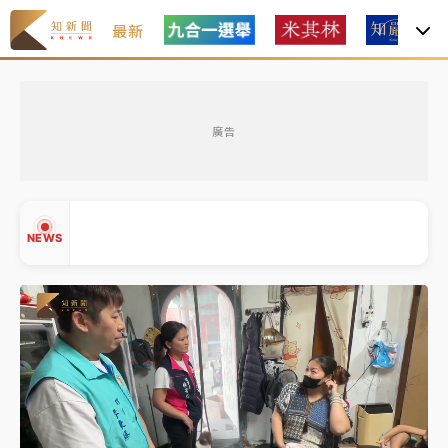
最新
女律師陳昱瑄詐慈濟10億！黃金158kg遭查扣畫面曝光
廣告
暑假過三周才推「E宿新北打卡趣」！抽獎程序複雜 觀
旅局回應了
中信慈善基金會想增加董事人數！辜仲諒向法院聲請遭
NEWS
駁 理由曝光
故宮《龍藏經》特展第2檔！今線上預約開賣一度塞車
周六起展出延長至晚上7時
台東農業處長涉圖利渡假村！東檢抗告成功 今重開羈
▲
押庭
▼
父親節泡湯了！中颱白海豚雨彈轟3天 「紅到發紫」降
雨熱區曝