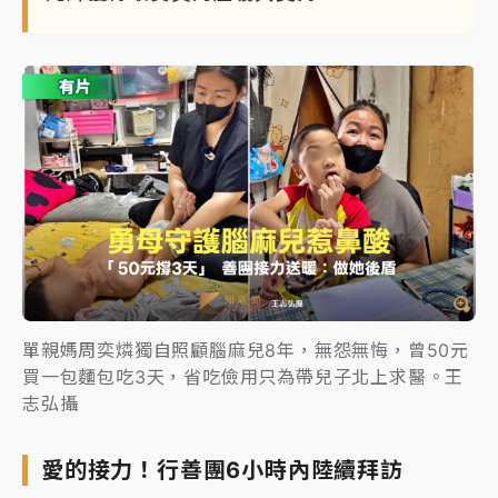
單親媽周奕燐獨自照顧腦麻兒8年，無怨無悔，曾50元
買一包麵包吃3天，省吃儉用只為帶兒子北上求醫。王
志弘攝
愛的接力！行善團6小時內陸續拜訪