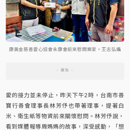
康黃金慈善愛心協會永康會前來慰問案家。王志弘攝
愛的接力並未停止，昨天下午2時，台南市善
寶行善會理事長林芳伃也帶著理事，提著白
米、衛生紙等物資前來關懷慰問。林芳伃說，
看到媒體報導周媽媽的故事，深受感動，「想