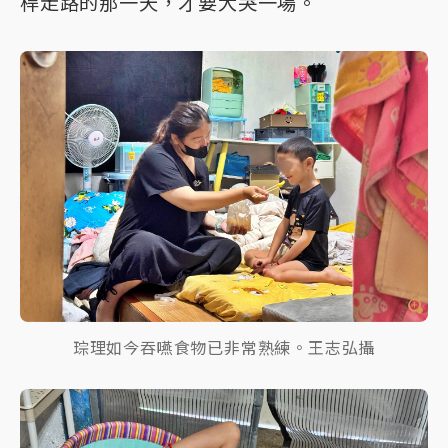
桿走路的那一天，才要大哭一場。
琮理如今吞嚥食物已非常熟練。王志弘攝