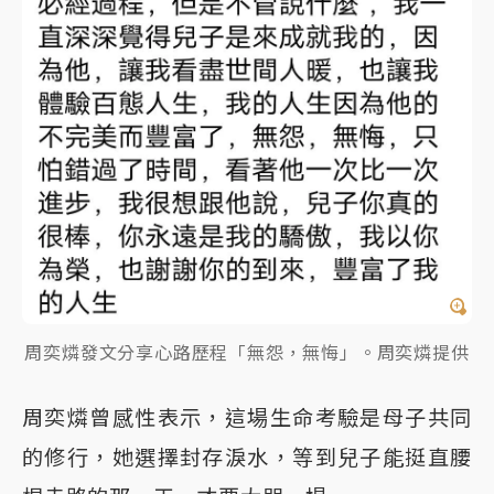
周奕燐發文分享心路歷程「無怨，無悔」。周奕燐提供
周奕燐曾感性表示，這場生命考驗是母子共同
的修行，她選擇封存淚水，等到兒子能挺直腰