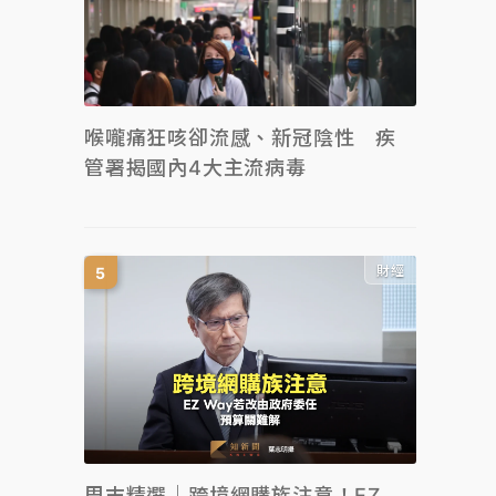
喉嚨痛狂咳卻流感、新冠陰性 疾
管署揭國內4大主流病毒
財經
周末精選｜跨境網購族注意！EZ