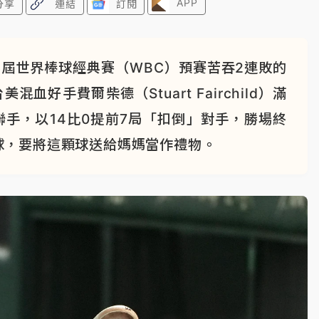
APP
分享
連結
訂閱
屆世界棒球經典賽（WBC）預賽苦吞2連敗的
好手費爾柴德（Stuart Fairchild）滿
手，以14比0提前7局「扣倒」對手，勝場終
球，要將這顆球送給媽媽當作禮物。