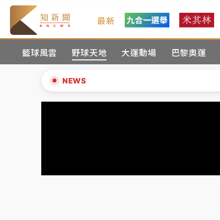
最新
油價持續凍漲！ 中油宣布下周一汽柴油價格
籃球風雲
野球天地
大運動場
巴黎奧運
中颱白海豚進逼！台北喜來登圍籬傾倒砸傷人
有片｜
白海豚暴風圈逼近！新北淡水赫見龍捲
NEWS
中颱白海豚風雨來了！中部以北防豪雨 今晚
▲
白海豚逼近！北市水門只出不進 未移置車輛最
▼
油價持續凍漲！ 中油宣布下周一汽柴油價格
中颱白海豚進逼！台北喜來登圍籬傾倒砸傷人
有片｜
白海豚暴風圈逼近！新北淡水赫見龍捲
中颱白海豚風雨來了！中部以北防豪雨 今晚