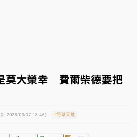
高罰4800＋拖吊費
是莫大榮幸 費爾柴德要把
#野球天地
新 2026/03/07 18:46)