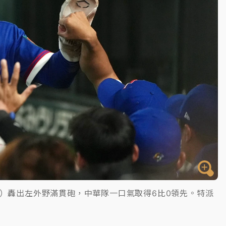
rchild）轟出左外野滿貫砲，中華隊一口氣取得6比0領先。特派