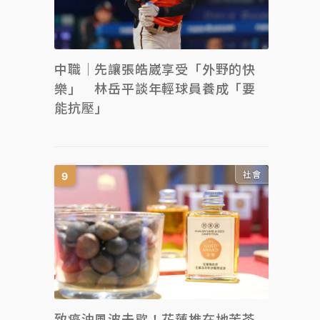
中職｜先讓張皓崴享受「外野的快
樂」 林岳平談年輕球員養成「要
能抗壓」
社會
致癌油風波未歇！花蓮推在地苦茶