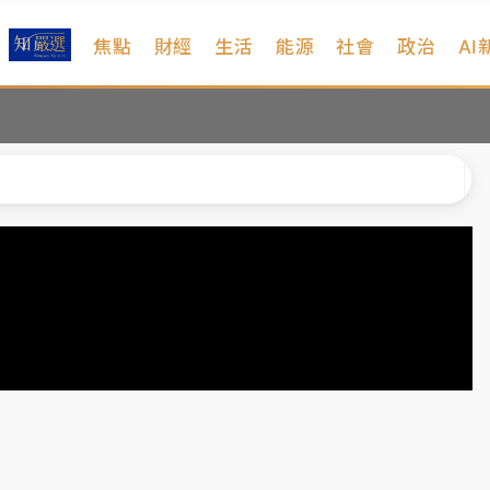
焦點
財經
生活
能源
社會
政治
AI
維持不變
 民權西路鷹架倒塌壓2車
風 榕樹連根拔起
、明天影響最劇烈
高罰4800＋拖吊費
維持不變
 民權西路鷹架倒塌壓2車
風 榕樹連根拔起
、明天影響最劇烈