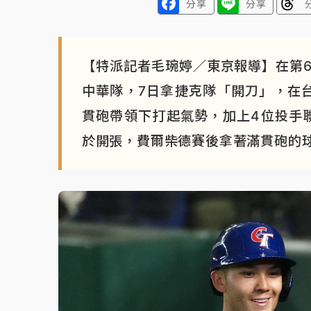
分享
分享
【特派記者毛琬婷／東京報導】在第6
中華隊，7日拿捷克隊「開刀」，在台美混血
貫砲帶領下打起氣勢，加上4位投手聯
於開張，費爾柴德賽後拿著滿貫砲的