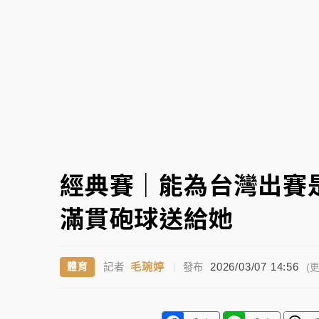
白海豚逼近！北市水門只出不進 未移置車輛最
經典賽｜能為台灣出賽
滿貫砲球送給她
毛琬婷
2026/03/07 14:56
體育
記者
|
發布
(更