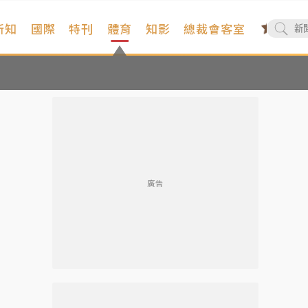
新知
國際
特刊
體育
知影
總裁會客室
廣告