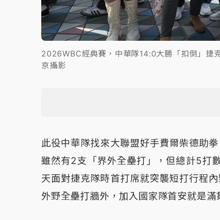
2026WBC經典賽，中華隊14:0大勝「扣倒
京攝影
此役中華隊找來大聯盟好手費爾柴德助拳
雖然有2支「界外全壘打」，但總計5打
天面對捷克隊時首打席就突襲短打行程內
外野全壘打牆外，加入國家隊首安就是滿