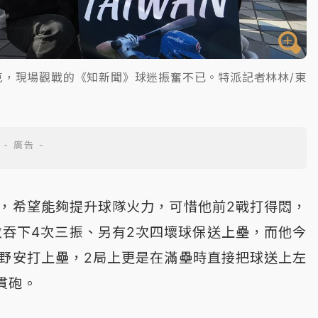
」捷克，現場觀戰的《知新聞》球迷振奮不已。特派記者林林/東
，希望能夠提升球隊火力，可惜他前2戰打得悶，
數吞下4次三振、另有2次四壞球保送上壘，而他今
野安打上壘，2局上更是在滿壘時直接把球送上左
貫砲。