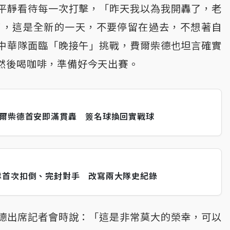
平靜看待每一次打擊，「昨天我以為我開轟了，老
了，這是全新的一天，不要停留在過去，不想著自
中華隊面臨「晚接午」挑戰，費爾柴德也坦言確實
然後喝咖啡，準備好今天出賽。
費爾柴德首安即滿貫轟 簽名球換回實戰球
隊首次扣倒、完封對手 改寫兩大隊史紀錄
德出席記者會時說：「這是非常莫大的榮幸，可以