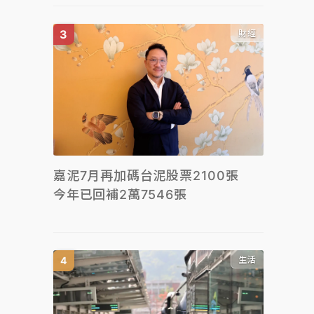
財經
嘉泥7月再加碼台泥股票2100張
今年已回補2萬7546張
生活