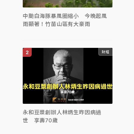
中颱白海豚暴風圈縮小 今晚起風
雨顯著！竹苗山區有大豪雨
財經
永和豆漿創辦人林炳生昨因病過
世 享壽70歲