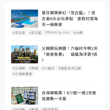
夏日解鎖夢幻「宮古藍」！宮
古島6大必玩景點 度假村賞海
天一線美景
#Booking.com
#宮古島
#宮古藍
#沖繩
父親節玩樂園！六福村今明2天
「爸爸免費」 遠雄海洋買1送
1
#父親節
#樂園
#六福村
#遠雄海洋公園
#父親節優惠
白海豚颱風！8/7起一連2天航
班異動一次看
#白海豚
#颱風
#航班異動