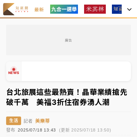
最新
白海豚瘦身！中部以北防劇烈降水 本周天氣展望「多
雨不穩定」
廣告
強風長浪襲馬祖！「白海豚」逼近劃設警戒區 違規戲
水觀浪恐重罰失血
周末精選｜
苯駢芘無安全攝取值！致癌苦茶油下肚 毒
NEWS
物醫籲多吃蔬果代謝
《知新聞》揭「運科計畫」人體實驗黑幕 運動部不追
台北旅展這些最熱賣！晶華業績搶先
究！遭監委質疑
破千萬 美福3折住宿券湧人潮
▲
台股處置新制明天上路 4大鬆綁一次看
▼
美樂蒂
生活
記者
周末精選｜
鎢業董座離奇命喪豪宅！檢警3方向追出前
發布
2025/07/18 13:43
(更新 2025/07/18 13:50)
員工犯案 破案關鍵曝