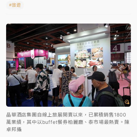
#旅遊
白海豚瘦身！中部以北防劇烈降水 本周天氣展望「多
雨不穩定」
強風長浪襲馬祖！「白海豚」逼近劃設警戒區 違規戲
水觀浪恐重罰失血
周末精選｜
苯駢芘無安全攝取值！致癌苦茶油下肚 毒
物醫籲多吃蔬果代謝
《知新聞》揭「運科計畫」人體實驗黑幕 運動部不追
究！遭監委質疑
台股處置新制明天上路 4大鬆綁一次看
周末精選｜
鎢業董座離奇命喪豪宅！檢警3方向追出前
員工犯案 破案關鍵曝
晶華酒店集團自線上旅展開賣以來，已累積銷售1800
萬業績，其中以buffet餐券柏麗廳、泰市場最熱賣。陳
卓邦攝