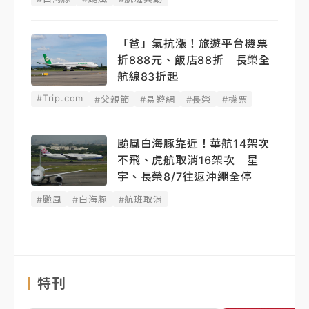
「爸」氣抗漲！旅遊平台機票
折888元、飯店88折 長榮全
航線83折起
#Trip.com
#父親節
#易遊網
#長榮
#機票
颱風白海豚靠近！華航14架次
不飛、虎航取消16架次 星
宇、長榮8/7往返沖繩全停
#颱風
#白海豚
#航班取消
特刊