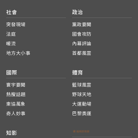
社會
政治
突發現場
黨政要聞
法庭
國會攻防
暖流
內幕評論
地方大小事
首都風雲
國際
體育
寰宇要聞
籃球風雲
熱搜話題
野球天地
東協萬象
大運動場
奇人妙事
巴黎奧運
知影