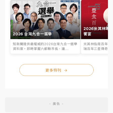
2026米其林專
2026 台灣九合一選舉
饗宴
知新聞提供最權威的2026台灣九合一選舉
米其林指南百年之
資料庫。即時掌握六都縣市長、議...
瑞百年三星傳奇、台
更多特刊
→