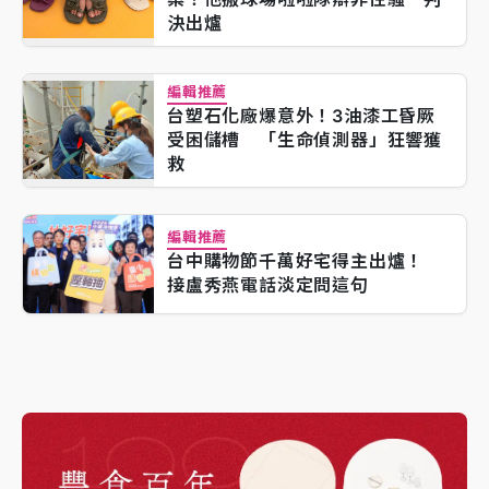
決出爐
編輯推薦
台塑石化廠爆意外！3油漆工昏厥
受困儲槽 「生命偵測器」狂響獲
救
編輯推薦
台中購物節千萬好宅得主出爐！
接盧秀燕電話淡定問這句