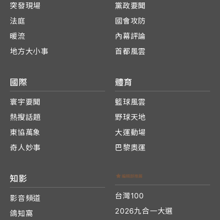
突發現場
黨政要聞
法庭
國會攻防
暖流
內幕評論
地方大小事
首都風雲
國際
體育
寰宇要聞
籃球風雲
熱搜話題
野球天地
東協萬象
大運動場
奇人妙事
巴黎奧運
知影
台灣100
影音頻道
2026九合一大選
鴿知窩