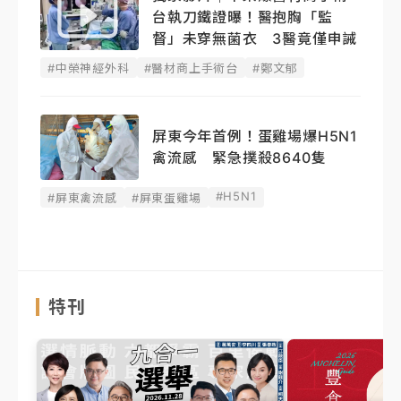
台執刀鐵證曝！醫抱胸「監
督」未穿無菌衣 3醫竟僅申誡
#中榮神經外科
#醫材商上手術台
#鄭文郁
屏東今年首例！蛋雞場爆H5N1
禽流感 緊急撲殺8640隻
#H5N1
#屏東禽流感
#屏東蛋雞場
特刊