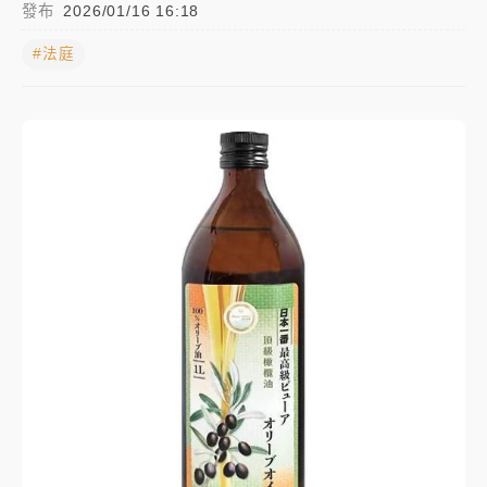
發布
2026/01/16 16:18
中颱白海豚進逼！台北喜來登圍籬傾倒砸傷人 民權西
#法庭
路鷹架倒塌壓2車
有片｜
白海豚暴風圈逼近！新北淡水赫見龍捲風 榕樹
連根拔起
中颱白海豚風雨來了！中部以北防豪雨 今晚、明天影
響最劇烈
白海豚逼近！北市水門只出不進 未移置車輛最高罰
4800＋拖吊費