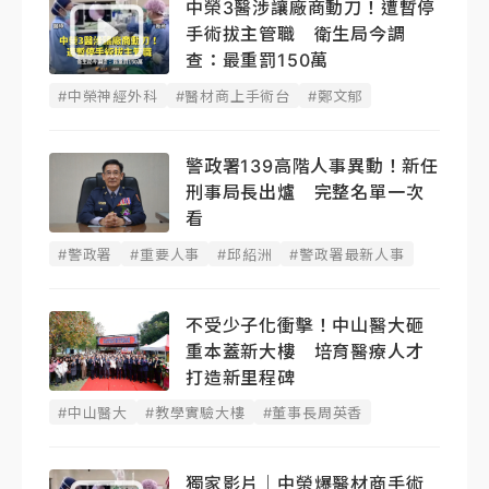
中榮3醫涉讓廠商動刀！遭暫停
手術拔主管職 衛生局今調
查：最重罰150萬
#中榮神經外科
#醫材商上手術台
#鄭文郁
警政署139高階人事異動！新任
刑事局長出爐 完整名單一次
看
#警政署
#重要人事
#邱紹洲
#警政署最新人事
不受少子化衝擊！中山醫大砸
重本蓋新大樓 培育醫療人才
打造新里程碑
#中山醫大
#教學實驗大樓
#董事長周英香
獨家影片｜中榮爆醫材商手術