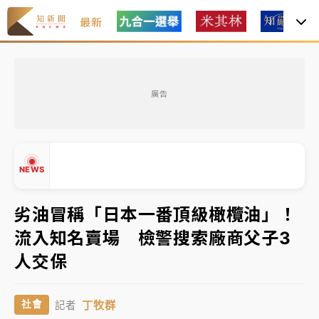
最新
油價持續凍漲！ 中油宣布下周一汽柴油價格維持不變
廣告
中颱白海豚進逼！台北喜來登圍籬傾倒砸傷人 民權西
路鷹架倒塌壓2車
有片｜
白海豚暴風圈逼近！新北淡水赫見龍捲風 榕樹
NEWS
連根拔起
中颱白海豚風雨來了！中部以北防豪雨 今晚、明天影
劣油冒稱「日本一番頂級橄欖油」！
響最劇烈
流入知名賣場 檢警搜索廠商父子3
白海豚逼近！北市水門只出不進 未移置車輛最高罰
▲
人交保
4800＋拖吊費
▼
油價持續凍漲！ 中油宣布下周一汽柴油價格維持不變
丁牧群
社會
記者