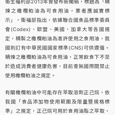
衛生福利部2013年曾發布新聞稿，標題為「精
煉之橄欖粕油為可食用油，業者應誠實標
示」，衛福部指出，依據聯合國食品標準委員
會(Codex)、歐盟、美國、加拿大等各國規
定，精製之橄欖粕油為准許使用之食用油，我
國則訂有中華民國國家標準(CNS)可供遵循。
精煉之橄欖粕油為可食用油，正常飲食下不至
於造成消費者健康危害，目前查無國際間禁止
使用橄欖粕油之規定。
有關橄欖粕油中可能存在萃取溶劑正己烷，依
我國「食品添加物使用範圍及限量暨規格標
準」之規定，正己烷可用於食用油脂之萃取，