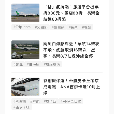
「爸」氣抗漲！旅遊平台機票
折888元、飯店88折 長榮全
航線83折起
#Trip.com
#父親節
#易遊網
#長榮
#機票
颱風白海豚靠近！華航14架次
不飛、虎航取消16架次 星
宇、長榮8/7往返沖繩全停
#颱風
#白海豚
#航班取消
彩繪機伴遊！華航皮卡丘躍京
成電鐵 ANA吉伊卡哇10月上
線
#彩繪機
#華航
#皮卡丘
#ANA全日空
#吉伊卡哇