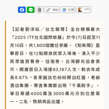
APP
連結
訂閱
【記者劉沛妘／台北報導】全台規模最大
「2025 ITF台北國際旅展」於今(7)日起至11
月10日，共1,600個攤位參展。《知新聞》直
擊首日，在12點開放民眾入場後，湧入不少
民眾搶買餐券、住宿券。台灣觀光協會表
示，開展首日入場達63,167人次，較去年成
長8.87%，各家飯店也紛紛開出紅盤，老爺
酒店集團、寒舍集團都出現「千萬刷手」，
單日業績4000萬及3000萬元分別位居第
一、二名，熱銷商品出爐。