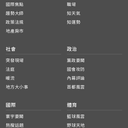
國際焦點
職場
趨勢大師
知天氣
政策法規
知運勢
地產房市
社會
政治
突發現場
黨政要聞
法庭
國會攻防
暖流
內幕評論
地方大小事
首都風雲
國際
體育
寰宇要聞
籃球風雲
熱搜話題
野球天地