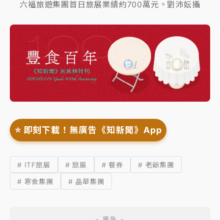
六福旅遊集團首日旅展業績約700萬元。劉沛妘攝
⭐️ 即刻下載！無廣告《知新聞》App
# ITF旅展
# 旅展
# 餐券
# 老爺集團
# 寒舍集團
# 晶華集團