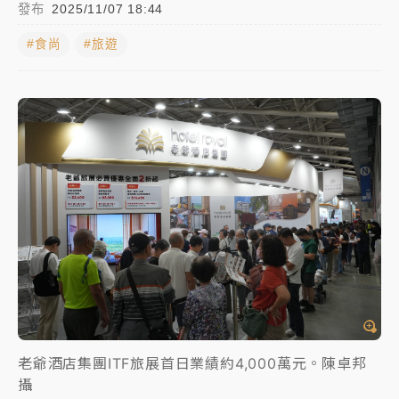
發布
2025/11/07 18:44
中颱白海豚進逼！台北喜來登圍籬傾倒砸傷人 民權西
#食尚
路鷹架倒塌壓2車
#旅遊
有片｜
白海豚暴風圈逼近！新北淡水赫見龍捲風 榕樹
連根拔起
中颱白海豚風雨來了！中部以北防豪雨 今晚、明天影
響最劇烈
白海豚逼近！北市水門只出不進 未移置車輛最高罰
4800＋拖吊費
老爺酒店集團ITF旅展首日業績約4,000萬元。陳卓邦
攝