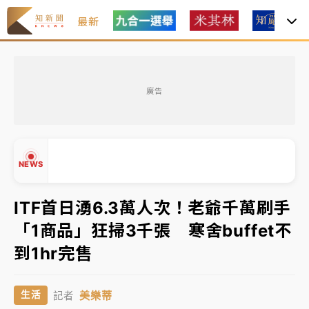
最新
油價持續凍漲！ 中油宣布下周一汽柴油價格維持不變
廣告
中颱白海豚進逼！台北喜來登圍籬傾倒砸傷人 民權西
路鷹架倒塌壓2車
有片｜
白海豚暴風圈逼近！新北淡水赫見龍捲風 榕樹
NEWS
連根拔起
中颱白海豚風雨來了！中部以北防豪雨 今晚、明天影
ITF首日湧6.3萬人次！老爺千萬刷手
響最劇烈
「1商品」狂掃3千張 寒舍buffet不
白海豚逼近！北市水門只出不進 未移置車輛最高罰
▲
到1hr完售
4800＋拖吊費
▼
油價持續凍漲！ 中油宣布下周一汽柴油價格維持不變
美樂蒂
生活
記者