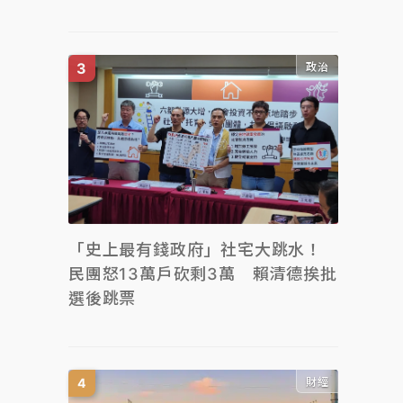
政治
「史上最有錢政府」社宅大跳水！
民團怒13萬戶砍剩3萬 賴清德挨批
選後跳票
財經