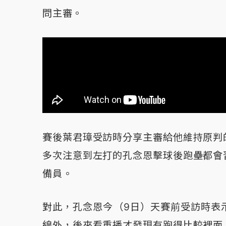
問主審。
賽後葉君璋受訪時分享主審給他維持原判
多次注意到左打的孔念恩擊球後跑壘都會
備員。
對此，孔念恩今（9日）天賽前受訪時表
線外，後來看重播才發現有跑得比較裡面