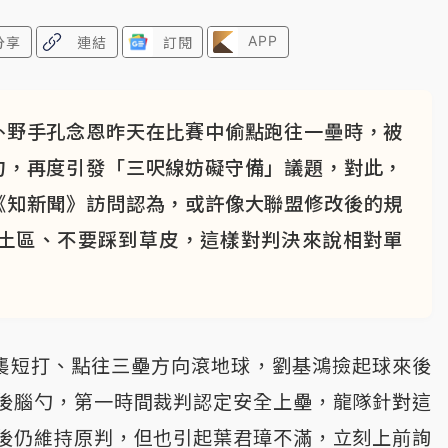
APP
分享
連結
訂閱
外野手孔念恩昨天在比賽中偷點跑往一壘時，被
勺，再度引發「三呎線妨礙守備」議題，對此，
《知新聞》訪問認為，或許像大聯盟修改後的規
土區、不要踩到草皮，這樣對判決來說相對單
襲短打、點往三壘方向滾地球，劉基鴻撿起球來後
後腦勺，第一時間裁判認定安全上壘，龍隊針對這
後仍維持原判，但也引起葉君璋不滿，立刻上前詢