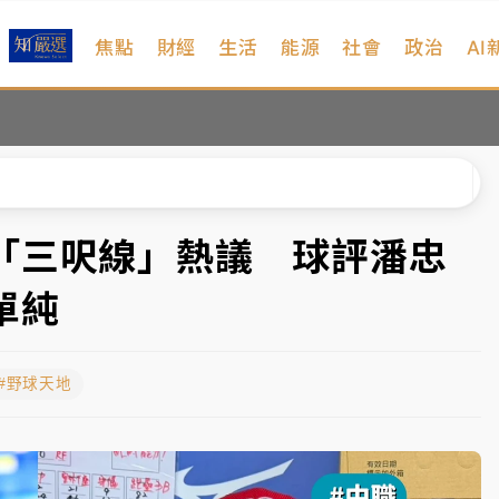
焦點
財經
生活
能源
社會
政治
AI
遠雄海洋買1送1
拖吊 中午開放水門周邊紅黃線停車
部高溫飆38度
掮客大玩兩面手法 郭台銘、蔡英文成關鍵
「三呎線」熱議 球評潘忠
身／周玉蔻蔡玉真開撕爆料
單純
由政府委任 預算難關如何解？
#野球天地
開上任首要3件事
遠雄海洋買1送1
拖吊 中午開放水門周邊紅黃線停車