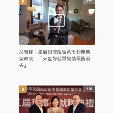
財經
父親節｜星展銀總經理黃思翰非典
型教養 「天氣好就幫兒請假衝浪
去」
生活