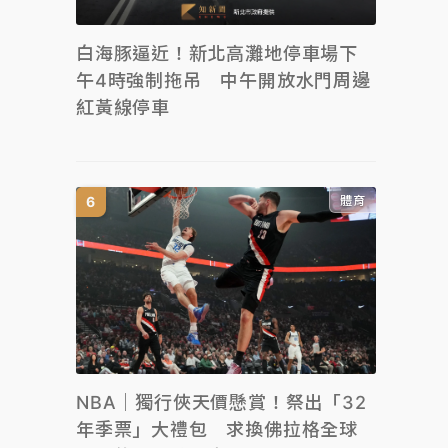
白海豚逼近！新北高灘地停車場下
午4時強制拖吊 中午開放水門周邊
紅黃線停車
體育
NBA｜獨行俠天價懸賞！祭出「32
年季票」大禮包 求換佛拉格全球