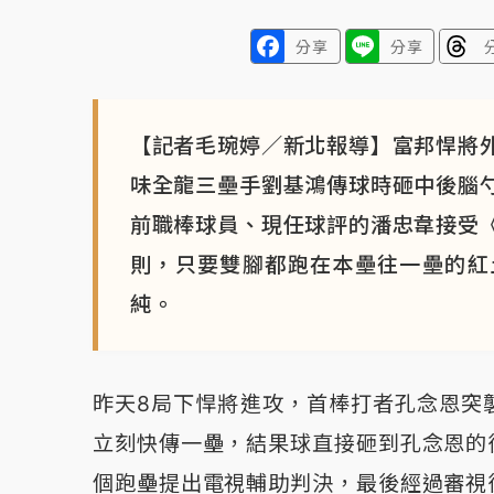
分享
分享
【記者毛琬婷／新北報導】富邦悍將
味全龍三壘手劉基鴻傳球時砸中後腦
前職棒球員、現任球評的潘忠韋接受
則，只要雙腳都跑在本壘往一壘的紅
純。
昨天8局下悍將進攻，首棒打者孔念恩突
立刻快傳一壘，結果球直接砸到孔念恩的
個跑壘提出電視輔助判決，最後經過審視