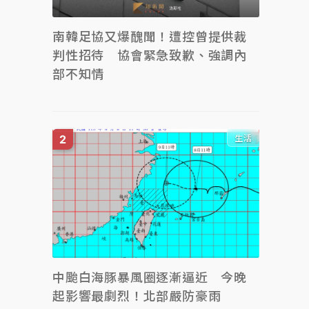
南韓足協又爆醜聞！遭控曾提供裁
判性招待 協會緊急致歉、強調內
部不知情
生活
中颱白海豚暴風圈逐漸逼近 今晚
起影響最劇烈！北部嚴防豪雨