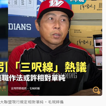
部高溫飆38度
掮客大玩兩面手法 郭台銘、蔡英文成關鍵
身／周玉蔻蔡玉真開撕爆料
由政府委任 預算難關如何解？
開上任首要3件事
為大聯盟現行規定相對單純。毛琬婷攝