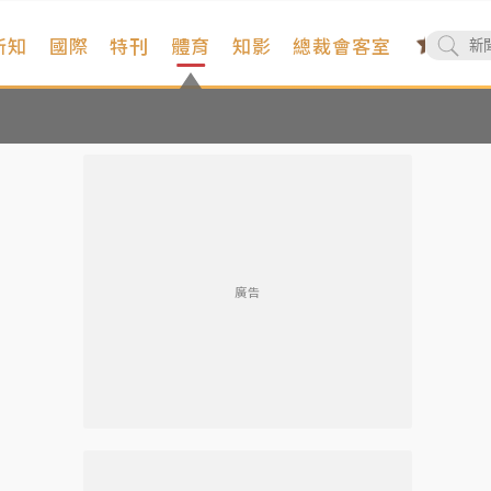
新知
國際
特刊
體育
知影
總裁會客室
廣告