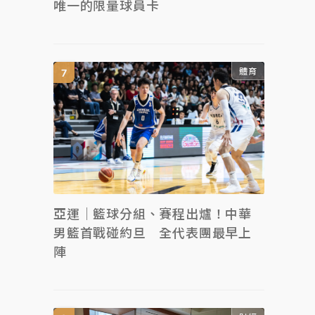
唯一的限量球員卡
體育
亞運｜籃球分組、賽程出爐！中華
男籃首戰碰約旦 全代表團最早上
陣