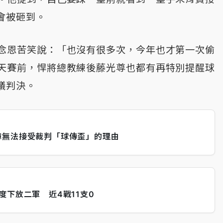
會被砸到。
念恩苦笑說：「也沒有很多次，今年也才第一次偷
天賽前，悍將總教練後藤光尊也都有再特別提醒球
議判決。
璋無法接受裁判「球傳歪」的理由
度下放二軍 近4戰11支0