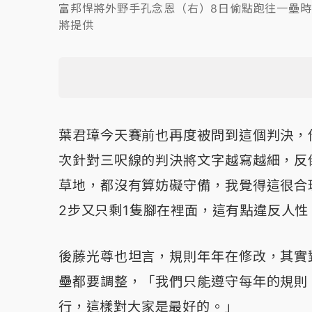
富邦悍將外野手孔念恩（右）8日偷點跑往一壘
將提供
葉君璋今天賽前也再度被問到這個判決，
次針對三呎線的判決將文字越寫越細，反
草地，都沒有算妨礙守備，我覺得這很合
2步又只剩1隻腳在裡面，這有點違反人性
後藤光尊也坦言，規則年年在修改，其實
壘都要調整，「我們只能遵守每年的規則
行，這樣對大家是最好的。」