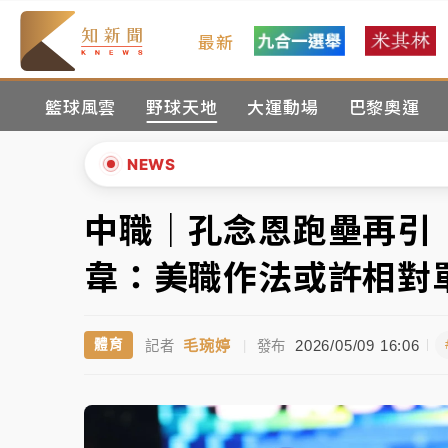
最新
父親節玩樂園！六福村今明2天「爸爸免費」 
籃球風雲
野球天地
大運動場
巴黎奧運
白海豚逼近！新北高灘地停車場下午4時強制
中颱白海豚環流掠北海！今明防劇烈降雨 東
NEWS
周末精選｜
慈濟遭詐10億完整始末曝！律師
中職｜孔念恩跑壘再引
▲
本周爆款短影音｜
柯文哲帶電子手鐶拄拐杖現
▼
韋：美職作法或許相對
周末精選｜
跨境網購族注意！EZ Way若改
毛琬婷
2026/05/09 16:06
體育
記者
|
發布
蔣萬安的建中同學！47歲法律學霸戰桃園 公
父親節玩樂園！六福村今明2天「爸爸免費」 
白海豚逼近！新北高灘地停車場下午4時強制