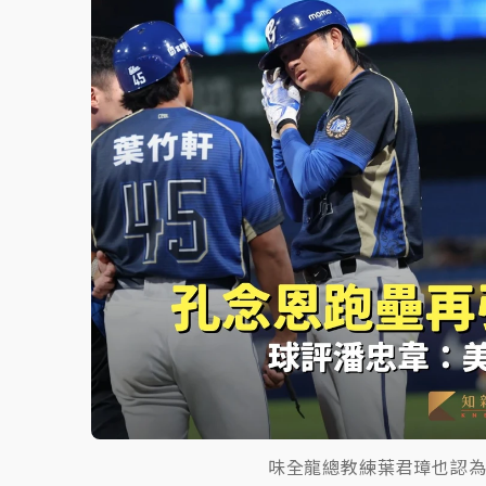
中颱白海豚環流掠北海！今明防劇烈降雨 東
周末精選｜
慈濟遭詐10億完整始末曝！律師
本周爆款短影音｜
柯文哲帶電子手鐶拄拐杖現
周末精選｜
跨境網購族注意！EZ Way若改
蔣萬安的建中同學！47歲法律學霸戰桃園 公
味全龍總教練葉君璋也認