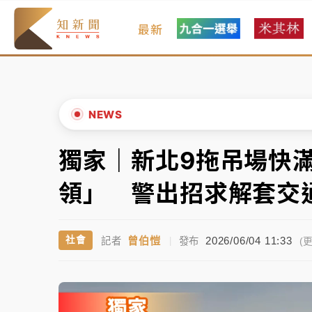
最新
女律師陳昱瑄詐慈濟10億！黃金158kg遭查
暑假過三周才推「E宿新北打卡趣」！抽獎程
中信慈善基金會想增加董事人數！辜仲諒向法
NEWS
故宮《龍藏經》特展第2檔！今線上預約開賣
獨家｜新北9拖吊場快
▲
台東農業處長涉圖利渡假村！東檢抗告成功 
▼
領」 警出招求解套交
父親節泡湯了！中颱白海豚雨彈轟3天 「紅
曾伯愷
2026/06/04 11:33
社會
記者
|
發布
女律師陳昱瑄詐慈濟10億！黃金158kg遭查
(更
暑假過三周才推「E宿新北打卡趣」！抽獎程
中信慈善基金會想增加董事人數！辜仲諒向法