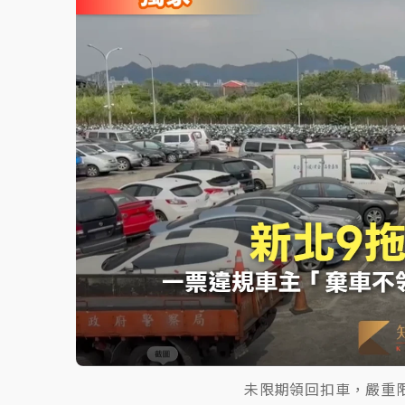
故宮《龍藏經》特展第2檔！今線上預約開賣
台東農業處長涉圖利渡假村！東檢抗告成功 
父親節泡湯了！中颱白海豚雨彈轟3天 「紅
未限期領回扣車，嚴重