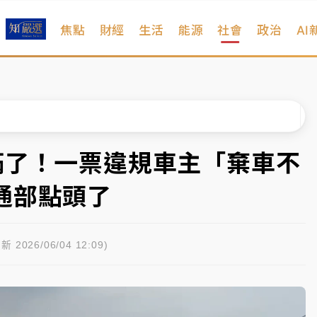
焦點
財經
生活
能源
社會
政治
AI
扣畫面曝光
序複雜 觀旅局回應了
院聲請遭駁 理由曝光
一度塞車 周六起展出延長至晚上7時
滿了！一票違規車主「棄車不
今重開羈押庭
通部點頭了
到發紫」降雨熱區曝
扣畫面曝光
新 2026/06/04 12:09)
序複雜 觀旅局回應了
院聲請遭駁 理由曝光