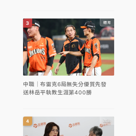
體育
中職｜布雷克6局無失分優質先發
送林岳平執教生涯第400勝
政治