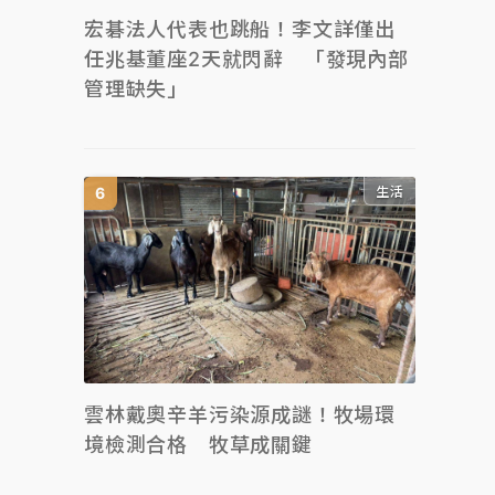
宏碁法人代表也跳船！李文詳僅出
任兆基董座2天就閃辭 「發現內部
管理缺失」
生活
雲林戴奧辛羊污染源成謎！牧場環
境檢測合格 牧草成關鍵