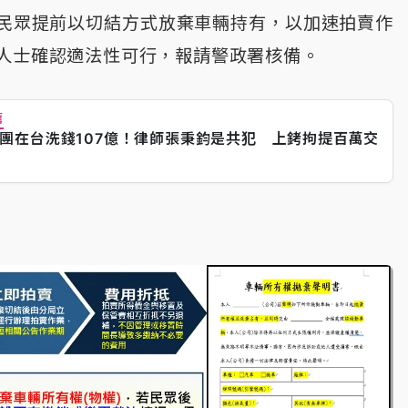
民眾提前以切結方式放棄車輛持有，以加速拍賣作
人士確認適法性可行，報請警政署核備。
薦
團在台洗錢107億！律師張秉鈞是共犯 上銬拘提百萬交