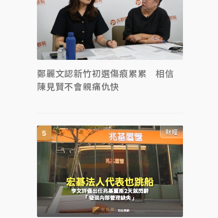
鄭麗文認新竹初選傷痕累累 相信
陳見賢不會親痛仇快
財經