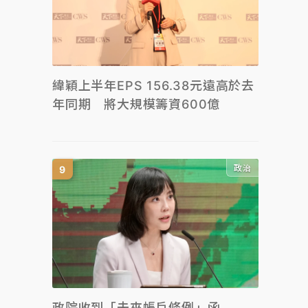
緯穎上半年EPS 156.38元遠高於去
年同期 將大規模籌資600億
政治
政院收到「未來帳戶條例」函