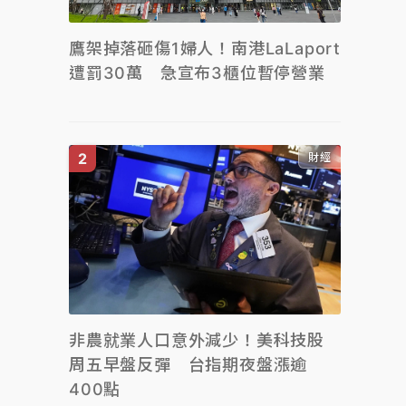
鷹架掉落砸傷1婦人！南港LaLaport
遭罰30萬 急宣布3櫃位暫停營業
財經
非農就業人口意外減少！美科技股
周五早盤反彈 台指期夜盤漲逾
400點