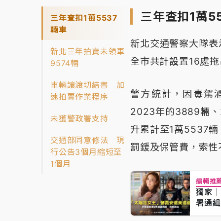
三年查扣1萬5
三年查扣1萬5537
輛車
新北交通警察大隊表
新北三年拍賣未領車
全市共計設置16處
9574輛
車輛讓渡切結書 加
警方統計，因毒駕
速拍賣作業程序
2023年的3889輛
未獲警政署支持
升累計至1萬553
交通部同意修法 現
罰鍰及保管費，索性
行公告3個月縮短至
1個月
編輯推
獨家｜
署通緝