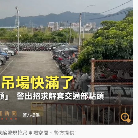
一度塞車 周六起展出延長至晚上7時
今重開羈押庭
到發紫」降雨熱區曝
限縮違規拖吊車場空間。警方提供’