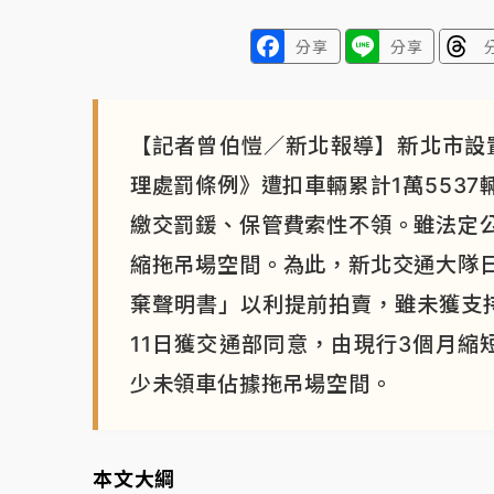
分享
分享
【記者曾伯愷／新北報導】新北市設
理處罰條例》遭扣車輛累計1萬553
繳交罰鍰、保管費索性不領。雖法定
縮拖吊場空間。為此，新北交通大隊
棄聲明書」以利提前拍賣，雖未獲支
11日獲交通部同意，由現行3個月縮
少未領車佔據拖吊場空間。
本文大綱