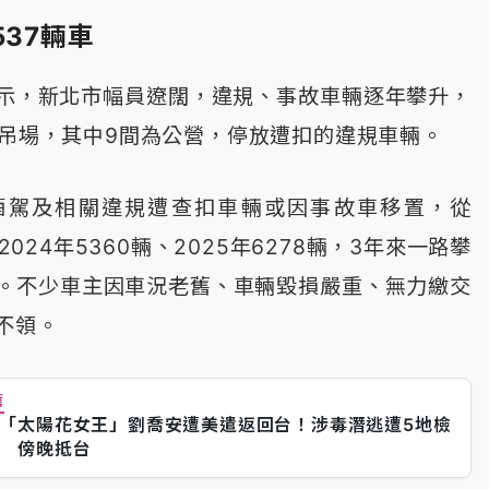
537輛車
示，新北市幅員遼闊，違規、事故車輛逐年攀升，
拖吊場，其中9間為公營，停放遭扣的違規車輛。
酒駕及相關違規遭查扣車輛或因事故車移置，從
、2024年5360輛、2025年6278輛，3年來一路攀
7輛。不少車主因車況老舊、車輛毀損嚴重、無力繳交
不領。
薦
「太陽花女王」劉喬安遭美遣返回台！涉毒潛逃遭5地檢
 傍晚抵台