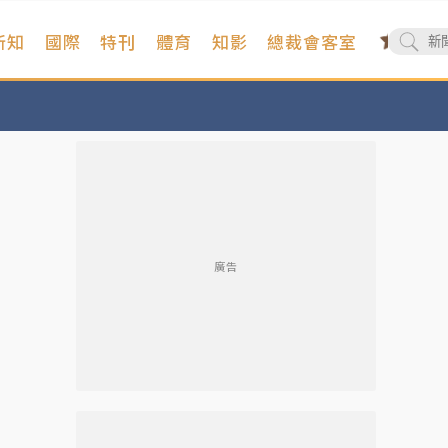
新知
國際
特刊
體育
知影
總裁會客室
廣告