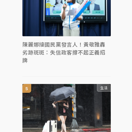
陳麗娜接國民黨發言人！黃敬雅轟
劣跡斑斑：失信政客撐不起正義招
牌
生活