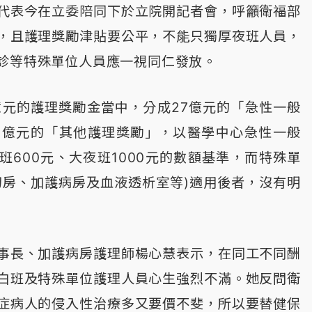
代表今在立委陪同下於立院開記者會，呼籲衛福部
，且護理獎勵津貼要公平，不能只獨厚夜班人員，
診等特殊單位人員應一視同仁發放。
億元的護理獎勵金當中，分成27億元的「急性一般
3億元的「其他護理獎勵」，以醫學中心急性一般
班600元、大夜班1000元的數額基準，而特殊單
刀房、加護病房及血液透析室等)適用後者，沒有明
事長、加護病房護理師楊心慧表示，在同工不同酬
白班及特殊單位護理人員心生強烈不滿。她反問衛
症病人的侵入性治療多又要價不斐，所以要替健保