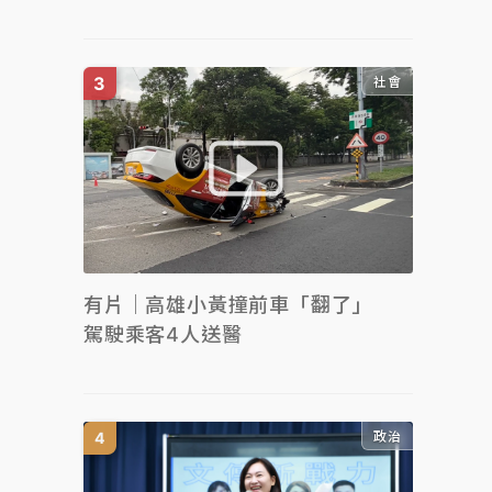
社會
有片｜高雄小黃撞前車「翻了」
駕駛乘客4人送醫
政治