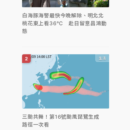
白海豚海警最快今晚解除、明北北
桃花東上看36°C 赴日留意昌鴻動
態
生活
三颱共舞！第16號颱風琵鷺生成
路徑一次看