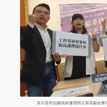
白海豚挾豪雨狂炸新北！時雨量破百毫米 水
急診室和加護病房護理師主張獎勵金應