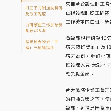
來自全台護理師工會
同工不同酬加劇排班
正視護理師缺工問題
及分工難度
工作繁重的白班、急
白班繁重工作加給獎
勵石沉大海
衛福部現行總額40
陰陽班表操弄「幸
病床夜班獎勵」及1
福」三班護病比
病床為例，明訂小夜
位護理人員(急診、
確獎勵金額。
台大醫院企業工會理
的扭曲政策之下，使
福部，難道是因為重