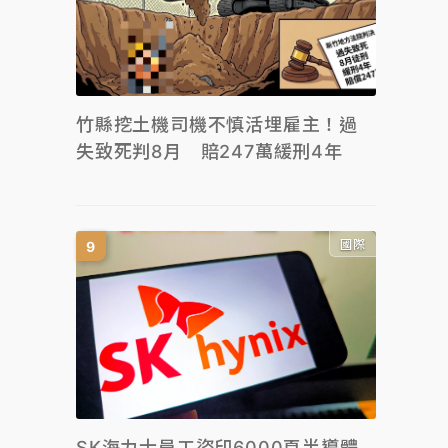
竹縣挖土機司機不慎活埋雇主！過
失致死判8月 賠247萬緩刑4年
國際
SK海力士員工盜印6000頁半導體