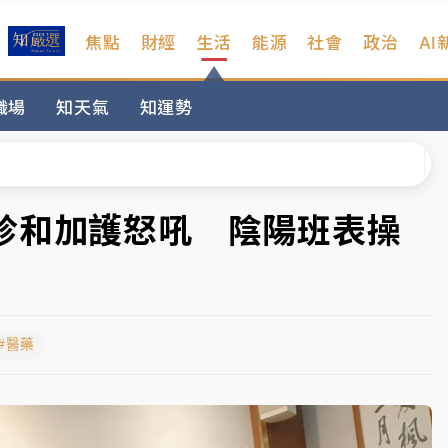
焦點
財經
生活
能源
社會
政治
AI
%居冠
職場
知天氣
知運勢
日媒感嘆「好事多磨」
波動率降至2個月低
宜揭這類災損最多
診和加護怒吼 陰陽班表操
塔、雨棚砸落毀車
%居冠
#醫藥
日媒感嘆「好事多磨」
波動率降至2個月低
宜揭這類災損最多