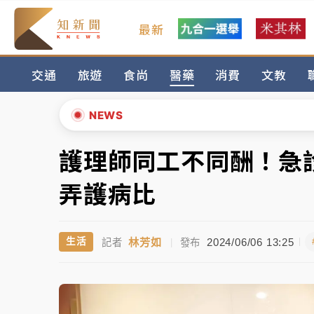
最新
金控第2季海外曝險破31兆創高 日本年增45
交通
旅遊
食尚
醫藥
消費
文教
日職｜
林安可狀態正好卻因左膝疼痛下二軍 
韓股最壞時期已過？大摩估去槓桿完成逾半 
NEWS
「白海豚」雨炸新北！通報109件災情 侯友
護理師同工不同酬！急
▲
白海豚挾豪雨狂炸新北！時雨量破百毫米 水
▼
弄護病比
金控第2季海外曝險破31兆創高 日本年增45
林芳如
2024/06/06 13:25
生活
記者
|
發布
日職｜
林安可狀態正好卻因左膝疼痛下二軍 
韓股最壞時期已過？大摩估去槓桿完成逾半 
「白海豚」雨炸新北！通報109件災情 侯友