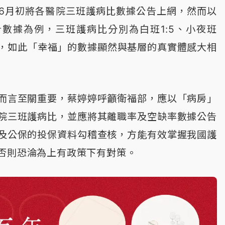
6月初將各醫院三班護病比數據公告上網，然而以
數據為例，三班護病比分別為白班1:5、小夜班
11.4，如此「幸福」的數據顯然與基層的真實體感大相
而言至關重要，蔡婷婷呼籲衛福部，應以「病房」
院三班護病比，並應將其離職率及空缺率數據公告
及公保的投保資料勾稽查核，方能有效掌握我國護
否則恐淪為上有政策下有對策。