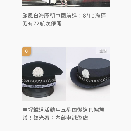
颱風白海豚朝中國前進！8/10海運
仍有72航次停開
生活
車埕鐵道活動用五星國徽道具帽惹
議！觀光署：內部申誡懲處