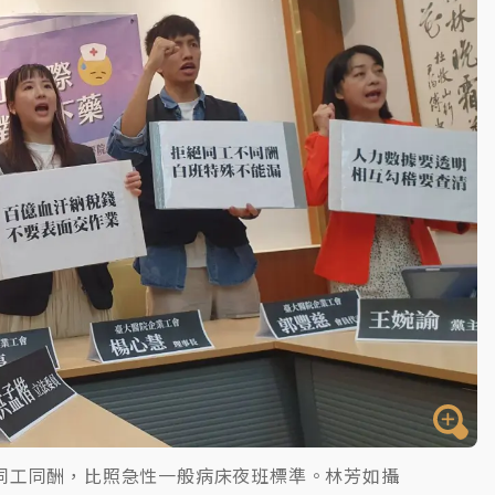
塔、雨棚砸落毀車
同工同酬，比照急性一般病床夜班標準。林芳如攝