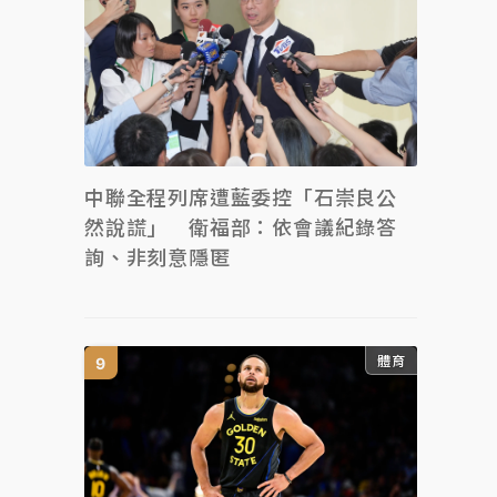
中聯全程列席遭藍委控「石崇良公
然說謊」 衛福部：依會議紀錄答
詢、非刻意隱匿
體育