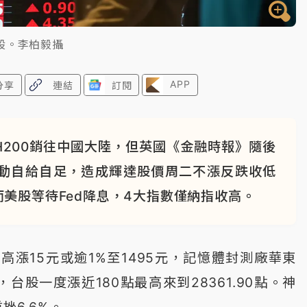
股。李柏毅攝
APP
分享
連結
訂閱
200銷往中國大陸，但英國《金融時報》隨後
動自給自足，造成輝達股價周二不漲反跌收低
%。而美股等待Fed降息，4大指數僅納指收高。
高漲15元或逾1%至1495元，記憶體封測廠華東
，台股一度漲近180點最高來到28361.90點。神