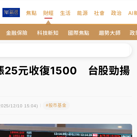
焦點
財經
生活
能源
社會
政治
AI
、低軌衛星及載板皆走弱
金融保險
科技新知
國際焦點
趨勢大師
政
院聲請遭駁 理由曝光
一度塞車 周六起展出延長至晚上7時
今重開羈押庭
漲25元收復1500 台股勁揚
到發紫」降雨熱區曝
、低軌衛星及載板皆走弱
#股市基金
院聲請遭駁 理由曝光
025/12/10 15:04)
一度塞車 周六起展出延長至晚上7時
今重開羈押庭