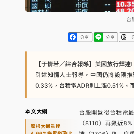
台
分享
分享
【于倩若／綜合報導】美國放行輝達H
引述知情人士報導，中國仍將設限推
0.33%，台積電ADR則上漲0.51
本文大綱
台股開盤後台積電最
（8110）再飆近8%
摩根大通重挫
4.66%拖累道瓊收