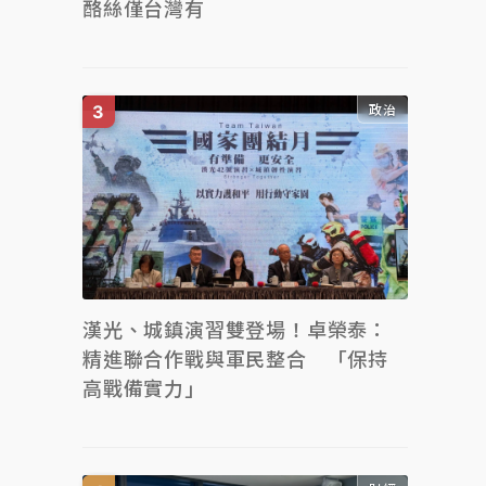
酪絲僅台灣有
政治
漢光、城鎮演習雙登場！卓榮泰：
精進聯合作戰與軍民整合 「保持
高戰備實力」