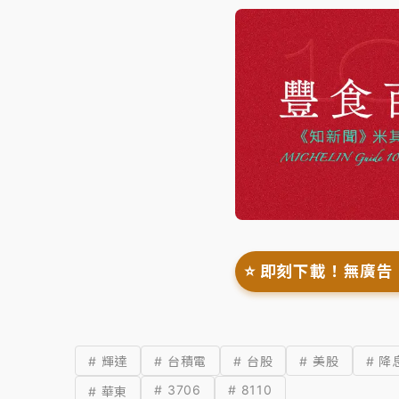
⭐️ 即刻下載！無廣告
# 輝達
# 台積電
# 台股
# 美股
# 降
# 3706
# 8110
# 華東