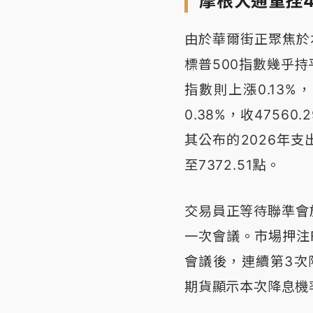
摩根大通重挫4
由於華爾街正聚焦於
標普500指數幾乎持平
指數則上漲0.13%，
0.38%，收4756
其公布的2026年支
至7372.51點。
交易員正等待聯準會
一次會議。市場押注F
會議後，連續第3次降
期貨顯示本次降息機率