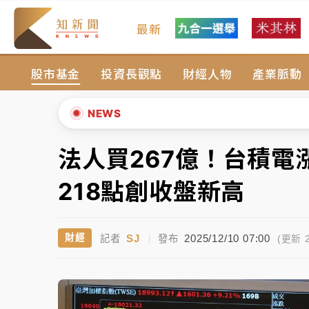
最新
台積電殺35元、台股跌近300點 被動元件
股市基金
投資長觀點
財經人物
產業脈動
中信慈善基金會想增加董事人數！辜仲諒向法
故宮《龍藏經》特展第2檔！今線上預約開賣
NEWS
台東農業處長涉圖利渡假村！東檢抗告成功 
法人買267億！台積電
▲
父親節泡湯了！中颱白海豚雨彈轟3天 「紅
▼
218點創收盤新高
台積電殺35元、台股跌近300點 被動元件
SJ
2025/12/10 07:00
財經
記者
|
發布
中信慈善基金會想增加董事人數！辜仲諒向法
(更新 2
故宮《龍藏經》特展第2檔！今線上預約開賣
台東農業處長涉圖利渡假村！東檢抗告成功 