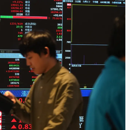
到發紫」降雨熱區曝