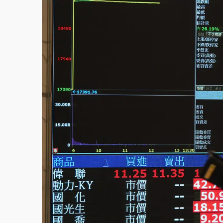
父親節泡湯了！中颱白海豚雨彈轟3天 「紅