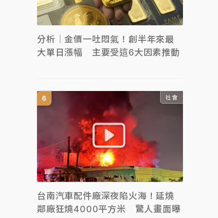
分析｜金價一吐悶氣！創半年來最
大單日漲幅 主要受這6大因素推動
社會
台南汽車配件廠深夜陷火海！延燒
鄰廠狂燒4000平方米 驚人畫面曝