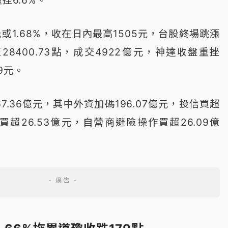
挫6.6%。
或1.68%，收在日內最高1505元，台股終場跳漲
7%至28400.73點，成交4922億元，神達收盤重挫
.9元。
7.36億元，其中外資加碼196.07億元，投信買超
商買超26.53億元，自營商避險操作買超26.09億