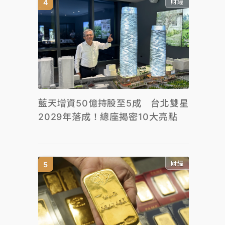
財經
藍天增資50億持股至5成 台北雙星
2029年落成！總座揭密10大亮點
財經