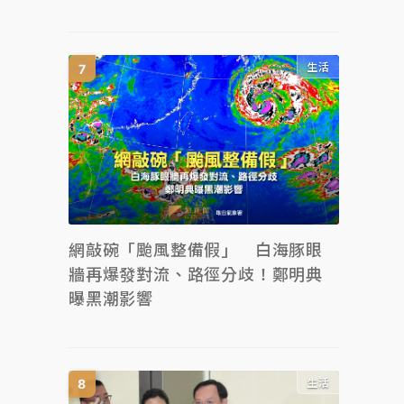
生活
網敲碗「颱風整備假」 白海豚眼
牆再爆發對流、路徑分歧！鄭明典
曝黑潮影響
生活