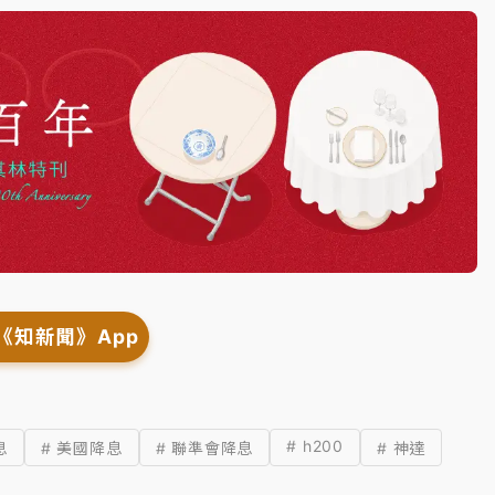
《知新聞》App
# h200
息
# 美國降息
# 聯準會降息
# 神達