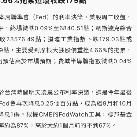
.66%拖累道瓊收跌179點
本周聯準會（Fed）的利率決策，美股周二收盤，
，終場微跌0.09%至6840.51點；納斯達克綜合
收23576.49點；道瓊工業指數下跌179.03點或
0.29點，主要受到摩根大通股價重挫4.66%的拖累，
出預估高於市場預期；費城半導體指數微跌0.04%
於台灣時間明天凌晨公布利率決議，這是今年最後
ed會再次降息0.25個百分點，成為繼9月和10月
息1碼。根據CME的FedWatch工具，聯邦基金
約為87%，高於大約1個月前的不到67%。