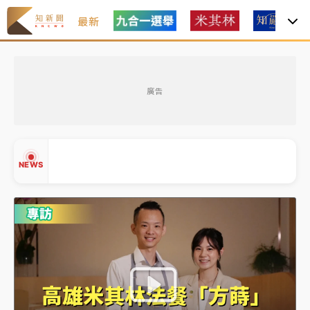
最新
台積電殺35元、台股跌近300點 被動元件、低軌衛星
廣告
及載板皆走弱
中信慈善基金會想增加董事人數！辜仲諒向法院聲請遭
駁 理由曝光
NEWS
故宮《龍藏經》特展第2檔！今線上預約開賣一度塞車
周六起展出延長至晚上7時
台東農業處長涉圖利渡假村！東檢抗告成功 今重開羈
押庭
▲
▼
父親節泡湯了！中颱白海豚雨彈轟3天 「紅到發紫」降
雨熱區曝
台積電殺35元、台股跌近300點 被動元件、低軌衛星