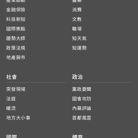
產業脈動
醫藥
金融保險
消費
科技新知
文教
國際焦點
職場
趨勢大師
知天氣
政策法規
知運勢
地產房市
社會
政治
突發現場
黨政要聞
法庭
國會攻防
暖流
內幕評論
地方大小事
首都風雲
國際
體育