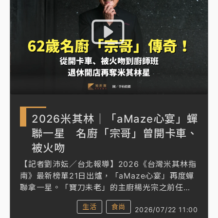
倆的默契，不只是料理與酒的搭配，更是生命中
的互相扶持。 兩人曾接受《知新聞》專訪，回顧
攜手實現米其林夢的過程。
2026米其林｜「aMaze心宴」蟬
聯一星 名廚「宗哥」曾開卡車、
被火吻
【記者劉沛妘／台北報導】2026《台灣米其林指
南》最新榜單21日出爐，「aMaze心宴」再度蟬
聯拿一星。「寶刀未老」的主廚楊光宗之前任職
亞都麗緻大飯店天香樓27年，不僅退休後再復
生活
食尚
2026/07/22 11:00
出，「aMaze心宴」僅開幕1年，在2025《台灣