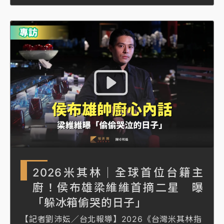
米其林指南》頒獎典禮一次拿走米其林一星、年
度開業大獎。宗哥接受《知新聞》專訪，62歲的
他，人生經歷相當豐富，泡沫紅茶店、開卡車、
工廠他都做過「哪裡有錢就去哪裡賺」，直到32
歲那年，發現「料理」才是他的最愛。
2026米其林｜全球首位台籍主
廚！侯布雄梁維維首摘二星 曝
「躲冰箱偷哭的日子」
【記者劉沛妘／台北報導】2026《台灣米其林指