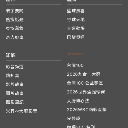
寰宇要聞
籃球風雲
熱搜話題
野球天地
東協萬象
大運動場
奇人妙事
巴黎奧運
知影
台灣100
影音頻道
2026九合一大選
鴿知窩
台灣100 公益專區
影片故事
2026世界盃足球賽
圖片故事
大廚傳心法
攝影筆記
2026WBC精彩直擊
米其林大廚影音
良醫說
健保30年特刊