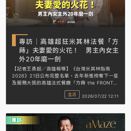
及載板皆走弱
中信慈善基金會想增加董事人數！辜仲諒向法院聲請遭
駁 理由曝光
故宮《龍藏經》特展第2檔！今線上預約開賣一度塞車
專訪｜高雄超狂米其林法餐「方
周六起展出延長至晚上7時
蒔」夫妻愛的火花！ 男主內女主
台東農業處長涉圖利渡假村！東檢抗告成功 今重開羈
外20年磨一劍
押庭
【記者王勇超／高雄報導】《台灣米其林指南
父親節泡湯了！中颱白海豚雨彈轟3天 「紅到發紫」降
2026》21日公布完整名單，去年新進榜奪下一星
雨熱區曝
及服務大獎的高雄法式餐廳「方蒔 the FRONT
HOUSE」，今年蟬聯米其林一星。
生活
2026/07/22 12:11
這間由主廚蔡中和與太太、外場經理兼侍酒師陳
玉錡（Kiky）共同打造的餐廳，開業至今僅3
年，但背後是夫妻20年餐飲歷練的結晶，更是兩
人共同的夢想，「他在廚房，她在前場」，夫妻