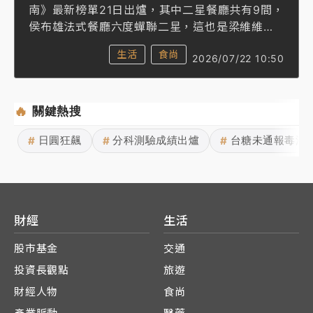
南》最新榜單21日出爐，其中二星餐廳共有9間，
侯布雄法式餐廳六度蟬聯二星，這也是梁維維升
主廚後，首次摘下二星，而他同時也是侯布雄全
生活
食尚
2026/07/22 10:50
球首位台籍主廚。
梁維維在2025《台灣米其林指南》頒獎典禮，因
🔥
帥氣外型大爆紅，當時是副主廚的梁維維首度上
關鍵熱搜
台領獎，沒想到一上台官方聊天室湧入大量網友
日圓狂飆
分科測驗成績出爐
台糖未通報毒油
#
#
#
留言直呼：「好帥！」梁維維接受《知新聞》專
訪，事實上，他在小學三年級就開始下廚，因為
跟隨父母的工作到廣東生活，「想念台灣味」就
自學玩料理，進而產生做菜興趣，並在22歲前往
法國精進廚藝。面對時常挨罵的過渡期，他沮喪
財經
生活
到天天都想著放棄，甚至躲到冰箱裡偷哭，不過
10年後回過頭來看，這些都成了他現在的養分。
股市基金
交通
投資長觀點
旅遊
財經人物
食尚