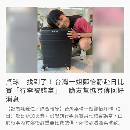
桌球｜找到了！台灣一姐鄭怡靜赴日比
賽「行李被錯拿」 脆友幫協尋傳回好
消息
【記者陳雍仁／綜合報導】台灣桌球一姐鄭怡靜昨（2
日）赴日參加比賽，沒想到行李竟被其他旅客誤拿，由
於行李內有鄭怡靜重要比賽裝備，鄭怡靜透過桌球教練
鄭佳奇在昨晚（2日）緊急透過Threads發文協尋，希