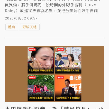
員異動，將手臂疼痛一段時間的外野手雷利（Luke
Raley）放進10天傷兵名單，並把台美混血好手費爾柴
德（Stuart Fairchild）升上大聯盟，不過今天對上雙
2026/08/02 09:57
城隊的比賽「費仔」並未出賽，水手最終以4比3險勝。
體育
野球天地