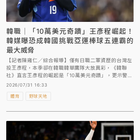
韓職｜「10萬美元奇蹟」王彥程崛起！
韓媒曝恐成韓國挑戰亞運棒球五連霸的
最大威脅
【記者陳雍仁／綜合報導】僅有日職二軍資歷的台灣左
投王彥程，本季卻在韓職韓華鷹隊大放異彩，《韓聯
社》直言王彥程的崛起是「10萬美元奇蹟」，更示警王
彥程恐是韓國在今年愛知名古屋亞運挑戰棒球五連霸的
2026/07/31 16:33
最大威脅。
體育
野球天地