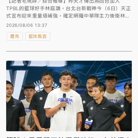
【記者毛琬婷／綜合報導】昨天才傳出將回台加入
TPBL的籃球好手林庭謙，台北台新戰神今（6日）天正
式宣布迎來重量級補強，確定網羅中華隊主力後衛林庭
謙，雙方簽訂複數年合約，球團將在13日為他舉辦加盟
2026/08/06 13:37
記者會。
體育
籃球風雲