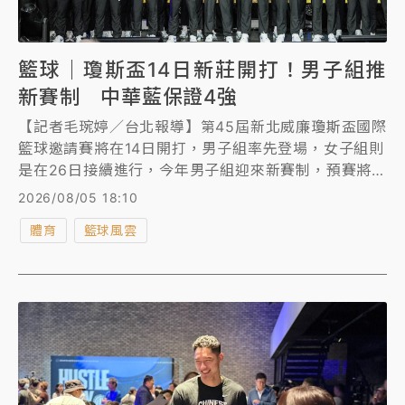
籃球｜瓊斯盃14日新莊開打！男子組推
新賽制 中華藍保證4強
【記者毛琬婷／台北報導】第45屆新北威廉瓊斯盃國際
籃球邀請賽將在14日開打，男子組率先登場，女子組則
是在26日接續進行，今年男子組迎來新賽制，預賽將首
度採分組雙循環制，取分組前2晉級4強。不過，中華藍
2026/08/05 18:10
所屬的分組，無論中華藍預賽成績為何，都保證能晉級
體育
籃球風雲
4強。