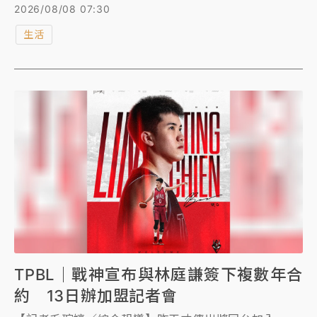
最重要的政經社會要事、最有趣的生活趣聞，以及最震
2026/08/08 07:30
撼的國際焦點，濃縮成數則高效率的短影音。讓您無需
生活
花費大量時間，即可在通勤或休息片刻，光速掌握本周
發生所有生活大小事，輕鬆跟上時代脈動。
TPBL｜戰神宣布與林庭謙簽下複數年合
約 13日辦加盟記者會