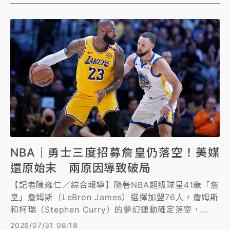
NBA｜勇士三度招募詹皇仍落空！美媒
還原始末 兩原因導致破局
【記者陳雍仁／綜合報導】隨著NBA超級球星41歲「詹
皇」詹姆斯（LeBron James）選擇加盟76人，詹姆斯
和柯瑞（Stephen Curry）的夢幻連動確定落空，
《ESPN》還原今夏勇士猛烈追逐詹姆斯的始末，並提
2026/07/31 08:18