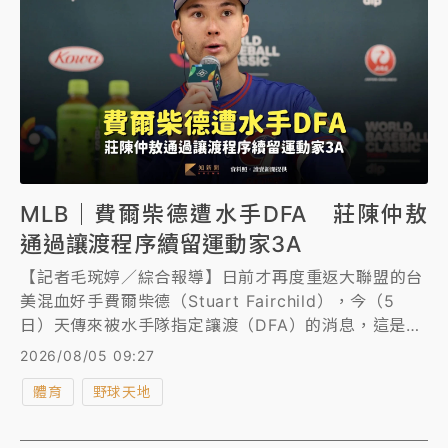
MLB｜費爾柴德遭水手DFA 莊陳仲敖
通過讓渡程序續留運動家3A
【記者毛琬婷／綜合報導】日前才再度重返大聯盟的台
美混血好手費爾柴德（Stuart Fairchild），今（5
日）天傳來被水手隊指定讓渡（DFA）的消息，這是他
本季第2度遭到DFA，只出賽1場擔任代跑、沒有打擊機
2026/08/05 09:27
會；此外，日前遭到運動家隊DFA的投手莊陳仲敖，在
體育
野球天地
通過讓渡程序後沒被其他球隊挑走，被下放3A、續留
運動家體系。