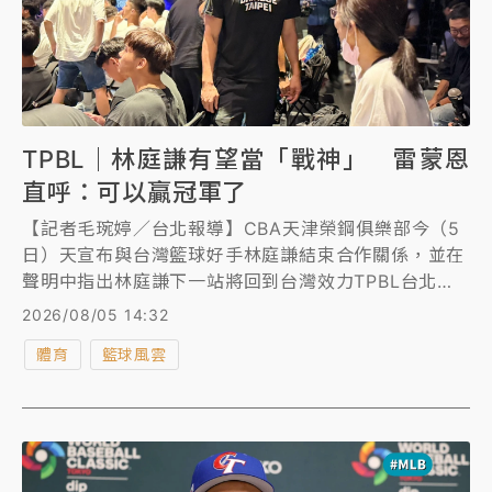
TPBL｜林庭謙有望當「戰神」 雷蒙恩
直呼：可以贏冠軍了
【記者毛琬婷／台北報導】CBA天津榮鋼俱樂部今（5
日）天宣布與台灣籃球好手林庭謙結束合作關係，並在
聲明中指出林庭謙下一站將回到台灣效力TPBL台北台
新戰神隊，對此，今天出席瓊斯盃記者會的戰神球員也
2026/08/05 14:32
被問到此事。雷蒙恩笑著說：「超級開心、超級期待
體育
籃球風雲
的，覺得可以贏冠軍了。」