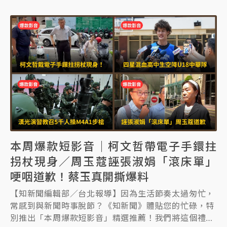
本周爆款短影音｜柯文哲帶電子手鐶拄
拐杖現身／周玉蔻誣張淑娟「滾床單」
哽咽道歉！蔡玉真開撕爆料
【知新聞編輯部／台北報導】因為生活節奏太過匆忙，
常感到與新聞時事脫節？《知新聞》體貼您的忙碌，特
別推出「本周爆款短影音」精選推薦！我們將這個禮拜