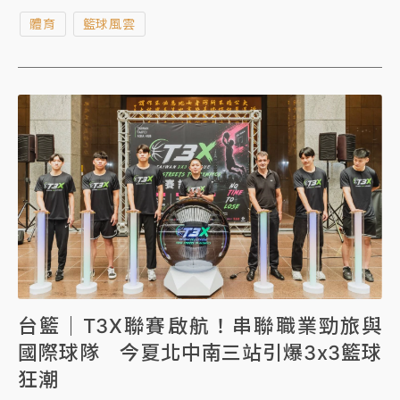
到兩原因導致破局收場。
體育
籃球風雲
台籃｜T3X聯賽啟航！串聯職業勁旅與
國際球隊 今夏北中南三站引爆3x3籃球
狂潮