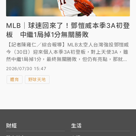
MLB｜球速回來了！鄧愷威本季3A初登
板 中繼1局掉1分無關勝敗
【記者陳雍仁／綜合報導】MLB太空人台灣強投鄧愷威
今（30日）迎來個人本季3A初登板，對上天使3A，雖
然中繼1局掉1分，最終無關勝敗，但仍有亮點，那就是
鄧愷威已經逐漸找回球速，今日飆出破150公里的速
2026/07/30 15:47
球。
體育
野球天地
財經
生活