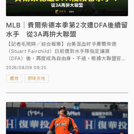
MLB｜費爾柴德本季第2次遭DFA後續留
水手 從3A再拚大聯盟
【記者毛琬婷／綜合報導】台美混血好手費爾柴德
（Stuart Fairchild）日前遭到水手隊指定讓渡
（DFA）後，再度成為自由身，不過，根據大聯盟官方
交易紀錄顯示，水手與「費仔」簽下一分小聯盟合約、
2026/08/09 09:25
續留家鄉球隊，持續力拚重回大聯盟機會。
體育
野球天地