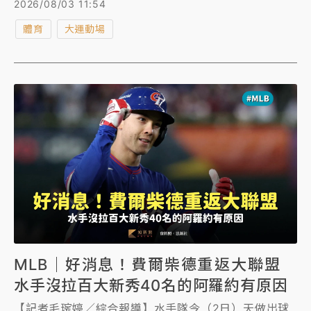
2026/08/03 11:54
望能盡快找回丟失的行李，今（3日）稍早傳回好消
體育
大運動場
息，鄭怡靜的行李順利找回。
MLB｜好消息！費爾柴德重返大聯盟
水手沒拉百大新秀40名的阿羅約有原因
【記者毛琬婷／綜合報導】水手隊今（2日）天做出球