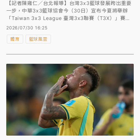
【記者陳雍仁／台北報導】台灣3x3籃球發展跨出重要
一步，中華3x3籃球協會今（30日）宣布今夏將舉辦
「Taiwan 3x3 League 臺灣3x3聯賽（T3X）」賽
事，宣告全新國內3x3籃球賽事平台正式啟航，首屆賽
2026/07/30 16:25
事集結國內職業3x3球隊、職籃勁旅、中華男籃3x3培
體育
籃球風雲
訓隊及海外隊伍同場較勁。