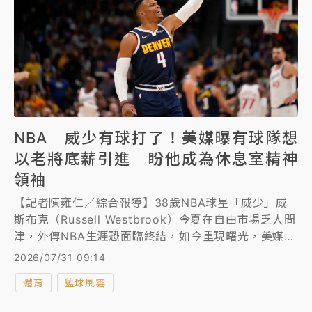
NBA｜威少有球打了！美媒曝有球隊想
以老將底薪引進 盼他成為休息室精神
領袖
【記者陳雍仁／綜合報導】38歲NBA球星「威少」威
斯布克（Russell Westbrook）今夏在自由市場乏人問
津，外傳NBA生涯恐面臨終結，如今重現曙光，美媒爆
料若威斯布克願意接受老將底薪，火箭可能有意網羅，
2026/07/31 09:14
讓他扮演休息室精神領袖，攜手力拚NBA總冠軍。
體育
籃球風雲