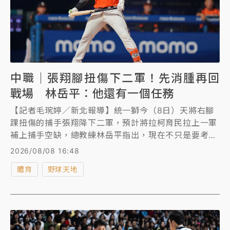
中職｜張翔腳扭傷下二軍！先消腫再回
戰場 林岳平：他還有一個任務
【記者毛琬婷／新北報導】統一獅今（8日）天將右腳
踝扭傷的捕手張翔降下二軍，預計將拉柯育民拉上一軍
補上捕手空缺，總教練林岳平指出，現在不只是要考慮
球隊的部分，「因為他後續還有一個任務在（指名古屋
2026/08/08 16:48
亞運），所以我們也要保護他。」
體育
野球天地