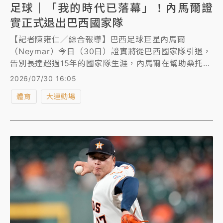
足球｜「我的時代已落幕」！內馬爾證
實正式退出巴西國家隊
【記者陳雍仁／綜合報導】巴西足球巨星內馬爾
（Neymar）今日（30日）證實將從巴西國家隊引退，
告別長達超過15年的國家隊生涯，內馬爾在幫助桑托斯
（Santos）於南美盃賽事擊敗委內瑞拉的中央大學隊
2026/07/30 16:05
後，受訪時感性表示，自己在森巴軍團的使命已經劃下
體育
大運動場
句點。