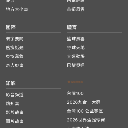
暖流
內幕評論
地方大小事
首都風雲
國際
體育
寰宇要聞
籃球風雲
熱搜話題
野球天地
東協萬象
大運動場
奇人妙事
巴黎奧運
知影
台灣100
影音頻道
2026九合一大選
鴿知窩
台灣100 公益專區
影片故事
2026世界盃足球賽
圖片故事