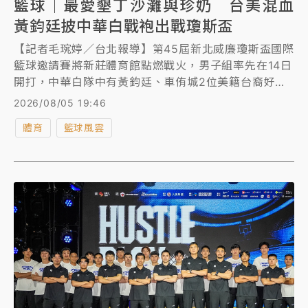
籃球｜最愛墾丁沙灘與珍奶 台美混血
黃鈞廷披中華白戰袍出戰瓊斯盃
【記者毛琬婷／台北報導】第45屆新北威廉瓊斯盃國際
籃球邀請賽將新莊體育館點燃戰火，男子組率先在14日
開打，中華白隊中有黃鈞廷、車侑城2位美籍台裔好手
助陣，今（5日）天出席賽前記者會的黃均廷最愛台灣
2026/08/05 19:46
的海灘與實務，「墾丁的海灘很美，但我得說，這裡的
體育
籃球風雲
珍珠奶茶絕對是超讚的，還有刈包、牛肉麵也都非常
棒。」