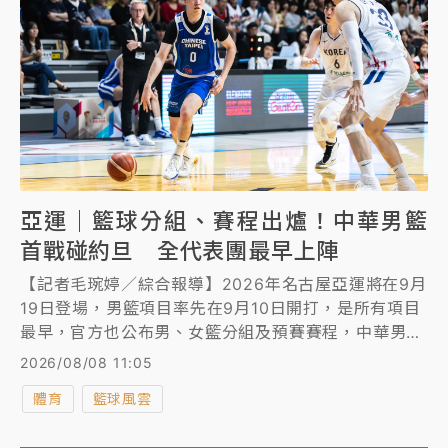
亞運｜籃球分組、賽程出爐！中華男籃
首戰碰約旦 全代表團最早上陣
【記者毛琬婷／綜合報導】2026年名古屋亞運將在9月
19日登場，男籃項目率先在9月10日開打，是所有項目
最早，官方也公布男、女籃分組及預賽賽程，中華男籃
與伊朗、約旦、卡達同為B組，力拚8強門票。
2026/08/08 11:05
體育
籃球風雲