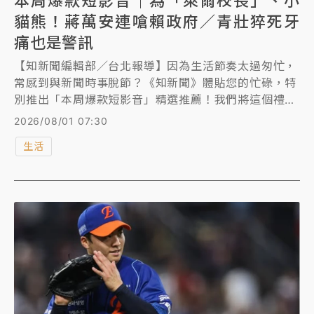
本周爆款短影音｜為「萊爾校長」、小
貓熊！蔣萬安連嗆賴政府／青壯猝死牙
痛也是警訊
【知新聞編輯部／台北報導】因為生活節奏太過匆忙，
常感到與新聞時事脫節？《知新聞》體貼您的忙碌，特
別推出「本周爆款短影音」精選推薦！我們將這個禮拜
最重要的政經社會要事、最有趣的生活趣聞，以及最震
2026/08/01 07:30
撼的國際焦點，濃縮成數則高效率的短影音。讓您無需
生活
花費大量時間，即可在通勤或休息片刻，光速掌握本周
發生所有生活大小事，輕鬆跟上時代脈動。