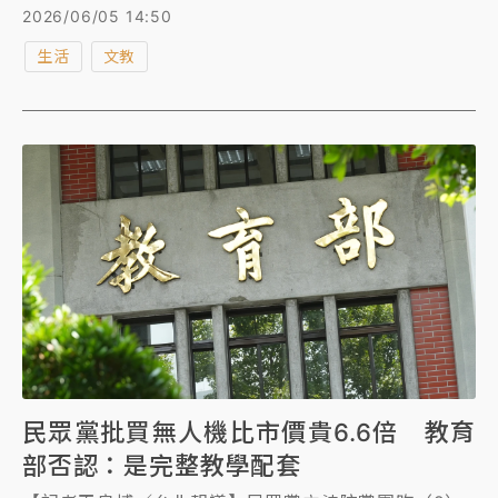
的必要」。校方昨（4）日仍未承認失言，今（5）日則
2026/06/05 14:50
態度逆轉，陳清河發出聲明道歉，並自請停職停薪2個
生活
文教
月以示負責，校方也稱，把「有毒狼性」傳達給畢業
生，是師長失職。
民眾黨批買無人機比市價貴6.6倍 教育
部否認：是完整教學配套