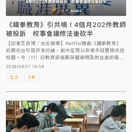
《鐵拳教育》引共鳴！4個月202件教師
被投訴 校事會議修法後砍半
【記者王良博／台北報導】Netflix韓劇《鐵拳教育》
近期在台引發許多討論，劇中呈現以非常手段整頓失控
校園。今（11）日教育部長鄭英耀被問及對此劇的看法
時回應，許多影劇都很有啟發性，台灣「校事會議」在
2026/06/11 18:56
經過修法後，今年1月到4月的教師投訴案件，從去年同
生活
文教
期的448件，降到今年202件，且去年同期進入校事會
議的投訴共82％，今年也降到22％。