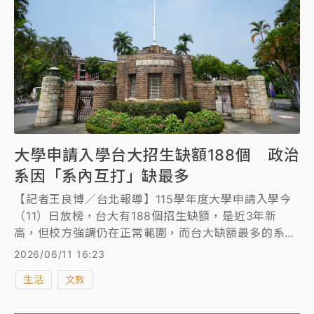
大學申請入學台大招生缺額188個 政治
系因「系內互打」缺最多
【記者王良博／台北報導】115學年度大學申請入學今
（11）日放榜，台大有188個招生缺額，是近3年新
高，但校方強調仍在正常範圍，而台大缺額最多的系是
政治系，因考生可同時報考該系不同組別，故產生重複
2026/06/11 16:23
錄取的「系內互打」，缺額達23個。另外，傳統上被視
生活
文教
為較不熱門的哲學系、人類學系，今天申請入學均滿
招。