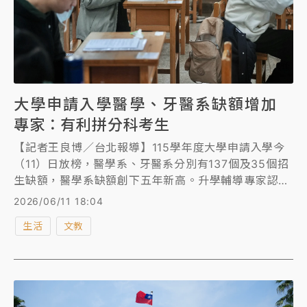
大學申請入學醫學、牙醫系缺額增加
專家：有利拼分科考生
【記者王良博／台北報導】115學年度大學申請入學今
（11）日放榜，醫學系、牙醫系分別有137個及35個招
生缺額，醫學系缺額創下五年新高。升學輔導專家認
為，因醫學系、牙醫系的申請入學缺額，將回流到分發
2026/06/11 18:04
入學使用，且缺額比去年增加不少，對於目標醫牙校系
生活
文教
且力拼分科測驗的考生，是有利情況。