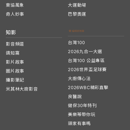
東協萬象
大運動場
奇人妙事
巴黎奧運
知影
台灣100
影音頻道
2026九合一大選
鴿知窩
台灣100 公益專區
影片故事
2026世界盃足球賽
圖片故事
大廚傳心法
攝影筆記
2026WBC精彩直擊
米其林大廚影音
良醫說
健保30年特刊
美樂蒂帶你玩
頭家有事嗎