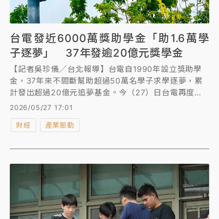
台電發近6000萬獎助學金「助1.6萬學
子逐夢」 37年發逾20億元獎學金
【記者吳珍儀／台北報導】台電自1990年設立獎助學
金，37年來不間斷幫助超過50萬名學子求學逐夢，累
計發出超過20億元追夢基金。今（27）日台電再度串
聯全國20座電廠，提供約1.6萬人近6000萬元獎助學
2026/05/27 17:01
金。台電植下希望的種子，扶持學子萌芽茁壯，期盼受
財經
產業脈動
獎學生長大也能幫助他人，創造社會正向循環。