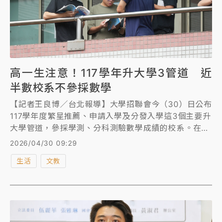
高一生注意！117學年升大學3管道 近
半數校系不參採數學
【記者王良博／台北報導】大學招聯會今（30）日公布
117學年度繁星推薦、申請入學及分發入學這3個主要升
大學管道，參採學測、分科測驗數學成績的校系。在申
請入學部分，有625個校系參採學測數學A，235個系
2026/04/30 09:29
組參採數學B，數學A及數學B均可有151個校系，並有
生活
文教
965個系組不參採數學。根據統計，3大升學管道均有
近半數科系不參採數學。