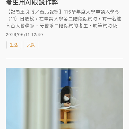
考生用AI眼鏡作弊
【記者王良博／台北報導】115學年度大學申請入學今
（11）日放榜，在申請入學第二階段甄試時，有一名進
入台大醫學系、牙醫系二階甄試的考生，於筆試時使用
「AI眼鏡」作弊被抓包，是台大申請入學二階甄試首次
2026/06/11 12:40
出現用AI眼鏡作弊。另外，台大電機系有考生，在書審
生活
文教
資料將「化學奧林匹亞競賽全國初選」獲獎，「膨風」
為化奧國際賽事獲獎，同樣被抓包。