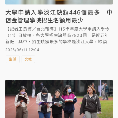
大學申請入學淡江缺額446個最多 中
信金管理學院招生名額用最少
【記者王良博／台北報導】115學年度大學申請入學今
（11）日放榜，各大學招生缺額為7823個，是近五年
新低。其中，招生缺額最多的學校是淡江大學，缺額有
446個，但該校招生名額使用率仍超過8成，招生名額
2026/06/11 12:04
使用率最低的學校，則是中信金融管理學院，僅有
生活
文教
41.46％。另外，主要頂大當中，清大缺額51個最少，
成大缺額237個最多。