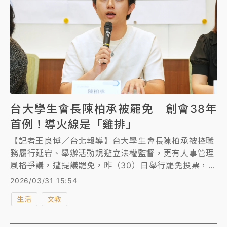
台大學生會長陳柏承被罷免 創會38年
首例！導火線是「雞排」
【記者王良博／台北報導】台大學生會長陳柏承被控職
務履行延宕、舉辦活動規避立法權監督，更有人事管理
風格爭議，遭提議罷免，昨（30）日舉行罷免投票，通
過他的罷免案，成為學生會創會38年，第一位被罷免的
2026/03/31 15:54
會長。陳柏承反控，是因私人恩怨與權力角力，才遭到
生活
文教
罷免。