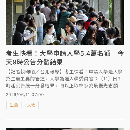
考生快看！大學申請入學5.4萬名額 今
天9時公告分發結果
【記者賴昀岫／台北報導】考生快看！申請入學是大學
招生最主要的管道，大學甄選入學委員會今（11）日9
時起公告統一分發結果，將以正取校系為最優先志願分
發，如對分發結果有疑義，可於明（12）日中午12時前
2026/06/11 07:00
透過網路申請複查。
生活
文教