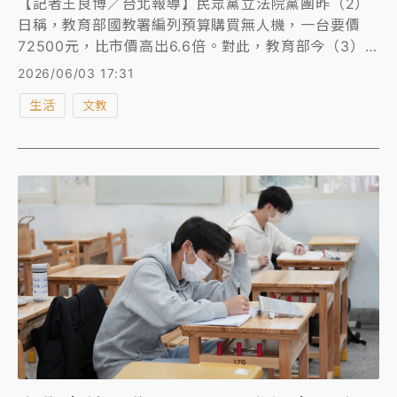
【記者王良博／台北報導】民眾黨立法院黨團昨（2）
日稱，教育部國教署編列預算購買無人機，一台要價
72500元，比市價高出6.6倍。對此，教育部今（3）
日回應，規劃的內容不只有單一無人機，還有遙控器、
2026/06/03 17:31
電池、耗材、維修保固以及無人機足球的感應式球門
生活
文教
等，民眾黨黨團所說的是單一空機價格，教育部規劃採
購的則是完整教學配套。