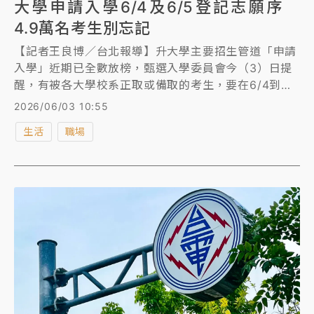
大學申請入學6/4及6/5登記志願序
4.9萬名考生別忘記
【記者王良博／台北報導】升大學主要招生管道「申請
入學」近期已全數放榜，甄選入學委員會今（3）日提
醒，有被各大學校系正取或備取的考生，要在6/4到
6/5的上午9時到晚上9時，至甄選會網站登記志願序，
2026/06/03 10:55
才能參與統一分發，否則視同放棄錄取資格，符合登記
生活
職場
資格者共有49425人。