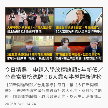
今日精選｜申請入學放榜缺額5年新低／
台灣富豪榜洗牌！8人靠AI半導體新進榜
【知新聞編輯部／台北報導】每日一推《今日新聞精
選》，帶您快速掌握台灣最新社會大小事、財經投資動
態、國際情勢脈動、政治政策走向，以及生活消費情
報，幫助讀者全面了解正在發生的焦點新聞。
2026/06/11 14:24