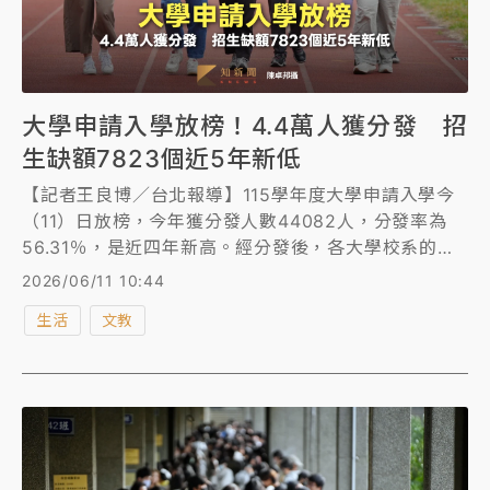
大學申請入學放榜！4.4萬人獲分發 招
生缺額7823個近5年新低
【記者王良博／台北報導】115學年度大學申請入學今
（11）日放榜，今年獲分發人數44082人，分發率為
56.31％，是近四年新高。經分發後，各大學校系的招
生缺額為7823個，比去年減少373個，是近五年新
2026/06/11 10:44
低。大學甄選入學委員會分析，招生缺額減少，是因大
生活
文教
學錄取名額數增加且考生就讀意願較高，完成志願序登
記人數增加所致。