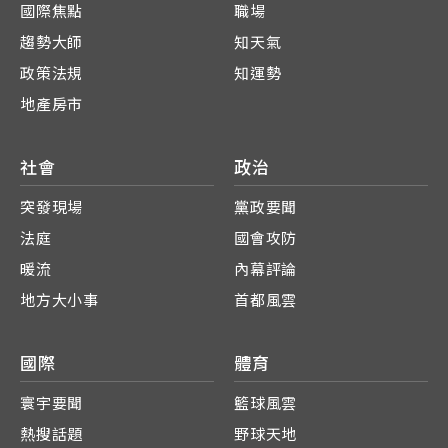
國際焦點
職場
趨勢大師
知天氣
政策法規
知運勢
地產房市
社會
政治
突發現場
黨政要聞
法庭
國會攻防
暖流
內幕評論
地方大小事
首都風雲
國際
體育
寰宇要聞
籃球風雲
熱搜話題
野球天地