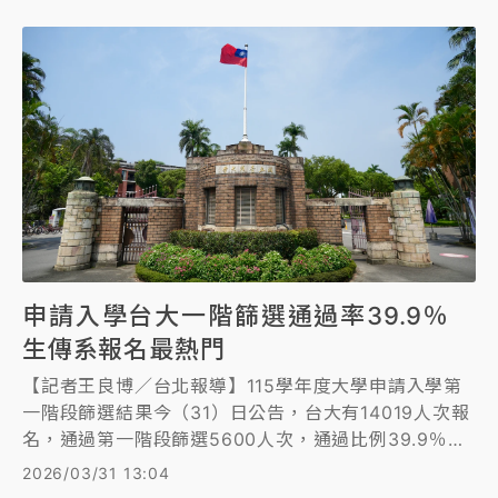
申請入學台大一階篩選通過率39.9％
生傳系報名最熱門
【記者王良博／台北報導】115學年度大學申請入學第
一階段篩選結果今（31）日公告，台大有14019人次報
名，通過第一階段篩選5600人次，通過比例39.9％，
最多人報名的科系是生傳系，有522人報名，最後有62
2026/03/31 13:04
人通過第一階段篩選。