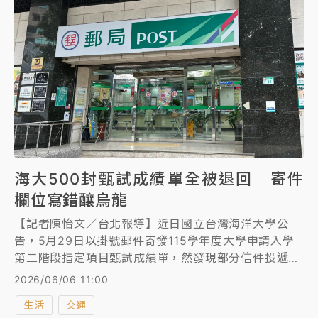
海大500封甄試成績單全被退回 寄件
欄位寫錯釀烏龍
【記者陳怡文／台北報導】近日國立台灣海洋大學公
告，5月29日以掛號郵件寄發115學年度大學申請入學
第二階段指定項目甄試成績單，然發現部分信件投遞失
敗而被退回的情形，故提醒未收到紙本成績單的考生，
2026/06/06 11:00
務必至報名系統查詢成績及錄取狀況，傳出就是中華郵
生活
交通
政內部疏失，對此，中華郵政表示，海大把寄件人寫到