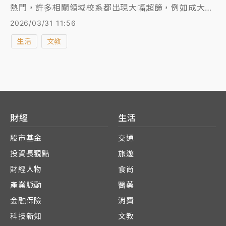
熱門，許多相關領域校系都出現大幅超篩，例如成大電
機系乙組超篩120人，台大機械系超篩124人，靜宜大
2026/03/31 11:56
學人工智慧應用學系更超篩353人，整體而言，超篩較
生活
文教
多的校系，大多為AI、機械與半導體領域相關。
財經
生活
股市基金
交通
投資長觀點
旅遊
財經人物
食尚
產業脈動
醫藥
金融保險
消費
科技新知
文教