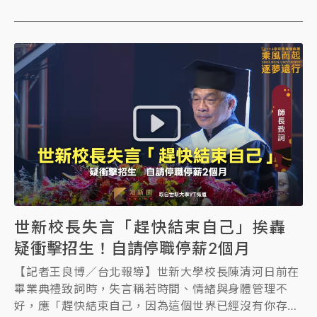
收件人的位置，導致機器分檢判讀後，處理人員也沒有
解決到這個問題，信件被送回海大，內部將進行非標準
的輸寫格式時，機器的判讀有落差怎麼來輔助。
世新校長失言「趕快結束自己」挨轟
疑衝擊招生！自請停職停薪2個月
【記者王良博／台北報導】世新大學校長陳清河日前在
畢業典禮致詞時，失言稱若時間、情緒與身體管理不
好，應「趕快結束自己，因為這個世界已經沒有你存在