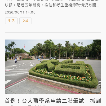
缺額，是近五年新高，推估和考生重複錄取情況有關。
另外，成大牙醫系招生名額9人，最終僅分發到1人，原
2026/06/11 14:06
因同樣是重複錄取其他校系所致。
生活
文教
首例！台大醫學系申請二階筆試 抓到