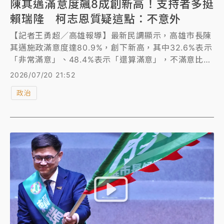
陳其邁滿意度飆8成創新高！支持者多挺
賴瑞隆 柯志恩質疑這點：不意外
【記者王勇超／高雄報導】最新民調顯示，高雄市長陳
其邁施政滿意度達80.9%，創下新高，其中32.6%表示
「非常滿意」、48.4%表示「還算滿意」，不滿意比例
為10.6%。交叉分析顯示，國民黨支持者中有61.6%對
2026/07/20 21:52
陳其邁施政表示滿意。此外，在對陳其邁施政表示滿意
政治
的受訪者中，43.7%表態支持民進黨籍高雄市長參選人
賴瑞隆，18.6%支持國民黨籍參選人柯志恩，對此，賴
瑞隆表示，民調趨勢與團隊掌握一致；柯志恩則質疑樣
本結構失衡，認為結果不足為奇。