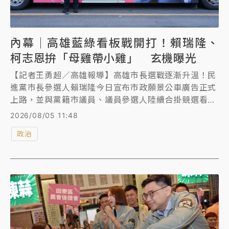
內幕｜高雄藍綠看板戰開打！賴瑞隆、
柯志恩拚「母雞帶小雞」 玄機曝光
【記者王勇超／高雄報導】高雄市長選戰逐漸升溫！民
進黨市長參選人賴瑞隆今日宣布市政願景公車廣告正式
上路，並與黨籍市議員、議員參選人陸續合掛競選看
板；國民黨市長參選人柯志恩陣營則強調，聯合看板早
2026/08/05 11:48
已完成布局。選戰幕僚分析，表面上是街頭文宣戰開
政治
打，實際上卻透露藍綠都已完成黨內整隊，選戰正式從
初選、提名階段，轉入市長帶領議員的「母雞帶小雞」
模式。