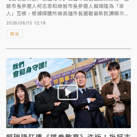
營市長參選人柯志恩和綠營市長參選人賴瑞隆為「家
人」互槓，根據媒體所做高雄市長選戰最新民調顯示，
賴瑞隆以45.1%支持度領先國民黨立委柯志恩的
2026/06/15 12:19
24.8%，雙方差距達20.3個百分點，另有近3成選民尚
政治
未決定投票意向。面對民調領先，賴瑞隆表示，高雄市
民選擇的是前進與未來；柯志恩則反擊，質疑綠營近期
密集釋出民調帶動聲量，強調選舉不應淪為數字競賽，
最終仍須回歸政策與市民信任。