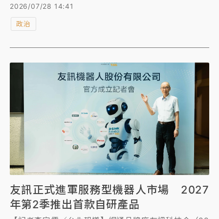
台，「大概就不需要倒閣」；民進黨高雄市長參選人賴
2026/07/28 14:41
瑞隆則認為，是否提出倒閣屬立法院依憲政機制行使職
政治
權，但朝野當前更應聚焦中央總預算及重大法案審議，
避免影響高雄建設與產業發展，藍綠隔空交鋒。
友訊正式進軍服務型機器人市場 2027
年第2季推出首款自研產品