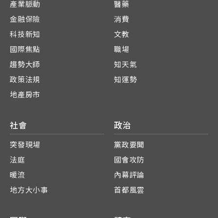
產業脈動
醫藥
金融保險
消費
科技新知
文教
國際焦點
職場
趨勢大師
知天氣
政策法規
知運勢
地產房市
社會
政治
突發現場
黨政要聞
法庭
國會攻防
暖流
內幕評論
地方大小事
首都風雲