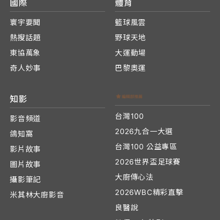
國際
體育
寰宇要聞
籃球風雲
熱搜話題
野球天地
東協萬象
大運動場
奇人妙事
巴黎奧運
知影
台灣100
影音頻道
2026九合一大選
鴿知窩
台灣100 公益專區
影片故事
2026世界盃足球賽
圖片故事
大廚傳心法
攝影筆記
2026WBC精彩直擊
米其林大廚影音
良醫說