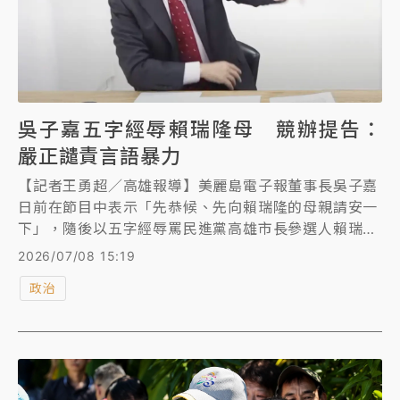
吳子嘉五字經辱賴瑞隆母 競辦提告：
嚴正譴責言語暴力
【記者王勇超／高雄報導】美麗島電子報董事長吳子嘉
日前在節目中表示「先恭候、先向賴瑞隆的母親請安一
下」，隨後以五字經辱罵民進黨高雄市長參選人賴瑞隆
及其母親，引發爭議。賴瑞隆競選辦公室今天發表聲
2026/07/08 15:19
明，譴責相關言論涉及羞辱及貶抑女性人格，並表示已
政治
委請律師依法提告。