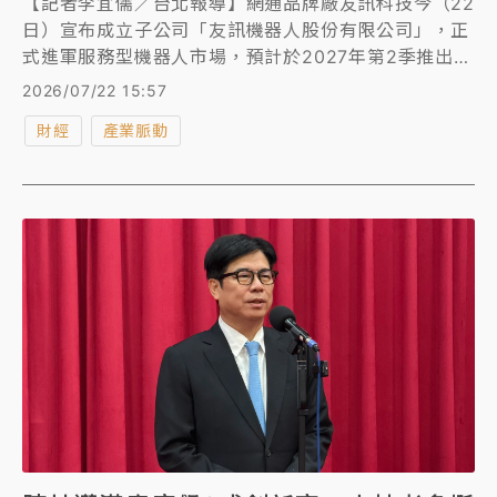
【記者李宜儒／台北報導】網通品牌廠友訊科技今（22
日）宣布成立子公司「友訊機器人股份有限公司」，正
式進軍服務型機器人市場，預計於2027年第2季推出首
款自研產品，將聚焦「智慧陪伴」與「安全照護」兩大
2026/07/22 15:57
利基應用，結合長年累積的聯網技術、訂閱制管理服
財經
產業脈動
務，採取輕資產營運策略，主攻SaaS軟體服務、雲端
平台與AI應用生態系。