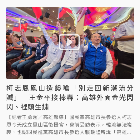
柯志恩鳳山造勢嗆「別走回新潮流分
贓」 王金平接棒轟：高雄外面金光閃
閃、裡頭生鏽
【記者王勇超／高雄報導】國民黨高雄市長參選人柯志
恩今天成立鳳山區後援會，會前受訪表示，韓流無法複
製，也認同民進黨高雄市長參選人賴瑞隆所說「高雄不
能走回頭路」，但強調不能走回由新潮流分贓的回頭