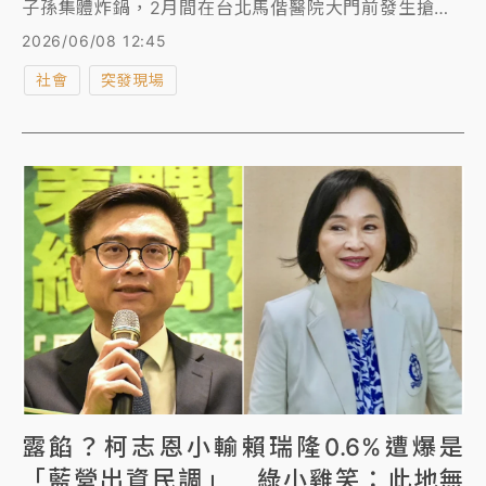
子孫集體炸鍋，2月間在台北馬偕醫院大門前發生搶人
大戰，王姓人瑞看診結束後，13名子孫連人帶輪椅推著
2026/06/08 12:45
王男跑，與賴女發生肢體衝突，賴女怒告13人打傷她還
社會
突發現場
毀損手機，台北地檢署偵辦後，認定王男的1名媳婦、1
名孫子動作較大，傷到賴女，今依過失傷害罪起訴2
人，其餘11名子孫不起訴。另外，王家子孫控告賴女強
制、偽造文書等官司由檢方偵辦中。
露餡？柯志恩小輸賴瑞隆0.6%遭爆是
「藍營出資民調」 綠小雞笑：此地無