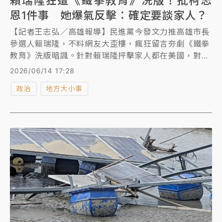
賴瑞隆狂遭《鐵拳教育》洗版！批柯志
恩1件事 她爆氣反擊：確定要談家人？
【記者王志弘／高雄報導】民進黨今發文力推高雄市長
參選人賴瑞隆，不料網友大歪樓，瘋狂留言夯劇《鐵拳
教育》洗版暗諷。針對賴瑞隆抨擊家人都在美國，對手
國民黨柯志恩也火大反擊，根本就是造謠，霸氣回嗆
2026/06/14 17:28
「確定要討論家人嗎？跟你的團隊想清楚再來說吧！」
政治
地方大小事