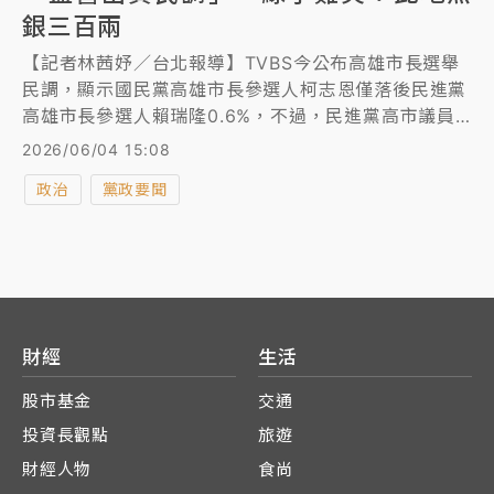
銀三百兩
【記者林茜妤／台北報導】TVBS今公布高雄市長選舉
民調，顯示國民黨高雄市長參選人柯志恩僅落後民進黨
高雄市長參選人賴瑞隆0.6%，不過，民進黨高市議員
參選人蔡秉璁指出，TVBS新聞網報導第一時間曾寫到
2026/06/04 15:08
該份民調「由藍營委託TVBS進行」，隨後又編輯刪去
政治
黨政要聞
這幾個字，雖然目前並無規定民調必須揭露出資委託單
位，但這樣「寫了又刪」，根本是此地無銀三百兩，如
果不是國民黨自己耍笨，就是把選民當笨蛋，而民調的
目的性也昭然若揭。
財經
生活
股市基金
交通
投資長觀點
旅遊
財經人物
食尚