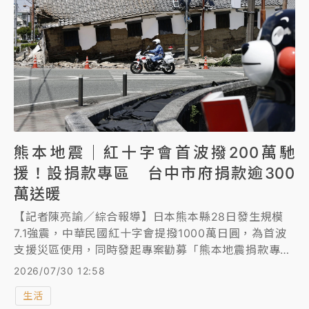
熊本地震｜紅十字會首波撥200萬馳
援！設捐款專區 台中市府捐款逾300
萬送暖
【記者陳亮諭／綜合報導】日本熊本縣28日發生規模
7.1強震，中華民國紅十字會提撥1000萬日圓，為首波
支援災區使用，同時發起專案勸募「熊本地震捐款專
區」。台中市政府昨（29日）捐10萬美元、民進黨多
2026/07/30 12:58
名立委也出1個月薪資，協助熊本震災重建。
生活