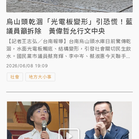
烏山頭乾涸「光電板變形」引恐慌！藍
議員籲拆除 黃偉哲允行文中央
【記者王志弘／台南報導】台南烏山頭水庫日前驚傳乾
涸，水面光電板觸底、結構變形，引發社會關切民生飲
水。國民黨市議員蔡育輝、李中岑、蔡淑惠今天聯手質
詢，強力要求停止在水庫種電並拆除光電板，獲市長黃
2026/06/08 19:09
偉哲允諾會正式行文中央反映地方心聲。市府則強調，
社會
地方大小事
水質監測合格，請市民不要恐慌。