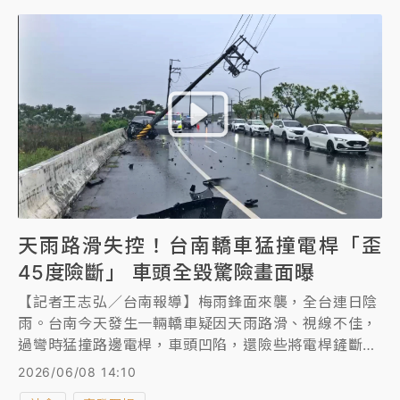
5月間判NONO無罪，主要理由是除了2名女子的單方
面指控，欠缺其他補強證據，士林地檢署不服無罪判
決，今提上訴，將由高等法院審理。
天雨路滑失控！台南轎車猛撞電桿「歪
45度險斷」 車頭全毀驚險畫面曝
【記者王志弘／台南報導】梅雨鋒面來襲，全台連日陰
雨。台南今天發生一輛轎車疑因天雨路滑、視線不佳，
過彎時猛撞路邊電桿，車頭凹陷，還險些將電桿鏟斷、
所幸駕駛僅額頭輕微擦傷。警方排除毒駕酒駕，呼籲用
2026/06/08 14:10
路人雨天務必放慢車速。