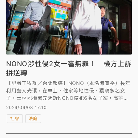
NONO涉性侵2女一審無罪！ 檢方上訴
拼逆轉
【記者丁牧群／台北報導】NONO（本名陳宣裕）長年
利用藝人光環，在車上、住家等地性侵、猥褻多名女
子，士林地檢署先起訴NONO侵犯6名女子案，高等法
院維持一審見解，僅認定NONO在車上摸一名小模大
2026/06/08 17:10
腿，企圖性侵沒得逞，先前依強制性交未遂罪判他2年6
社會
法庭
月徒刑，檢方放棄上訴，但NONO已上訴由最高法院審
理中。NONO另遭起訴性侵1名按摩女、在車上強吻1名
女粉絲還摸胸，涉犯強制性交、強制猥褻罪，士林地院