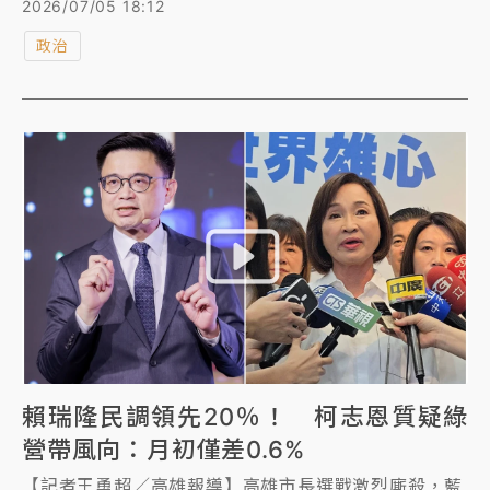
2026/07/05 18:12
路；前立法院長王金平站台時則形容，高雄近年高科技
政治
產業發展有成，但傳統產業低迷，如同「鐵管外面金光
閃閃、裡頭卻生鏽」，相信柯志恩會以政策改變高雄。
賴瑞隆民調領先20％！ 柯志恩質疑綠
營帶風向：月初僅差0.6%
【記者王勇超／高雄報導】高雄市長選戰激烈廝殺，藍