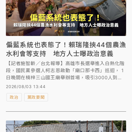
偏藍系統也表態了！賴瑞隆挾44個農漁
水利會等支持 地方人士曝政治意義
【記者施智齡／台北報導】高雄市長選舉進入白熱化階
段，國民黨參選人柯志恩啟動「廟口那卡西」巡迴， 1
日晚間在楠梓三山國王廟舉辦首場，吸引3000人到
場，讓藍營內部樂喊「高雄起風了」。而民進黨參選人
2026/08/03 13:44
賴瑞隆昨在44個龐大體系後援下，成立「農漁水利後援
政治
黨政要聞
總會」，出席人數爆棚，超乎主辦單位預期。 地方人
士觀察，這場活動的最大政治意義，是「誰站出來」，
農會長期被視為「偏藍」系統，也是國民黨長期經營的
重要地方組織，但這次27個農會皆派代表出席、力挺賴
瑞隆，堪稱農會系統突破傳統藍綠的一次重要表態。