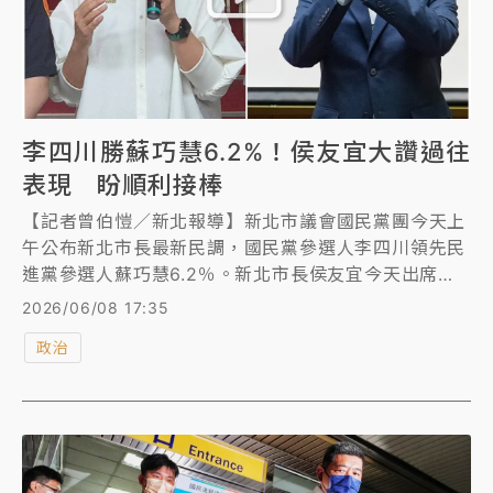
李四川勝蘇巧慧6.2%！侯友宜大讚過往
表現 盼順利接棒
【記者曾伯愷／新北報導】新北市議會國民黨團今天上
午公布新北市長最新民調，國民黨參選人李四川領先民
進黨參選人蘇巧慧6.2％。新北市長侯友宜今天出席活
動對此受訪表示，李四川過去曾任新北市副市長，對新
2026/06/08 17:35
北市政相當瞭解，尤其他是基層工業出身，有行政效
政治
率，會順利接棒。