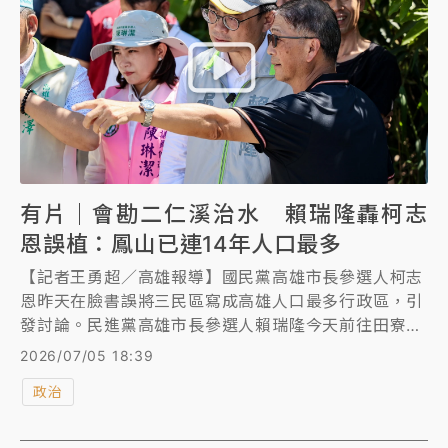
有片｜會勘二仁溪治水 賴瑞隆轟柯志
恩誤植：鳳山已連14年人口最多
【記者王勇超／高雄報導】國民黨高雄市長參選人柯志
恩昨天在臉書誤將三民區寫成高雄人口最多行政區，引
發討論。民進黨高雄市長參選人賴瑞隆今天前往田寮區
會勘二仁溪整治工程，會前受訪表示，鳳山區自2012
2026/07/05 18:39
年起就是高雄人口最多行政區，至今已連續14年居冠，
政治
對柯志恩團隊出現這項錯誤感到訝異；賴瑞隆也要求相
關單位把握颱風來襲前完成疏濬，並向中央爭取3億元
改建月世界抽水站。