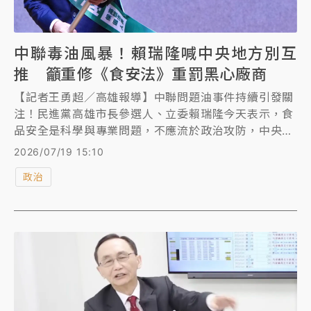
中聯毒油風暴！賴瑞隆喊中央地方別互
推 籲重修《食安法》重罰黑心廠商
【記者王勇超／高雄報導】中聯問題油事件持續引發關
注！民進黨高雄市長參選人、立委賴瑞隆今天表示，食
品安全是科學與專業問題，不應流於政治攻防，中央與
地方應各司其職、共同把關，同時呼籲朝野儘速推動修
2026/07/19 15:10
法，強化裁罰與稽查機制，嚴懲不肖業者，防堵食安漏
政治
洞，守護國人健康。