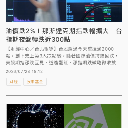
油價跌2%！那斯達克期指跌幅擴大 台
指期夜盤轉跌近300點
【財經中心╱台北報導】台股經過今天重挫逾2000
點，創下史上第3大跌點後，隨著國際油價持續回跌，
美股期指漲跌互見，道瓊翻紅，那指期跌微略微收斂，
台指期夜盤原本翻黑跌近200點，截至下午16時50分
2026/07/28 19:12
左右約上漲200點，不過，隨著那斯達克期指跌幅擴
財經
股市基金
大，台指期夜盤19時過後轉跌270點。