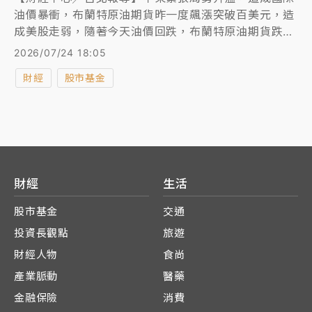
油價暴衝，布蘭特原油期貨昨一度飆漲突破百美元，造
成美股走弱，隨著今天油價回跌，布蘭特原油期貨跌逾
4%，帶動美股期指反彈，台指期夜盤在下午18時左右
2026/07/24 18:05
漲逾400點收復44000點。
財經
股市基金
財經
生活
股市基金
交通
投資長觀點
旅遊
財經人物
食尚
產業脈動
醫藥
金融保險
消費