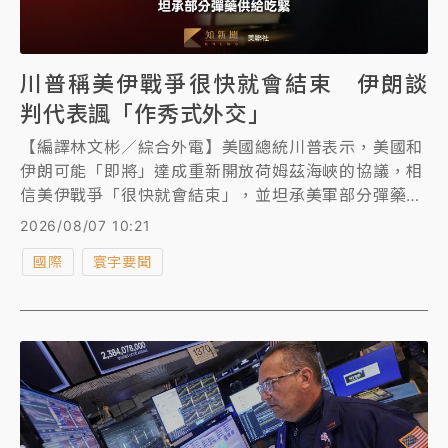
川普稱美伊戰爭很快就會結束 伊朗談
判代表諷「作秀式外交」
【編譯林文彬／綜合外電】美國總統川普表示，美國和
伊朗可能「即將」達成重新開放荷姆茲海峽的協議，相
信美伊戰爭「很快就會結束」，並坦承美軍部分彈藥供
給吃緊。伊朗首席談判代表則指控川普表演「作秀式外
2026/08/07 10:21
交」，諷刺川普說法反反覆覆。
國際
寰宇要聞