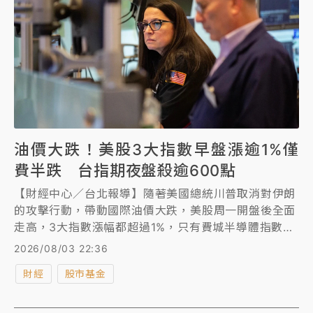
油價大跌！美股3大指數早盤漲逾1%僅
費半跌 台指期夜盤殺逾600點
【財經中心／台北報導】隨著美國總統川普取消對伊朗
的攻擊行動，帶動國際油價大跌，美股周一開盤後全面
走高，3大指數漲幅都超過1%，只有費城半導體指數翻
黑，台指期夜盤則下殺逾600點。
2026/08/03 22:36
財經
股市基金