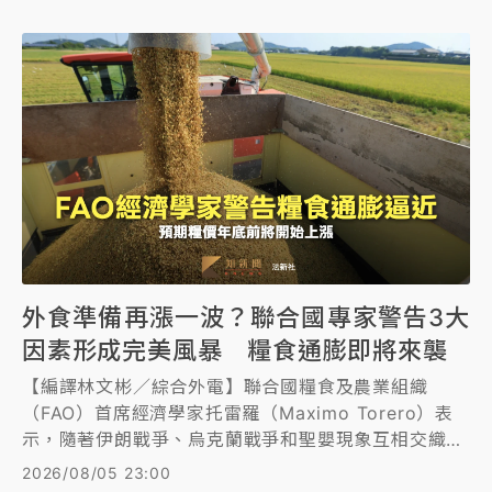
外食準備再漲一波？聯合國專家警告3大
因素形成完美風暴 糧食通膨即將來襲
【編譯林文彬／綜合外電】聯合國糧食及農業組織
（FAO）首席經濟學家托雷羅（Maximo Torero）表
示，隨著伊朗戰爭、烏克蘭戰爭和聖嬰現象互相交織，
形成成本上漲及農穫減少的完美風暴，新一波糧食通膨
2026/08/05 23:00