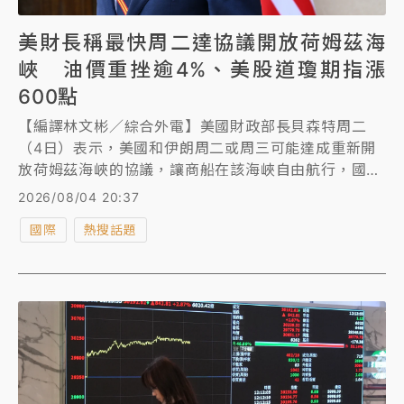
美財長稱最快周二達協議開放荷姆茲海
峽 油價重挫逾4%、美股道瓊期指漲
600點
【編譯林文彬／綜合外電】美國財政部長貝森特周二
（4日）表示，美國和伊朗周二或周三可能達成重新開
放荷姆茲海峽的協議，讓商船在該海峽自由航行，國際
油價盤中應聲重挫逾4%，美國股市期貨則走揚，美股
2026/08/04 20:37
開盤後標普500指數可望改寫歷史新高。
國際
熱搜話題