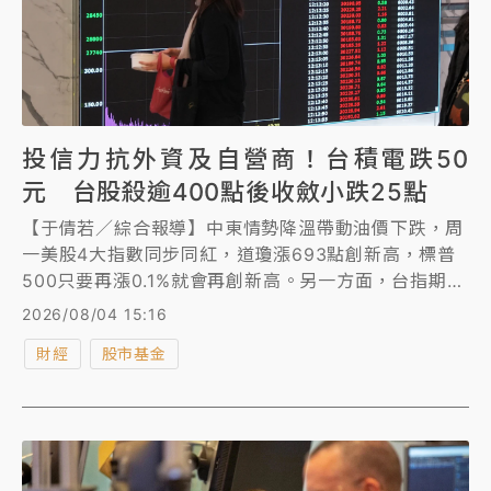
投信力抗外資及自營商！台積電跌50
元 台股殺逾400點後收斂小跌25點
【于倩若／綜合報導】中東情勢降溫帶動油價下跌，周
一美股4大指數同步同紅，道瓊漲693點創新高，標普
500只要再漲0.1%就會再創新高。另一方面，台指期夜
盤收盤跌67點。
2026/08/04 15:16
財經
股市基金