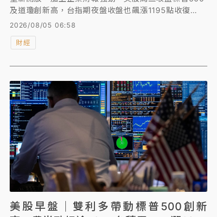
及道瓊創新高，台指期夜盤收盤也飆漲1195點收復
44K。
2026/08/05 06:58
財經
美股早盤｜雙利多帶動標普500創新