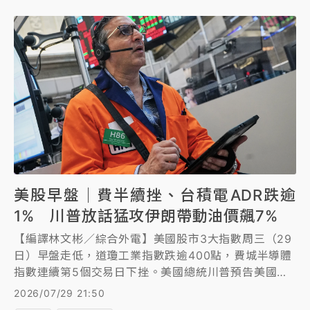
美股早盤｜費半續挫、台積電ADR跌逾
1% 川普放話猛攻伊朗帶動油價飆7%
【編譯林文彬／綜合外電】美國股市3大指數周三（29
日）早盤走低，道瓊工業指數跌逾400點，費城半導體
指數連續第5個交易日下挫。美國總統川普預告美國將
猛烈攻擊伊朗，帶動國際油價周三盤中大漲逾7%。
2026/07/29 21:50