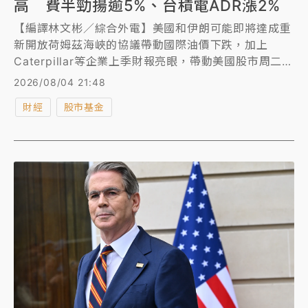
高 費半勁揚逾5%、台積電ADR漲2%
【編譯林文彬／綜合外電】美國和伊朗可能即將達成重
新開放荷姆茲海峽的協議帶動國際油價下跌，加上
Caterpillar等企業上季財報亮眼，帶動美國股市周二
（4日）早盤走揚，標普500指數改寫歷史新高。
2026/08/04 21:48
財經
股市基金