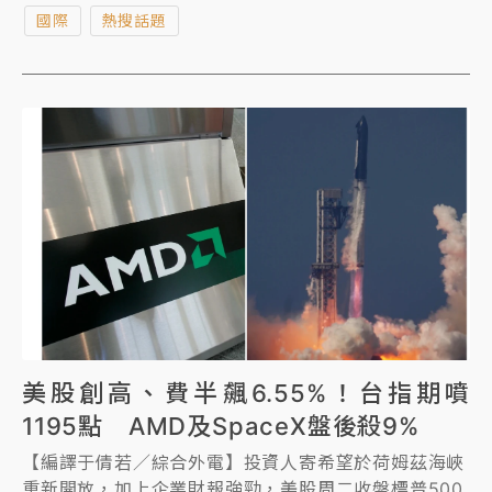
可能即將席捲全球。
國際
熱搜話題
美股創高、費半飆6.55%！台指期噴
1195點 AMD及SpaceX盤後殺9%
【編譯于倩若／綜合外電】投資人寄希望於荷姆茲海峽
重新開放，加上企業財報強勁，美股周二收盤標普500