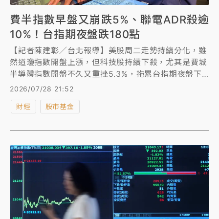
費半指數早盤又崩跌5%、聯電ADR殺逾
10%！台指期夜盤跌180點
【記者陳建彰／台北報導】美股周二走勢持續分化，雖
然道瓊指數開盤上漲，但科技股持續下殺，尤其是費城
半導體指數開盤不久又重挫5.3%，拖累台指期夜盤下
跌180點。
2026/07/28 21:52
財經
股市基金