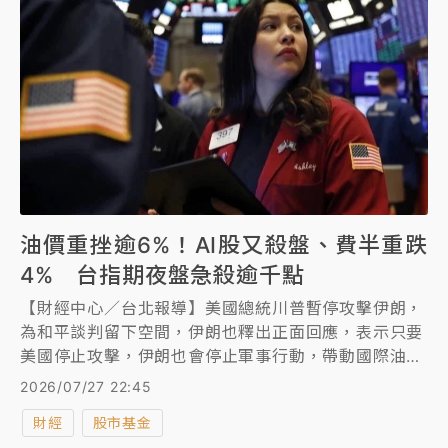
油價重挫逾6%！AI股又殺盤、費半重跌
4% 台指期夜盤急殺逾千點
【財經中心／台北報導】美國總統川普暫停攻擊伊朗，
為和平談判留下空間，伊朗也釋出正面回應，表示只要
美國停止攻擊，伊朗也會停止軍事行動，帶動國際油價
大跌，美股周一開盤也全面反彈，不過，隨著費城半導
2026/07/27 22:45
體指數重挫逾4%，台指期夜盤也急殺逾千點。
財經
股市基金