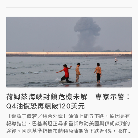
荷姆茲海峽封鎖危機未解 專家示警：
Q4油價恐再飆破120美元
【編譯于倩若／綜合外電】油價上周五下跌，原因是有
報導指出，巴基斯坦正尋求重新啟動美國與伊朗談判的
途徑。國際基準指標布蘭特原油期貨下跌近4%，收在