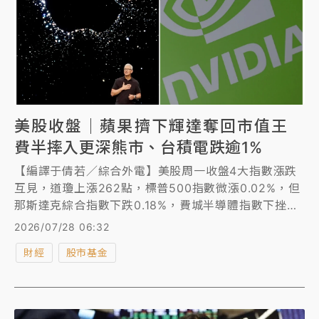
美股收盤｜蘋果擠下輝達奪回市值王
費半摔入更深熊市、台積電跌逾1%
【編譯于倩若／綜合外電】美股周一收盤4大指數漲跌
互見，道瓊上漲262點，標普500指數微漲0.02%，但
那斯達克綜合指數下跌0.18%，費城半導體指數下挫
2.23%、跌入更深的熊市，台積電ADR收盤跌1.07%。
2026/07/28 06:32
蘋果周一收盤市值升至4.948兆美元，超車輝達的
財經
股市基金
4.759兆美元，奪回市值王寶座。