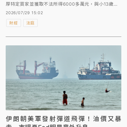
厚特定買家並獲取不法所得6000多萬元，與小13歲的
妻子莊郁琳等人被依《證交法》特別背信等罪起訴。台
2026/07/29 15:02
北地院去年5月開庭時，胡亦嘉對蒞庭的女檢察官陳思
財經
法庭
荔「比中指」，陳思荔請法官量刑時審酌胡亦嘉犯後態
度惡劣。北院今下午依違反《證交法》重判胡亦嘉7
年、併科罰金1億元，偽造文書6月，得易科罰金18萬，
胡妻莊郁琳無罪。全案可上訴。
伊朗朝美軍發射彈道飛彈！油價又暴