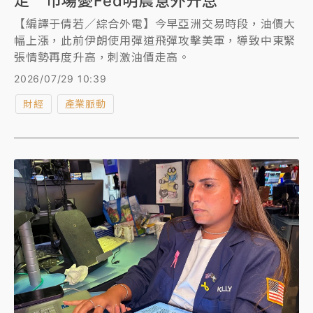
走 市場憂Fed明晨意外升息
【編譯于倩若／綜合外電】今早亞洲交易時段，油價大
幅上漲，此前伊朗使用彈道飛彈攻擊美軍，導致中東緊
張情勢再度升高，刺激油價走高。
2026/07/29 10:39
財經
產業脈動