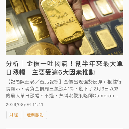
分析｜金價一吐悶氣！創半年來最大單
日漲幅 主要受這6大因素推動
【記者陳建彰╱台北報導】金價出現強勢反彈，根據行
情顯示，現貨金價周三飆漲4.1%，創下了2月3日以來
的最大單日漲幅。不過，彭博宏觀策略師Cameron
Crise認為，雖然金價周三上漲超過4%，但根據其傳統
2026/08/06 11:41
驅動因素來看，它當天實際上反而「應該」略有下跌。
財經
產業脈動