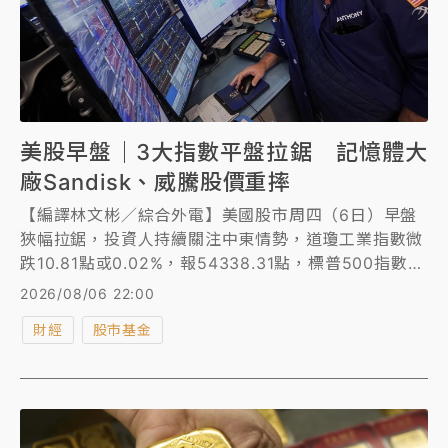
美股早盤｜3大指數平盤拉鋸 記憶體大
廠Sandisk、威騰股價重摔
【編譯林文彬／綜合外電】美國股市周四（6日）早盤
狹幅拉鋸，投資人持續關注中東情勢，道瓊工業指數微
跌10.81點或0.02%，報54338.31點，標普500指數漲
0.2%至7737.05點，那斯達克綜合指數也漲0.2%。
2026/08/06 22:00
財經
股市基金