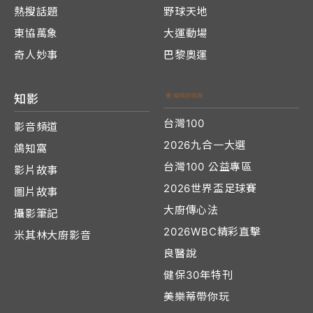
熱搜話題
野球天地
東協萬象
大運動場
奇人妙事
巴黎奧運
知影
台灣100
影音頻道
2026九合一大選
鴿知窩
台灣100 公益專區
影片故事
2026世界盃足球賽
圖片故事
大廚傳心法
攝影筆記
2026WBC精彩直擊
米其林大廚影音
良醫說
健保30年特刊
美樂蒂帶你玩