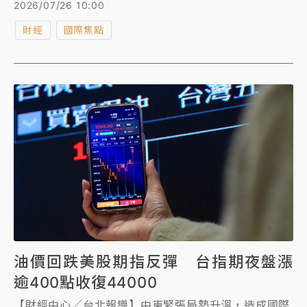
每桶96.78美元；美國西德州原油（WTI）期貨下跌
2026/07/26 10:00
3%，收盤報每桶89.31美元。據《路透》報導，巴基斯
財經
國際焦點
坦推動重啟美伊談判的努力獲得中國支持。 上周布蘭
特原油短暫衝破百美元大關。高盛（Goldman
Sachs）認為，如果荷姆茲海峽（Strait of Hormuz）
的石油運輸中斷未能很快緩解，原油價格可能重新回到
每桶100美元以上。這家投資銀行的分析師估計，如果
這條關鍵水道持續受阻，作為全球基準油價的布蘭特原
油今年第4季可能突破每桶120美元，明年全年均價則
可能超過每桶100美元。
油價回跌美股期指反彈 台指期夜盤漲
逾400點收復44000
【財經中心╱台北報導】中東緊張局勢升溫，造成國際