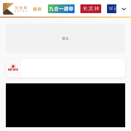
最新
白海豚瘦身！中部以北防劇烈降水 本周天氣展望「多
雨不穩定」
廣告
強風長浪襲馬祖！「白海豚」逼近劃設警戒區 違規戲
水觀浪恐重罰失血
周末精選｜
苯駢芘無安全攝取值！致癌苦茶油下肚 毒
NEWS
物醫籲多吃蔬果代謝
《知新聞》揭「運科計畫」人體實驗黑幕 運動部不追
究！遭監委質疑
▲
台股處置新制明天上路 4大鬆綁一次看
▼
周末精選｜
鎢業董座離奇命喪豪宅！檢警3方向追出前
員工犯案 破案關鍵曝