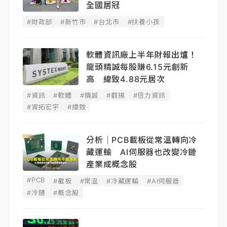
全國居冠
#財政部
#新竹市
#台北市
#扶養小孩
軟體資訊廠上半年財報出爐！
龍頭精誠每股賺6.15元創新
高 緯致4.88元居次
#資訊
#軟體
#精誠
#叡揚
#倍力資訊
#資拓宏宇
#緯致
分析｜PCB載板從常溫轉向冷
藏運輸 AI伺服器也改變冷鏈
產業成概念股
#PCB
#載板
#常溫
#冷藏運輸
#AI伺服器
#冷鏈
#概念股