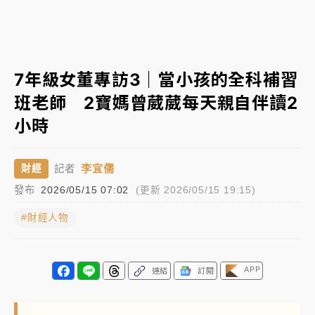
白海豚瘦身！中部以北防劇烈降水 本周天氣展望「多
雨不穩定」
強風長浪襲馬祖！「白海豚」逼近劃設警戒區 違規戲
7年級女董專訪3｜當小孩的全科補習
水觀浪恐重罰失血
班老師 2寶媽曾葳葳每天親自伴讀2
周末精選｜
苯駢芘無安全攝取值！致癌苦茶油下肚 毒
小時
物醫籲多吃蔬果代謝
《知新聞》揭「運科計畫」人體實驗黑幕 運動部不追
李宜儒
財經
記者
究！遭監委質疑
發布
2026/05/15 07:02
(更新 2026/05/15 19:15)
台股處置新制明天上路 4大鬆綁一次看
#財經人物
周末精選｜
鎢業董座離奇命喪豪宅！檢警3方向追出前
員工犯案 破案關鍵曝
APP
連結
訂閱