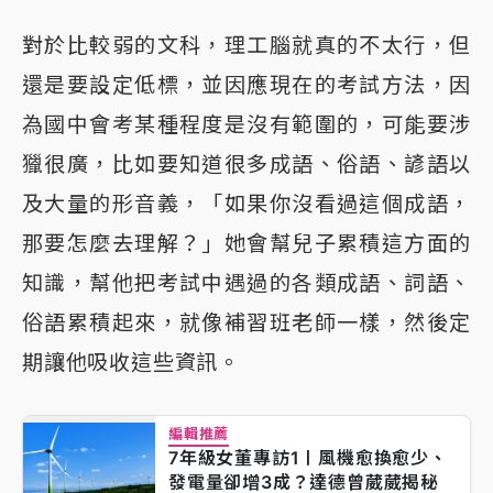
對於比較弱的文科，理工腦就真的不太行，但
還是要設定低標，並因應現在的考試方法，因
為國中會考某種程度是沒有範圍的，可能要涉
獵很廣，比如要知道很多成語、俗語、諺語以
及大量的形音義，「如果你沒看過這個成語，
那要怎麼去理解？」她會幫兒子累積這方面的
知識，幫他把考試中遇過的各類成語、詞語、
俗語累積起來，就像補習班老師一樣，然後定
期讓他吸收這些資訊。
編輯推薦
7年級女董專訪1〡風機愈換愈少、
發電量卻增3成？達德曾葳葳揭秘