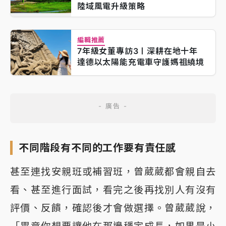
陸域風電升級策略
編輯推薦
7年級女董專訪3〡深耕在地十年
達德以太陽能充電車守護媽祖繞境
不同階段有不同的工作要有責任感
甚至連找安親班或補習班，曾葳葳都會親自去
看、甚至進行面試，看完之後再找別人有沒有
評價、反饋，確認後才會做選擇。曾葳葳說，
「畢竟你想要讓他在那邊穩定成長，如果是小