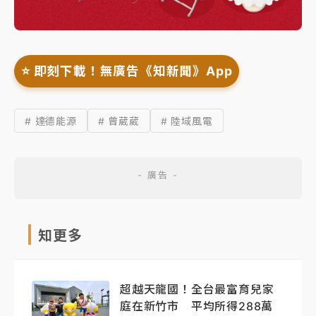
⭐️ 即刻下載！無廣告《知新聞》App
# 達德能源
# 曾葳葳
# 陸域風電
知更多
超越天龍國！全台最富育兒家
庭在新竹市 平均所得288萬