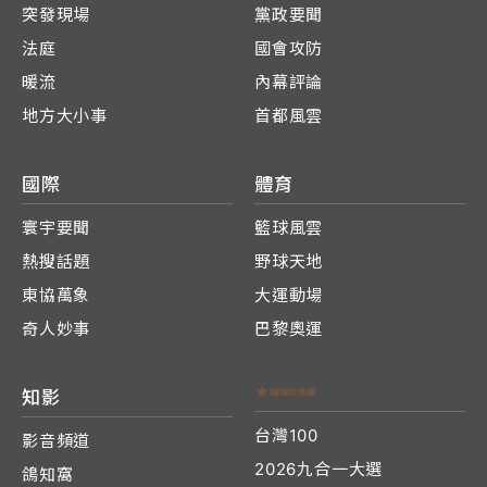
突發現場
黨政要聞
法庭
國會攻防
暖流
內幕評論
地方大小事
首都風雲
國際
體育
寰宇要聞
籃球風雲
熱搜話題
野球天地
東協萬象
大運動場
奇人妙事
巴黎奧運
知影
台灣100
影音頻道
2026九合一大選
鴿知窩