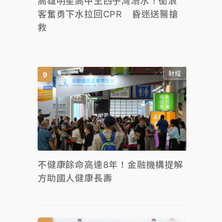
高雄明星高中生西子灣溺水！衝浪
客奮勇下水拉回CPR 昏迷送醫搶
救
財經
不健康餘命高達8年！金融機構提解
方助國人健康長壽