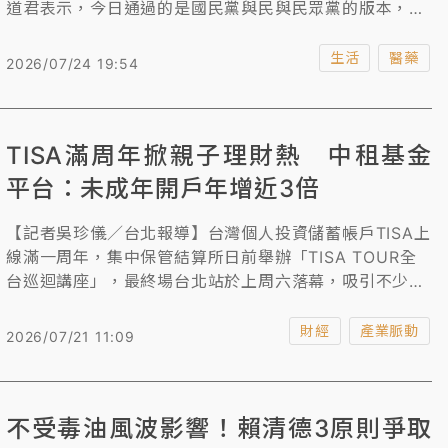
道君表示，今日通過的是國民黨與民與民眾黨的版本，先
前行政院也有公布兒少成長津貼方案，究竟要跟藍白版本
互相獨立，或是整合辦理，將與政院討論後再對外公布。
生活
醫藥
2026/07/24 19:54
TISA滿周年掀親子理財熱 中租基金
平台：未成年開戶年增近3倍
【記者吳珍儀／台北報導】台灣個人投資儲蓄帳戶TISA上
線滿一周年，集中保管結算所日前舉辦「TISA TOUR全
台巡迴講座」，最終場台北站於上周六落幕，吸引不少民
眾參與，退休理財與家庭資產規劃議題再度受到關注。首
家開辦TISA帳戶的民營基金平台中租基金平台，也於現場
財經
產業脈動
2026/07/21 11:09
設攤與民眾互動，其中詢問如何替子女開戶的家長明顯增
加，反映親子理財需求持續升溫。
不受毒油風波影響！賴清德3原則爭取