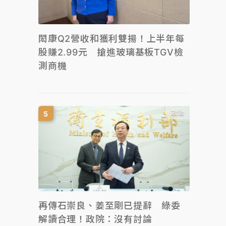
閎康Q2營收和獲利雙揚！上半年每
股賺2.99元 搶進玻璃基板TGV檢
測商機
政治
再傳石崇良、姜至剛已提辭 綠委
解讀合理！政院：沒有討論