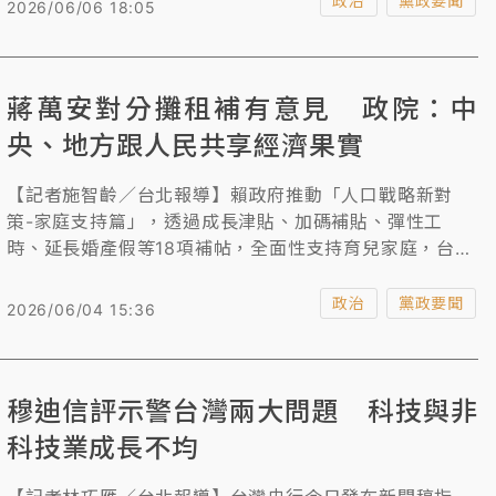
政治
黨政要聞
2026/06/06 18:05
定要選出好人才，跟中央相互合作，並現場力薦新北立委
蘇巧慧、嘉義縣立委蔡易餘、嘉義市立委王美惠等3位縣
市長參選人。
蔣萬安對分攤租補有意見 政院：中
央、地方跟人民共享經濟果實
【記者施智齡／台北報導】賴政府推動「人口戰略新對
策-家庭支持篇」，透過成長津貼、加碼補貼、彈性工
時、延長婚產假等18項補帖，全面性支持育兒家庭，台北
市長蔣萬安、新北市長侯友宜直言不希望「中央請客，地
方買單」，蔣並呼籲中央全額支應租金補貼經費。內政部
政治
黨政要聞
2026/06/04 15:36
指，財劃法修正後，地方統籌分配款增加4千億，住宅相
關稅收也增加2600多億元，因此希望地方政府分攤80億
元的租金補貼。
穆迪信評示警台灣兩大問題 科技與非
科技業成長不均