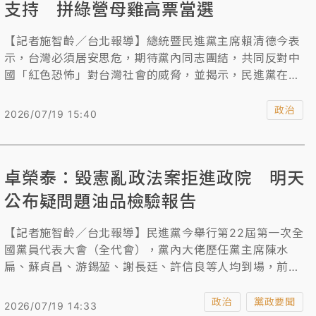
支持 拼綠營母雞高票當選
【記者施智齡／台北報導】總統暨民進黨主席賴清德今表
示，台灣必須居安思危，期待黨內同志團結，共同反對中
國「紅色恐怖」對台灣社會的威脅，並揭示，民進黨在年
底九合一選舉將秉持三大原則，讓人民清楚知道選擇民進
黨，就是選擇穩健改革、選擇更好的生活、選擇台灣持續
政治
2026/07/19 15:40
向前走。
卓榮泰：毀憲亂政法案拒進政院 明天
公布疑問題油品檢驗報告
【記者施智齡／台北報導】民進黨今舉行第22屆第一次全
國黨員代表大會（全代會），黨內大佬歷任黨主席陳水
扁、蘇貞昌、游錫堃、謝長廷、許信良等人均到場，前總
統蔡英文則未出席。中聯毒油風暴延燒，行政院長卓榮泰
在全代會致詞時宣布，明天（20日）將向國人清楚報告通
政治
黨政要聞
2026/07/19 14:33