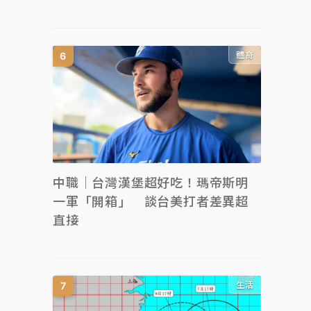
體育
中職｜台灣漢堡超好吃！瑪帝斯明
一軍「開箱」 談台美打者差異超
直接
生活