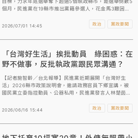
目標，力求年底選舉奪下超過5個執政縣市，距選舉倒數5
個月，民進黨在19縣市推出黨籍參選人，花金馬3艱困選
區仍找無將可戰。黨主席賴清德今親自召開記者會，公布
地方選舉政績及共同政見，替19日全代會誓師大會預先暖
政治
黨政要聞
2026/07/01 14:45
身。
「台灣好生活」挨批動員 綠困惑：在
野不做事，反批執政黨跟民眾溝通？
【記者施智齡／台北報導】民進黨近期展開「台灣好生
活」2026縣市政策說明會，邀請政務官員下鄉宣講，被
國民黨立委指控動員、公器私用，民進黨發言人林楚茵今
回應，該宣講活動完全由黨部主辦，目的在媒合中央行政
團隊、地方第一線交流，向產業代表、社團幹部及基層民
政治
黨政要聞
2026/06/16 15:44
眾說明政策成果與未來規劃，前往第一線聆聽民意、宣導
政策，何錯之有？