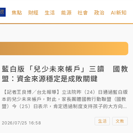
焦點
財經
生活
能源
社會
政治
AI新知
藍白版「兒少未來帳戶」三讀 國教
盟：資金來源穩定是成敗關鍵
【記者王良博／台北報導】立法院昨（24）日通過藍白版
本的兒少未來帳戶，對此，家長團體國教行動聯盟（國教
盟）今（25）日表示，肯定透過制度支持孩子的大方向，
但提醒後續資金來源是否穩定、是否真正照顧到每個孩
子，才是成敗關鍵，另也提出4項建議，包含公布完整財
生活
文教
2026/07/25 16:58
務規畫、整合相關津貼及兒少補助、帳戶提領簡單清楚，