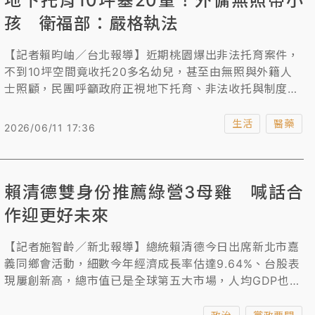
地下托育10坪塞20童！外傭無照帶小
孩 衛福部：嚴格執法
【記者賴昀岫／台北報導】近期桃園爆出非法托育案件，
不到10坪空間竟收托20多名幼兒，甚至由無照與外籍人
士照顧，民團呼籲政府正視地下托育、非法收托與制度失
衡問題。衛福部長石崇良回應，《兒托法》已三讀通過，
一定會嚴格執法保障孩子安全；此外，也已發函針對集合
生活
醫藥
2026/06/11 17:36
住宅管理員不讓稽查人員入內，可商請警察協助、不得拒
絕。
賴清德雙身份推薦綠營3母雞 喊話合
作迎更好未來
【記者施智齡／新北報導】總統賴清德今日出席新北市嘉
義同鄉會活動，細數今年經濟成長率估達9.64%、台股表
現屢創新高，總市值已是全球第五大市場，人均GDP也超
越日本與韓國，台灣持續進步，國人對國家要有信心。身
兼民進黨主席的賴清德也轉換身份，喊話年底選舉地方一