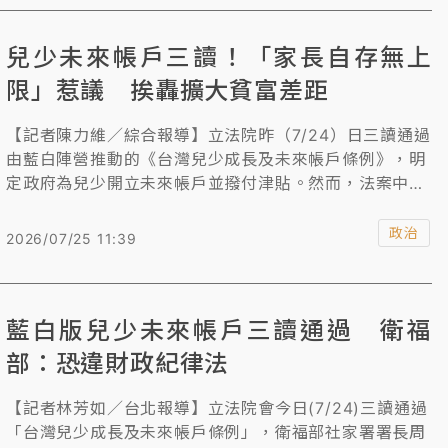
以及建立公開透明的管理制度。
兒少未來帳戶三讀！「家長自存無上
限」惹議 挨轟擴大貧富差距
【記者陳力維／綜合報導】立法院昨（7/24）日三讀通過
由藍白陣營推動的《台灣兒少成長及未來帳戶條例》，明
定政府為兒少開立未來帳戶並撥付津貼。然而，法案中
「家長自存額不設上限」的規定引發綠營立委強烈抨擊，
擔憂此舉將淪為有錢人利用政府資源累積財富的工具，進
政治
2026/07/25 11:39
一步擴大社會貧富差距。對此，行政院強調編列預算為行
政院憲法職權，將持續依既有政策推動每人每月5000元
的成長津貼；教育團體則呼籲政府應提出完整財務規劃，
藍白版兒少未來帳戶三讀通過 衛福
確保經費穩定不排擠其他福利。
部：恐違財政紀律法
【記者林芳如／台北報導】立法院會今日(7/24)三讀通過
「台灣兒少成長及未來帳戶條例」，衛福部社家署署長周