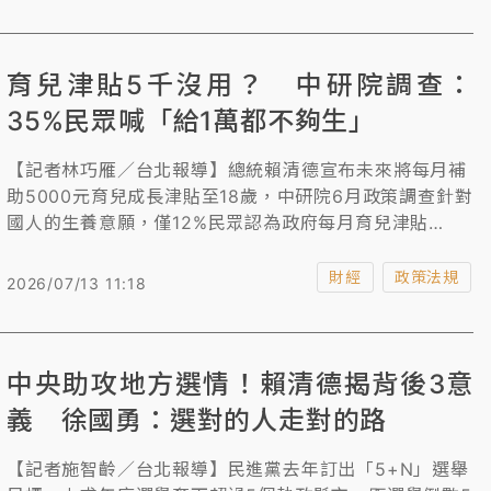
報機關責任義務，跟各種問題油品批號的檢驗報告，把人
民食安放在最優先。
育兒津貼5千沒用？ 中研院調查：
35%民眾喊「給1萬都不夠生」
【記者林巧雁／台北報導】總統賴清德宣布未來將每月補
助5000元育兒成長津貼至18歲，中研院6月政策調查針對
國人的生養意願，僅12%民眾認為政府每月育兒津貼
5000元有生養誘因，35%消費者則認為，就算每月1萬都
不夠。
財經
政策法規
2026/07/13 11:18
中央助攻地方選情！賴清德揭背後3意
義 徐國勇：選對的人走對的路
【記者施智齡／台北報導】民進黨去年訂出「5+N」選舉