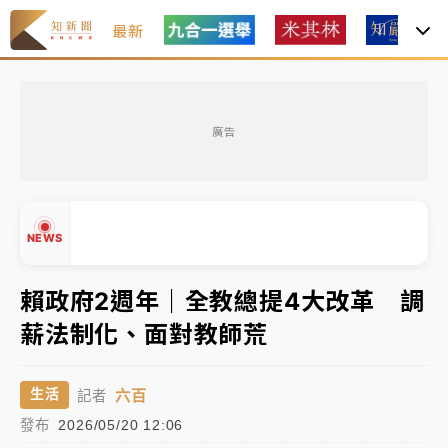
最新
油價持續凍漲！ 中油宣布下周一汽柴油價格維持不變
廣告
中颱白海豚進逼！台北喜來登圍籬傾倒砸傷人 民權西
路鷹架倒塌壓2車
有片｜
白海豚暴風圈逼近！新北淡水赫見龍捲風 榕樹
NEWS
連根拔起
中颱白海豚風雨來了！中部以北防豪雨 今晚、明天影
賴政府2週年｜全教總提4大改革 調
響最劇烈
薪法制化、面對教師荒
白海豚逼近！北市水門只出不進 未移置車輛最高罰
▲
4800＋拖吊費
▼
六百
生活
記者
油價持續凍漲！ 中油宣布下周一汽柴油價格維持不變
發布
2026/05/20 12:06