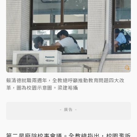
賴清德就職兩週年，全教總呼籲推動教育問題四大改
革，圖為校園示意圖。梁建裕攝
第二是廢除校事會議。全教總指出，校園濫訴