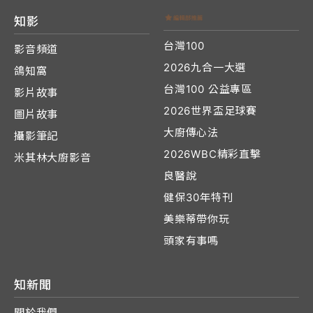
知影
台灣100
影音頻道
2026九合一大選
鴿知窩
台灣100 公益專區
影片故事
2026世界盃足球賽
圖片故事
大廚傳心法
攝影筆記
2026WBC精彩直擊
米其林大廚影音
良醫說
健保30年特刊
美樂蒂帶你玩
頭家有事嗎
知新聞
關於我們