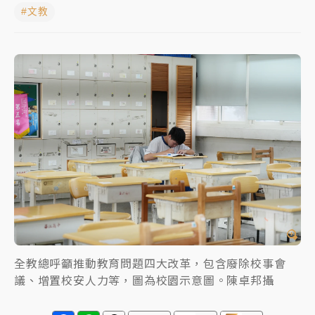
#文教
中颱白海豚進逼！台北喜來登圍籬傾倒砸傷人 民權西
路鷹架倒塌壓2車
有片｜
白海豚暴風圈逼近！新北淡水赫見龍捲風 榕樹
連根拔起
中颱白海豚風雨來了！中部以北防豪雨 今晚、明天影
響最劇烈
白海豚逼近！北市水門只出不進 未移置車輛最高罰
4800＋拖吊費
全教總呼籲推動教育問題四大改革，包含廢除校事會
議、增置校安人力等，圖為校園示意圖。陳卓邦攝