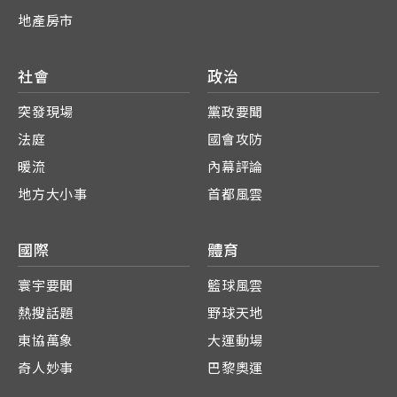
地產房市
社會
政治
突發現場
黨政要聞
法庭
國會攻防
暖流
內幕評論
地方大小事
首都風雲
國際
體育
寰宇要聞
籃球風雲
熱搜話題
野球天地
東協萬象
大運動場
奇人妙事
巴黎奧運