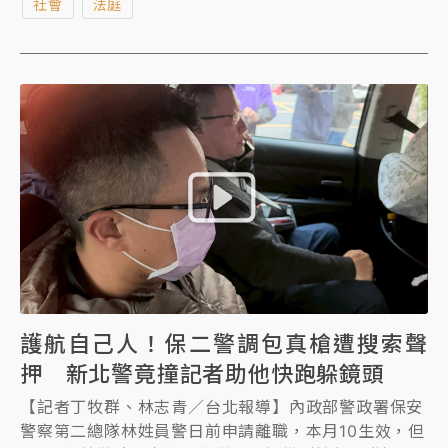
社會
法庭
男並搜索住處，台北地檢署複訊後，認為林男有逃亡、
勾串之虞，聲押禁見，但台北地院漏夜開庭後，今凌晨
裁定林男20萬元交保，限制出境、出海及住居。
護航自己人！保二警調包真槍遭搜索聲
押 新北警竟撞記者助他快跑躲鏡頭
【記者丁牧群、林志青／台北報導】內政部警政署保安
警察第二總隊林姓員警日前申請離職，本月10生效，但