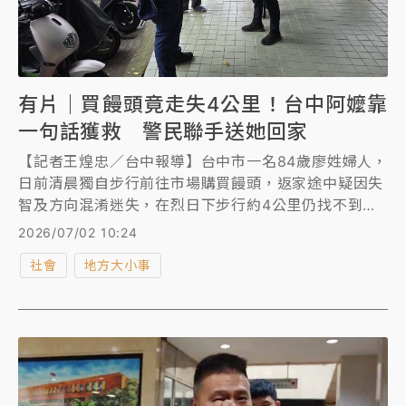
有片｜買饅頭竟走失4公里！台中阿嬤靠
一句話獲救 警民聯手送她回家
【記者王煌忠／台中報導】台中市一名84歲廖姓婦人，
日前清晨獨自步行前往市場購買饅頭，返家途中疑因失
智及方向混淆迷失，在烈日下步行約4公里仍找不到回
家路，直到她鼓起勇氣向路人詢問「附近的溝仔邊在
2026/07/02 10:24
哪？」熱心民眾察覺有異，陪同尋找未果後立即報警求
社會
地方大小事
助，警方獲報，透過婦人提供的住址確認身分並親自護
送，讓她平安回到熟悉的家園。