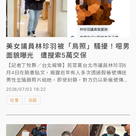
美女議員林珍羽被「鳥照」騷擾！噁男
面貌曝光 遭搜索5萬交保
【記者丁牧群／台北報導】民眾黨台北市議員林珍羽6
月4日在臉書貼文，揭露近年有人多次透過假帳號傳送
男性生殖器照片給她，即使封鎖，對方仍以新帳號傳送
騷擾訊息。台北地檢署昨指揮警方搜索涉案的男子戴郁
2026/07/02 16:22
軒住處並拘提他，檢察官今天下午複訊後，諭令5萬元
社會
法庭
交保。