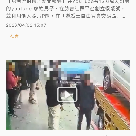
【記者曾伯愷／新北報導】在YouTube有13.6萬人訂閱
的youtuber廖姓男子，在臉書社群平台創立假帳號，
並利用他人照片P圖，在「遊戲王自由買賣交易區」社
團兜售遊戲王稀有卡牌「天救龍」，誘騙被害人匯款，
2026/04/02 15:07
得手後再封鎖對方並刪除訊息，共計逾15人被騙，不法
社會
獲利5萬元。警方上月中旬，循線在高雄市大社區拘提
廖男到案，查扣相關證據，警詢後依《刑法》詐欺罪嫌
移送法辦。