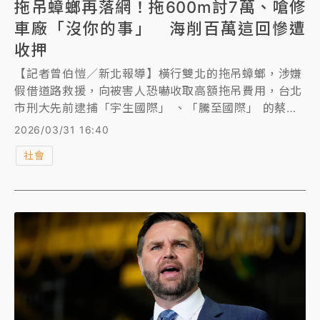
拖吊蟑螂再落網！拖600m討7萬、嗆修
車廠「沒你的事」 海削百萬這回慘遭
收押
【記者曾伯愷／新北報導】橫行雙北的拖吊蟑螂，涉嫌
假借道路救援，向被害人恐嚇收取高額拖吊費用，台北
市刑大先前逮捕「宇生國際」 、「騰至國際」 的蔡
姓、許姓業者等人，但檢察官聲押後，法院裁定2人各
2026/03/31 16:40
以40萬元交保。新北市刑大追查發現，蔡、許2嫌也在
社會
新北犯案，每月各拖吊逾40輛，烏來一名女車主拖吊不
到10公里被開價10萬元，還有人拖吊600公尺被索7萬
元，共計7名民眾報案，初估集團獲利上百萬元。新北
警昨兵分多路拂曉出擊，逮捕主嫌許姓、蔡姓等8人，
警詢後依《刑法》恐嚇取財、強制、加重詐欺、《組織
犯罪條例》等罪嫌送辦，這回法院裁定許、蔡兩男收押
禁見，其餘共犯以1到10萬元不等金額交保。