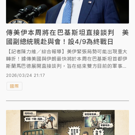
傳美伊本周將在巴基斯坦直接談判 美
國副總統親赴與會！設4/9為終戰日
【記者陳力維／綜合報導】美伊緊張局勢可能出現重大
轉折！據傳美國與伊朗最快將於本周在巴基斯坦首都伊
斯蘭馬巴德展開直接談判，旨在結束雙方目前的軍事衝
突。在美國總統川普與巴基斯坦陸軍參謀長通話後，美
2026/03/24 21:17
方預計將派出副總統范斯（JD Vance）與中東特使等
國際
高層親赴巴國參與會談。此前有消息指出，伊朗最高領
袖已同意在滿足其「核地位」條件的前提下與美方談
判；川普為此更宣布將針對伊朗能源設施的空襲行動延
後5天。儘管伊朗官方對外否認接觸，但多方消息顯示
第三國的外交斡旋正積極進行中。