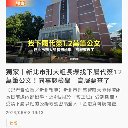
市刑大小隊長)聲押禁見，台北地院今凌晨裁准。
獨家｜新北市刑大組長爆找下屬代簽1.2
萬筆公文！同事怒檢舉 高層要查了
【記者曾伯愷／新北報導】新北市刑事警察大隊經濟組
長日前遭內部檢舉，近4個月於「警正班」受訓期間，
委請下屬以她的公務帳號密碼登入「金融資料調閱暨聯
防通報電子化平臺審核流程表單」，代簽萬筆公文。新
2026/06/03 19:13
北市警察局接獲檢舉，昨天由駐區督察前往該組查察，
社會
初步確認有行政瑕疵。《知新聞》詢問新北市警察局、