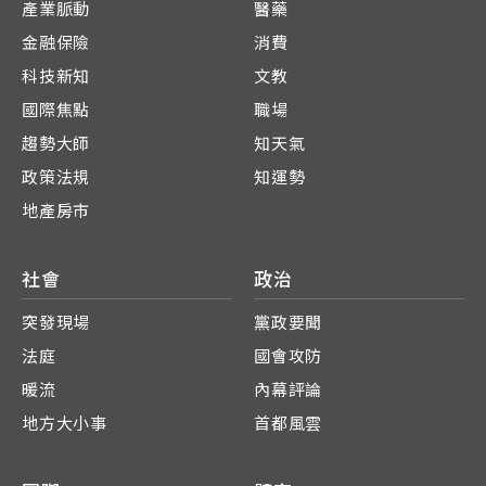
產業脈動
醫藥
金融保險
消費
科技新知
文教
國際焦點
職場
趨勢大師
知天氣
政策法規
知運勢
地產房市
社會
政治
突發現場
黨政要聞
法庭
國會攻防
暖流
內幕評論
地方大小事
首都風雲