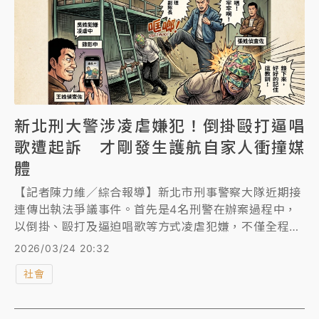
新北刑大警涉凌虐嫌犯！倒掛毆打逼唱
歌遭起訴 才剛發生護航自家人衝撞媒
體
【記者陳力維／綜合報導】新北市刑事警察大隊近期接
連傳出執法爭議事件。首先是4名刑警在辦案過程中，
以倒掛、毆打及逼迫唱歌等方式凌虐犯嫌，不僅全程錄
影取樂，更遭檢方依凌虐人犯罪嫌起訴並建請重判。此
2026/03/24 20:32
外，先前在協助偵辦保安警察第二總隊警員調包警用槍
社會
枝案時，新北刑大員警為護航嫌犯躲避媒體鏡頭，在移
送地檢署時當眾衝撞推擠記者，引發外界對警方執法分
寸與新聞採訪權的質疑，事後警方已對此公開致歉。