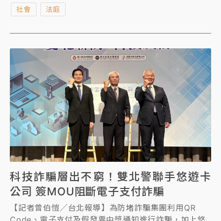
大陸，尚未到案，新北地檢署曾呼籲王朝輝儘速返國說
社會
法庭
明案情並面對司法調查，但他至今行蹤不明，新北檢昨
天(1日)對王朝輝發布通緝。
科技詐騙層出不窮！雙北警聯手悠遊卡
公司 簽MOU阻斷電子支付詐騙
【記者曾伯愷／台北報導】為防堵詐騙集團利用QR
Code、電子支付及假發票中獎通知進行詐騙，加上悠