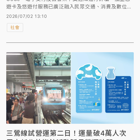
遊卡及悠遊付服務已廣泛融入民眾交通、消費及數位支
付等多元生活場域，衍伸新類型詐騙案件。台北市警察
2026/07/02 13:10
局、新北市警察局與悠遊卡公司共同聚焦五大面向落實
社會
防詐，於今天上午簽署「防詐合作備忘錄」，希望結合
警政專業與企業科技力量，建構警企聯防新典範。
三鶯線試營運第二日！運量破4萬人次