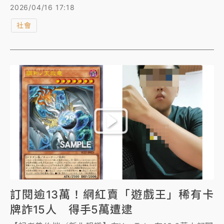
乾龍，但他婉拒報案，林武宏今天上午再前往議長蔣根
2026/04/16 17:18
煌服務處拜會李乾龍了解案情，但李仍婉拒報案與相關
社會
協助。新北市警局長方仰寧下午開記者會說明案情，除
公布追蹤器畫面外，對於李乾龍婉拒報案、人身、車
輛、住居所安全維護協助，表示尊重，但相關事證警方
仍持續蒐證，後續將報請地檢署指揮偵辦。
訂閱逾13萬！網紅賣「遊戲王」稀有卡
牌詐15人 得手5萬遭逮