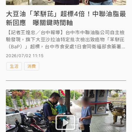
大豆油「苯駢芘」超標4倍！中聯油脂最
新回應 曝關鍵時間軸
【記者王煌忠／台中報導】台中市中聯油脂公司自主檢
驗發現，旗下大豆沙拉油特定批次檢出致癌物「苯駢芘
（BaP）」超標，台中市食安處1日會同衛福部食藥署
進廠稽查，確認約1300公噸問題油品已流向福壽實
2026/07/02 11:15
業、福懋油脂及泰山企業等三家業者，並勒令相關產線
生活
消費
停止生產及出貨。對此，中聯油脂今天首度對外說明，
強調公司於取得檢驗結果後即依法於24小時內主動通報
主管機關，並通知下游業者停止相關產品出貨，目前全
面配合政府調查，同時邀請專家協助釐清污染原因，完
成改善後再申請恢復作業。