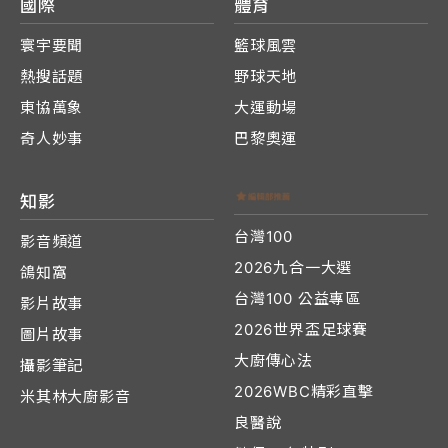
國際
體育
寰宇要聞
籃球風雲
熱搜話題
野球天地
東協萬象
大運動場
奇人妙事
巴黎奧運
知影
台灣100
影音頻道
2026九合一大選
鴿知窩
台灣100 公益專區
影片故事
2026世界盃足球賽
圖片故事
大廚傳心法
攝影筆記
2026WBC精彩直擊
米其林大廚影音
良醫說