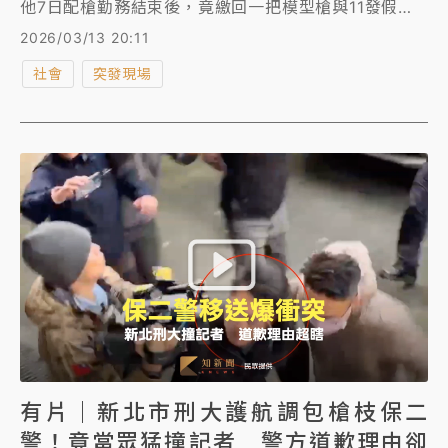
他7日配槍勤務結束後，竟繳回一把模型槍與11發假子
彈，真的警用德製華瑟（Walther）PPQ半自動手槍及
2026/03/13 20:11
11發實彈，偷藏在隨身包內，值班同事清點槍彈發現模
社會
突發現場
型槍外觀、重量與警用配槍有明顯差異，通報後查出是
林男調包，但他辯稱精神不濟「不小心」，警方報請台
北地檢署指揮偵辦。 檢警今搜索林男住處並拘提，朝
《貪污治罪條例》侵占公有財物罪、《槍砲彈藥刀械管
制條例》罪嫌偵辦，下午4時許移送北檢複訊時，負責
解送林男及送交卷證的新北市刑大警察竟護航林男，撞
開記者帶著他快跑進入地下室，意圖避免林男被媒體拍
到。檢察官複訊後，晚間6時許將林男聲押禁見。
有片｜新北市刑大護航調包槍枝保二
警！竟當眾猛撞記者 警方道歉理由卻