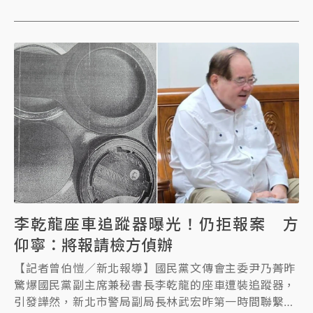
新北市刑大，稍早刑大回應，會儘速釐清事實真相，後
續加強教育。
李乾龍座車追蹤器曝光！仍拒報案 方
仰寧：將報請檢方偵辦
【記者曾伯愷／新北報導】國民黨文傳會主委尹乃菁昨
驚爆國民黨副主席兼秘書長李乾龍的座車遭裝追蹤器，
引發譁然，新北市警局副局長林武宏昨第一時間聯繫李