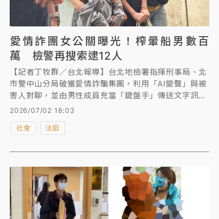
愛情詐團女公關曝光！榨暈船男數百
萬 檢警再搜索逮12人
【記者丁牧群／台北報導】台北地檢署指揮刑事局、北
市警中山分局破獲愛情詐騙集團，利用「AI變聲」與被
害人對聊，並由男性成員充當「鍵盤手」傳送文字訊
息，並有多名女公關約見被害人，慫恿對方掏錢購買
2026/07/02 18:03
Dyson吹風機、空氣清淨機或iPhone、美容護膚課
社會
法庭
程，再由集團變賣，甚至有些女公關藉機從事性交易，
初估7年間有十多人受害，該集團不法獲利至少數百萬
元還透過水房洗錢。檢警5月間首波搜索拘提、約談首
腦黃建豪夫妻等18人，依《詐欺防制條例》等罪將黃建
豪夫妻等4人聲押禁見獲准，昨再度搜索拘提12人，其
中有8名女公關，今、明陸續移送北檢複訊。