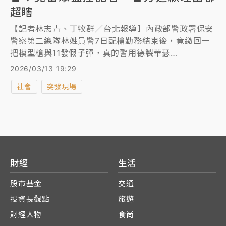
超瞎
【記者林志青、丁牧群／台北報導】內政部警政署保安
警察第二總隊林姓員警7日配槍勤務結束後，竟繳回一
把模型槍與11發假子彈，真的警用德製華瑟
（Walther）PPQ半自動手槍及11發實彈，偷藏在隨身
2026/03/13 19:29
包內，警方清點時發現，同時報請台北地檢署指揮偵
社會
突發現場
辦。檢警今搜索林男住處並拘提到案，下午4時許移送
北檢複訊時，負責解送林男及送交卷證的警察竟護航林
男，撞開記者帶著他快跑進入地下室，意圖避免林男被
媒體拍到。晚間保二總隊長黃家琦表示，經了解與記者
發生衝突的為新北刑大同仁，已向遭受推擠的記者致
歉。
財經
生活
股市基金
交通
投資長觀點
旅遊
財經人物
食尚