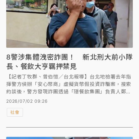
8警涉集體洩密詐團！ 新北刑大前小隊
長、餐飲大亨羈押禁見
【記者丁牧群、曾伯愷／台北報導】台北地檢署去年指
揮警方偵辦「安心幣商」虛擬貨幣假投資詐騙案，搜索
約談後，警方發現詐團透過「隱餐飲集團」負責人鄭淳
駿以警界人脈打探案件偵查進度，多名警察涉嫌洩密、
2026/07/02 09:26
接受不當宴飲及餽贈。警政署督察室隨即報請台北地檢
社會
署指揮偵辦，檢警6月30日兵分28路搜索刑事局、 雙
北市警察局及分局、派出所，拘提、通知12名被告到
案，其中有8名警察，檢察官漏夜複訊後，將鄭淳駿與
涉嫌收賄、關說同事的土城分局警員李金龍(時任新北