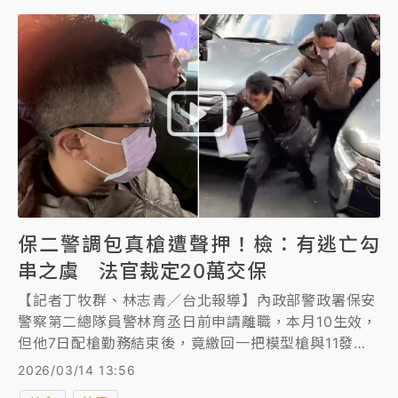
保二警調包真槍遭聲押！檢：有逃亡勾
串之虞 法官裁定20萬交保
【記者丁牧群、林志青／台北報導】內政部警政署保安
警察第二總隊員警林育丞日前申請離職，本月10生效，
但他7日配槍勤務結束後，竟繳回一把模型槍與11發假
子彈，將真的警用德製華瑟（Walther）PPQ半自動手
2026/03/14 13:56
槍及11發實彈，偷藏在隨身包內。檢警昨(13日)拘提林