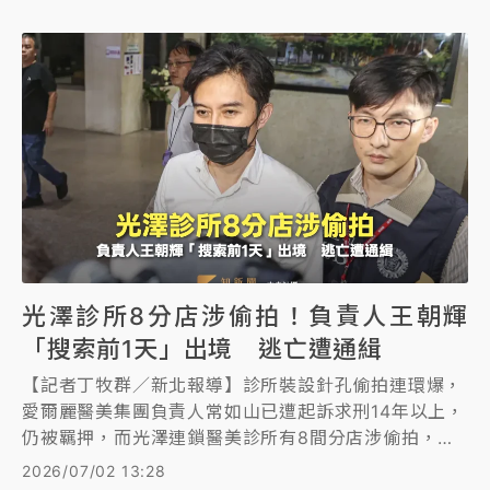
慧等3名涉案軍人發回高院重新審理。
光澤診所8分店涉偷拍！負責人王朝輝
「搜索前1天」出境 逃亡遭通緝
【記者丁牧群／新北報導】診所裝設針孔偷拍連環爆，
愛爾麗醫美集團負責人常如山已遭起訴求刑14年以上，
仍被羈押，而光澤連鎖醫美診所有8間分店涉偷拍，負
責人王朝輝於檢警5月間發動搜索前一天，出境去中國
2026/07/02 13:28