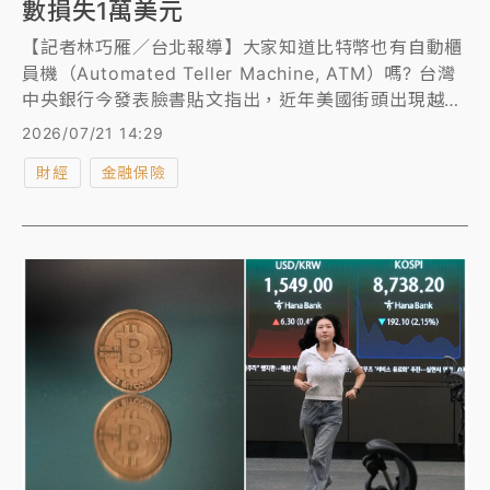
數損失1萬美元
【記者林巧雁／台北報導】大家知道比特幣也有自動櫃
員機（Automated Teller Machine, ATM）嗎? 台灣
中央銀行今發表臉書貼文指出，近年美國街頭出現越來
越多加密通貨ATM（俗稱比特幣ATM），只要投入美
2026/07/21 14:29
鈔或藉由轉帳卡（debit card），就能快速購買比特幣
財經
金融保險
等加密通貨，但詐騙也隨便利性而節節高升。