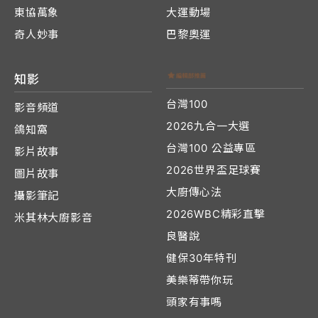
東協萬象
大運動場
奇人妙事
巴黎奧運
知影
台灣100
影音頻道
2026九合一大選
鴿知窩
台灣100 公益專區
影片故事
2026世界盃足球賽
圖片故事
大廚傳心法
攝影筆記
2026WBC精彩直擊
米其林大廚影音
良醫說
健保30年特刊
美樂蒂帶你玩
頭家有事嗎