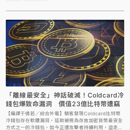
「離線最安全」神話破滅！Coldcard冷
錢包爆致命漏洞 價值23億比特幣遭竊
【編譯于倩若／綜合外電】駭客發現Coldcard比特幣
冷錢包存在軟體漏洞，這款被視為存放加密貨幣最安全
方式之一的冷錢包，如今正遭攻擊者持續利用，盜走價