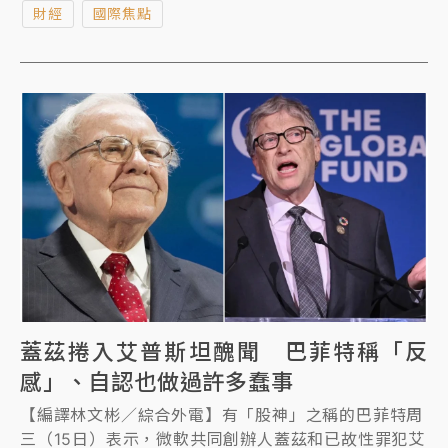
財經
國際焦點
價值的東西。」
蓋茲捲入艾普斯坦醜聞 巴菲特稱「反
感」、自認也做過許多蠢事
【編譯林文彬／綜合外電】有「股神」之稱的巴菲特周
三（15日）表示，微軟共同創辦人蓋茲和已故性罪犯艾