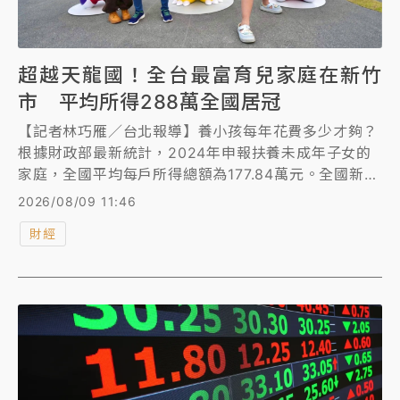
超越天龍國！全台最富育兒家庭在新竹
市 平均所得288萬全國居冠
【記者林巧雁／台北報導】養小孩每年花費多少才夠？
根據財政部最新統計，2024年申報扶養未成年子女的
家庭，全國平均每戶所得總額為177.84萬元。全國新竹
市、新竹縣、台北市3個縣市有小孩的家庭所得平均超
2026/08/09 11:46
過250萬元，新竹市為全國之冠。
財經