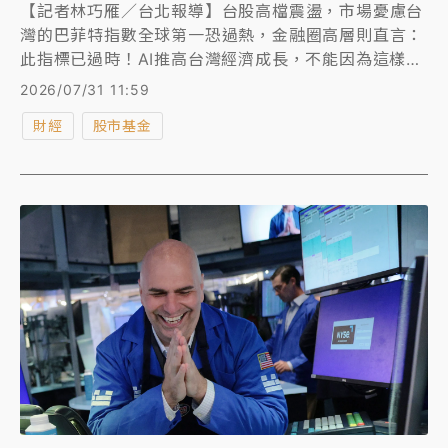
【記者林巧雁／台北報導】台股高檔震盪，市場憂慮台
灣的巴菲特指數全球第一恐過熱，金融圈高層則直言：
此指標已過時！AI推高台灣經濟成長，不能因為這樣去
打壓。他也強調台股跟韓股不同，低檔時有良性的換手
2026/07/31 11:59
支撐，不像韓股硬「ㄍㄧㄥ」上去利多不漲，爆發互相
財經
股市基金
踩踏多殺多。