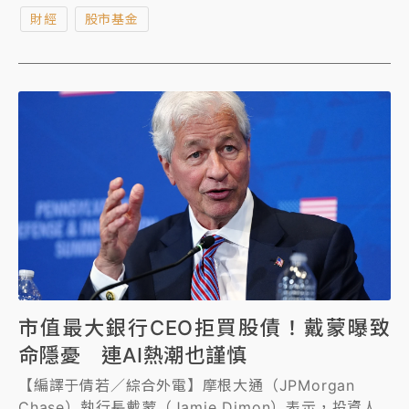
財經
股市基金
市值最大銀行CEO拒買股債！戴蒙曝致
命隱憂 連AI熱潮也謹慎
【編譯于倩若／綜合外電】摩根大通（JPMorgan
Chase）執行長戴蒙（Jamie Dimon）表示，投資人