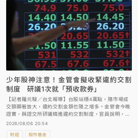
少年股神注意！金管會擬收緊違約交割
制度 研議1次就「預收款券」
【記者羅元駿／台北報導】台股站穩4萬點，隨市場成
交額顯著放大，違約交割金額也隨之增多。金管會今晚
證實，與證交所研議精進違約交割制度，官員說明，未
來可能調整為發生1次違約交割後，在一定期間或一定
2026/08/06 20:54
筆數交易內，就要採取「預收款券」機制，不過具體天
財經
股市基金
數、筆數等細節仍在研議中。