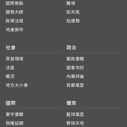
國際焦點
職場
趨勢大師
知天氣
政策法規
知運勢
地產房市
社會
政治
突發現場
黨政要聞
法庭
國會攻防
暖流
內幕評論
地方大小事
首都風雲
國際
體育
寰宇要聞
籃球風雲
熱搜話題
野球天地