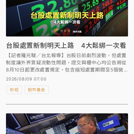
台股處置新制明天上路 4大鬆綁一次看
【記者羅元駿／台北報導】台股日前劇烈波動，但處置
制度讓外界質疑流動性問題，證交與櫃中心均公告將從
8月10日起更改處置規定，包含縮短處置期間至5個營
業日、提高撮合頻率為2分鐘一盤、調整高價股列注意
2026/08/09 07:00
股票判定方式，與每半年的定期檢討機制。
財經
股市基金