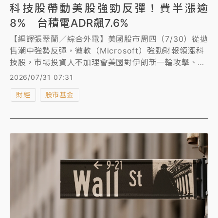
科技股帶動美股強勁反彈！費半漲逾
8% 台積電ADR飆7.6%
【編譯張翠蘭／綜合外電】美國股市周四（7/30）從拋
售潮中強勢反彈，微軟（Microsoft）強勁財報領漲科
技股，市場投資人不加理會美國對伊朗新一輪攻擊、債
券市場暴跌以及對人工智慧（AI）支出的擔憂。華爾街
2026/07/31 07:31
股市主要指數今天大幅收高，費半終場漲逾8%。台積
財經
股市基金
電ADR飆漲7.64%。