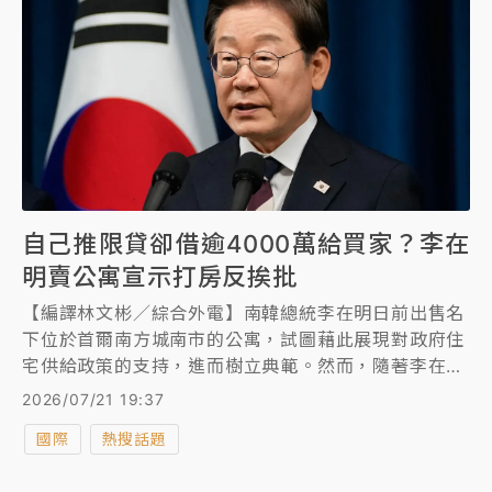
自己推限貸卻借逾4000萬給買家？李在
明賣公寓宣示打房反挨批
【編譯林文彬／綜合外電】南韓總統李在明日前出售名
下位於首爾南方城南市的公寓，試圖藉此展現對政府住
宅供給政策的支持，進而樹立典範。然而，隨著李在明
夫婦提供買家高額房貸的安排公諸於世，李在明如今反
2026/07/21 19:37
而面臨強烈批評。
國際
熱搜話題