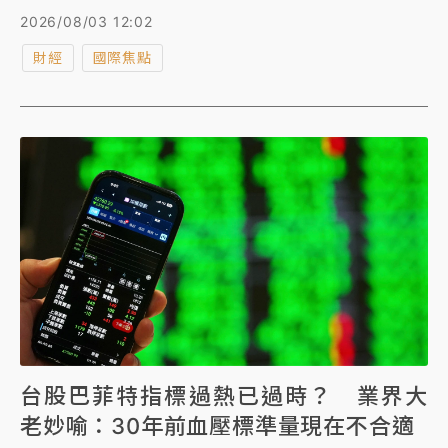
值數千萬美元的加密資產。
2026/08/03 12:02
財經
國際焦點
台股巴菲特指標過熱已過時？ 業界大
老妙喻：30年前血壓標準量現在不合適