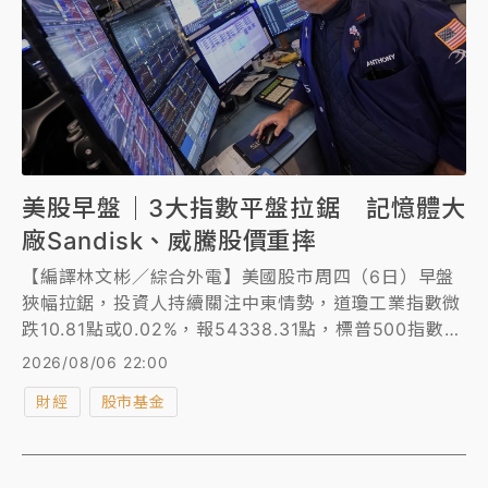
美股早盤｜3大指數平盤拉鋸 記憶體大
廠Sandisk、威騰股價重摔
【編譯林文彬／綜合外電】美國股市周四（6日）早盤
狹幅拉鋸，投資人持續關注中東情勢，道瓊工業指數微
跌10.81點或0.02%，報54338.31點，標普500指數漲
0.2%至7737.05點，那斯達克綜合指數也漲0.2%。
2026/08/06 22:00
財經
股市基金