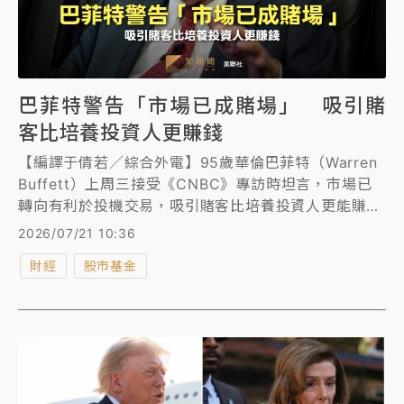
巴菲特警告「市場已成賭場」 吸引賭
客比培養投資人更賺錢
【編譯于倩若／綜合外電】95歲華倫巴菲特（Warren
Buffett）上周三接受《CNBC》專訪時坦言，市場已
轉向有利於投機交易，吸引賭客比培養投資人更能賺
錢。他對此感到擔憂，給投資人的訊息：務必小心。
2026/07/21 10:36
財經
股市基金