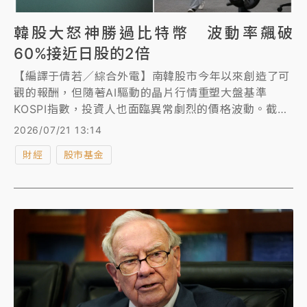
韓股大怒神勝過比特幣 波動率飆破
60%接近日股的2倍
【編譯于倩若／綜合外電】南韓股市今年以來創造了可
觀的報酬，但隨著AI驅動的晶片行情重塑大盤基準
KOSPI指數，投資人也面臨異常劇烈的價格波動。截至
7月20日，KOSPI的報酬波動率超過60%，接近日本日
2026/07/21 13:14
經225指數的2倍，甚至高於同期比特幣的波動率。
財經
股市基金