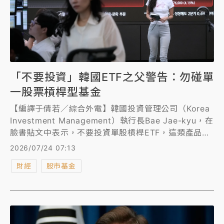
「不要投資」韓國ETF之父警告：勿碰單
一股票槓桿型基金
【編譯于倩若／綜合外電】韓國投資管理公司（Korea
Investment Management）執行長Bae Jae-kyu，在
臉書貼文中表示，不要投資單股槓桿ETF，這類產品存
在虧損不斷累積的巨大風險。業界人士表示，資產管理
2026/07/24 07:13
公司負責人公開勸退自家產品極為罕見。不過Bae
財經
股市基金
Jae-kyu的臉書貼文目前已被刪除。