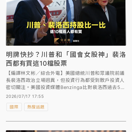
明牌快抄？川普和「國會女股神」裴洛
西都有買這10檔股票
【編譯林文彬／綜合外電】美國總統川普和眾議院前議
長裴洛西政治立場迥異，但投資行為都受到散戶投資人
密切關注。美國投資媒體Benzinga比對裴洛西過去5年
抱住不動未拋售的股票，以及川普2026年6月資產報告
2026/07/17 17:55
揭露的投資標的，發現兩人持有的股票可能有10檔互相
國際
熱搜話題
重疊。