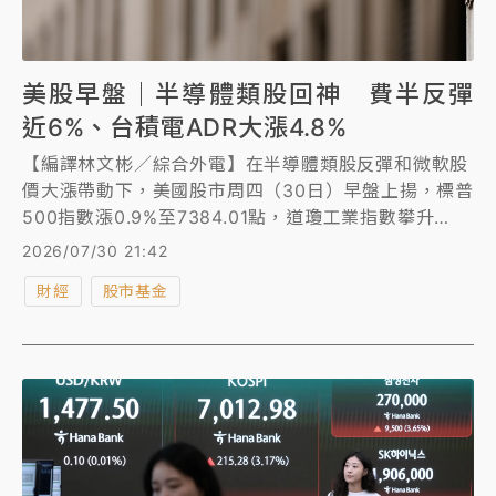
美股早盤｜半導體類股回神 費半反彈
近6%、台積電ADR大漲4.8%
【編譯林文彬／綜合外電】在半導體類股反彈和微軟股
價大漲帶動下，美國股市周四（30日）早盤上揚，標普
500指數漲0.9%至7384.01點，道瓊工業指數攀升
323.93點或0.6%至51918.07點，那斯達克綜合指數躍
2026/07/30 21:42
升1.6%。
財經
股市基金