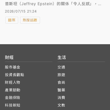
普斯坦（Jeffrey Epstein）的關係「令人反感」，但
也認為自己選擇夥伴時可能犯下類似錯誤。
2026/07/15 21:24
國際
熱搜話題
財經
生活
股市基金
交通
投資長觀點
旅遊
財經人物
食尚
產業脈動
醫藥
金融保險
消費
科技新知
文教