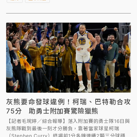
Davis）狂轟40分、9籃板，獨行俠仍以106比120慘
敗，無緣晉級季後賽。
灰熊要命發球違例！柯瑞、巴特勒合攻
75分 助勇士附加賽驚險獵熊
【記者毛琬婷／綜合報導】落入附加賽的勇士隊16日與
灰熊隊戰到最後一刻才分勝負，靠著當家球星柯瑞
（Stephen Curry）終場前1分多鐘連續2顆三分球穩住