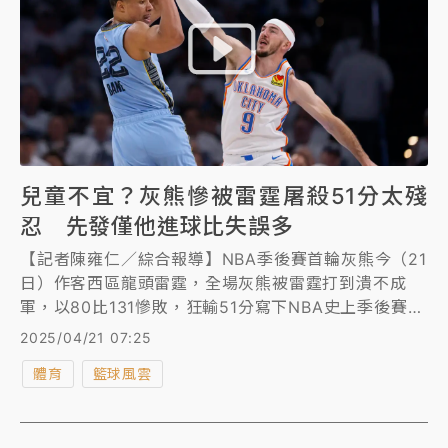
兒童不宜？灰熊慘被雷霆屠殺51分太殘
忍 先發僅他進球比失誤多
【記者陳雍仁／綜合報導】NBA季後賽首輪灰熊今（21
日）作客西區龍頭雷霆，全場灰熊被雷霆打到潰不成
軍，以80比131慘敗，狂輸51分寫下NBA史上季後賽
G1最大分差紀錄，形成一場大屠殺，灰熊被虐程度連隨
2025/04/21 07:25
隊記者道德森（Chris Dodson）都看不下去，直言：
體育
籃球風雲
「我已經不確定這場比賽是不是適合兒童觀看了。」