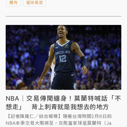
體育
籃球風雲
NBA｜交易傳聞纏身！莫蘭特喊話「不
想走」 背上刺青就是我想去的地方
【記者陳雍仁／綜合報導】隨著台灣時間2月6日的
NBA本季交易大限將至，灰熊當家球星莫蘭特（Ja