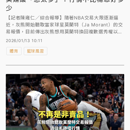
少
【記者陳雍仁／綜合報導】隨著NBA交易大限逐漸逼
近，灰熊開始聽取當家球星莫蘭特（Ja Morant）的交
易報價，目前傳出灰熊想用莫蘭特換回複數選秀權以及
年輕潛力球員，但遭到《ESPN》記者麥克馬洪（Tim
2026/01/13 10:11
MacMahon）吐槽「想太多」，直言莫蘭特的行情不
體育
籃球風雲
比楊恩（Trae Young）好多少。