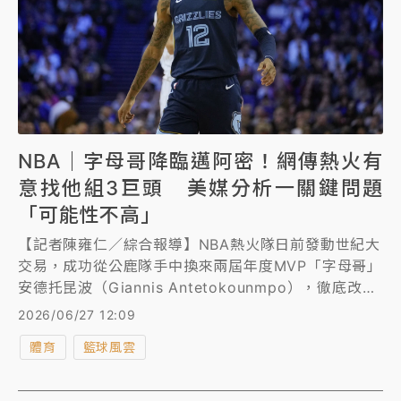
NBA｜字母哥降臨邁阿密！網傳熱火有
意找他組3巨頭 美媒分析一關鍵問題
「可能性不高」
【記者陳雍仁／綜合報導】NBA熱火隊日前發動世紀大
交易，成功從公鹿隊手中換來兩屆年度MVP「字母哥」
安德托昆波（Giannis Antetokounmpo），徹底改變
了東區乃至整個NBA的戰力版圖，外傳熱火還會繼續為
2026/06/27 12:09
安德托昆波找幫手，可能將繼續追求灰熊隊明星控衛莫
體育
籃球風雲
蘭特（Ja Morant），但美媒《雅虎體育》卻潑了冷
水。