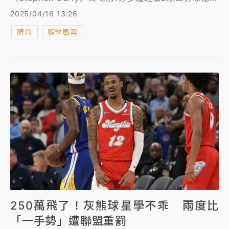
領先優勢，儘管在讀秒階段被對手又追到1分差，他在
2025/04/16 13:26
關鍵時刻2罰俱中穩住勝果，以121比116勝出，搶下西
體育
籃球風雲
區第7種子位置，接下來將碰上西區第2種子火箭隊。
250萬飛了！灰熊球星學不乖 兩度比
「一手勢」遭聯盟重罰