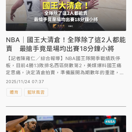
NBA｜國王大清倉！全隊除了這2人都能
賣 最搶手竟是場均出賽18分鐘小將
【記者陳雍仁／綜合報導】NBA國王隊開季戰績跌停
板，目前4勝13敗排名西區倒數第2，美媒爆料國王痛
定思痛，決定清倉拍賣，準備展開為期數年的重建，全
隊除了2人是非賣品，其他球員都歡迎洽詢交易，但出
2025/11/24 07:37
乎意料的最搶手的竟是場均出賽僅18分鐘的小將。
體育
籃球風雲