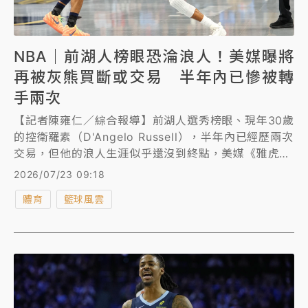
NBA｜前湖人榜眼恐淪浪人！美媒曝將
再被灰熊買斷或交易 半年內已慘被轉
手兩次
【記者陳雍仁／綜合報導】前湖人選秀榜眼、現年30歲
的控衛羅素（D'Angelo Russell），半年內已經歷兩次
交易，但他的浪人生涯似乎還沒到終點，美媒《雅虎體
育》報導，灰熊計畫在今夏與羅素分道揚鑣，目前預計
2026/07/23 09:18
將尋求交易或直接買斷合約，對於邁入重建期的灰熊而
體育
籃球風雲
言，羅素顯然不在球隊未來藍圖。