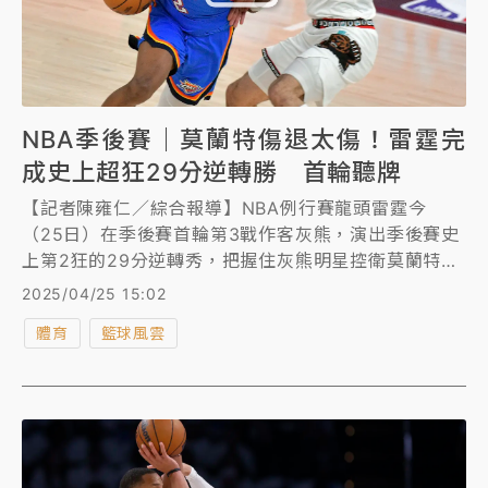
NBA季後賽｜莫蘭特傷退太傷！雷霆完
成史上超狂29分逆轉勝 首輪聽牌
【記者陳雍仁／綜合報導】NBA例行賽龍頭雷霆今
（25日）在季後賽首輪第3戰作客灰熊，演出季後賽史
上第2狂的29分逆轉秀，把握住灰熊明星控衛莫蘭特
（Ja Morant）傷退機會，展開瘋狂追分，最終以114
2025/04/25 15:02
比108翻轉戰局取勝，目前3勝0敗搶下聽牌優勢。
體育
籃球風雲