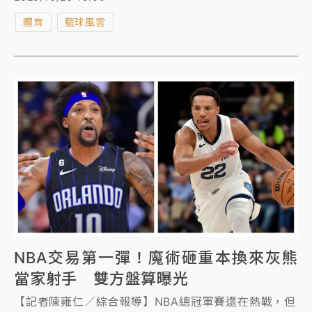
門票銷售網站顯示，灰熊今日的最低票價竟比停車費還
體育
籃球風雲
便宜。
NBA交易第一彈！魔術砸重本換來灰熊
當家射手 雙方盤算曝光
【記者陳雍仁／綜合報導】NBA總冠軍賽還在熱戰，但