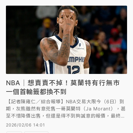
NBA｜想賣賣不掉！莫蘭特有行無市
一個首輪籤都換不到
【記者陳雍仁／綜合報導】NBA交易大限今（6日）到
期，灰熊雖然有意兜售一哥莫蘭特（Ja Morant），甚
至不惜降價出售，但還是得不到夠誠意的報價，最終無
緣達成交易。
2026/02/06 14:01