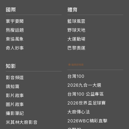
國際
體育
寰宇要聞
籃球風雲
熱搜話題
野球天地
東協萬象
大運動場
奇人妙事
巴黎奧運
知影
台灣100
影音頻道
2026九合一大選
鴿知窩
台灣100 公益專區
影片故事
2026世界盃足球賽
圖片故事
大廚傳心法
攝影筆記
2026WBC精彩直擊
米其林大廚影音