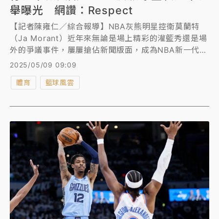
舉曝光 網讚：Respect
【記者陳雍仁／綜合報導】NBA灰熊明星控衛莫蘭特
（Ja Morant）近年來無論是場上精彩的灌籃秀還是場
外的爭議事件，屢屢搶佔新聞版面，成為NBA新一代的
反派球星代表，但私底下的莫蘭特其實是個充滿愛心的
2025/05/09 09:09
暖男，他最近做了一件善舉，卻幾乎無人報導，讓不少
體育
籃球風雲
人為他叫屈。