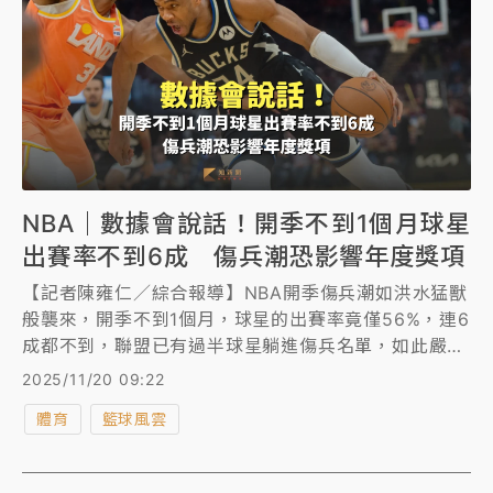
NBA｜數據會說話！開季不到1個月球星
出賽率不到6成 傷兵潮恐影響年度獎項
【記者陳雍仁／綜合報導】NBA開季傷兵潮如洪水猛獸
般襲來，開季不到1個月，球星的出賽率竟僅56%，連6
成都不到，聯盟已有過半球星躺進傷兵名單，如此嚴重
的傷兵潮恐將影響到年度獎項的票選。
2025/11/20 09:22
體育
籃球風雲