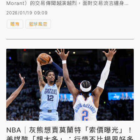
Morant）的交易傳聞越演越烈，面對交易流言纏身，
莫蘭特今（19日）公開喊話不想走，還直言：「我是一
2026/01/19 09:09
個非常忠誠的人。」
體育
籃球風雲
NBA｜灰熊想賣莫蘭特「索價曝光」！
美媒酸「想太多」：行情不比楊恩好多