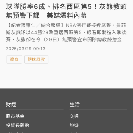
球隊勝率6成、排名西區第5！灰熊教頭
無預警下課 美媒爆料內幕
【記者陳雍仁／綜合報導】NBA例行賽接近尾聲，曼菲
斯灰熊隊以44勝29敗暫居西區第5，眼看即將進入季後
賽，灰熊卻在今（29日）無預警宣布開除總教練詹金斯
（Taylor Jenkins）。
2025/03/29 09:13
體育
籃球風雲
財經
生活
股市基金
交通
投資長觀點
旅遊