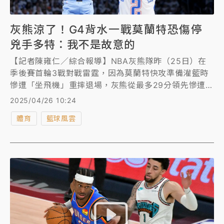
灰熊涼了！G4背水一戰莫蘭特恐傷停
兇手多特：我不是故意的
【記者陳雍仁／綜合報導】NBA灰熊隊昨（25日）在
季後賽首輪3戰對戰雷霆，因為莫蘭特快攻準備灌籃時
慘遭「坐飛機」重摔退場，灰熊從最多29分領先慘遭逆
轉，今（26日）再爆出利空消息，莫蘭特因為臀傷的關
2025/04/26 10:24
係恐將不會在第4戰出賽，讓灰熊在第4戰背水一戰陷入
體育
籃球風雲
空前危機。