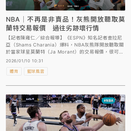
NBA｜不再是非賣品！灰熊開放聽取莫
蘭特交易報價 過往劣跡壞行情
【記者陳雍仁／綜合報導】《ESPN》知名記者查拉尼
亞（Shams Charania）爆料，NBA灰熊隊開放聽取關
於當家球星莫蘭特（Ja Morant）的交易報價，很可能
打算在2月6日交易大限前，送走這位明星控衛。
2026/01/10 10:31
體育
籃球風雲