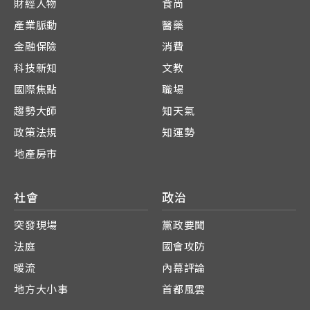
財經人物
食尚
產業脈動
醫藥
金融保險
消費
科技新知
文教
國際焦點
職場
趨勢大師
知天氣
政策法規
知運勢
地產房市
社會
政治
突發現場
黨政要聞
法庭
國會攻防
暖流
內幕評論
地方大小事
首都風雲