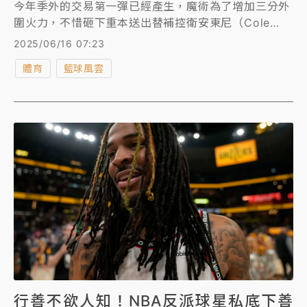
今年季外的交易第一彈已經產生，魔術為了增加三分外
圍火力，不惜砸下重本送出替補控衛安東尼（Cole
Anthony）、防守悍將波普（Kentavious Caldwell-
2025/06/16 07:23
Pope）以及4個首輪籤、1個首輪選秀權交換，換來灰
體育
籃球風雲
熊當家射手貝恩（Desmond Bane），兩隊盤算跟著
曝光。
行善不欲人知！NBA反派球星私底下善