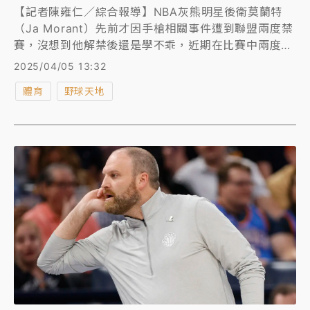
【記者陳雍仁／綜合報導】NBA灰熊明星後衛莫蘭特
（Ja Morant）先前才因手槍相關事件遭到聯盟兩度禁
賽，沒想到他解禁後還是學不乖，近期在比賽中兩度做
出「開槍」手勢，遭聯盟重罰7.5萬美元（約台幣250
2025/04/05 13:32
萬元）。
體育
野球天地