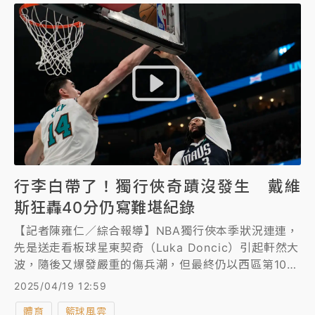
行李白帶了！獨行俠奇蹟沒發生 戴維
斯狂轟40分仍寫難堪紀錄
【記者陳雍仁／綜合報導】NBA獨行俠本季狀況連連，
先是送走看板球星東契奇（Luka Doncic）引起軒然大
波，隨後又爆發嚴重的傷兵潮，但最終仍以西區第10爭
取到附加賽資格賽，首輪以120比106淘汰國王，今
2025/04/19 12:59
（19日）在第2輪和灰熊一決生死，可惜盼望的「下克
體育
籃球風雲
上」奇蹟沒發生，雖然明星前鋒戴維斯（Anthony