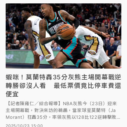
蝦咪！莫蘭特轟35分灰熊主場開幕戰逆
轉勝卻沒人看 最低票價竟比停車費還
便宜
【記者陳雍仁／綜合報導】NBA灰熊今（23日）迎來
主場開幕戰，對決來訪的鵜鶘，當家球星莫蘭特（Ja
Morant）狂轟35分，率領灰熊以128比122逆轉擊敗鵜
鶘，風光摘下主場開幕戰勝利，但灰熊球迷卻不捧場，
2025/10/23 15:00