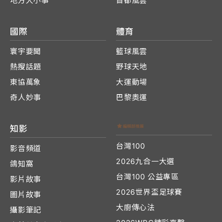
地方大小事
首都風雲
國際
體育
寰宇要聞
籃球風雲
熱搜話題
野球天地
東協萬象
大運動場
奇人妙事
巴黎奧運
知影
台灣100
影音頻道
2026九合一大選
鴿知窩
台灣100 公益專區
影片故事
2026世界盃足球賽
圖片故事
大廚傳心法
攝影筆記