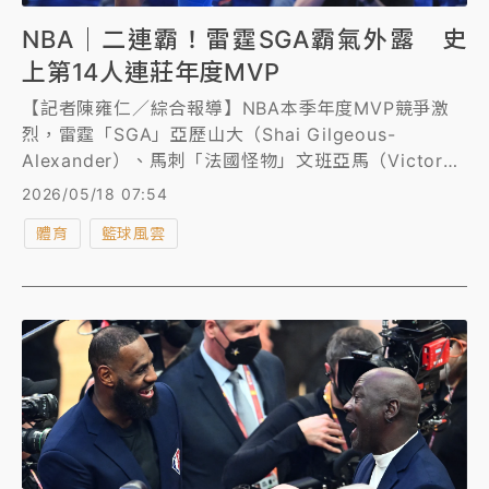
NBA｜二連霸！雷霆SGA霸氣外露 史
上第14人連莊年度MVP
【記者陳雍仁／綜合報導】NBA本季年度MVP競爭激
烈，雷霆「SGA」亞歷山大（Shai Gilgeous-
Alexander）、馬刺「法國怪物」文班亞馬（Victor
Wembanyama）和金塊「小丑」約科奇（Nikola
2026/05/18 07:54
Jokic）都有超亮眼表現，鹿死誰手備受關注，今（18
體育
籃球風雲
日）答案揭曉，亞歷山大成功連莊年度MVP，成為
NBA史上第14人。