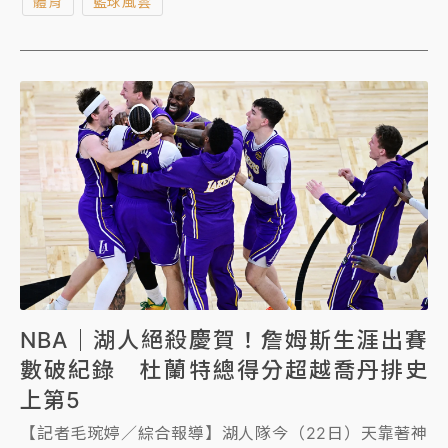
體育
籃球風雲
NBA｜湖人絕殺慶賀！詹姆斯生涯出賽
數破紀錄 杜蘭特總得分超越喬丹排史
上第5
【記者毛琬婷／綜合報導】湖人隊今（22日）天靠著神