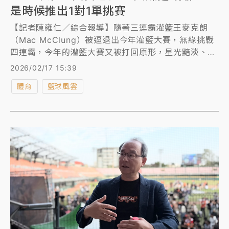
是時候推出1對1單挑賽
【記者陳雍仁／綜合報導】隨著三連霸灌籃王麥克朗
（Mac McClung）被逼退出今年灌籃大賽，無緣挑戰
四連霸，今年的灌籃大賽又被打回原形，星光黯淡、了
無新意，再度負評如潮，美媒《Clutch Points》更是
2026/02/17 15:39
撰文狠批：「灌籃大賽已死！」建議聯盟是時候放棄灌
體育
籃球風雲
籃大賽，改推出1對1單挑賽。