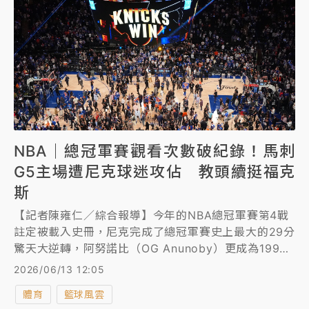
NBA｜總冠軍賽觀看次數破紀錄！馬刺
G5主場遭尼克球迷攻佔 教頭續挺福克
斯
【記者陳雍仁／綜合報導】今年的NBA總冠軍賽第4戰
註定被載入史冊，尼克完成了總冠軍賽史上最大的29分
驚天大逆轉，阿努諾比（OG Anunoby）更成為1998
年喬丹（Michael Jordan）後首位在總冠軍賽最後30
2026/06/13 12:05
秒完成阻攻或抄截並投進致勝球的球員，讓第4戰成為
體育
籃球風雲
經典，社群觀看次數刷新歷史紀錄。