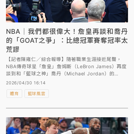
NBA｜我們都很偉大！詹皇再談和喬丹
的「GOAT之爭」：比總冠軍賽奪冠率太
荒謬
【記者陳雍仁／綜合報導】隨著職業生涯接近尾聲，
NBA傳奇球星「詹皇」詹姆斯（LeBron James）再度
談到和「籃球之神」喬丹（Michael Jordan）的
「GOAT之爭」，詹姆斯直言：「根本沒什麼好比的，
2026/04/30 16:14
我們都很偉大。」
體育
籃球風雲