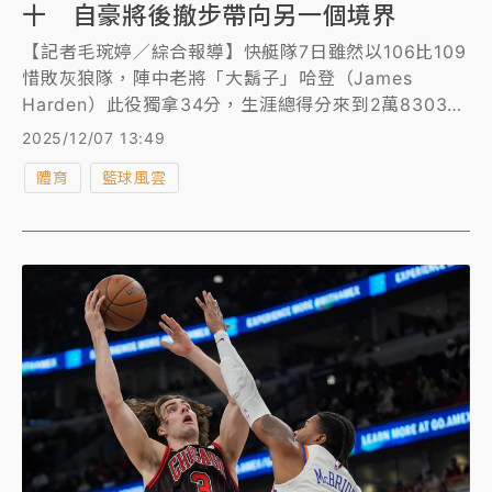
十 自豪將後撤步帶向另一個境界
【記者毛琬婷／綜合報導】快艇隊7日雖然以106比109
惜敗灰狼隊，陣中老將「大鬍子」哈登（James
Harden）此役獨拿34分，生涯總得分來到2萬8303
分，正式超越「甜瓜」安東尼（Carmelo
2025/12/07 13:49
Anthony），擠進得分榜前10名。賽後他說，能達成這
體育
籃球風雲
項里程碑也是自己努力獲得回報的最好證明，「能與
Melo這樣的偉大人物並列也是種榮耀。」