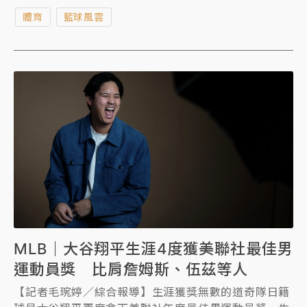
保持22年的紀錄，晉升史上第一人，可惜勇士最終仍以
體育
籃球風雲
120比127吞敗。
MLB｜大谷翔平生涯4度獲美聯社最佳男
運動員獎 比肩詹姆斯、伍茲等人
【記者毛琬婷／綜合報導】生涯獲獎無數的道奇隊日籍