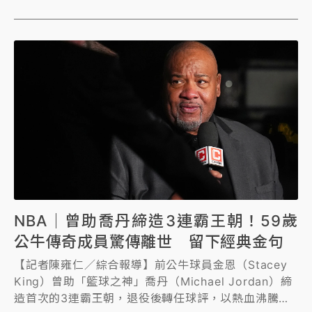
NBA｜曾助喬丹締造3連霸王朝！59歲
公牛傳奇成員驚傳離世 留下經典金句
【記者陳雍仁／綜合報導】前公牛球員金恩（Stacey
King）曾助「籃球之神」喬丹（Michael Jordan）締
造首次的3連霸王朝，退役後轉任球評，以熱血沸騰的