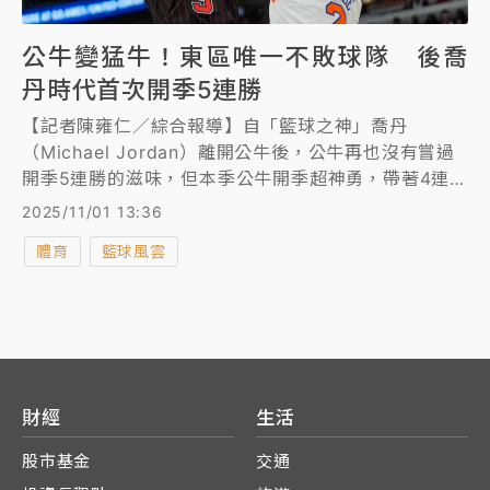
公牛變猛牛！東區唯一不敗球隊 後喬
丹時代首次開季5連勝
【記者陳雍仁／綜合報導】自「籃球之神」喬丹
（Michael Jordan）離開公牛後，公牛再也沒有嘗過
開季5連勝的滋味，但本季公牛開季超神勇，帶著4連勝
氣勢，今（1日）在主場迎戰豪門尼克，當家控衛吉迪
2025/11/01 13:36
（Josh Giddey）打出全能身手，全場繳出32分、10
體育
籃球風雲
籃板、9助攻準大三元，帶領公牛以135比125擊敗尼
克，近29年來首次拿下開季5連勝。
財經
生活
股市基金
交通