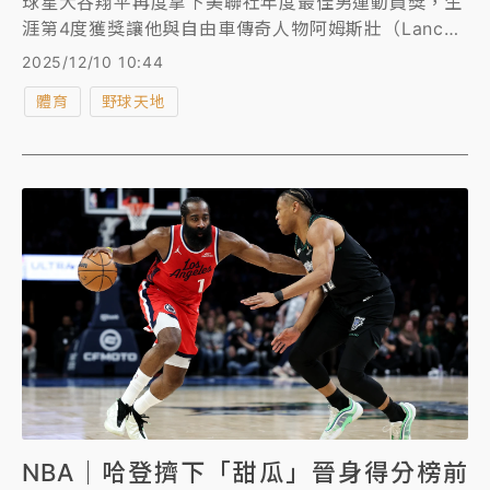
球星大谷翔平再度拿下美聯社年度最佳男運動員獎，生
涯第4度獲獎讓他與自由車傳奇人物阿姆斯壯（Lance
Armstrong）、NBA球星詹姆斯（LeBron James）、
2025/12/10 10:44
高球名將伍茲（Tiger Woods）並列，成為史上最多榮
體育
野球天地
獲此殊榮的男運動員之一。
NBA｜哈登擠下「甜瓜」晉身得分榜前