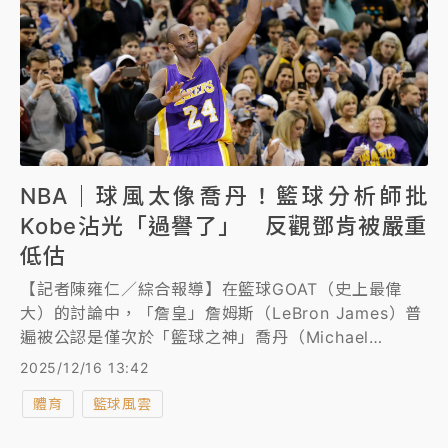
NBA｜球風太像喬丹！籃球分析師批
Kobe沾光「過譽了」 反觀鄧肯被嚴重
低估
【記者陳雍仁／綜合報導】在籃球GOAT（史上最偉
大）的討論中，「詹皇」詹姆斯（LeBron James）普
遍被公認是僅次於「籃球之神」喬丹（Michael
Jordan）的第二人選，但也另一種說法，則認為
2025/12/16 13:42
Kobe（Kobe Bryant）才是老二，但《福斯體育》籃
體育
籃球風雲
球分析師萊特（Nick Wright）卻批Kobe過譽了，他的
地位甚至不如鄧肯（Tim Duncan）。