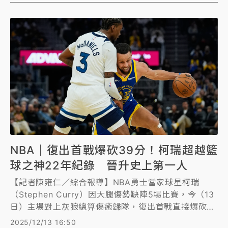
NBA｜復出首戰爆砍39分！柯瑞超越籃
球之神22年紀錄 晉升史上第一人
【記者陳雍仁／綜合報導】NBA勇士當家球星柯瑞
（Stephen Curry）因大腿傷勢缺陣5場比賽，今（13
日）主場對上灰狼總算傷癒歸隊，復出首戰直接爆砍39
分，一舉超越「籃球之神」喬丹（Michael Jordan）
2025/12/13 16:50