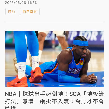
播報風格深受公牛球迷喜愛，但今（8日）卻傳出他不
2026/06/08 11:58
幸離世的消息，享年59歲。
體育
籃球風雲
NBA｜球球出手必倒地！SGA「地板流
打法」惹議 網批不入流：喬丹才不會
這樣