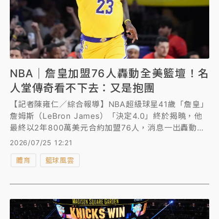
NBA｜詹皇加盟76人轟動全美籃壇！名
人堂傳奇看不下去：又是抱團
【記者陳雍仁／綜合報導】NBA超級球星41歲「詹皇」
詹姆斯（LeBron James）「決定4.0」終於揭曉，他
最終以2年800萬美元合約加盟76人，消息一出轟動全
美籃壇，只是曾在76人效力8個賽季的名人堂傳奇、現
2026/07/25 12:21
任球評「惡漢」巴克利（Charles Barkley）卻看不下
體育
籃球風雲
去，狠酸詹姆斯又是抱團。