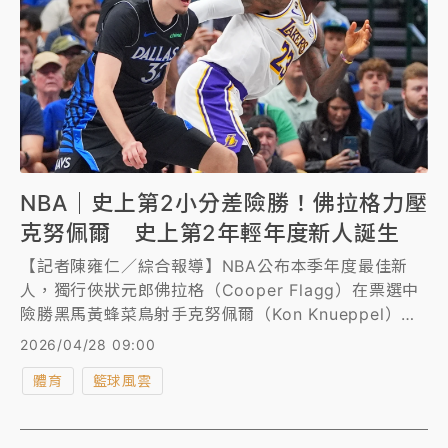
NBA｜史上第2小分差險勝！佛拉格力壓
克努佩爾 史上第2年輕年度新人誕生
【記者陳雍仁／綜合報導】NBA公布本季年度最佳新
人，獨行俠狀元郎佛拉格（Cooper Flagg）在票選中
險勝黑馬黃蜂菜鳥射手克努佩爾（Kon Knueppel），
成為史上第2年輕的年度新人獎得主，僅次於「詹皇」
2026/04/28 09:00
詹姆斯（LeBron James）。
體育
籃球風雲