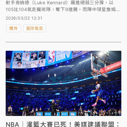
射手肯納德（Luke Kennard）飆進絕殺三分彈，以
105比104氣走魔術隊，奪下9連勝，而陣中球星詹姆斯
（LeBron James）今天先發出賽，完成生涯第1612場
2026/03/22 12:31
例行賽，正式刷新NBA例行賽出賽場次紀錄。
體育
籃球風雲
NBA｜灌籃大賽已死！美媒建議聯盟：