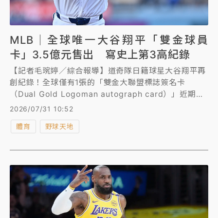
MLB｜全球唯一大谷翔平「雙金球員
卡」3.5億元售出 寫史上第3高紀錄
【記者毛琬婷／綜合報導】道奇隊日籍球星大谷翔平再
創紀錄！全球僅有1張的「雙金大聯盟標誌簽名卡
（Dual Gold Logoman autograph card）」近期已
被開出，並立即以1100萬元（約新台幣3.5億元）高價
2026/07/31 10:52
售出，創下球員卡歷史第3高價紀錄。
體育
野球天地