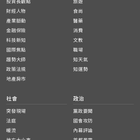
投資長觀點
旅遊
財經人物
食尚
產業脈動
醫藥
金融保險
消費
科技新知
文教
國際焦點
職場
趨勢大師
知天氣
政策法規
知運勢
地產房市
社會
政治
突發現場
黨政要聞
法庭
國會攻防
暖流
內幕評論