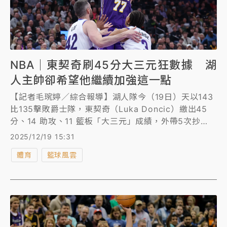
NBA｜東契奇刷45分大三元狂數據 湖
人主帥卻希望他繼續加強這一點
【記者毛琬婷／綜合報導】湖人隊今（19日）天以143
比135擊敗爵士隊，東契奇（Luka Doncic）繳出45
分、14 助攻、11 籃板「大三元」成績，外帶5次抄
截，成為史上第3位繳出至少40分大三元還有5抄截的
2025/12/19 15:31
球員。
體育
籃球風雲