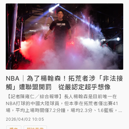
NBA｜為了楊翰森！拓荒者涉「非法接
觸」遭聯盟開罰 從嚴認定超乎想像
【記者陳雍仁／綜合報導】長人楊翰森是目前唯一在
NBA打球的中國大陸球員，但本季在拓荒者僅出賽41
場，平均上場時間僅7.2分鐘，場均2.3分、1.6籃板，
沒想到為了一個板凳球員，拓荒者竟涉嫌「非法接觸」
2026/04/02 10:05
遭到聯盟開罰。