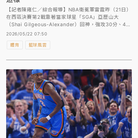
【記者陳雍仁／綜合報導】NBA衛冕軍雷霆昨（21日）
在西區決賽第2戰靠著當家球星「SGA」亞歷山大
（Shai Gilgeous-Alexander）回神，強攻30分、4籃
板、9助攻，以122比113擊敗馬刺，扳成1比1平手，只
2026/05/22 07:50
是不僅雷霆過激的肉搏防守引發爭議，亞歷山大的「地
體育
籃球風雲
板流打法」也讓許多網友看不下去，紛紛留言痛批。