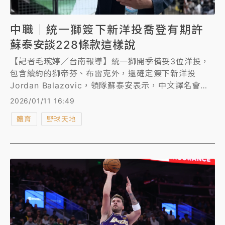
中職｜統一獅簽下新洋投喬登有期許
蘇泰安談228條款這樣說
【記者毛琬婷／台南報導】統一獅開季備妥3位洋投，
包含續約的獅帝芬、布雷克外，還確定簽下新洋投
Jordan Balazovic，領隊蘇泰安表示，中文譯名會取
為喬登，就是希望他的表現能跟「籃球之神」喬丹
2026/01/11 16:49
（Michael Jordan）一樣強；另外，續約飛力獅的部
體育
野球天地
分也持續在努力進行中。