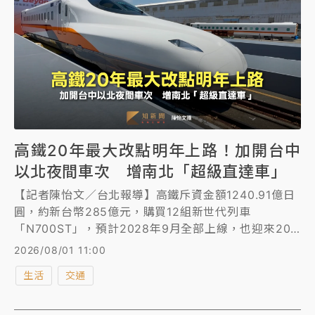
高鐵20年最大改點明年上路！加開台中
以北夜間車次 增南北「超級直達車」
【記者陳怡文／台北報導】高鐵斥資金額1240.91億日
圓，約新台幣285億元，購買12組新世代列車
「N700ST」，預計2028年9月全部上線，也迎來20
年來最大規模改點，「新世代班表」採「一次改點、五
2026/08/01 11:00
次增班」分階段實施，預計最快今年第四季公告改點後
生活
交通
新班表、明年初實施；新車班表有兩大重點，一、解決
「北部路段擁擠」問題，如加開台中以北夜間車次，尖
峰每小時增開2班南港-台中列車，約每10分鐘一班「隨