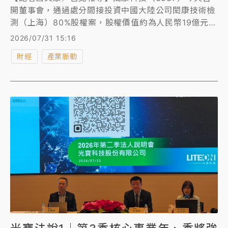
開董事會，通過處分間接投資中國大陸公司閎康技術檢
測（上海）80%股權案，股權價值約為人民幣19億元
（約90.98億新台幣），交易價金將以現金方式支付，
2026/07/31 15:16
交易完成後，投資集團將持有閎康上海80%股權，閎康
財經
產業脈動
科技則保留20%股權，預計於2026年底前完成所有程
序並進行交割。