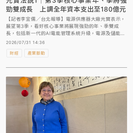
光寶法說1｜第3季核心事業年、季將強
勁雙成長 上調全年資本支出至180億元
【記者李宜儒／台北報導】電源供應器大廠光寶表示，
展望第3季，看好核心事業將展現強勁的年、季雙成
長，包括新一代的AI電能管理系統升級，電源及儲能整
合式電源機櫃也將量產．同時光寶也上修全年資本支
2026/07/31 14:36
出，上季公布的130億元，大幅調高到180億元。
財經
產業脈動