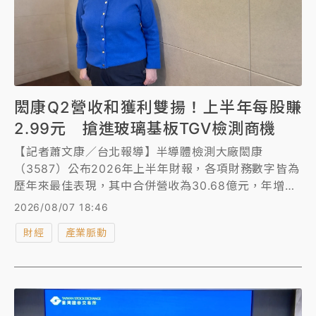
閎康Q2營收和獲利雙揚！上半年每股賺
2.99元 搶進玻璃基板TGV檢測商機
【記者蕭文康／台北報導】半導體檢測大廠閎康
（3587）公布2026年上半年財報，各項財務數字皆為
歷年來最佳表現，其中合併營收為30.68億元，年增
17.47%，毛利率32.47%，重回3成以上水準，上半年
2026/08/07 18:46
每股純益（EPS）5.67元，若加計所得稅影響數，EPS
財經
產業脈動
為2.99元(GAAP)。隨著產業正加速導入扇出型面板級
封裝（FOPLP）、玻璃基板及異質整合等次世代封裝技
術，閎康已提前布局「玻璃基板封裝TGV互連微結構分
析技術」積極搶進商機。