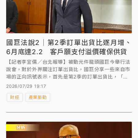
國巨法說2｜第2季訂單出貨比逐月增、
6月底達2.2 客戶願支付溢價確保供貨
【記者李宜儒／台北報導】被動元件龍頭國巨今舉行法
說會，對於外界關注訂單出貨比，國巨分享一些來自市
場的正向訊號表示，首先是第2季的訂單出貨比，「我
們看到，第2季訂單出貨比逐月改善，到6月底，甚至達
2026/07/29 19:17
到了2.2。」
財經
產業脈動