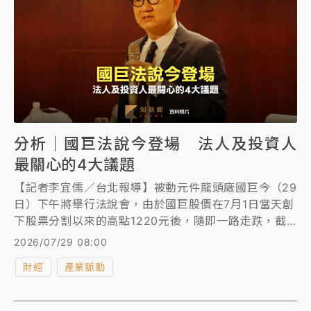
分析｜國巨法說今登場 法人及投資人
最關心的4大議題
【記者李宜儒／台北報導】被動元件龍頭廠國巨今（29
日）下午將舉行法說會，由於國巨股價在7月1日當天創
下股票分割以來的高點1220元後，隨即一路走跌，截
至28日收盤價563元，不到1個月跌幅已達53%，投資
2026/07/29 08:00
人違約交割消息不斷，因此國巨這次法說會也成為全台
財經
產業脈動
股關注的焦點。