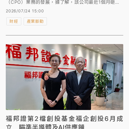
（CPO）業務的發展，據了解，該公司最近1個月砸近
26億在台中購置3筆土地，可望滿足未來擴產所需。
2026/07/24 15:00
財經
產業脈動
福邦證第2檔創投基金福企創投6月成
立 瞄準半導體及AI供應鏈