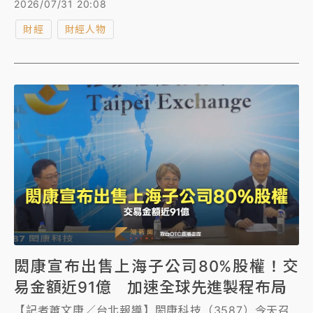
2026/07/31 20:08
電股票，若未處分任何1張股票，目前總市值則高達
財經
財經人物
242.5億元，創台積電高層贈股最高金額。
閎康宣布出售上海子公司80%股權！交
易金額近91億 加速全球先進製程布局
【記者蕭文康／台北報導】閎康科技（3587）今天召