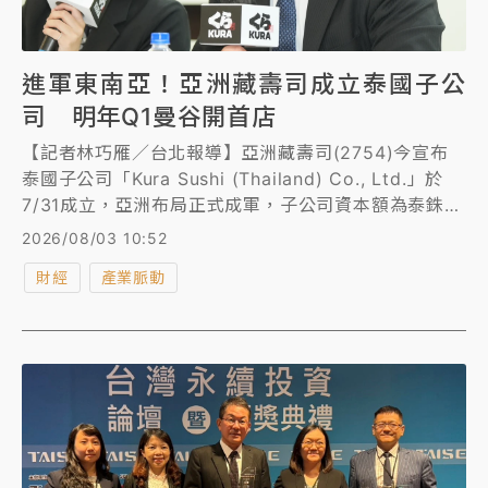
進軍東南亞！亞洲藏壽司成立泰國子公
司 明年Q1曼谷開首店
【記者林巧雁／台北報導】亞洲藏壽司(2754)今宣布
泰國子公司「Kura Sushi (Thailand) Co., Ltd.」於
7/31成立，亞洲布局正式成軍，子公司資本額為泰銖
1400萬，亞洲藏壽司持股49%，本地合作夥伴51%。
2026/08/03 10:52
營運團隊正式成軍，旋即啟動當地徵才，預計最快明年
財經
產業脈動
可開首家新店。