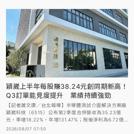
穎崴上半年每股賺38.24元創同期新高！
Q3訂單能見度提升 業績持續強勁
【記者蕭文康／台北報導】半導體測試介面解決方案廠
穎崴科技（6515）公布第2季度合併營收為35.23億
元，季增18.22%，年增131.47%；稅後淨利為6.72億
元，季減3.86%，年增227.8%；毛利率為38%，較上
2026/08/07 07:50