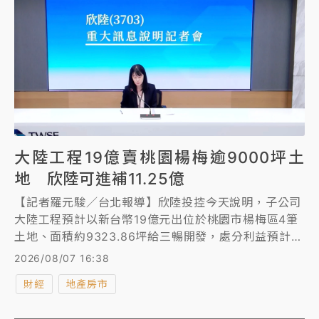
大陸工程19億賣桃園楊梅逾9000坪土
地 欣陸可進補11.25億
【記者羅元駿／台北報導】欣陸投控今天說明，子公司
大陸工程預計以新台幣19億元出位於桃園市楊梅區4筆
土地、面積約9323.86坪給三暢開發，處分利益預計約
15億元，並預計在未來12到24個月達成土地開發履約
2026/08/07 16:38
條款後、完成出售，欣陸投控認列75%處分利益，即
財經
地產房市
11.25億元。