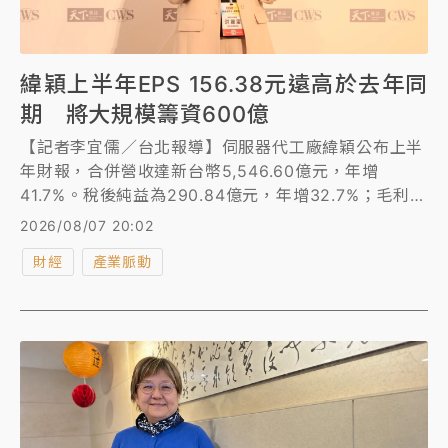
緯穎上半年EPS 156.38元遠高於去年同
期 將大規模籌資600億
【記者李宜儒／台北報導】伺服器代工廠緯穎公布上半
年財報，合併營收達新台幣5,546.60億元，年增
41.7%。稅後純益為290.84億元，年增32.7%；毛利率
為8.4%，營益率為6.8%，稅後淨利率為5.2%。每股稅
2026/08/07 20:02
後純益156.38元，高於去年同期的117.93元，為同期歷
財經
產業脈動
史新高。