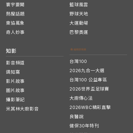
寰宇要聞
籃球風雲
熱搜話題
野球天地
東協萬象
大運動場
奇人妙事
巴黎奧運
知影
台灣100
影音頻道
2026九合一大選
鴿知窩
台灣100 公益專區
影片故事
2026世界盃足球賽
圖片故事
大廚傳心法
攝影筆記
2026WBC精彩直擊
米其林大廚影音
良醫說
健保30年特刊