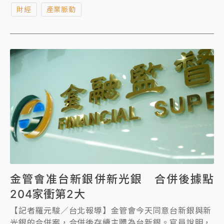
季減少5個百分點，較去年同期減少11個百分點；單季
財經
產業脈動
每股純益18.7元；累計上半年合併營收為65.04億元，
較去年同期成長70.27%，每股純益38.24元，續創歷
年同期新高。展望第3季訂單能見度提高、業續將持續
強勁。
金管會准台新銀併新光銀 合併後據點
204家衝第2大
【記者羅元駿／台北報導】金管會今天同意台新銀與新
光銀的合併案，合併後存續主體為台新銀。官員說明，