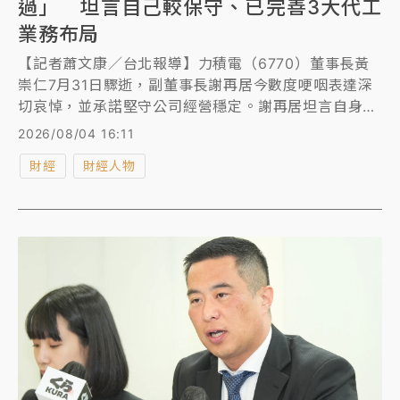
過」 坦言自己較保守、已完善3大代工
業務布局
【記者蕭文康／台北報導】力積電（6770）董事長黃
崇仁7月31日驟逝，副董事長謝再居今數度哽咽表達深
切哀悼，並承諾堅守公司經營穩定。謝再居坦言自身較
為保守，將以穩健風格接手管理，並強調力積電已完善
2026/08/04 16:11
三大代工業務布局，包括記憶體、邏輯及AI封裝代工。
財經
財經人物
此外，銅鑼廠P5出售予美光後，帶來強勁現金流與技術
合作契機，為未來發展注入動能。謝再居展望市場樂
觀，力積電營收與獲利持續成長，將持續回饋股東，確
保公司穩健前進。