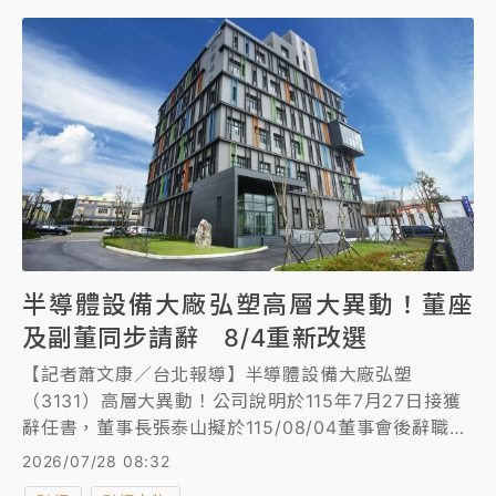
半導體設備大廠弘塑高層大異動！董座
及副董同步請辭 8/4重新改選
【記者蕭文康／台北報導】半導體設備大廠弘塑
（3131）高層大異動！公司說明於115年7月27日接獲
辭任書，董事長張泰山擬於115/08/04董事會後辭職，
將於同日董事會推選新任董事長。而張泰山雖辭任董事
2026/07/28 08:32
長職務，惟仍續任公司董事，並將依法持續履行董事職