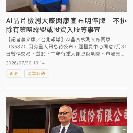
AI晶片檢測大廠閎康宣布明停牌 不排
除有策略聯盟或投資入股等事宜
【記者蕭文康／台北報導】AI晶片檢測大廠閎康
（3587）因有重大訊息待公布，經櫃買中心同意7月31
日暫停交易，並於下午舉行重大訊息說明會。市場預
期，公司將有重大營運事件公布，不排除有策略聯盟或
2026/07/30 19:14
入股投資事宜。
財經
產業脈動