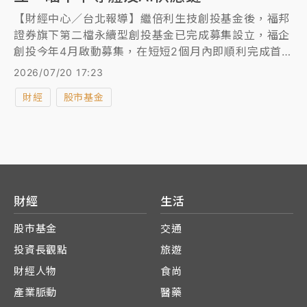
【財經中心／台北報導】繼倍利生技創投基金後，福邦
證券旗下第二檔永續型創投基金已完成募集設立，福企
創投今年4月啟動募集，在短短2個月內即順利完成首階
段6.25億元的股款繳納，並於6月正式成立，預計明年
2026/07/20 17:23
底將再增資至12.5億元，追隨倍利生技創投的成功模
財經
股市基金
式，以永續經營及上市櫃為目標，規畫於118年登錄興
櫃。
財經
生活
股市基金
交通
投資長觀點
旅遊
財經人物
食尚
產業脈動
醫藥