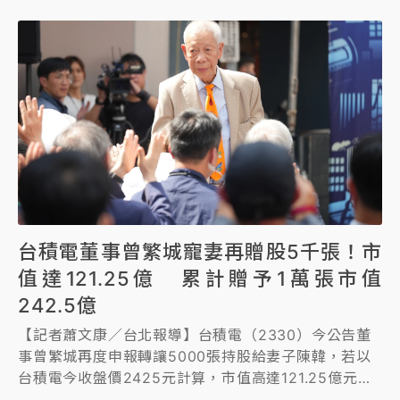
到隨搭」，二、提升高鐵「長程運輸」，南北「超級直
達車」，及雲林、嘉義直達台中與台北的全新直達車模
式。
台積電董事曾繁城寵妻再贈股5千張！市
值達121.25億 累計贈予1萬張市值
242.5億
【記者蕭文康／台北報導】台積電（2330）今公告董
事曾繁城再度申報轉讓5000張持股給妻子陳韓，若以
台積電今收盤價2425元計算，市值高達121.25億元，
累計於2021年12月贈與陳韓5000張股票共1萬張台積