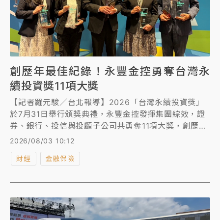
創歷年最佳紀錄！永豐金控勇奪台灣永
續投資獎11項大獎
【記者羅元駿／台北報導】2026「台灣永續投資獎」
於7月31日舉行頒獎典禮，永豐金控發揮集團綜效，證
券、銀行、投信與投顧子公司共勇奪11項大獎，創歷年
最佳記錄，深獲評審肯定。永豐金證券與永豐投信拿下
2026/08/03 10:12
「機構影響力」2項楷模獎；「個案影響力」獎項方
財經
金融保險
面，永豐金證券橫跨5大類別共拿下3銀2銅、永豐銀行
獲1金1銀、永豐投信獲企業議合銀級肯定、永豐投顧以
ESG創新銀級展現永續創新實力。