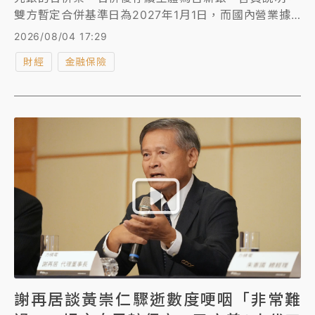
雙方暫定合併基準日為2027年1月1日，而國內營業據
點加計達204處、排名國銀第2多，資產合計將達新台
2026/08/04 17:29
幣4.65兆元、排名國銀第7。
財經
金融保險
謝再居談黃崇仁驟逝數度哽咽「非常難