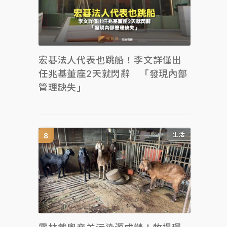
宏碁法人代表也跳船！李文詳僅出
任兆基董座2天就閃辭 「發現內部
管理缺失」
生活