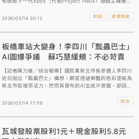
和微軟下一代Xbox（代號Project Helix）遊戲主機硬體
規格。
財經
產業脈動
2026/03/14 20:12
板橋車站大變身！李四川「瓢蟲巴士」
AI圖爆爭議 蘇巧慧緩頰：不必苛責
【記者陳力維／綜合報導】國民黨新北市長參選人李四川
近日拋出「瓢蟲巴士」構想，期望透過鮮豔的色彩塗裝為
新北市容增添活力，然而其發布的AI生成示意圖，卻因
「板橋車站」街景與現實明顯不符，引發外界熱議與批
評。對此，民進黨籍立委蘇巧慧今（14）天受訪時幫緩
政治
2026/03/14 17:59
頰，認為這可能是幕僚團隊操作AI的疏失，呼籲外界不必
過度苛責，但強調運用AI的重點在於指令設定與細節控
管。
瓦城發股票股利1元＋現金股利5.8元