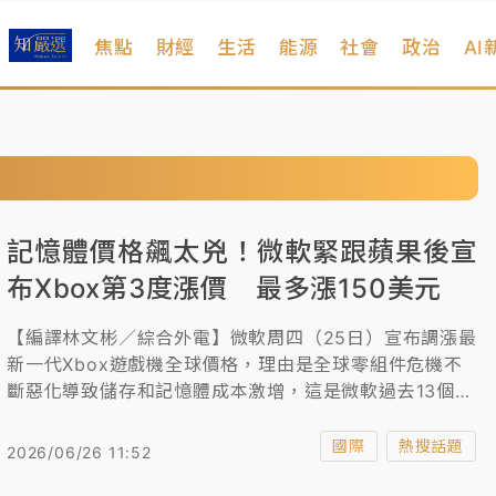
焦點
財經
生活
能源
社會
政治
AI
記憶體價格飆太兇！微軟緊跟蘋果後宣
布Xbox第3度漲價 最多漲150美元
【編譯林文彬／綜合外電】微軟周四（25日）宣布調漲最
新一代Xbox遊戲機全球價格，理由是全球零組件危機不
斷惡化導致儲存和記憶體成本激增，這是微軟過去13個月
第3次調漲Xbox價格。
國際
熱搜話題
2026/06/26 11:52