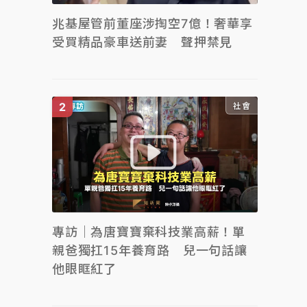
兆基屋管前董座涉掏空7億！奢華享
受買精品豪車送前妻 聲押禁見
社會
專訪｜為唐寶寶棄科技業高薪！單
親爸獨扛15年養育路 兒一句話讓
他眼眶紅了