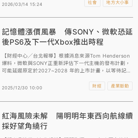
積電、美光等大廠皆到場搶才，平均年薪高達近230萬
社會
地方大小事
2026/03/14 15:24
元。此外，數位金融業與國防研究機構也祭出破百萬年薪
與優渥待遇，積極招募跨領域與高階研發人才，為青年學
子提供多元且豐厚的就業選擇。
記憶體漲價風暴 傳SONY、微軟恐延
後PS6及下一代Xbox推出時程
【財經中心╱台北報導】根據消息來源Tom Henderson
爆料，微軟與SONY正重新評估下一代主機的發布計劃，
可能延遲原定於2027~2028 年的上市計畫，以等待記憶
體供應鏈擴產並壓低成本。
財經
產業脈動
2025/12/30 10:00
紅海風險未解 陽明明年東西向航線續
採好望角繞行