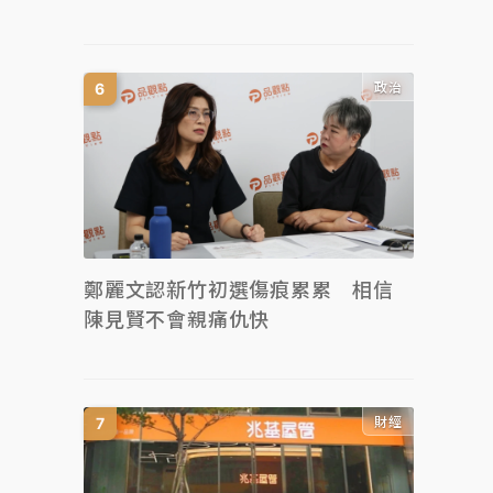
政治
鄭麗文認新竹初選傷痕累累 相信
陳見賢不會親痛仇快
財經