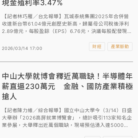
現金殖利率3.47%
【記者林巧雁／台北報導】瓦城泰統集團2025年合併營
收達新台幣61.04億元創歷史新高，歸屬母公司稅後淨利
2.89億元，每股盈餘（EPS）6.76元，決議每股配發現金
股利5.8元及股票股利1元，配發率達85.80%，現金殖利
率達3.47% (以3/13收盤價計算)。
財經
產業脈動
2026/03/14 17:00
中山大學就博會釋近萬職缺！半導體年
薪直逼230萬元 金融、國防產業積極
搶人
【記者陳力維／綜合報導】國立中山大學今（3/14）日盛
大舉辦「2026高屏就業博覽會」，總計吸引113家知名企
業參展，大舉釋出近萬個職缺，現場預估湧入達5000名
求職人潮。本次徵才亮點以半導體產業最為吸睛，包含台