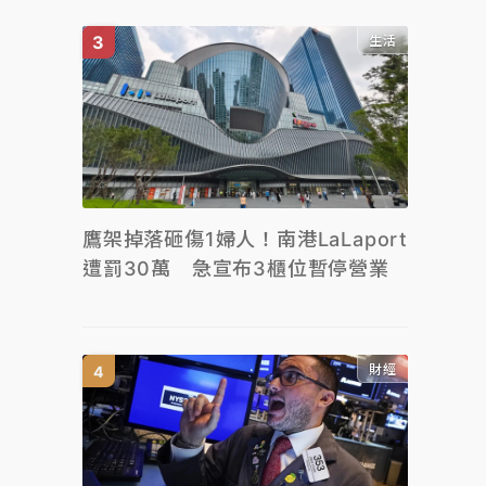
生活
鷹架掉落砸傷1婦人！南港LaLaport
遭罰30萬 急宣布3櫃位暫停營業
財經