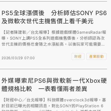
PS5全球漲價後 分析師估SONY PS6
及微軟次世代主機售價上看千美元
【記者陳建彰╱台北報導】根據遊戲媒體GamesRadar報
導，SONY上調PS5全系列遊戲機售價後，分析師認為次
世代主機的價格也會隨之水漲船高，以後玩家可能需要花
1000 美元（約3.19萬台幣）才能買到PS6或微軟Project
Helix。
財經
產業脈動
2026/03/29 07:00
外媒曝索尼PS6與微軟新一代Xbox硬
體規格比較 一表看懂兩者差異
【財經中心╱台北報導】科技媒體overclock3d報導，基
於目前已曝光的相關訊息，對比SONY的PlayStation 6