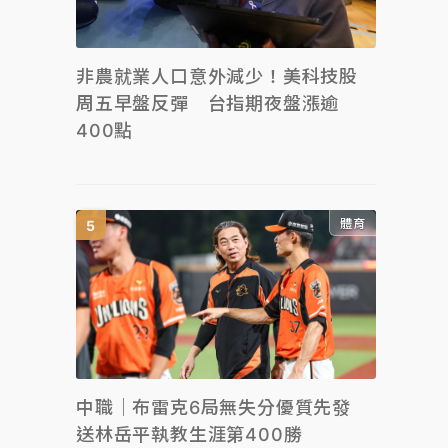
非農就業人口意外減少！美科技股
周五早盤反彈 台指期夜盤漲逾
400點
體育
中職｜布雷克6局無失分優質先發
送林岳平執教生涯第400勝