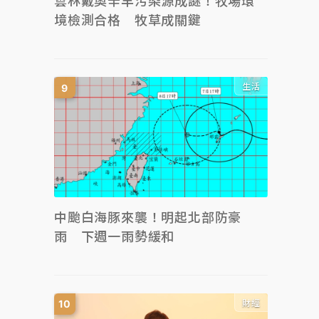
雲林戴奧辛羊污染源成謎！牧場環
境檢測合格 牧草成關鍵
生活
中颱白海豚來襲！明起北部防豪
雨 下週一雨勢緩和
財經