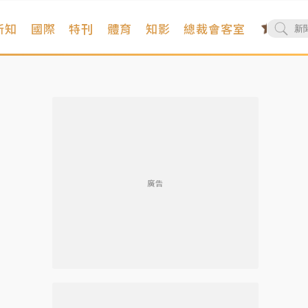
新知
國際
特刊
體育
知影
總裁會客室
廣告