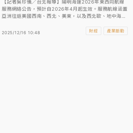
【記者吳珍儀／台北報導】陽明海運2026年東西向航線
服務網絡公告，預計自2026年4月起生效。服務航線涵蓋
亞洲往返美國西南、西北、美東，以及西北歐、地中海與
中東，共計29條航線。相較2025年服務網絡，明年航線
規劃將進一步強化跨太平洋航線在東南亞的布局，歐洲航
財經
產業脈動
2025/12/16 10:48
線則搭配駁船運作以擴大服務範圍；考量區域安全情勢，
明年上半年航線暫不返回紅海，將持續採行繞行好望角。