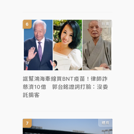
社會
誆幫鴻海牽線買BNT疫苗！律師詐
慈濟10億 郭台銘證詞打臉：沒委
託掮客
體育