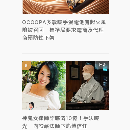
OCOOPA多款暖手蛋電池有起火風
險被召回 標準局要求電商及代理
商預防性下架
社會
神鬼女律師詐慈濟10億！手法曝
光 向證嚴法師下跪博信任