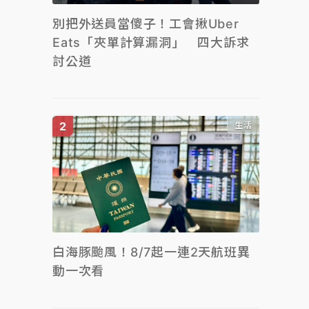
別把外送員當傻子！工會揪Uber
Eats「夾單計算漏洞」 四大訴求
討公道
生活
白海豚颱風！8/7起一連2天航班異
動一次看