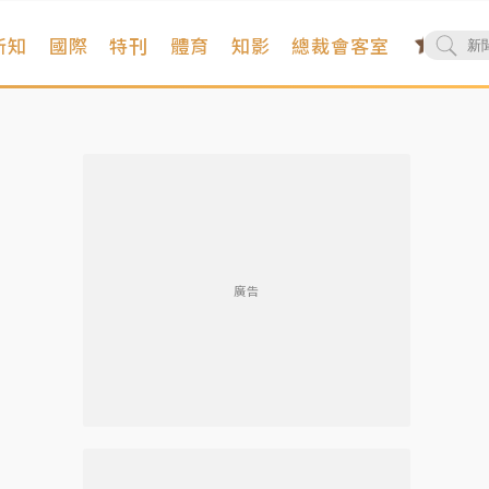
新知
國際
特刊
體育
知影
總裁會客室
廣告