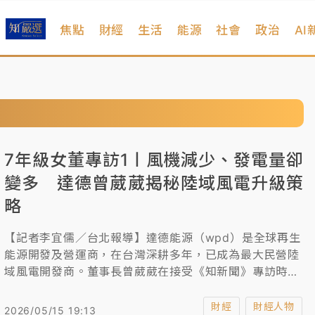
焦點
財經
生活
能源
社會
政治
AI
7年級女董專訪1〡風機減少、發電量卻
變多 達德曾葳葳揭秘陸域風電升級策
略
【記者李宜儒／台北報導】達德能源（wpd）是全球再生
能源開發及營運商，在台灣深耕多年，已成為最大民營陸
域風電開發商。董事長曾葳葳在接受《知新聞》專訪時指
出，台灣陸域風電發展受到地理限制以及選址困難，一直
是產業面臨的問題，對於新設空間有限，達德能源積極評
財經
財經人物
2026/05/15 19:13