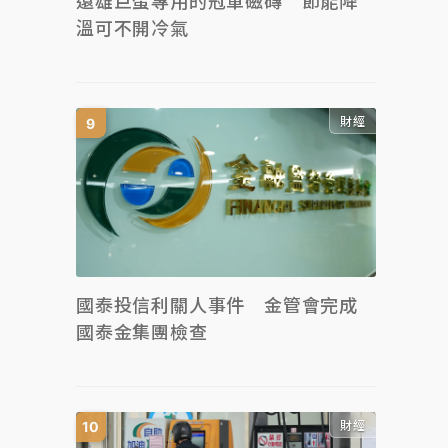
遠雄巨蛋專用的冠軍磁磚 節能降
溫可不開冷氣
財經
國泰投信利關人事件 金管會完成
國泰金集團檢查
財經