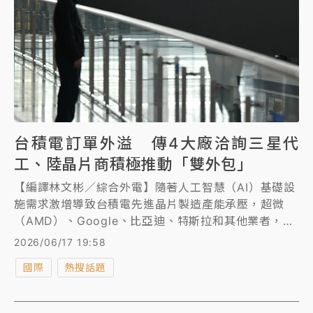
台積電訂單外溢 傳4大廠洽詢三星代
工、陸晶片商積極推動「雙外包」
【編譯林文彬／綜合外電】隨著人工智慧（AI）基礎設
施需求激增導致台積電先進晶片製造產能承壓，超微
（AMD）、Google、比亞迪、特斯拉和其他業者，據
傳正加強尋求三星電子提供晶片代工服務。
2026/06/17 19:58
國際
熱搜話題