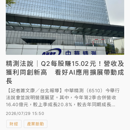
精測法說｜Q2每股賺15.02元！營收及
獲利同創新高 看好AI應用擴展帶動成
長
【記者蕭文康／台北報導】中華精測（6510）今舉行
法說會並說明營運展望。其中，今年第2季合併營收
16.40億元，較上季成長20.8%，較去年同期成長
34.9%，毛利率 57.5%、稅後淨利 4.94 億元、每股純
2026/07/29 15:50
益（EPS）為15.02元，營收獲利齊揚，雙雙改寫單季
財經
產業脈動
新高。展望未來，中華精測看好ASIC和HPC需求，預