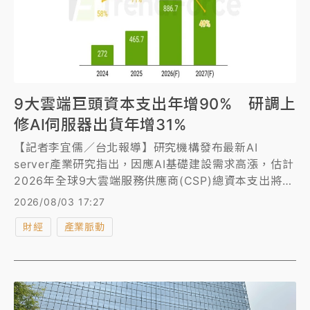
9大雲端巨頭資本支出年增90% 研調上
修AI伺服器出貨年增31%
【記者李宜儒／台北報導】研究機構發布最新AI
server產業研究指出，因應AI基礎建設需求高漲，估計
2026年全球9大雲端服務供應商(CSP)總資本支出將年
增約90%，超大型CSP、Tier-2資料中心業者對
2026/08/03 17:27
NVIDIA GB/VR等整櫃式AI server方案的採購意願明
財經
產業脈動
顯提高，加上Google、AWS新一代ASIC平台於2026
下半年陸續放量，因此上修2026年AI server出貨年成
長幅度，從原先的28%更新為近31%。