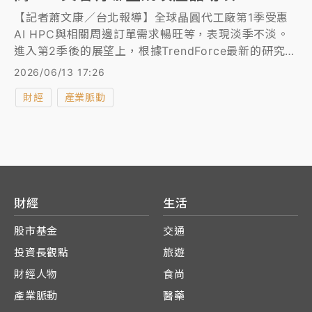
【記者蕭文康／台北報導】全球晶圓代工廠第1季受惠
AI HPC與相關周邊訂單需求暢旺等，表現淡季不淡。
進入第2季後的展望上，根據TrendForce最新的研究，
由於TV、PC/NB ODM與品牌等提前備貨紅利將再延
2026/06/13 17:26
續約1季，加上智慧手機陸續進入新機備貨周期，晶圓
財經
產業脈動
代工廠商基於產能利用率回升而陸續向客戶表達下半年
晶圓代工價格將調漲，將帶動部分製程晶圓代工價格觸
底反彈，也進一步刺激客戶提前備貨動機，第2季產值
將再續創新高。
財經
生活
股市基金
交通
投資長觀點
旅遊
財經人物
食尚
產業脈動
醫藥