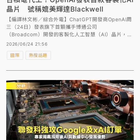
晶片 號稱媲美輝達Blackwell
【編譯林文彬／綜合外電】ChatGPT開發商OpenAI周
三（24日）發表旗下首顆攜手博通公司
（Broadcom）開發的客製化人工智慧（AI）晶片，盼
藉由量身打造硬體以讓自家AI產品更順暢，進而取得競
2026/06/24 21:56
爭優勢。
國際
熱搜話題