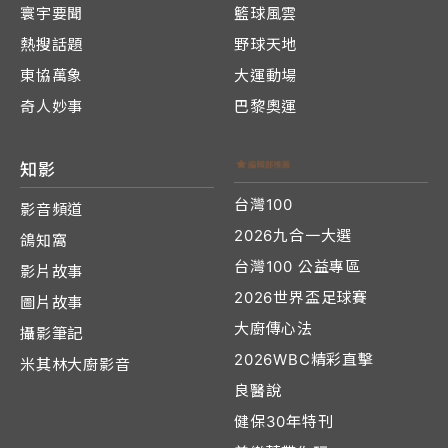
寰宇要聞
籃球風雲
熱搜話題
野球天地
東協萬象
大運動場
奇人妙事
巴黎奧運
知影
台灣100
影音頻道
2026九合一大選
鴿知窩
台灣100 公益專區
影片故事
2026世界盃足球賽
圖片故事
大廚傳心法
攝影筆記
2026WBC精彩直擊
米其林大廚影音
良醫說
健保30年特刊