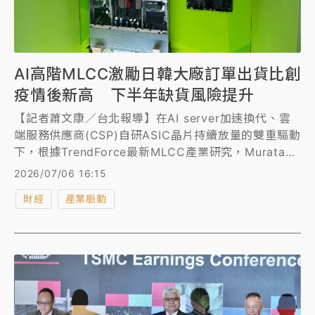
AI高階MLCC激勵日韓大廠訂單出貨比創
疫情後新高 下半年缺貨風險提升
【記者蕭文康／台北報導】在AI server加速換代、雲
端服務供應商(CSP)自研ASIC晶片持續放量的雙重驅動
下，根據TrendForce最新MLCC產業研究，Murata、
Samsung Electro-Mechanics、Taiyo Yuden等三大
2026/07/06 16:15
日韓龍頭廠商2026年6月下旬BB Ratio(訂單出貨比)分
財經
產業脈動
別達1.30、1.31、1.25，創COVID-19疫情後新高，整
體MLCC市場BB Ratio也同步升至1.04。