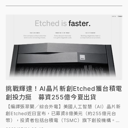
挑戰輝達！AI晶片新創Etched獲台積電
創投力挺 募資255億今夏出貨
【編譯張翠蘭／綜合外電】美國人工智慧（AI）晶片新
創Etched近日宣布，已募資8億美元（約255億元台
幣），投資者包括台積電（TSMC）旗下創投機構。這
家試圖挑戰AI晶片霸主輝達（Nvidia）的新創，計劃於