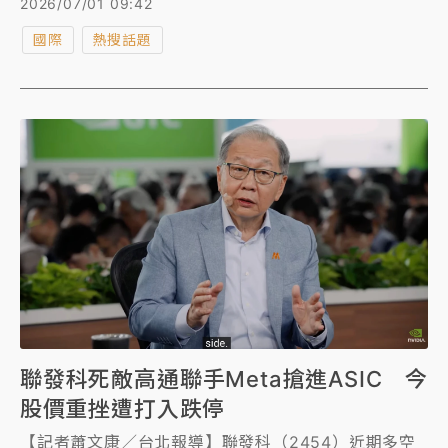
2026/07/01 09:42
今年夏季開始向部分客戶交付晶片。
國際
熱搜話題
聯發科死敵高通聯手Meta搶進ASIC 今
股價重挫遭打入跌停
【記者蕭文康／台北報導】聯發科（2454）近期多空