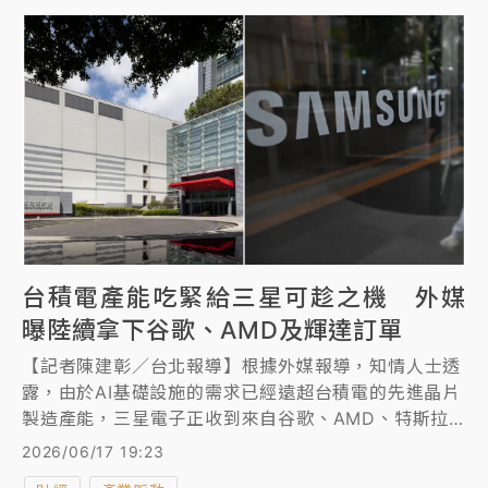
台積電產能吃緊給三星可趁之機 外媒
曝陸續拿下谷歌、AMD及輝達訂單
【記者陳建彰／台北報導】根據外媒報導，知情人士透
露，由於AI基礎設施的需求已經遠超台積電的先進晶片
製造產能，三星電子正收到來自谷歌、AMD、特斯拉
等愈來愈多全球客戶的晶片代工訂單。
2026/06/17 19:23