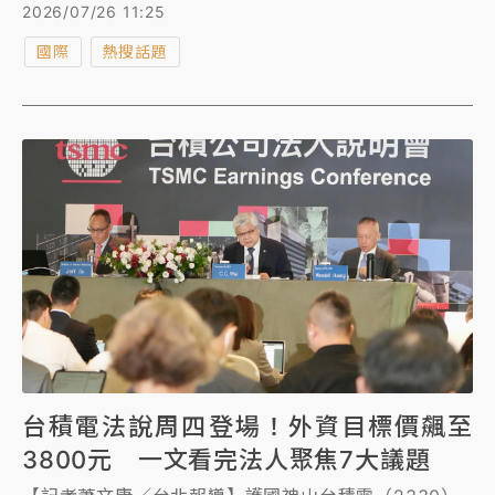
團的會長崔泰源透露，已收到Anthropic接觸，尋求提
2026/07/26 11:25
供半導體產品，以利其自主晶片研發計劃。
國際
熱搜話題
台積電法說周四登場！外資目標價飆至
3800元 一文看完法人聚焦7大議題