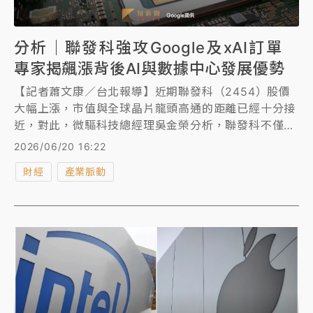
分析｜聯發科強攻Google及xAI訂單
專家揭飆漲背後AI與數據中心發展優勢
【記者蕭文康／台北報導】近期聯發科（2454）股價
大幅上漲，市值與全球晶片龍頭高通的距離已經十分接
近，對此，微驅科技總經理吳金榮分析，聯發科不僅在
IC設計上持續領先，更積極拓展AI數據中心系統組裝領
2026/06/20 16:22
域，有望分別搶佔Google TPU、以及未來馬斯克xAI
財經
產業脈動
的巨額伺服器整櫃組裝訂單，展現強勁成長態勢；吳金
榮認為，尤其聯發科現階段積極承接Google的訂單方
面，因為「身處台灣」，擁有AI完整供應鏈，甚至比博
通更具競爭力。