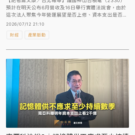
【記者蕭文康／台北報導】護國神山台積電（2330）
預計在明天公布6月營收及16日舉行實體法說會，由於
這次法人聚焦今年營運展望是否上修、資本支出是否會
調高、海內外擴廠最新進度、最新製程進度、先進封裝
2026/07/12 21:10
技術藍圖及產能建置、調漲代工價格及如何面對三星及
財經
產業脈動
英特爾的搶單等議題。