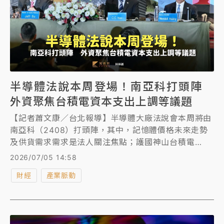
半導體法說本周登場！南亞科打頭陣
外資聚焦台積電資本支出上調等議題
【記者蕭文康／台北報導】半導體大廠法說會本周將由
南亞科（2408）打頭陣，其中，記憶體價格未來走勢
及供貨需求需求是法人關注焦點；護國神山台積電
（2330）則在月中接棒登場，這次法人聚焦資本支出
2026/07/05 14:58
是否會上修、海內外擴廠最新進度、毛利率變化、最新
財經
產業脈動
製程包括先進封裝技術藍圖以及如何面對三星及英特爾
的搶單等。而在法說會前，至少有5家外資法人看好台
積電的營收成長及獲利能力，齊將目標價上修至3000
元以上。