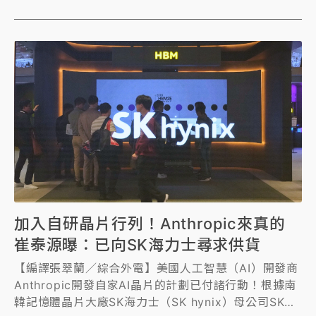
估2026年全球 HPC市場規模為6140億美元，年增
47.2%，整體而言，全球半導體市場展現強勁成長動
能，AI 與高效能運算需求持續發酵，為半導體測試產
業長期發展提供強勁支撐。
加入自研晶片行列！Anthropic來真的
崔泰源曝：已向SK海力士尋求供貨
【編譯張翠蘭／綜合外電】美國人工智慧（AI）開發商
Anthropic開發自家AI晶片的計劃已付諸行動！根據南
韓記憶體晶片大廠SK海力士（SK hynix）母公司SK集