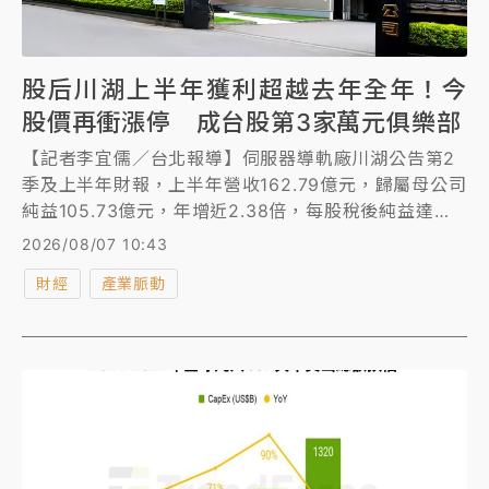
股后川湖上半年獲利超越去年全年！今
股價再衝漲停 成台股第3家萬元俱樂部
【記者李宜儒／台北報導】伺服器導軌廠川湖公告第2
季及上半年財報，上半年營收162.79億元，歸屬母公司
純益105.73億元，年增近2.38倍，每股稅後純益達
110.96元，已超越去年全年的103.23元，股價在昨天
2026/08/07 10:43
衝上萬元大關之後，成為台股第3家萬元公司，今天又
財經
產業脈動
直接跳空漲停，來到11110元續創高。