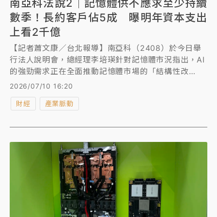
南亞科法說2｜記憶體供不應求至少持續
數季！長約客戶佔5成 曝明年資本支出
上看2千億
【記者蕭文康／台北報導】南亞科（2408）於今日舉
行法人說明會，總經理李培瑛針對記憶體市況指出，AI
的強勁需求正在全面推動記憶體市場的「結構性改
變」，不僅打破了過往傳統的景氣循環模式，更導致一
2026/07/10 16:20
般通用型記憶體產能受到嚴重排擠。目前「簽訂數年長
財經
產業脈動
約」已成為產業鏈上中下游的強烈共識，他並透露在長
約方面佔營收5成且還會有其他客戶加入，同時，預期
記憶體供不應求的局面將至少持續數個季度以上，在持
續擴產帶動下明年資本支出上看2千億元，而市場關注
的單季毛利率近8成是否會再提高？李培瑛低調表示
「還有機會改善」。