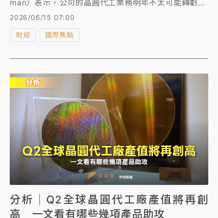
man）表示，公司的晶圓代工業務明年不太可能轉虧為
盈，因此將2028年作為實現業績反轉的目標顯得更加
2026/06/15 07:00
現實。
財經
國際焦點
分析｜Q2全球晶圓代工廠產值將再創
高 一文看有哪些幾項產品助攻