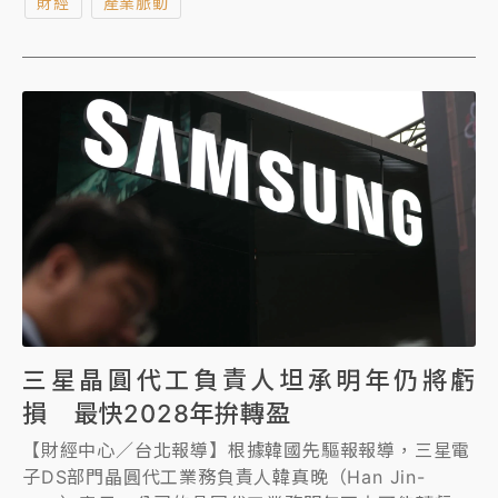
財經
產業脈動
三星晶圓代工負責人坦承明年仍將虧
損 最快2028年拚轉盈
【財經中心／台北報導】根據韓國先驅報報導，三星電
子DS部門晶圓代工業務負責人韓真晚（Han Jin-