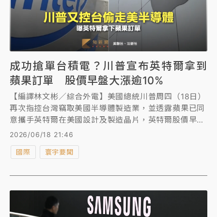
成功搶單台積電？川普宣布英特爾拿到
蘋果訂單 股價早盤大漲逾10%
【編譯林文彬／綜合外電】美國總統川普周四（18日）
再次指控台灣竊取美國半導體製造業，並透露蘋果已同
意攜手英特爾在美國設計及製造晶片，英特爾股價早盤
應聲大漲逾10%。
2026/06/18 21:46
國際
寰宇要聞