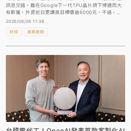
訊息交錯，雖在Google下一代TPU晶片擠下博通而大
有斬獲，外資近日更調高目標價逾6000元，不過，高
通近日宣布將與Meta策略性合作，將成為其資料中心
2026/06/26 11:38
CPU的供應商，預計2028年下半年量產，市場憂對手
財經
產業脈動
推攻ASIC領域分食聯發科未來商機，今早盤股價一度
被慣至跌停價3880元，重挫430元。
台積電代工！OpenAI發表首款客製化AI