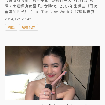
【編譯陳怡妏／綜合外電】韓聯社今天（12/12）報
導，南韓經典女團「少女時代」2007年出道曲《再次
重逢的世界》（Into The New World）17年後再度響
徹首爾市中心，因這首歌已成為不滿戒嚴之亂要求尹錫
2024/12/12 14:25
悅總統下台的示威民眾主題曲。
國際
熱搜話題