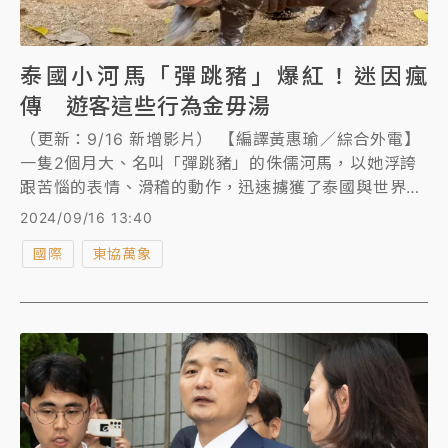
泰國小河馬「彈跳豬」爆紅！迷因瘋
傳 遊客這些行為金毋湯
（更新：9/16 新增影片） 【編譯黃惠瑜／綜合外電】
一隻2個月大、名叫「彈跳豬」的侏儒河馬，以她浮誇
跟苦惱的表情、滑稽的動作，迅速擄獲了泰國與世界各
地粉絲的心。「彈跳豬」在圍欄中搖搖晃晃、啃咬飼養
2024/09/16 13:40
員、被噴水的畫面在網路上瘋傳，也讓泰國綠山動物園
國際
東協萬象
的遊客暴增，早上9點就來排隊，全都為了一睹「彈跳
豬」風采。