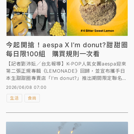
今起開搶！aespaＸI’m donut?甜甜圈
每日限100組 購買規則一次看
【記者劉沛妘／台北報導】K-POP人氣女團aespa迎來
第二張正規專輯《LEMONADE》回歸，並宣布攜手日
本生甜甜圈專賣店「I’m donut?」推出期間限定聯名，
於今(8)日起至6月21日限時登場，共4款限定甜甜圈、
2026/06/08 07:00
環保提袋、棒球帽等周邊，購買規則一次看。甜甜圈每
生活
食尚
日限量販售100組，上午9：45發放號碼牌，10：00正
式開賣。