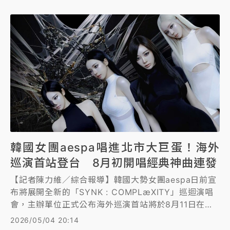
韓國女團aespa唱進北市大巨蛋！海外
巡演首站登台 8月初開唱經典神曲連發
【記者陳力維／綜合報導】韓國大勢女團aespa日前宣
布將展開全新的「SYNK : COMPLæXITY」巡迴演唱
會，主辦單位正式公布海外巡演首站將於8月11日在台
北大巨蛋盛大登場。此次巡演以「全面革新」為核心概
2026/05/04 20:14
念，將帶來全新升級的舞台設計與表演內容，演唱會門