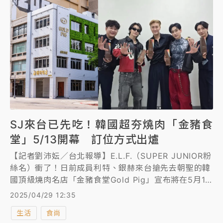
SJ來台已先吃！韓國超夯燒肉「金豬食
堂」5/13開幕 訂位方式出爐
【記者劉沛妘／台北報導】E.L.F.（SUPER JUNIOR粉
絲名）衝了！日前成員利特、銀赫來台搶先去朝聖的韓
國頂級燒肉名店「金豬食堂Gold Pig」宣布將在5月13
日插旗台北中山區正式開幕！事實上，金豬食堂在韓國
2025/04/29 12:35
並沒有開放訂位，且現場候位至少2小時，但現在台灣
生活
食尚
首店破天荒祭出預約機制，開幕首月將開放「國泰世華