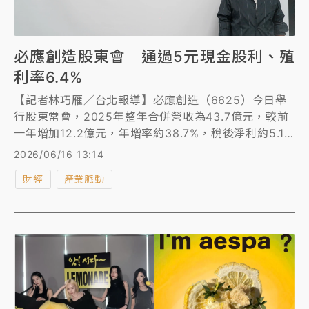
必應創造股東會 通過5元現金股利、殖
利率6.4%
【記者林巧雁／台北報導】必應創造（6625）今日舉
行股東常會，2025年整年合併營收為43.7億元，較前
一年增加12.2億元，年增率約38.7%，稅後淨利約5.11
億元，再創歷史新高。每股稅後盈餘9.13元，配發每股
2026/06/16 13:14
現金股利5元，以今日股價78元估算，殖利率高達
財經
產業脈動
6.4%。