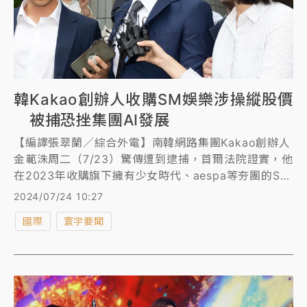
韓Kakao創辦人收購SM娛樂涉操縱股價
被捕恐挫集團AI發展
【編譯張翠蘭／綜合外電】南韓網路集團Kakao創辦人
金範洙周二（7/23）驚傳遭到逮捕，首爾法院證實，他
在2023年收購旗下擁有少女時代、aespa等夯團的SM
娛樂公司（SM Entertainment）時，涉嫌操縱股價。
2024/07/24 10:27
專家指出，金範洙被捕，可能對Kakao以人工智慧
國際
寰宇要聞
（AI）為基礎的創新，帶來困難。