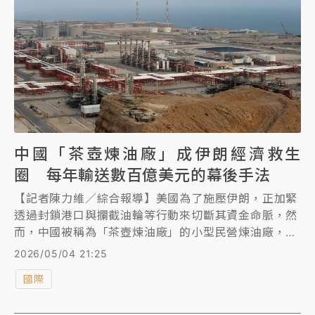
中國「茶壺煉油廠」成伊朗經濟救生
圈 每年輸送數百億美元的幕後手法
【記者陳力維／綜合報導】美國為了施壓伊朗，正加緊
透過封鎖港口與攔截油輪等行動來切斷其資金命脈，然
而，中國被稱為「茶壺煉油廠」的小型民營煉油廠，卻
幾乎吸納了伊朗出口的全部石油。這些煉油廠透過隱蔽
2026/05/04 21:25
的海上運輸手段與人民幣結算方式，成功規避了美國的
國際
金融制裁，每年為德黑蘭政權輸送數百億美元的資金，
成為維持伊朗政權運轉最關鍵的「救生圈」。