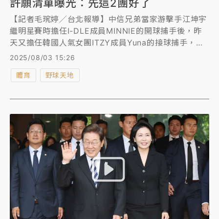
許願清單曝光：先這2團好了
【記者毛琬婷／台北報導】中信兄弟當家游擊手江坤宇
繼明星賽時擔任I-DLE成員MINNIE的開球捕手後，昨
天又擔任韓國人氣女團ITZY成員Yuna的接球捕手，讓
社群媒體上湧現「為什麼阿坤可以？」、「江坤宇又贏
2025/08/03 15:26
了」等話題，江坤宇說自己真的是解鎖了很多人生成
體育
野球天地
就，被問到許願清單，他笑著說：「aespa、LE
SSERAFIM，先許願這兩團好了。」