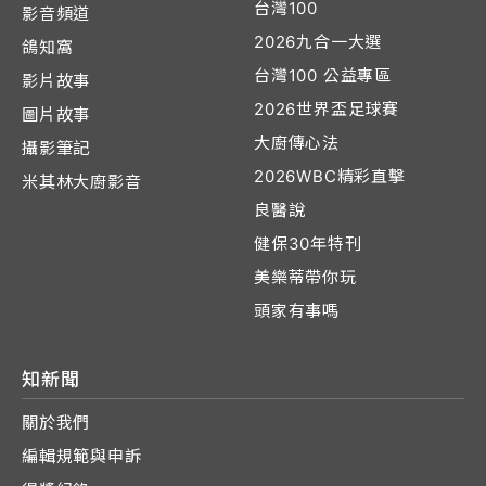
台灣100
影音頻道
2026九合一大選
鴿知窩
台灣100 公益專區
影片故事
2026世界盃足球賽
圖片故事
大廚傳心法
攝影筆記
2026WBC精彩直擊
米其林大廚影音
良醫說
健保30年特刊
美樂蒂帶你玩
頭家有事嗎
知新聞
關於我們
編輯規範與申訴