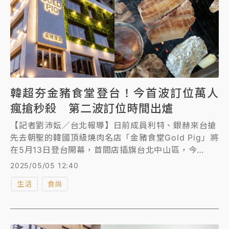
韓超夯金豬食堂登台！今首波訂位萬人
瘋搶秒殺 第二波訂位時間出爐
【記者劉沛妘／台北報導】日前成員利特、銀赫來台搶
先去朝聖的韓國頂級燒肉名店「金豬食堂Gold Pig」將
在5月13日登台開幕，首間店插旗台北中山區，今
（5）日上午9點開放國泰世華卡友線上訂位，業者表
2025/05/05 12:40
示，200張限量票券60秒全搶光！第二波訂位時間出
生活
食尚
爐。