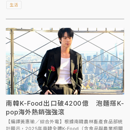
生活
票預計於5月17日全面啟售，預計將再度掀起搶票熱
潮。
南韓K-Food出口破4200億 泡麵搭K-
pop海外熱銷強強滾
【編譯黃惠瑜／綜合外電】根據南韓農林畜產食品部統
計顯示，2025年南韓全體K-Food（含食品與農業相關