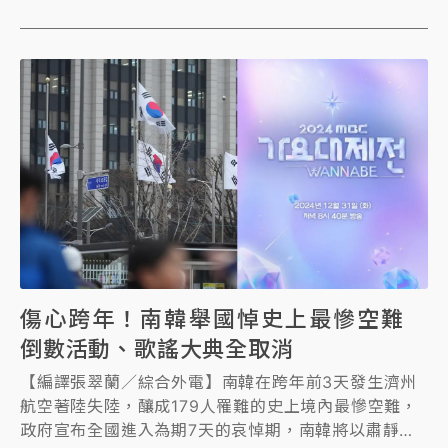
卡友」線上優先訂位！
傷心跨年！南韓舉國悼史上最慘空難
倒數活動、歌謠大典全取消
【編譯張翠蘭／綜合外電】南韓在跨年前3天發生濟州
航空著陸失陸，釀成179人罹難的史上境內最慘空難，
政府宣布全國進入為期7天的哀悼期，南韓將以肅靜方