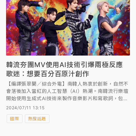
韓流夯團MV使用AI技術引爆兩極反應
歌迷：想要百分百原汁創作
【編譯張翠蘭／綜合外電】南韓人熱衷於創新，自然不
會落後加入當紅的人工智慧（AI）熱潮。南韓流行樂壇
開始使用生成式AI技術來製作音樂影片和寫歌詞，包括
人氣男團SEVENTEEN和女團aespa，然而此舉卻引發
2024/07/11 13:15
歌迷反應兩極化，有人大表支持，但也有播客直指韓流
國際
熱搜話題
令人驚嘆的製作和剪輯因此失色，更擔心原創作品被盜
用的風險。