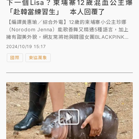
下一個Lisa？柬埔寨12歲混血公主爆
「赴韓當練習生」 本人回覆了
【編譯黃惠瑜／綜合外電】12歲的柬埔寨小公主珍娜
（Norodom Jenna）能歌善舞又精通5種語言，加上
擁有甜美外貌，網友常將她與韓國女團BLACKPINK成
員Lisa比擬。日前有報導指出她將赴韓國當練習生，正
2024/10/19 15:17
當外界期待她能成為下一個Lisa時，珍娜卻給出出人意
國際
東協萬象
料的回答。