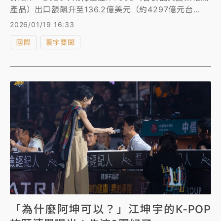
產品）出口額飆升至136.2億美元（約4297億元台
幣），創下史上最高紀錄。分析指出，南韓泡麵、醬料
2026/01/19 16:33
等產品能在海外熱銷，除了受K-pop與韓劇的文化影響
國際
寰宇要聞
力帶動外，通膨壓力也促使消費者轉而尋求美味又經濟
的泡麵。
「為什麼阿坤可以？」江坤宇的K-POP