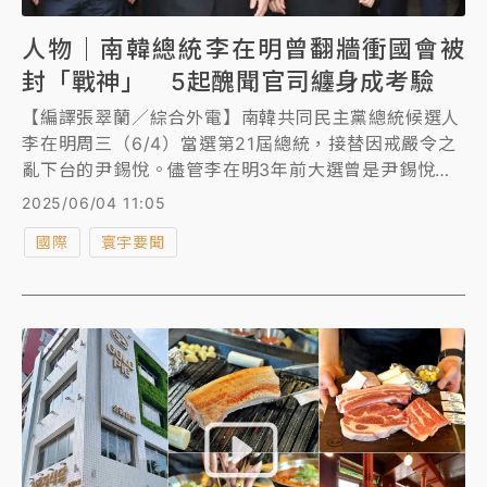
人物｜南韓總統李在明曾翻牆衝國會被
封「戰神」 5起醜聞官司纏身成考驗
【編譯張翠蘭／綜合外電】南韓共同民主黨總統候選人
李在明周三（6/4）當選第21屆總統，接替因戒嚴令之
亂下台的尹錫悅。儘管李在明3年前大選曾是尹錫悅手
下敗將，他去年底在戒嚴第一時間直衝國會，並開網路
2025/06/04 11:05
直播，成功號召眾議員集合投票，並視為推翻戒嚴令的
國際
寰宇要聞
大功臣，而他翻牆進入國會的身手矯健畫面曝光，更被
網友喻為「戰神」，拿下接替總統大位的鐵票。然而他
醜聞官司纏身，包括涉嫌瀆職、土地開發案等，勢將成
為反對黨攻擊焦點，影響施政正當性。