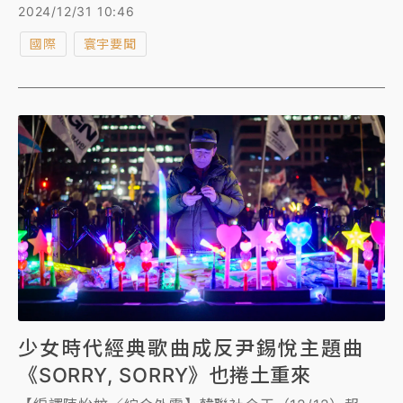
式迎接2025年，各地熱門地區周二（12/31）倒數計時
2024/12/31 10:46
活動和音樂會取消，K-Pop年度盛會《MBC歌謠大祭
國際
寰宇要聞
典》延播、SBS演藝大賞也跟進取消直播。
少女時代經典歌曲成反尹錫悅主題曲
《SORRY, SORRY》也捲土重來