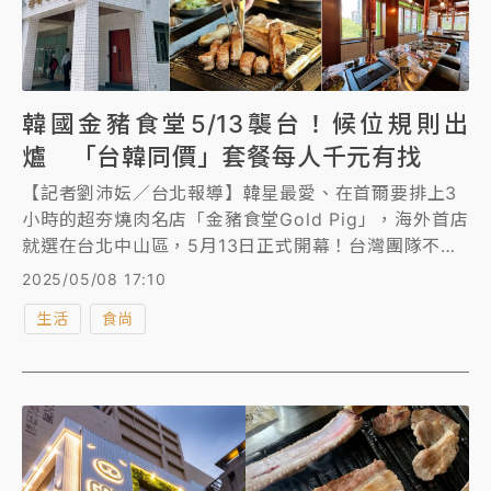
韓國金豬食堂5/13襲台！候位規則出
爐 「台韓同價」套餐每人千元有找
【記者劉沛妘／台北報導】韓星最愛、在首爾要排上3
小時的超夯燒肉名店「金豬食堂Gold Pig」，海外首店
就選在台北中山區，5月13日正式開幕！台灣團隊不僅
在開幕前到韓國受訓半年，原汁原味將職人精神帶來台
2025/05/08 17:10
灣，讓你有一秒飛到韓國用餐的錯覺！台灣菜單也與韓
生活
食尚
國同步，套餐分為2-5人份，平均每人950元。《知新
聞》搶先為您開箱，5/13開幕日當天候位規定同步出
爐。