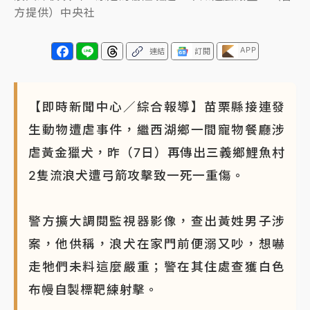
方提供）中央社
APP
連結
訂閱
【即時新聞中心／綜合報導】苗栗縣接連發
生動物遭虐事件，繼西湖鄉一間寵物餐廳涉
虐黃金獵犬，昨（7日）再傳出三義鄉鯉魚村
2隻流浪犬遭弓箭攻擊致一死一重傷。
警方擴大調閱監視器影像，查出黃姓男子涉
案，他供稱，浪犬在家門前便溺又吵，想嚇
走牠們未料這麼嚴重；警在其住處查獲白色
布幔自製標靶練射擊。