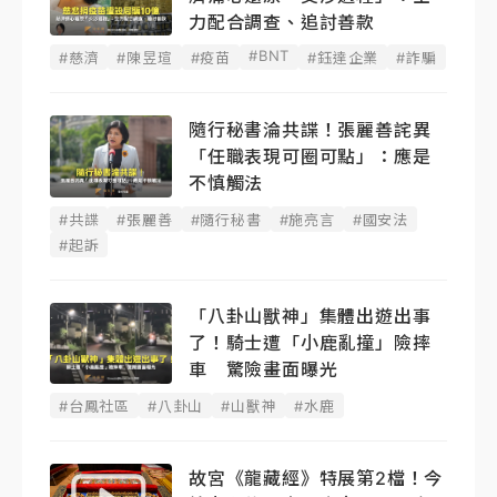
力配合調查、追討善款
#BNT
#慈濟
#陳昱瑄
#疫苗
#鈺達企業
#詐騙
隨行秘書淪共諜！張麗善詫異
「任職表現可圈可點」：應是
不慎觸法
#共諜
#張麗善
#隨行秘書
#施亮言
#國安法
#起訴
「八卦山獸神」集體出遊出事
了！騎士遭「小鹿亂撞」險摔
車 驚險畫面曝光
#台鳳社區
#八卦山
#山獸神
#水鹿
故宮《龍藏經》特展第2檔！今