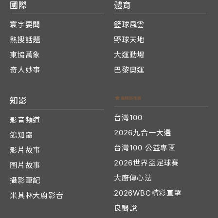
國際
體育
寰宇要聞
籃球風雲
熱搜話題
野球天地
東協萬象
大運動場
奇人妙事
巴黎奧運
知影
台灣100
影音頻道
2026九合一大選
鴿知窩
台灣100 公益專區
影片故事
2026世界盃足球賽
圖片故事
大廚傳心法
攝影筆記
2026WBC精彩直擊
米其林大廚影音
良醫說