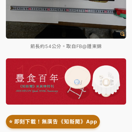
箭長約54公分。取自FB@鍾東錦
⭐️ 即刻下載！無廣告《知新聞》App