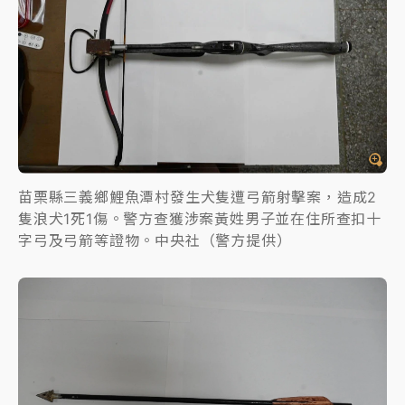
苗栗縣三義鄉鯉魚潭村發生犬隻遭弓箭射擊案，造成2
隻浪犬1死1傷。警方查獲涉案黃姓男子並在住所查扣十
字弓及弓箭等證物。中央社（警方提供）