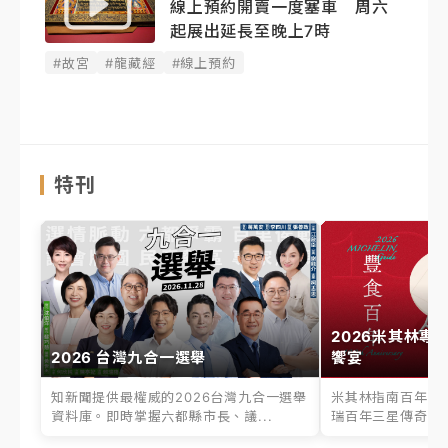
線上預約開賣一度塞車 周六
起展出延長至晚上7時
#故宮
#龍藏經
#線上預約
特刊
2026米其林專
2026 台灣九合一選舉
饗宴
知新聞提供最權威的2026台灣九合一選舉
米其林指南百年之
資料庫。即時掌握六都縣市長、議...
瑞百年三星傳奇、台