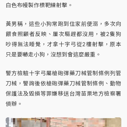
白色布幔製作標靶練射擊。
黃男稱，這些小狗常跑到住家前便溺，多次向
餵食照顧者反映、屢次驅趕都沒用，被2隻狗
吵得無法睡覺，才拿十字弓從2樓射擊，原本
只是要嚇走小狗，沒想到會這麼嚴重。
警方檢驗十字弓屬槍砲彈藥刀械管制條例列管
刀械，警詢後依槍砲彈藥刀械管制條例、動物
保護法及毀損等罪嫌移送台灣苗栗地方檢察署
偵辦。