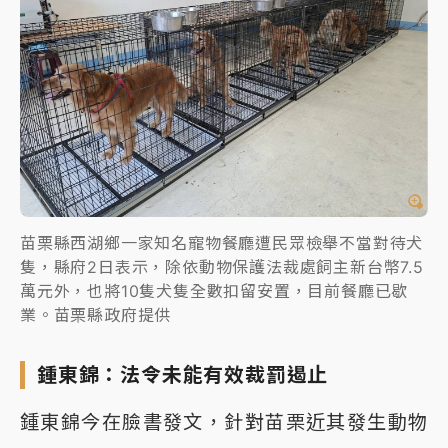
苗栗縣西湖鄉一家知名寵物餐廳遭民眾檢舉不當對待犬
隻，縣府2日表示，除依動物保護法裁處飼主新台幣7.5
萬元外，也將10隻犬隻全數扣留安置，目前餐廳已歇
業。苗栗縣政府提供
鍾東錦：法令未能有效裁罰遏止
鍾東錦今在臉書發文，針對苗栗近其發生動物