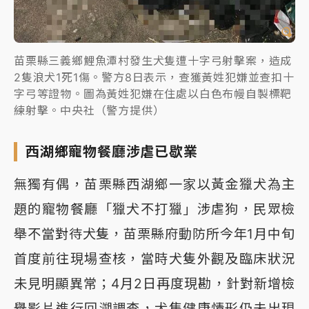
苗栗縣三義鄉鯉魚潭村發生犬隻遭十字弓射擊案，造成
2隻浪犬1死1傷。警方8日表示，查獲黃姓犯嫌並查扣十
字弓等證物。圖為黃姓犯嫌在住處以白色布幔自製標靶
練射擊。中央社（警方提供）
西湖鄉寵物餐廳涉虐已歇業
無獨有偶，苗栗縣西湖鄉一家以黃金獵犬為主
題的寵物餐廳「獵犬不打獵」涉虐狗，民眾檢
舉不當對待犬隻，苗栗縣府動防所今年1月中旬
首度前往現場查核，當時犬隻外觀及臨床狀況
未見明顯異常；4月2日再度現勘，針對新增檢
舉影片進行回溯調查，犬隻健康情形仍未出現