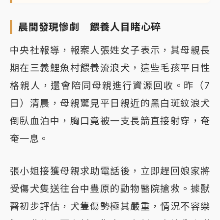
晨間發現慘劇 餵養人目睹心碎
中央社報導，報案人張姓女子表示，其母親長
期在三義鯉魚村餵養流浪犬，這些毛孩平日性
格親人，還會陪同母親進行資源回收。昨（7
日）清晨，母親驚見平日親近的黑白斑紋浪犬
倒臥血泊中，胸口竟被一支長箭直接射穿，奄
奄一息。
張小姐接獲母親求助電話後，立即趕回娘家將
受傷犬隻送往台中豐原的動物醫院搶救。據獸
醫初步評估，犬隻傷勢極其嚴重，情況不容樂