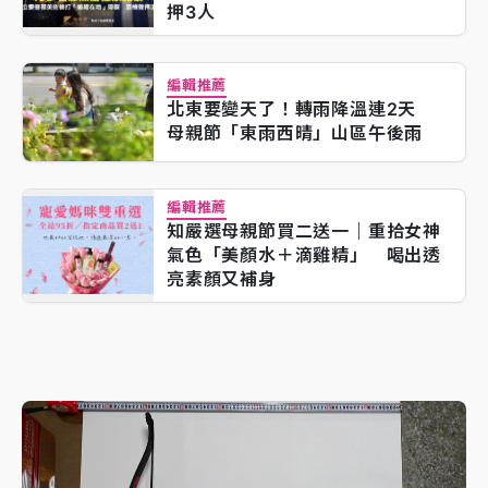
押3人
編輯推薦
北東要變天了！轉雨降溫連2天
母親節「東雨西晴」山區午後雨
編輯推薦
知嚴選母親節買二送一｜重拾女神
氣色「美顏水＋滴雞精」 喝出透
亮素顏又補身