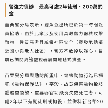
警強力偵辦 最高可處2年徒刑、200萬罰
金
苗栗
警
分局表示，鯉魚派出所已於第一時間派
員協助，由於此案涉及使用具殺傷力器械攻擊
動物，性質惡劣且威脅社區安全（案發地點鄰
近國小與老人社區），警方不敢掉以輕心，目
前已調閱周邊監視器展開地毯式排查。
苗栗警分局與動防所重申，傷害動物行為已觸
犯《動物保護法》，宰殺、故意傷害動物致肢
體嚴重殘缺、重要器官功能喪失或死亡者，可
處2年以下有期徒刑或拘役，並併科新台幣20