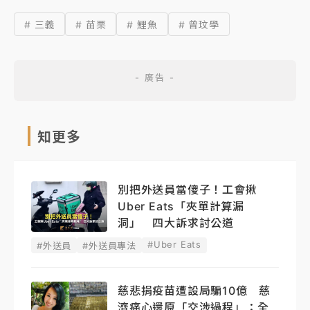
# 三義
# 苗栗
# 鯉魚
# 曾玟學
知更多
別把外送員當傻子！工會揪
Uber Eats「夾單計算漏
洞」 四大訴求討公道
#Uber Eats
#外送員
#外送員專法
慈悲捐疫苗遭設局騙10億 慈
濟痛心還原「交涉過程」：全