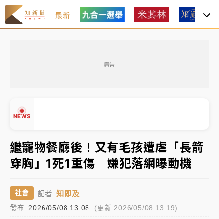
最新
女律師陳昱瑄詐慈濟10億！黃金158kg遭查扣畫面曝光
廣告
暑假過三周才推「E宿新北打卡趣」！抽獎程序複雜 觀
旅局回應了
中信慈善基金會想增加董事人數！辜仲諒向法院聲請遭
NEWS
駁 理由曝光
故宮《龍藏經》特展第2檔！今線上預約開賣一度塞車
繼寵物餐廳後！又有毛孩遭虐「長箭
周六起展出延長至晚上7時
穿胸」1死1重傷 嫌犯落網曝動機
台東農業處長涉圖利渡假村！東檢抗告成功 今重開羈
▲
押庭
▼
知即及
社會
記者
父親節泡湯了！中颱白海豚雨彈轟3天 「紅到發紫」降
發布
2026/05/08 13:08
(更新 2026/05/08 13:19)
雨熱區曝