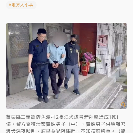
#地方大小事
女律師陳昱瑄詐慈濟10億！黃金158kg遭查扣畫面曝光
暑假過三周才推「E宿新北打卡趣」！抽獎程序複雜 觀
旅局回應了
中信慈善基金會想增加董事人數！辜仲諒向法院聲請遭
駁 理由曝光
故宮《龍藏經》特展第2檔！今線上預約開賣一度塞車
周六起展出延長至晚上7時
台東農業處長涉圖利渡假村！東檢抗告成功 今重開羈
押庭
父親節泡湯了！中颱白海豚雨彈轟3天 「紅到發紫」降
雨熱區曝
苗栗縣三義鄉鯉魚潭村2隻浪犬遭弓箭射擊造成1死1
傷，警方查獲涉案黃姓男子（中），黃姓男子供稱難忍
浪犬深夜吠叫，原是為嚇阻驅趕，不知這麼嚴重。（警