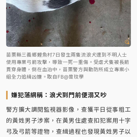
苗栗縣三義鄉鯉魚村7日發生兩隻流浪犬遭到不明人士
使用專業弓箭攻擊，導致一死一重傷。受虐犬隻被長箭
貫穿身體，倒在血泊中，苗栗警方與動防所成立專案小
組全力追緝凶嫌。取自FB@曾玟學
嫌犯落網稱：浪犬到門前便溺又吵
警方擴大調閱監視器影像，查獲平日從事粗工
的黃姓男子涉案，在黃男住處查扣犯案用十字
弓及弓箭等證物，查緝過程也發現黃姓男子以