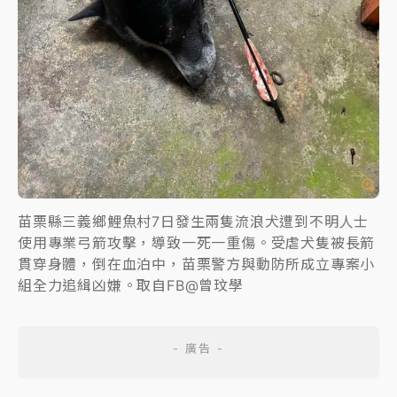
苗栗縣三義鄉鯉魚村7日發生兩隻流浪犬遭到不明人士
使用專業弓箭攻擊，導致一死一重傷。受虐犬隻被長箭
貫穿身體，倒在血泊中，苗栗警方與動防所成立專案小
組全力追緝凶嫌。取自FB@曾玟學