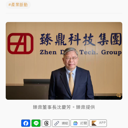
#產業脈動
女律師陳昱瑄詐慈濟10億！黃金158kg遭查扣畫面曝光
暑假過三周才推「E宿新北打卡趣」！抽獎程序複雜 觀
旅局回應了
中信慈善基金會想增加董事人數！辜仲諒向法院聲請遭
駁 理由曝光
故宮《龍藏經》特展第2檔！今線上預約開賣一度塞車
周六起展出延長至晚上7時
台東農業處長涉圖利渡假村！東檢抗告成功 今重開羈
押庭
父親節泡湯了！中颱白海豚雨彈轟3天 「紅到發紫」降
臻鼎董事長沈慶芳。臻鼎提供
雨熱區曝
APP
連結
訂閱