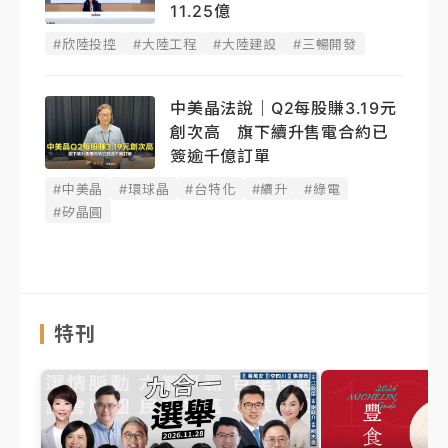
11.25億
#欣陸投控
#大陸工程
#大陸建設
#三暢開發
中美晶法說｜Q2每股賺3.19元
創次高 旗下續升售電合約已
簽逾千億訂單
#中美晶
#環球晶
#台特化
#續升
#綠電
#矽晶圓
特刊