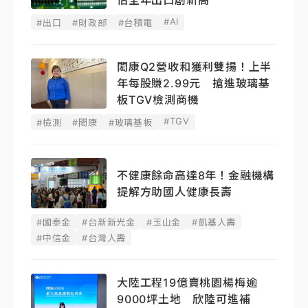
估全年出口創新高
#AI
#出口
#財政部
#台積電
閎康Q2營收和獲利雙揚！上半
年每股賺2.99元 搶進玻璃基
板TGV檢測商機
#TGV
#檢測
#閎康
#玻璃基板
不健康餘命高達8年！金融機構
提解方助國人健康長壽
#國泰金
#台新新光金
#玉山金
#凱基人壽
#中信金
#台灣人壽
大陸工程19億賣桃園楊梅逾
9000坪土地 欣陸可進補