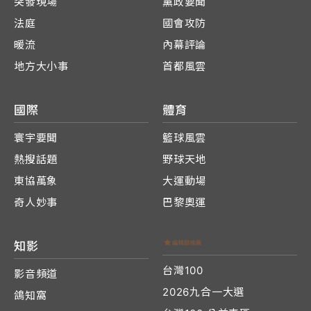
突發現場
黨政要聞
法庭
國會攻防
暖流
內幕評論
地方大小事
首都風雲
國際
體育
寰宇要聞
籃球風雲
熱搜話題
野球天地
東協萬象
大運動場
奇人妙事
巴黎奧運
知影
台灣100
影音頻道
2026九合一大選
鴿知窩