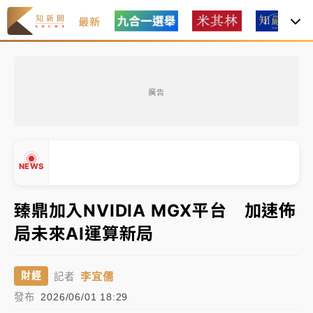
最新
女律師陳昱瑄詐慈濟10億！黃金158kg遭查扣畫面曝光
廣告
暑假過三周才推「E宿新北打卡趣」！抽獎程序複雜 觀
旅局回應了
中信慈善基金會想增加董事人數！辜仲諒向法院聲請遭
NEWS
駁 理由曝光
故宮《龍藏經》特展第2檔！今線上預約開賣一度塞車
臻鼎加入NVIDIA MGX平台 加速佈
周六起展出延長至晚上7時
局未來AI運算新局
▲
台東農業處長涉圖利渡假村！東檢抗告成功 今重開羈
▼
押庭
李宜儒
財經
記者
父親節泡湯了！中颱白海豚雨彈轟3天 「紅到發紫」降
發布
2026/06/01 18:29
雨熱區曝