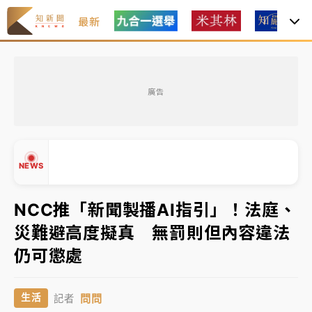
最新
油價持續凍漲！ 中油宣布下周一汽柴油價格維持不變
廣告
中颱白海豚進逼！台北喜來登圍籬傾倒砸傷人 民權西
路鷹架倒塌壓2車
有片｜
白海豚暴風圈逼近！新北淡水赫見龍捲風 榕樹
NEWS
連根拔起
中颱白海豚風雨來了！中部以北防豪雨 今晚、明天影
NCC推「新聞製播AI指引」！法庭、
響最劇烈
災難避高度擬真 無罰則但內容違法
白海豚逼近！北市水門只出不進 未移置車輛最高罰
▲
仍可懲處
4800＋拖吊費
▼
油價持續凍漲！ 中油宣布下周一汽柴油價格維持不變
問問
生活
記者