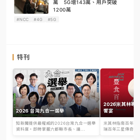
萬 5G增143萬、用戶突破
1200萬
#NCC
#4G
#5G
特刊
2026米其林專
2026 台灣九合一選舉
饗宴
知新聞提供最權威的2026台灣九合一選舉
米其林指南百年之
資料庫。即時掌握六都縣市長、議...
瑞百年三星傳奇、台