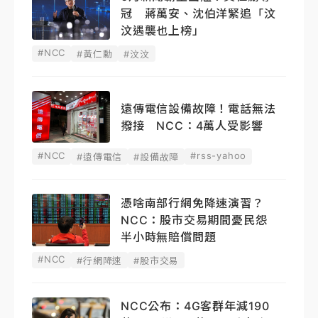
冠 蔣萬安、沈伯洋緊追「汶
汶遇襲也上榜」
#NCC
#黃仁勳
#汶汶
遠傳電信設備故障！電話無法
撥接 NCC：4萬人受影響
#NCC
#rss-yahoo
#遠傳電信
#設備故障
憑啥南部行網免降速演習？
NCC：股市交易期間憂民怨
半小時無賠償問題
#NCC
#行網降速
#股市交易
NCC公布：4G客群年減190