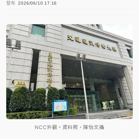
發布
2026/06/10 17:16
中颱白海豚進逼！台北喜來登圍籬傾倒砸傷人 民權西
路鷹架倒塌壓2車
有片｜
白海豚暴風圈逼近！新北淡水赫見龍捲風 榕樹
連根拔起
中颱白海豚風雨來了！中部以北防豪雨 今晚、明天影
響最劇烈
白海豚逼近！北市水門只出不進 未移置車輛最高罰
4800＋拖吊費
NCC外觀。資料照，陳怡文攝