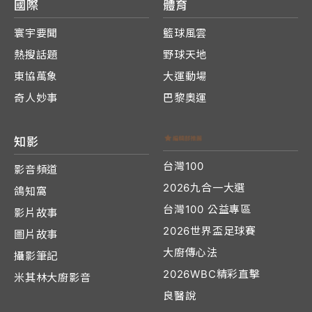
國際
體育
寰宇要聞
籃球風雲
熱搜話題
野球天地
東協萬象
大運動場
奇人妙事
巴黎奧運
知影
台灣100
影音頻道
2026九合一大選
鴿知窩
台灣100 公益專區
影片故事
2026世界盃足球賽
圖片故事
大廚傳心法
攝影筆記
2026WBC精彩直擊
米其林大廚影音
良醫說