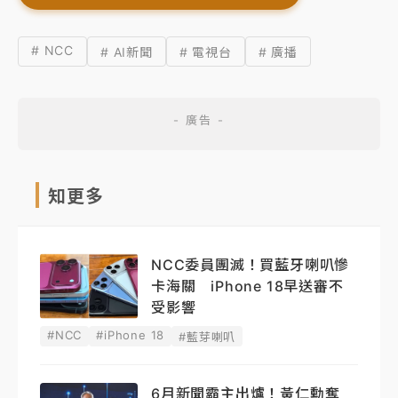
# NCC
# AI新聞
# 電視台
# 廣播
知更多
NCC委員團滅！買藍牙喇叭慘
卡海關 iPhone 18早送審不
受影響
#NCC
#iPhone 18
#藍芽喇叭
6月新聞霸主出爐！黃仁勳奪