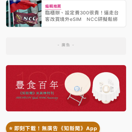
編輯推薦
臨櫃辦、設定費300很貴！逼走台
客改買境外eSIM NCC研擬鬆綁
⭐️ 即刻下載！無廣告《知新聞》App