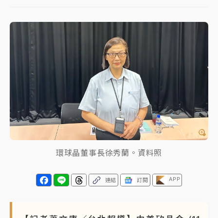
白海豚逼近！北市水門只出不進 未移置車輛最高罰
4800＋拖吊費
白海豚逼近！新北高灘地停車場下午4時強制拖吊 中午
開放水門周邊紅黃線停車
父親節玩樂園！六福村今明2天「爸爸免費」 遠雄海洋
買1送1
中颱白海豚環流掠北海！今明防劇烈降雨 東部高溫飆
38度
環球晶董事長徐秀蘭。資料照
APP
連結
訂閱