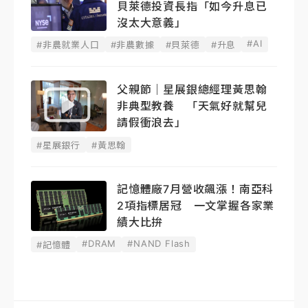
貝萊德投資長指「如今升息已
沒太大意義」
#AI
#非農就業人口
#非農數據
#貝萊德
#升息
父親節｜星展銀總經理黃思翰
非典型教養 「天氣好就幫兒
請假衝浪去」
#星展銀行
#黃思翰
記憶體廠7月營收飆漲！南亞科
2項指標居冠 一文掌握各家業
績大比拚
#DRAM
#NAND Flash
#記憶體