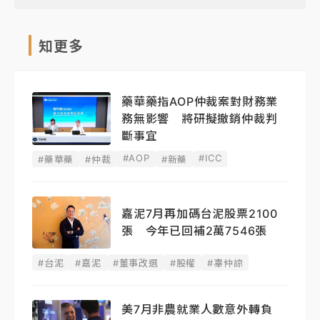
知更多
藥華藥指AOP仲裁案對財務業
務無影響 將研擬撤銷仲裁判
斷事宜
#AOP
#ICC
#藥華藥
#仲裁
#新藥
嘉泥7月再加碼台泥股票2100
張 今年已回補2萬7546張
#台泥
#嘉泥
#董事改選
#股權
#辜仲諒
美7月非農就業人數意外轉負