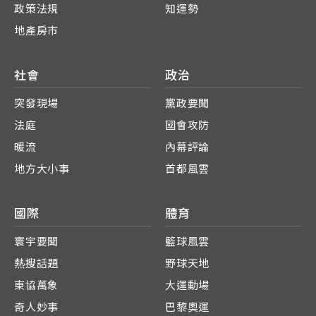
政策法規
知運勢
地產房市
社會
政治
突發現場
黨政要聞
法庭
國會攻防
暖流
內幕評論
地方大小事
首都風雲
國際
體育
寰宇要聞
籃球風雲
熱搜話題
野球天地
東協萬象
大運動場
奇人妙事
巴黎奧運