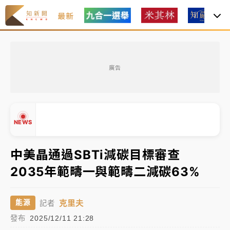
最新
中颱白海豚風雨來了！中部以北防豪雨 今晚、明天影
響最劇烈
廣告
白海豚逼近！北市水門只出不進 未移置車輛最高罰
4800＋拖吊費
白海豚逼近！新北高灘地停車場下午4時強制拖吊 中午
NEWS
開放水門周邊紅黃線停車
父親節玩樂園！六福村今明2天「爸爸免費」 遠雄海洋
中美晶通過SBTi減碳目標審查
買1送1
2035年範疇一與範疇二減碳63%
中颱白海豚環流掠北海！今明防劇烈降雨 東部高溫飆
▲
38度
▼
克里夫
能源
記者
中颱白海豚風雨來了！中部以北防豪雨 今晚、明天影
發布
2025/12/11 21:28
響最劇烈