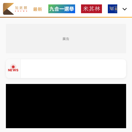
最新
女律師陳昱瑄詐慈濟10億！黃金158kg遭查扣畫面曝光
廣告
暑假過三周才推「E宿新北打卡趣」！抽獎程序複雜 觀
旅局回應了
中信慈善基金會想增加董事人數！辜仲諒向法院聲請遭
NEWS
駁 理由曝光
故宮《龍藏經》特展第2檔！今線上預約開賣一度塞車
周六起展出延長至晚上7時
台東農業處長涉圖利渡假村！東檢抗告成功 今重開羈
▲
押庭
▼
父親節泡湯了！中颱白海豚雨彈轟3天 「紅到發紫」降
雨熱區曝