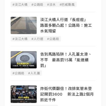
#淡江大橋
#公路局
#淡水
#巴威颱風
淡江大橋人行道「長痘痘」
路面多顆凸起！公路局：施工
水氣殘留
#淡江大橋
#人行道
#公路局
告別馬路陷阱！人孔蓋太滑、
不平 最高罰15萬「能連續
罰」
#公路局
#人孔蓋
炸街代價翻倍！改排氣管未登
記開罰3600 新法上路2個月
抓近千件