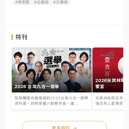
#排氣管
#公路局
#交通部
特刊
2026米其林專
2026 台灣九合一選舉
饗宴
知新聞提供最權威的2026台灣九合一選舉
米其林指南百年之
資料庫。即時掌握六都縣市長、議...
瑞百年三星傳奇、台
更多特刊
→