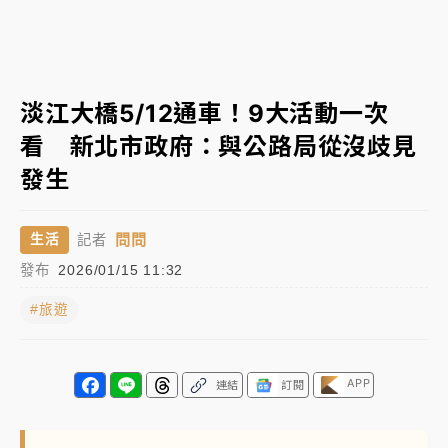
女律師陳昱瑄詐慈濟10億！黃金158kg遭查扣畫面曝光
暑假過三周才推「E宿新北打卡趣」！抽獎程序複雜 觀
淡江大橋5/12通車！9大活動一次
旅局回應了
看 新北市政府：與公路局從沒歧見
中信慈善基金會想增加董事人數！辜仲諒向法院聲請遭
發生
駁 理由曝光
故宮《龍藏經》特展第2檔！今線上預約開賣一度塞車
問問
生活
記者
周六起展出延長至晚上7時
發布
2026/01/15 11:32
台東農業處長涉圖利渡假村！東檢抗告成功 今重開羈
押庭
#旅遊
父親節泡湯了！中颱白海豚雨彈轟3天 「紅到發紫」降
雨熱區曝
APP
連結
訂閱